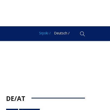
Srpski /
Deutsch /
DE/AT