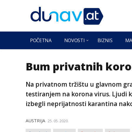
POČETNA
NOVOSTI
BIZNIS
MA
Bum privatnih koro
Na privatnom tržištu u glavnom grad
testiranjem na korona virus. Ljudi k
izbegli neprijatnosti karantina nak
AUSTRIJA
25. 05. 2020.