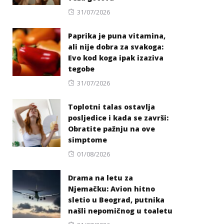
Posted
31/07/2026
on
Paprika je puna vitamina,
ali nije dobra za svakoga:
Evo kod koga ipak izaziva
tegobe
Posted
31/07/2026
on
Toplotni talas ostavlja
posljedice i kada se završi:
Obratite pažnju na ove
simptome
Posted
01/08/2026
on
Drama na letu za
Njemačku: Avion hitno
sletio u Beograd, putnika
našli nepomičnog u toaletu