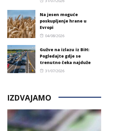
Posted
31/07/2026
on
Na jesen moguće
poskupljenje hrane u
Evropi
Posted
04/08/2026
on
Gužve na izlazu iz BiH:
Pogledajte gdje se
trenutno čeka najduže
Posted
31/07/2026
on
IZDVAJAMO