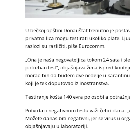
U bečkoj opštini Donauštat trenutno je postav
privatna lica mogu testirati ukoliko plate. Lj
razlozi su različiti, piše Eurocomm.
„Ona je naša negovateljica tokom 24 sata i sl
potreban test“, objašnjava žena ispred kontejn
morao bih da budem dve nedelje u karantinu.
koji je tek doputovao iz inostranstva.
Testiranje košta 140 evra po osobi a potražnj
Potvrda o negativnom testu važi četiri dana. „
Možete danas biti negativni, jer se virus u org
objašnjavaju u laboratoriji.