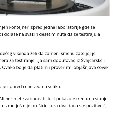
ljen kontejner ispred jedne laboratorije gde se
udi dolaze na svakih deset minuta da se testiraju a
edećeg vikenda želi da zameni smenu zato joj je
era za testiranje. „Ja sam doputovao iz Švajcarske i
 Ovako bolje da platim i proverim“, objašnjava čovek
a je i pored cene veoma velika.
Ali ne smete zaboraviti, test pokazuje trenutno stanje.
anizmu još nije proširio, a za dva dana ste pozitivni“,