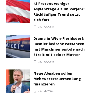
45 Prozent weniger
Asylanträge als im Vorjahr:
Rückläufiger Trend setzt
sich fort
Posted
25/05/2026
on
Drama in Wien-Floridsdorf:
Bosnier bedroht Passanten
mit Maschinenpistole nach
Streit mit seiner Mutter
Posted
25/05/2026
on
Neue Abgaben sollen
Mehrwertsteuersenkung
finanzieren
Posted
22/04/2026
on