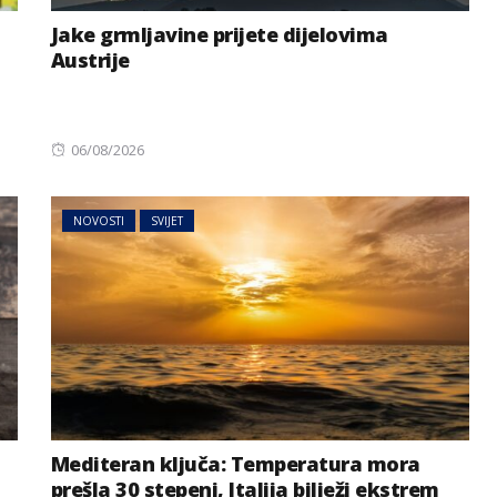
Jake grmljavine prijete dijelovima
Austrije
Posted
06/08/2026
on
NOVOSTI
SVIJET
Mediteran ključa: Temperatura mora
prešla 30 stepeni, Italija bilježi ekstrem