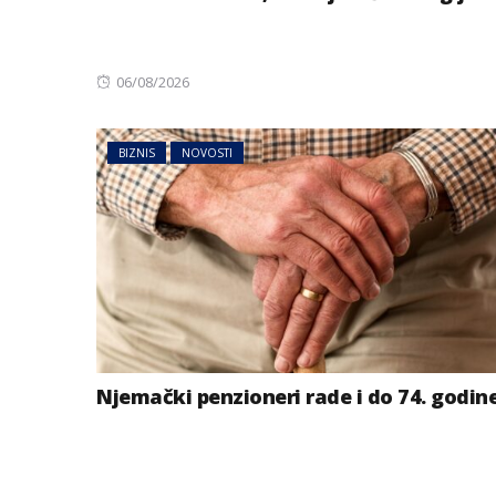
Posted
06/08/2026
on
BIZNIS
NOVOSTI
Njemački penzioneri rade i do 74. godin