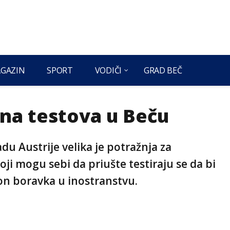
GAZIN
SPORT
VODIČI
GRAD BEČ
na testova u Beču
u Austrije velika je potražnja za
oji mogu sebi da priušte testiraju se da bi
on boravka u inostranstvu.