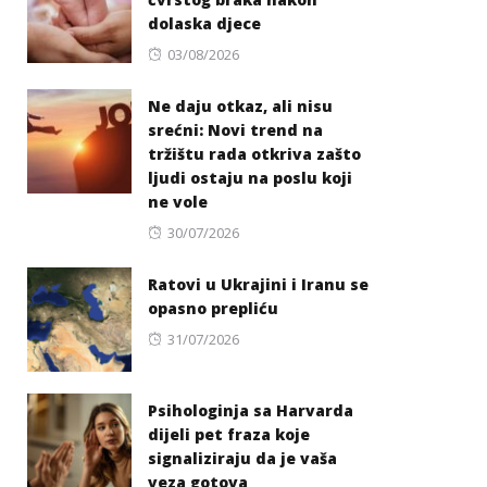
dolaska djece
Posted
03/08/2026
on
Ne daju otkaz, ali nisu
srećni: Novi trend na
tržištu rada otkriva zašto
ljudi ostaju na poslu koji
ne vole
Posted
30/07/2026
on
Ratovi u Ukrajini i Iranu se
opasno prepliću
Posted
31/07/2026
on
Psihologinja sa Harvarda
dijeli pet fraza koje
signaliziraju da je vaša
veza gotova