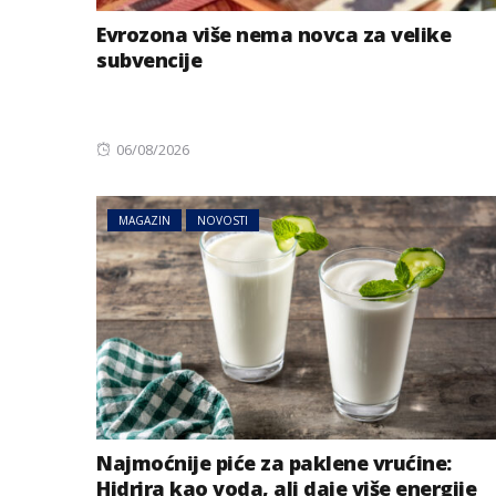
Evrozona više nema novca za velike
subvencije
Posted
06/08/2026
on
MAGAZIN
NOVOSTI
Najmoćnije piće za paklene vrućine:
Hidrira kao voda, ali daje više energije