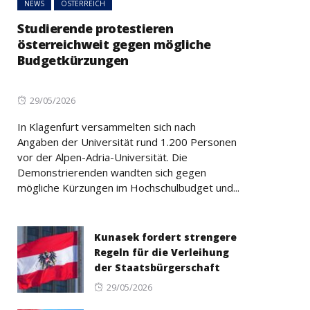
NEWS
ÖSTERREICH
Studierende protestieren
österreichweit gegen mögliche
Budgetkürzungen
Posted
29/05/2026
on
In Klagenfurt versammelten sich nach
Angaben der Universität rund 1.200 Personen
vor der Alpen-Adria-Universität. Die
Demonstrierenden wandten sich gegen
mögliche Kürzungen im Hochschulbudget und...
Kunasek fordert strengere
Regeln für die Verleihung
der Staatsbürgerschaft
Posted
29/05/2026
on