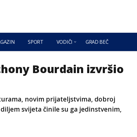
GAZIN
SPORT
VODIČI
GRAD BEČ
thony Bourdain izvršio
urama, novim prijateljstvima, dobroj
diljem svijeta činile su ga jedinstvenim,