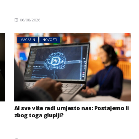
Posted
06/08/2026
on
MAGAZIN
NOVOSTI
AI sve više radi umjesto nas: Postajemo li
zbog toga gluplji?