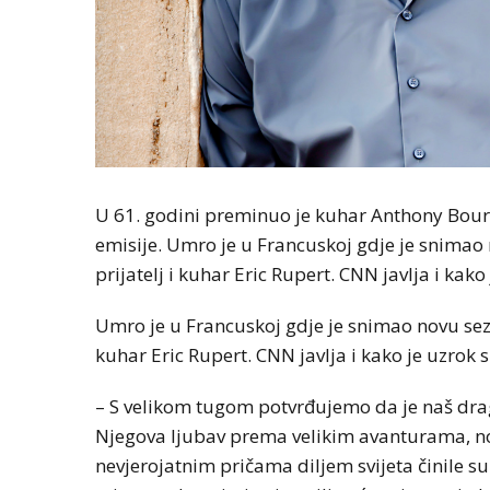
U 61. godini preminuo je kuhar Anthony Bour
emisije. Umro je u Francuskoj gdje je snimao 
prijatelj i kuhar Eric Rupert. CNN javlja i kak
Umro je u Francuskoj gdje je snimao novu sezo
kuhar Eric Rupert. CNN javlja i kako je uzrok
– S velikom tugom potvrđujemo da je naš drag
Njegova ljubav prema velikim avanturama, nov
nevjerojatnim pričama diljem svijeta činile su