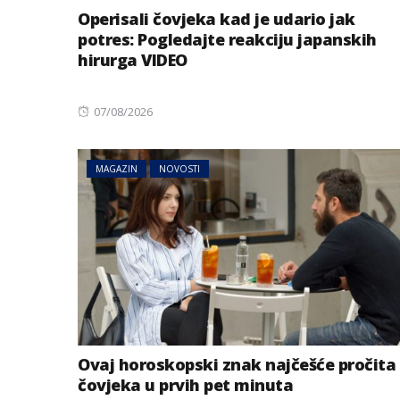
Operisali čovjeka kad je udario jak
potres: Pogledajte reakciju japanskih
hirurga VIDEO
Posted
07/08/2026
on
MAGAZIN
NOVOSTI
Ovaj horoskopski znak najčešće pročita
čovjeka u prvih pet minuta