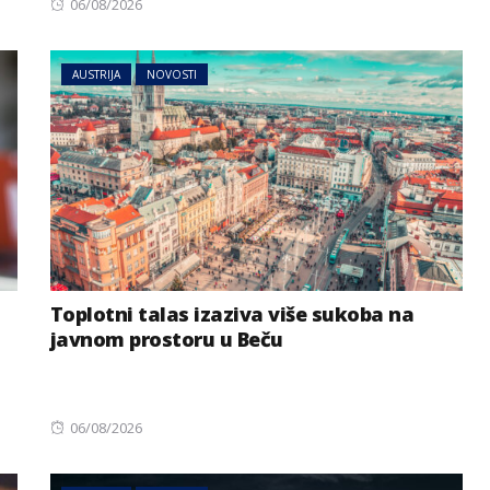
Posted
06/08/2026
on
AUSTRIJA
NOVOSTI
Toplotni talas izaziva više sukoba na
javnom prostoru u Beču
Posted
06/08/2026
on