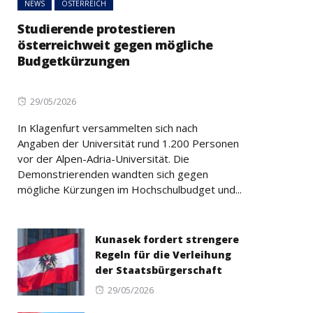
NEWS
ÖSTERREICH
Studierende protestieren
österreichweit gegen mögliche
Budgetkürzungen
Posted
29/05/2026
on
In Klagenfurt versammelten sich nach
Angaben der Universität rund 1.200 Personen
vor der Alpen-Adria-Universität. Die
Demonstrierenden wandten sich gegen
mögliche Kürzungen im Hochschulbudget und...
Kunasek fordert strengere
Regeln für die Verleihung
der Staatsbürgerschaft
Posted
29/05/2026
on