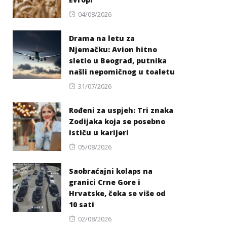
Posted
04/08/2026
on
Drama na letu za
Njemačku: Avion hitno
sletio u Beograd, putnika
našli nepomičnog u toaletu
Posted
31/07/2026
on
Rođeni za uspjeh: Tri znaka
Zodijaka koja se posebno
ističu u karijeri
Posted
05/08/2026
on
Saobraćajni kolaps na
granici Crne Gore i
Hrvatske, čeka se više od
10 sati
Posted
02/08/2026