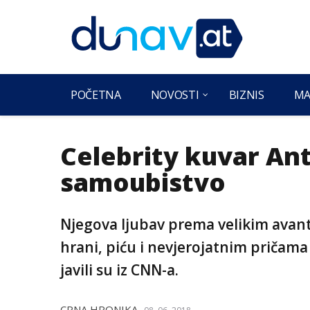
POČETNA
NOVOSTI
BIZNIS
MA
Celebrity kuvar An
samoubistvo
Njegova ljubav prema velikim avant
hrani, piću i nevjerojatnim pričama 
javili su iz CNN-a.
CRNA HRONIKA