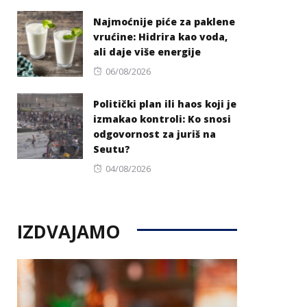
on
Najmoćnije piće za paklene
vrućine: Hidrira kao voda,
ali daje više energije
Posted
06/08/2026
on
Politički plan ili haos koji je
izmakao kontroli: Ko snosi
odgovornost za juriš na
Seutu?
Posted
04/08/2026
on
IZDVAJAMO