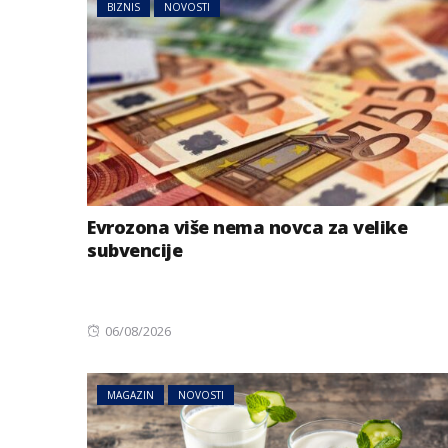
BIZNIS
NOVOSTI
Evrozona više nema novca za velike
subvencije
AUSTRIJA
NOVOSTI
Jake grmljavine 
Posted
06/08/2026
dijelovima Austr
on
MAGAZIN
NOVOSTI