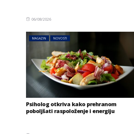
Posted
06/08/2026
on
MAGAZIN
NOVOSTI
Psiholog otkriva kako prehranom
poboljšati raspoloženje i energiju