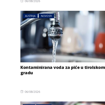
Posted
06/08/2026
on
AUSTRIJA
NOVOSTI
Kontaminirana voda za piće u tirolskom
gradu
Posted
06/08/2026
on