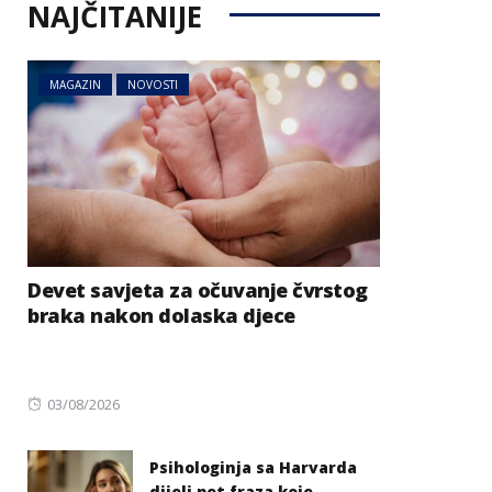
NAJČITANIJE
MAGAZIN
NOVOSTI
Devet savjeta za očuvanje čvrstog
braka nakon dolaska djece
Posted
03/08/2026
on
Psihologinja sa Harvarda
dijeli pet fraza koje