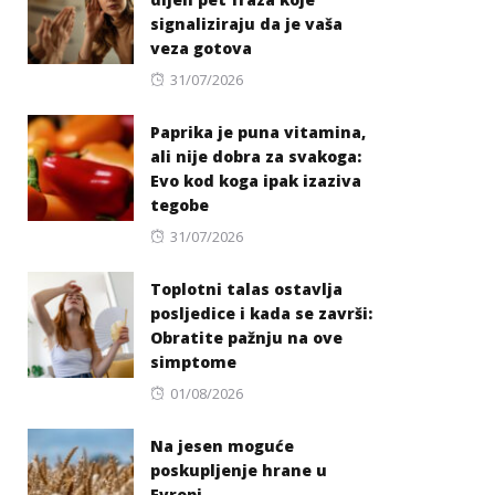
signaliziraju da je vaša
veza gotova
Posted
31/07/2026
on
Paprika je puna vitamina,
ali nije dobra za svakoga:
Evo kod koga ipak izaziva
tegobe
Posted
31/07/2026
on
Toplotni talas ostavlja
posljedice i kada se završi:
Obratite pažnju na ove
simptome
Posted
01/08/2026
on
Na jesen moguće
poskupljenje hrane u
Evropi