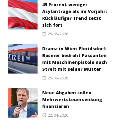
45 Prozent weniger
Asylanträge als im Vorjahr:
Rückläufiger Trend setzt
sich fort
Posted
25/05/2026
on
Drama in Wien-Floridsdorf:
Bosnier bedroht Passanten
mit Maschinenpistole nach
Streit mit seiner Mutter
Posted
25/05/2026
on
Neue Abgaben sollen
Mehrwertsteuersenkung
finanzieren
Posted
22/04/2026
on