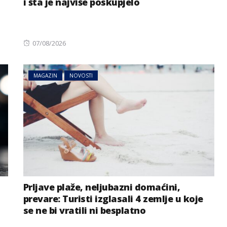
i šta je najviše poskupjelo
Posted
07/08/2026
on
MAGAZIN
NOVOSTI
Prljave plaže, neljubazni domaćini,
prevare: Turisti izglasali 4 zemlje u koje
se ne bi vratili ni besplatno