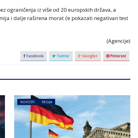
bez ograničenja iz više od 20 europskih država, a
emija i dalje raširena morat će pokazati negativan test
(Agencije)
Facebook
Twitter
Google+
Pinterest
NOVOSTI
REGIJA