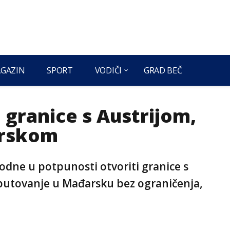
GAZIN
SPORT
VODIČI
GRAD BEČ
 granice s Austrijom,
arskom
podne u potpunosti otvoriti granice s
 putovanje u Mađarsku bez ograničenja,