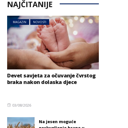
NAJČITANIJE
MAGAZIN
NOVOSTI
Devet savjeta za očuvanje čvrstog
braka nakon dolaska djece
Posted
03/08/2026
on
Na jesen moguće
poskupljenje hrane u