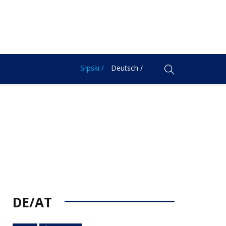
Srpski /
Deutsch /
DE/AT