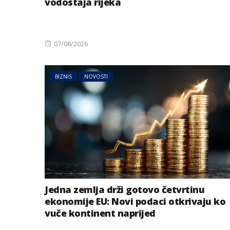
vodostaja rijeka
Posted
07/08/2026
on
BIZNIS
NOVOSTI
Jedna zemlja drži gotovo četvrtinu
ekonomije EU: Novi podaci otkrivaju ko
vuče kontinent naprijed