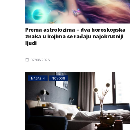
Prema astrolozima – dva horoskopska
znaka u kojima se rađaju najokrutniji
ljudi
Posted
07/08/2026
on
MAGAZIN
NOVOSTI