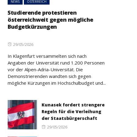
NEWS
ÖSTERREICH
Studierende protestieren
österreichweit gegen mögliche
Budgetkürzungen
Posted
29/05/2026
on
In Klagenfurt versammelten sich nach
Angaben der Universität rund 1.200 Personen
vor der Alpen-Adria-Universität. Die
Demonstrierenden wandten sich gegen
mögliche Kürzungen im Hochschulbudget und...
Kunasek fordert strengere
Regeln für die Verleihung
der Staatsbürgerschaft
Posted
29/05/2026
on