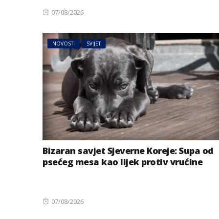
Posted
07/08/2026
on
NOVOSTI
SVIJET
BIZNIS
Energetski probl
niskog vodostaj
Bizaran savjet Sjeverne Koreje: Supa od
psećeg mesa kao lijek protiv vrućine
Posted
07/08/2026
on