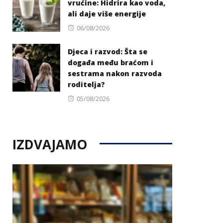
vrućine: Hidrira kao voda,
ali daje više energije
Posted
06/08/2026
on
Djeca i razvod: Šta se
događa među braćom i
sestrama nakon razvoda
roditelja?
Posted
05/08/2026
on
IZDVAJAMO