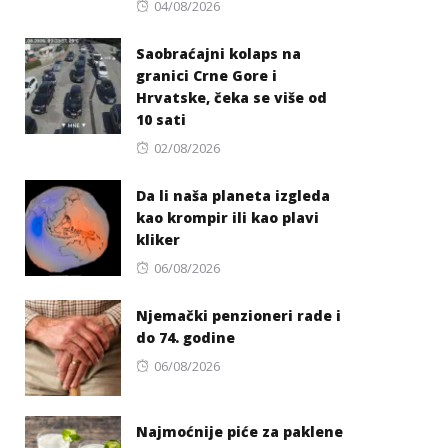
Posted
04/08/2026
on
Saobraćajni kolaps na
granici Crne Gore i
Hrvatske, čeka se više od
10 sati
Posted
02/08/2026
on
Da li naša planeta izgleda
kao krompir ili kao plavi
kliker
Posted
06/08/2026
on
Njemački penzioneri rade i
do 74. godine
Posted
06/08/2026
on
Najmoćnije piće za paklene