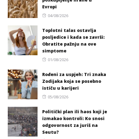
Evropi
Posted
04/08/2026
on
Toplotni talas ostavlja
posljedice i kada se završi:
Obratite pažnju na ove
simptome
Posted
01/08/2026
on
Rođeni za uspjeh: Tri znaka
Zodijaka koja se posebno
ističu u karijeri
Posted
05/08/2026
on
Politički plan ili haos koji je
izmakao kontroli: Ko snosi
odgovornost za juriš na
Seutu?