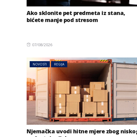
Ako sklonite pet predmeta iz stana,
bićete manje pod stresom
Posted
07/08/2026
on
NOVOSTI
REGIJA
Njemačka uvodi hitne mjere zbog nisko