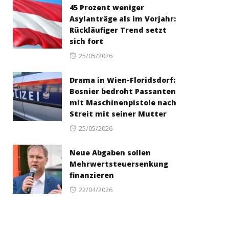
45 Prozent weniger
Asylanträge als im Vorjahr:
Rückläufiger Trend setzt
sich fort
Posted
25/05/2026
on
Drama in Wien-Floridsdorf:
Bosnier bedroht Passanten
mit Maschinenpistole nach
Streit mit seiner Mutter
Posted
25/05/2026
on
Neue Abgaben sollen
Mehrwertsteuersenkung
finanzieren
Posted
22/04/2026
on