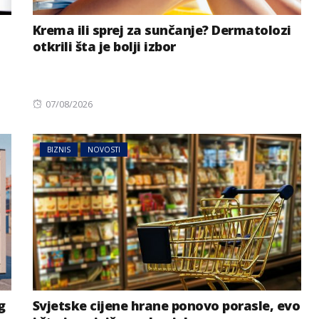
Krema ili sprej za sunčanje? Dermatolozi
otkrili šta je bolji izbor
Posted
07/08/2026
on
BIZNIS
NOVOSTI
g
Svjetske cijene hrane ponovo porasle, evo