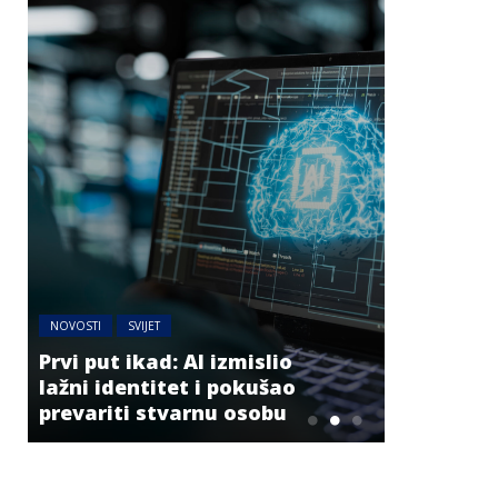
NOVOSTI
SVIJET
MAGAZIN
N
Prvi put ikad: AI izmislio
Izabrana 
lažni identitet i pokušao
život i pr
prevariti stvarnu osobu
godini