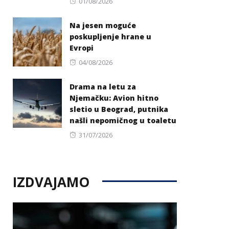
Posted
01/08/2026
on
Na jesen moguće
poskupljenje hrane u
Evropi
Posted
04/08/2026
on
Drama na letu za
Njemačku: Avion hitno
sletio u Beograd, putnika
našli nepomičnog u toaletu
Posted
31/07/2026
on
IZDVAJAMO