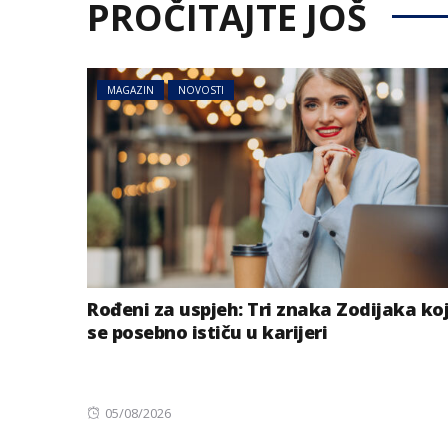
PROČITAJTE JOŠ
MAGAZIN
NOVOSTI
Rođeni za uspjeh: Tri znaka Zodijaka ko
se posebno ističu u karijeri
Posted
05/08/2026
on