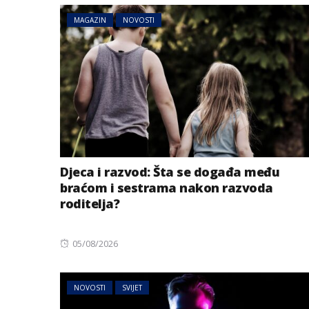
MAGAZIN
NOVOSTI
Djeca i razvod: Šta se događa među
braćom i sestrama nakon razvoda
roditelja?
MAGAZIN
NOVOSTI
Izabrana najbolj
život i preseljenj
Posted
05/08/2026
godini
on
NOVOSTI
SVIJET