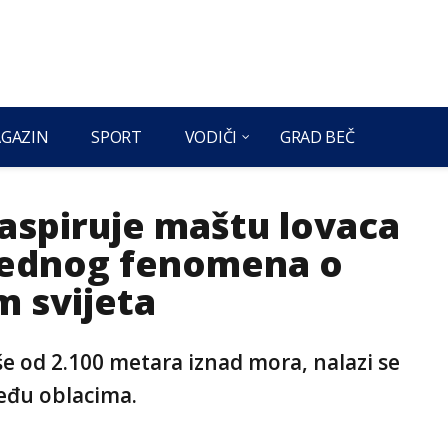
GAZIN
SPORT
VODIČI
GRAD BEČ
raspiruje maštu lovaca
 jednog fenomena o
m svijeta
iše od 2.100 metara iznad mora, nalazi se
među oblacima.