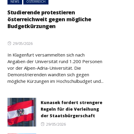
NEWS
ÖSTERREICH
Studierende protestieren
österreichweit gegen mögliche
Budgetkürzungen
Posted
29/05/2026
on
In Klagenfurt versammelten sich nach
Angaben der Universität rund 1.200 Personen
vor der Alpen-Adria-Universität. Die
Demonstrierenden wandten sich gegen
mögliche Kürzungen im Hochschulbudget und...
Kunasek fordert strengere
Regeln für die Verleihung
der Staatsbürgerschaft
Posted
29/05/2026
on