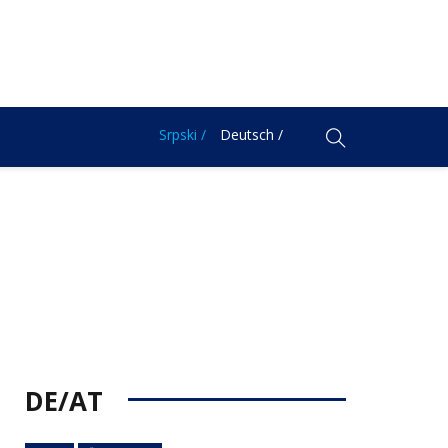
Srpski /
Deutsch /
DE/AT