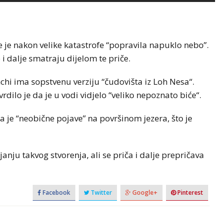
 je nakon velike katastrofe “popravila napuklo nebo”.
 i dalje smatraju dijelom te priče.
hi ima sopstvenu verziju “čudovišta iz Loh Nesa“.
rdilo je da je u vodi vidjelo “veliko nepoznato biće“.
a je “neobične pojave” na površinom jezera, što je
nju takvog stvorenja, ali se priča i dalje prepričava
Facebook
Twitter
Google+
Pinterest