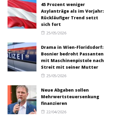
45 Prozent weniger
Asylanträge als im Vorjahr:
Rückläufiger Trend setzt
sich fort
Posted
25/05/2026
on
Drama in Wien-Floridsdorf:
Bosnier bedroht Passanten
mit Maschinenpistole nach
Streit mit seiner Mutter
Posted
25/05/2026
on
Neue Abgaben sollen
Mehrwertsteuersenkung
finanzieren
Posted
22/04/2026
on