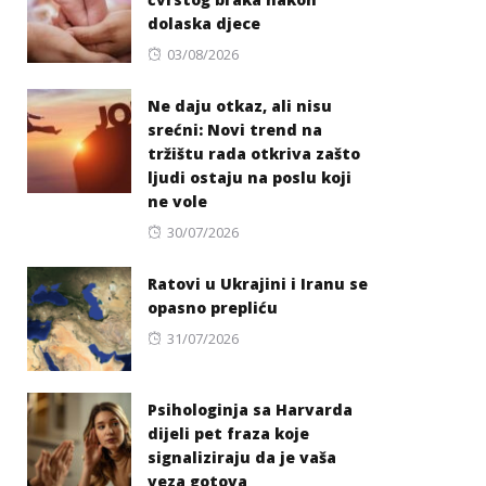
dolaska djece
Posted
03/08/2026
on
Ne daju otkaz, ali nisu
srećni: Novi trend na
tržištu rada otkriva zašto
ljudi ostaju na poslu koji
ne vole
Posted
30/07/2026
on
Ratovi u Ukrajini i Iranu se
opasno prepliću
Posted
31/07/2026
on
Psihologinja sa Harvarda
dijeli pet fraza koje
signaliziraju da je vaša
veza gotova