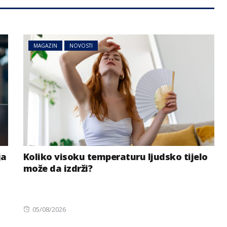
MAGAZIN
NOVOSTI
ja
Koliko visoku temperaturu ljudsko tijelo
može da izdrži?
Posted
05/08/2026
on