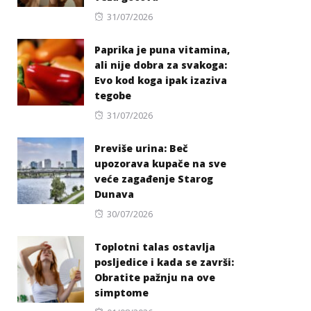
Posted
31/07/2026
on
Paprika je puna vitamina,
ali nije dobra za svakoga:
Evo kod koga ipak izaziva
tegobe
Posted
31/07/2026
on
Previše urina: Beč
upozorava kupače na sve
veće zagađenje Starog
Dunava
Posted
30/07/2026
on
Toplotni talas ostavlja
posljedice i kada se završi:
Obratite pažnju na ove
simptome