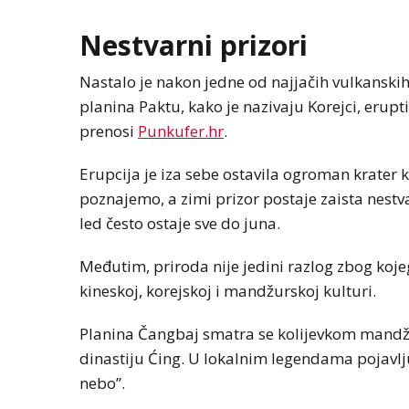
Nestvarni prizori
Nastalo je nakon jedne od najjačih vulkanskih 
planina Paktu, kako je nazivaju Korejci, erupt
prenosi
Punkufer.hr
.
Erupcija je iza sebe ostavila ogroman krater 
poznajemo, a zimi prizor postaje zaista nest
led često ostaje sve do juna.
Međutim, priroda nije jedini razlog zbog koj
kineskoj, korejskoj i mandžurskoj kulturi.
Planina Čangbaj smatra se kolijevkom mandžur
dinastiju Ćing. U lokalnim legendama pojavlju
nebo”.