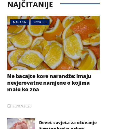
NAJČITANIJE
MAGAZIN
NOVOSTI
Ne bacajte kore narandže: Imaju
nevjerovatne namjene o kojima
malo ko zna
Posted
30/07/2026
on
Devet savjeta za očuvanje
čvrstog braka nakon