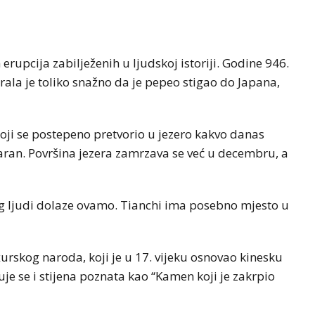
erupcija zabilježenih u ljudskoj istoriji. Godine 946.
irala je toliko snažno da je pepeo stigao do Japana,
koji se postepeno pretvorio u jezero kakvo danas
varan. Površina jezera zamrzava se već u decembru, a
eg ljudi dolaze ovamo. Tianchi ima posebno mjesto u
skog naroda, koji je u 17. vijeku osnovao kinesku
je se i stijena poznata kao “Kamen koji je zakrpio