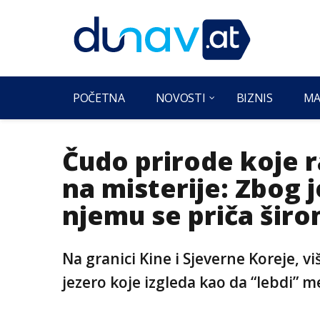
POČETNA
NOVOSTI
BIZNIS
MA
Čudo prirode koje 
na misterije: Zbog
njemu se priča širo
Na granici Kine i Sjeverne Koreje, v
jezero koje izgleda kao da “lebdi” 