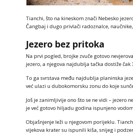
Tianchi, što na kineskom znači Nebesko jezer
Čangbaj i dugo privlači radoznalce, naučnike,
Jezero bez pritoka
Na prvi pogled, brojke zvuče gotovo nevjerovat
jezero, a njegova najdublja tačka dostiže čak
To ga svrstava među najdublja planinska jeze
već ulazi u dubokomorsku zonu do koje sunčev
Još je zanimljivije ono što se ne vidi – jezero 
je već gotovo hiljadu godina ispunjeno vodom
Objašnjenje leži u njegovom porijeklu. Tianch
vijekova krater su ispunili kiša, snijeg i podz