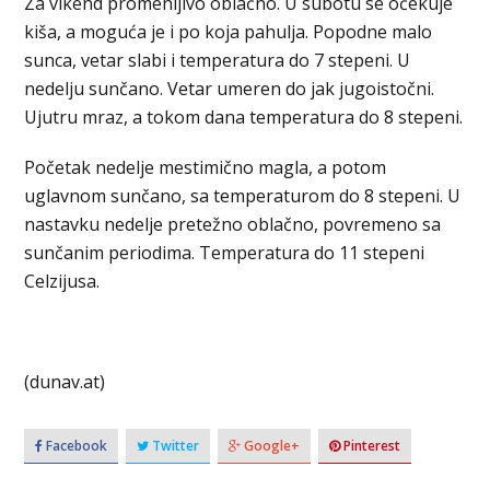
Za vikend promenljivo oblačno. U subotu se očekuje
kiša, a moguća je i po koja pahulja. Popodne malo
sunca, vetar slabi i temperatura do 7 stepeni. U
nedelju sunčano. Vetar umeren do jak jugoistočni.
Ujutru mraz, a tokom dana temperatura do 8 stepeni.
Početak nedelje mestimično magla, a potom
uglavnom sunčano, sa temperaturom do 8 stepeni. U
nastavku nedelje pretežno oblačno, povremeno sa
sunčanim periodima. Temperatura do 11 stepeni
Celzijusa.
(dunav.at)
Facebook
Twitter
Google+
Pinterest