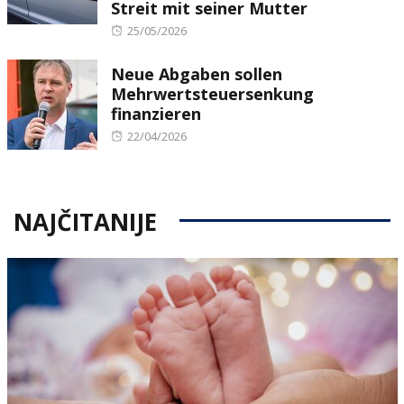
Streit mit seiner Mutter
Posted
25/05/2026
on
Neue Abgaben sollen
Mehrwertsteuersenkung
finanzieren
Posted
22/04/2026
on
NAJČITANIJE