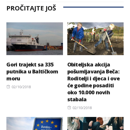
PROČITAJTE JOŠ
Gori trajekt sa 335
Obiteljska akcija
putnika u Baltičkom
pošumljavanja Beča:
moru
Roditelji i djeca i ove
će godine posaditi
Posted
02/10/2018
oko 10.000 novih
on
stabala
Posted
02/10/2018
on