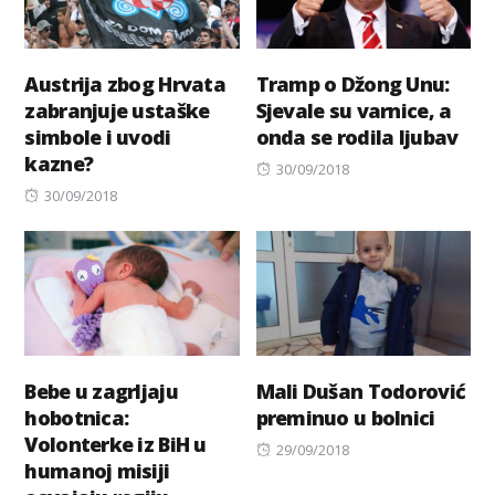
Austrija zbog Hrvata
Tramp o Džong Unu:
zabranjuje ustaške
Sjevale su varnice, a
simbole i uvodi
onda se rodila ljubav
kazne?
Posted
30/09/2018
Posted
on
30/09/2018
on
Bebe u zagrljaju
Mali Dušan Todorović
hobotnica:
preminuo u bolnici
Volonterke iz BiH u
Posted
29/09/2018
humanoj misiji
on