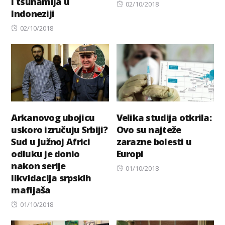
i tsunamija u
Posted
02/10/2018
Indoneziji
on
Posted
02/10/2018
on
Arkanovog ubojicu
Velika studija otkrila:
uskoro izručuju Srbiji?
Ovo su najteže
Sud u Južnoj Africi
zarazne bolesti u
odluku je donio
Europi
nakon serije
Posted
01/10/2018
likvidacija srpskih
on
mafijaša
Posted
01/10/2018
on