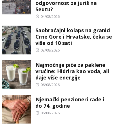
odgovornost za juriš na
Seutu?
Posted
04/08/2026
on
Saobraćajni kolaps na granici
Crne Gore i Hrvatske, čeka se
više od 10 sati
Posted
02/08/2026
on
Najmoćnije piće za paklene
vrućine: Hidrira kao voda, ali
daje više energije
Posted
06/08/2026
on
Njemački penzioneri rade i
do 74. godine
Posted
06/08/2026
on