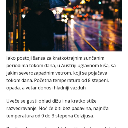
Iako postoji šansa za kratkotrajnim sunčanim
periodima tokom dana, u Austriji uglavnom kiša, sa
jakim severozapadnim vetrom, koji se pojačava
tokom dana. Početna temperatura od 8 stepeni,
opada, a vetar donosi hladniji vazduh.
Uveče se gusti oblaci dižu i na kratko stiže
razvedravanje. Noć će biti bez padavina, najniža
temperatura od 0 do 3 stepena Celzijusa.