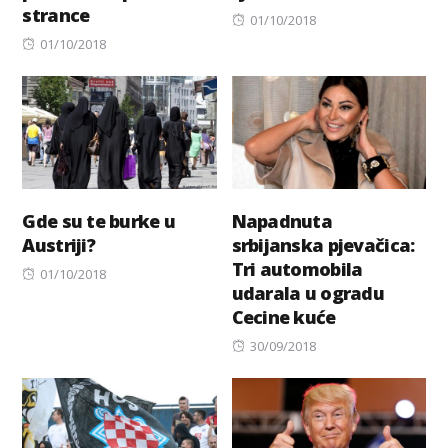
strance
Posted
01/10/2018
Posted
on
01/10/2018
on
Gde su te burke u
Napadnuta
Austriji?
srbijanska pjevačica:
Tri automobila
Posted
01/10/2018
udarala u ogradu
on
Cecine kuće
Posted
30/09/2018
on