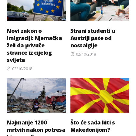
Novi zakon o
Strani studenti u
imigraciji: Njemačka
Austriji pate od
želi da privuče
nostalgije
strance iz cijelog
Posted
02/10/2018
svijeta
on
Posted
02/10/2018
on
Najmanje 1200
Što će sada biti s
mrtvih nakon potresa
Makedonijom?