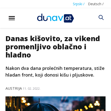
Srpski /
Deutsch /
Danas kišovito, za vikend
promenljivo oblačno i
hladno
Nakon dva dana prolećnih temperatura, stiže
hladan front, koji donosi kišu i pljuskove.
AUSTRIJA
11. 02. 2022.