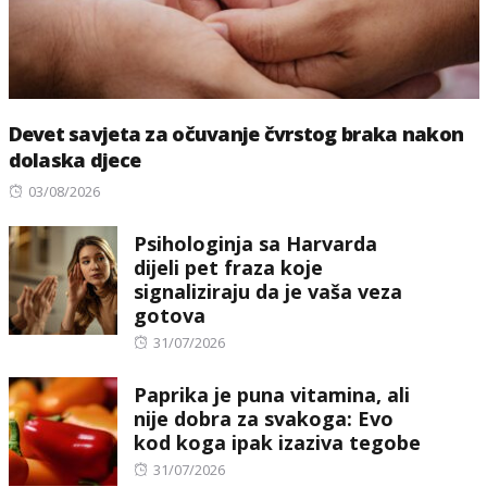
Devet savjeta za očuvanje čvrstog braka nakon
dolaska djece
Posted
03/08/2026
on
Psihologinja sa Harvarda
dijeli pet fraza koje
signaliziraju da je vaša veza
gotova
Posted
31/07/2026
on
Paprika je puna vitamina, ali
nije dobra za svakoga: Evo
kod koga ipak izaziva tegobe
Posted
31/07/2026