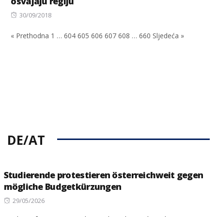
osvajaju regiju
Posted
30/09/2018
on
« Prethodna
1
…
604
605
606
607
608
…
660
Sljedeća »
DE/AT
Studierende protestieren österreichweit gegen
mögliche Budgetkürzungen
Posted
29/05/2026
on