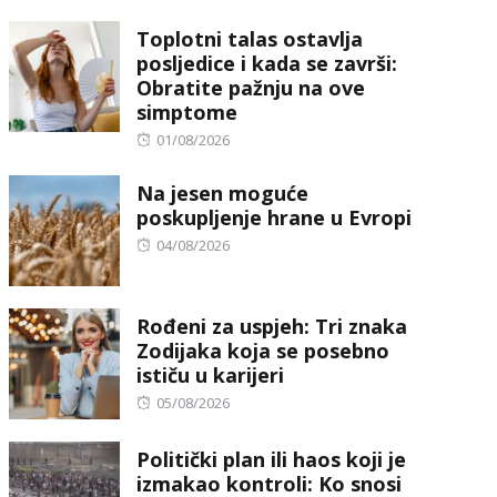
on
Toplotni talas ostavlja
posljedice i kada se završi:
Obratite pažnju na ove
simptome
Posted
01/08/2026
on
Na jesen moguće
poskupljenje hrane u Evropi
Posted
04/08/2026
on
Rođeni za uspjeh: Tri znaka
Zodijaka koja se posebno
ističu u karijeri
Posted
05/08/2026
on
Politički plan ili haos koji je
izmakao kontroli: Ko snosi