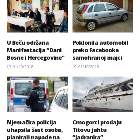
U Beču održana
Poklonila automobil
Manifestacija “Dani
preko Facebooka
Bosne i Hercegovine”
samohranoj majci
Posted
Posted
01/10/2018
01/10/2018
on
on
Njemačka policija
Crnogorci prodaju
uhapsila šest osoba,
Titovu jahtu
planirali napade na
“Jadranka”