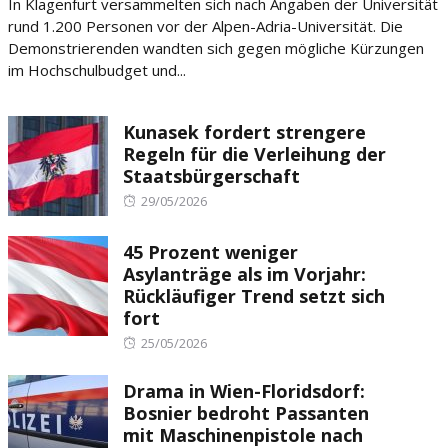
In Klagenfurt versammelten sich nach Angaben der Universität
rund 1.200 Personen vor der Alpen-Adria-Universität. Die
Demonstrierenden wandten sich gegen mögliche Kürzungen
im Hochschulbudget und...
Kunasek fordert strengere
Regeln für die Verleihung der
Staatsbürgerschaft
Posted
29/05/2026
on
45 Prozent weniger
Asylanträge als im Vorjahr:
Rückläufiger Trend setzt sich
fort
Posted
25/05/2026
on
Drama in Wien-Floridsdorf:
Bosnier bedroht Passanten
mit Maschinenpistole nach