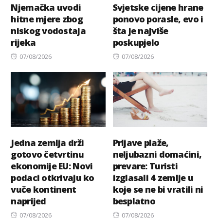
Njemačka uvodi
Svjetske cijene hrane
hitne mjere zbog
ponovo porasle, evo i
niskog vodostaja
šta je najviše
rijeka
poskupjelo
Posted
Posted
07/08/2026
07/08/2026
on
on
Jedna zemlja drži
Prljave plaže,
gotovo četvrtinu
neljubazni domaćini,
ekonomije EU: Novi
prevare: Turisti
podaci otkrivaju ko
izglasali 4 zemlje u
vuče kontinent
koje se ne bi vratili ni
naprijed
besplatno
Posted
Posted
07/08/2026
07/08/2026