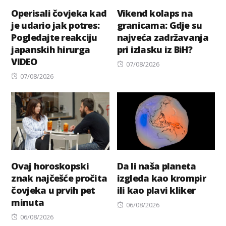
Operisali čovjeka kad
Vikend kolaps na
je udario jak potres:
granicama: Gdje su
Pogledajte reakciju
najveća zadržavanja
japanskih hirurga
pri izlasku iz BiH?
VIDEO
Posted
07/08/2026
Posted
on
07/08/2026
on
Ovaj horoskopski
Da li naša planeta
znak najčešće pročita
izgleda kao krompir
čovjeka u prvih pet
ili kao plavi kliker
minuta
Posted
06/08/2026
Posted
on
06/08/2026