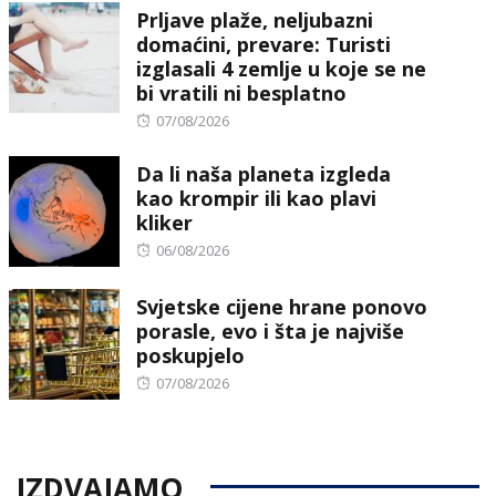
Prljave plaže, neljubazni
domaćini, prevare: Turisti
izglasali 4 zemlje u koje se ne
bi vratili ni besplatno
Posted
07/08/2026
on
Da li naša planeta izgleda
kao krompir ili kao plavi
kliker
Posted
06/08/2026
on
Svjetske cijene hrane ponovo
porasle, evo i šta je najviše
poskupjelo
Posted
07/08/2026
on
IZDVAJAMO