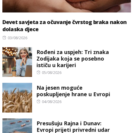
Devet savjeta za očuvanje čvrstog braka nakon
dolaska djece
Posted
03/08/2026
on
Rođeni za uspjeh: Tri znaka
Zodijaka koja se posebno
ističu u karijeri
Posted
05/08/2026
on
Na jesen moguće
poskupljenje hrane u Evropi
Posted
04/08/2026
on
Presušuju Rajna i Dunav:
Evropi prijeti privredni udar