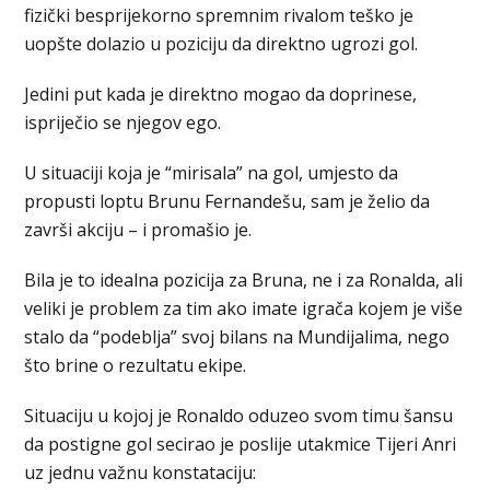
fizički besprijekorno spremnim rivalom teško je
uopšte dolazio u poziciju da direktno ugrozi gol.
Jedini put kada je direktno mogao da doprinese,
ispriječio se njegov ego.
U situaciji koja je “mirisala” na gol, umjesto da
propusti loptu Brunu Fernandešu, sam je želio da
završi akciju – i promašio je.
Bila je to idealna pozicija za Bruna, ne i za Ronalda, ali
veliki je problem za tim ako imate igrača kojem je više
stalo da “podeblja” svoj bilans na Mundijalima, nego
što brine o rezultatu ekipe.
Situaciju u kojoj je Ronaldo oduzeo svom timu šansu
da postigne gol secirao je poslije utakmice Tijeri Anri
uz jednu važnu konstataciju: