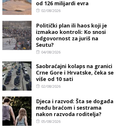
od 126 milijardi evra
Posted
02/08/2026
on
Politički plan ili haos koji je
izmakao kontroli: Ko snosi
odgovornost za juriš na
Seutu?
Posted
04/08/2026
on
Saobraćajni kolaps na granici
Crne Gore i Hrvatske, čeka se
više od 10 sati
Posted
02/08/2026
on
Djeca i razvod: Šta se događa
među braćom i sestrama
nakon razvoda roditelja?
Posted
05/08/2026
on