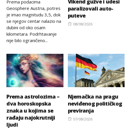
Vikend gužve i udesi
Prema podacima
paralizovali auto-
Geosphere Austria, potres
je imao magnitudu 3,5, dok
puteve
se njegov centar nalazio na
Posted
08/08/2026
dubini od oko osam
on
kilometara. Podrhtavanje
nije bilo ograničeno...
Prema astrolozima –
Njemačka na pragu
dva horoskopska
neviđenog političkog
znaka u kojima se
previranja
rađaju najokrutniji
Posted
07/08/2026
ljudi
on