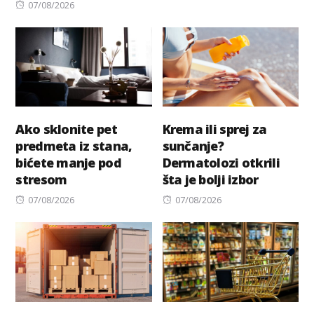
Posted
07/08/2026
on
Ako sklonite pet
Krema ili sprej za
predmeta iz stana,
sunčanje?
bićete manje pod
Dermatolozi otkrili
stresom
šta je bolji izbor
Posted
Posted
07/08/2026
07/08/2026
on
on