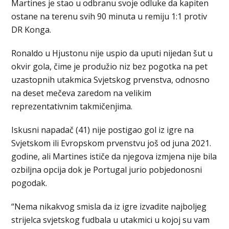
Martines je stao u odbranu svoje odluke da kapiten
ostane na terenu svih 90 minuta u remiju 1:1 protiv
DR Konga.
Ronaldo u Hjustonu nije uspio da uputi nijedan šut u
okvir gola, čime je produžio niz bez pogotka na pet
uzastopnih utakmica Svjetskog prvenstva, odnosno
na deset mečeva zaredom na velikim
reprezentativnim takmičenjima.
Iskusni napadač (41) nije postigao gol iz igre na
Svjetskom ili Evropskom prvenstvu još od juna 2021.
godine, ali Martines ističe da njegova izmjena nije bila
ozbiljna opcija dok je Portugal jurio pobjedonosni
pogodak.
“Nema nikakvog smisla da iz igre izvadite najboljeg
strijelca svjetskog fudbala u utakmici u kojoj su vam