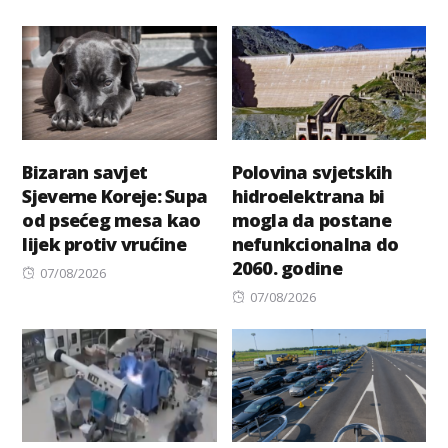
on
on
Bizaran savjet
Polovina svjetskih
Sjeverne Koreje: Supa
hidroelektrana bi
od psećeg mesa kao
mogla da postane
lijek protiv vrućine
nefunkcionalna do
2060. godine
Posted
07/08/2026
on
Posted
07/08/2026
on