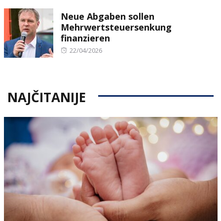
on
Neue Abgaben sollen
Mehrwertsteuersenkung
finanzieren
Posted
22/04/2026
on
NAJČITANIJE