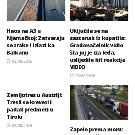
Haos na A3 u
Uključila se na
Njemačkoj: Zatvaraju
sastanak iz kupatila:
se trake i izlazi ka
Gradonačelnik vidio
Balkanu
šta joj je iza leđa,
uslijedila hit reakcija
Posted
08/08/2026
VIDEO
on
Posted
08/08/2026
on
Zemljotres u Austriji:
Tresli se kreveti i
padali predmeti u
Tirolu
Posted
08/08/2026
Zapelo prema moru:
on