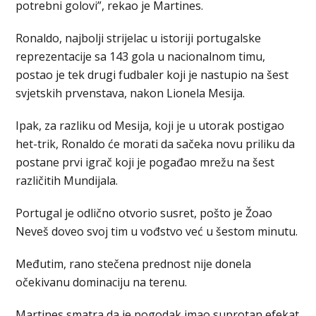
potrebni golovi”, rekao je Martines.
Ronaldo, najbolji strijelac u istoriji portugalske
reprezentacije sa 143 gola u nacionalnom timu,
postao je tek drugi fudbaler koji je nastupio na šest
svjetskih prvenstava, nakon Lionela Mesija.
Ipak, za razliku od Mesija, koji je u utorak postigao
het-trik, Ronaldo će morati da sačeka novu priliku da
postane prvi igrač koji je pogađao mrežu na šest
različitih Mundijala.
Portugal je odlično otvorio susret, pošto je Žoao
Neveš doveo svoj tim u vođstvo već u šestom minutu.
Međutim, rano stečena prednost nije donela
očekivanu dominaciju na terenu.
Martines smatra da je pogodak imao suprotan efekat