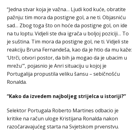
“Jedna stvar koja je važna… Ljudi kod kuće, obratite
pažnju: tim mora da postigne gol, a ne ti. Objasniću
sad… Zbog toga što on hoće da postigne gol, on ide
na tu loptu. Vidjeli ste dva igrača u boljoj poziciji… To
je suština. Tim mora da postigne gol, ne ti. Vidjeli ste
reakciju Bruna Fernandeša, kao da je htio da mu kaže:
‘Utrči, otvori postor, da bih ja mogao da je ubacim u
mrežu'”, pojasnio je Anri situaciju u kojoj je
Portugalija propustila veliku šansu – sebičnošću
Ronalda.
“Kako da izvedem najboljeg strijelca u istoriji?”
Selektor Portugala Roberto Martines odbacio je
kritike na račun uloge Kristijana Ronalda nakon
razočaravajućeg starta na Svjetskom prvenstvu.