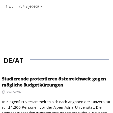
on
1
2
3
…
754
Sljedeća »
DE/AT
Studierende protestieren österreichweit gegen
mögliche Budgetkürzungen
Posted
29/05/2026
on
In Klagenfurt versammelten sich nach Angaben der Universität
rund 1.200 Personen vor der Alpen-Adria-Universität. Die
Demonstrierenden wandten sich gegen mögliche Kürzungen