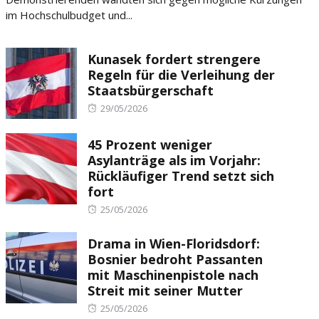
im Hochschulbudget und...
Kunasek fordert strengere
Regeln für die Verleihung der
Staatsbürgerschaft
Posted
29/05/2026
on
45 Prozent weniger
Asylanträge als im Vorjahr:
Rückläufiger Trend setzt sich
fort
Posted
25/05/2026
on
Drama in Wien-Floridsdorf:
Bosnier bedroht Passanten
mit Maschinenpistole nach
Streit mit seiner Mutter
Posted
25/05/2026