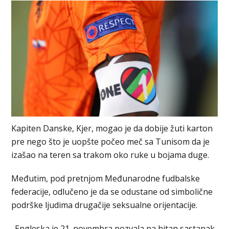
Kapiten Danske, Kjer, mogao je da dobije žuti karton
pre nego što je uopšte počeo meč sa Tunisom da je
izašao na teren sa trakom oko ruke u bojama duge.
Međutim, pod pretnjom Međunarodne fudbalske
federacije, odlučeno je da se odustane od simbolične
podrške ljudima drugačije seksualne orijentacije.
„Engleska je 21. novembra pozvala na hitan sastanak