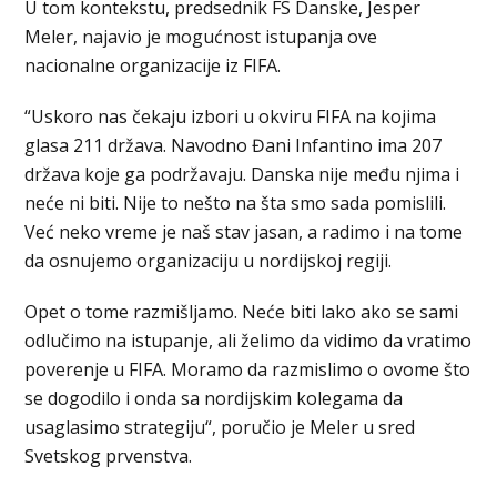
U tom kontekstu, predsednik FS Danske, Jesper
Meler, najavio je mogućnost istupanja ove
nacionalne organizacije iz FIFA.
“Uskoro nas čekaju izbori u okviru FIFA na kojima
glasa 211 država. Navodno Đani Infantino ima 207
država koje ga podržavaju. Danska nije među njima i
neće ni biti. Nije to nešto na šta smo sada pomislili.
Već neko vreme je naš stav jasan, a radimo i na tome
da osnujemo organizaciju u nordijskoj regiji.
Opet o tome razmišljamo. Neće biti lako ako se sami
odlučimo na istupanje, ali želimo da vidimo da vratimo
poverenje u FIFA. Moramo da razmislimo o ovome što
se dogodilo i onda sa nordijskim kolegama da
usaglasimo strategiju“, poručio je Meler u sred
Svetskog prvenstva.