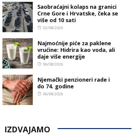
Saobraćajni kolaps na granici
Crne Gore i Hrvatske, čeka se
više od 10 sati
Posted
02/08/2026
on
Najmoćnije piće za paklene
vrućine: Hidrira kao voda, ali
daje više energije
Posted
06/08/2026
on
Njemački penzioneri rade i
do 74. godine
Posted
06/08/2026
on
IZDVAJAMO