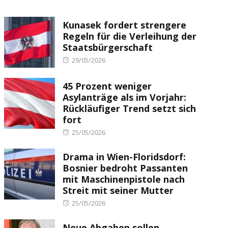
Kunasek fordert strengere
Regeln für die Verleihung der
Staatsbürgerschaft
Posted
29/05/2026
on
45 Prozent weniger
Asylanträge als im Vorjahr:
Rückläufiger Trend setzt sich
fort
Posted
25/05/2026
on
Drama in Wien-Floridsdorf:
Bosnier bedroht Passanten
mit Maschinenpistole nach
Streit mit seiner Mutter
Posted
25/05/2026
on
Neue Abgaben sollen