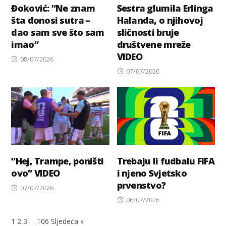
Đoković: “Ne znam
Sestra glumila Erlinga
šta donosi sutra –
Halanda, o njihovoj
dao sam sve što sam
sličnosti bruje
imao”
društvene mreže
VIDEO
Posted
08/07/2026
on
Posted
07/07/2026
on
“Hej, Trampe, poništi
Trebaju li fudbalu FIFA
ovo” VIDEO
i njeno Svjetsko
prvenstvo?
Posted
07/07/2026
on
Posted
06/07/2026
on
1
2
3
…
106
Sljedeća »