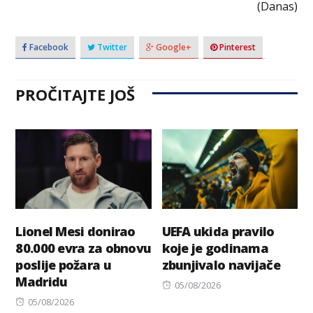
(Danas)
Facebook
Twitter
Google+
Pinterest
PROČITAJTE JOŠ
Lionel Mesi donirao
UEFA ukida pravilo
80.000 evra za obnovu
koje je godinama
poslije požara u
zbunjivalo navijače
Madridu
Posted
05/08/2026
Posted
on
05/08/2026