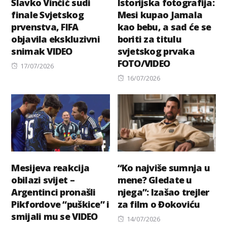
Slavko Vinčić sudi
Istorijska fotografija:
finale Svjetskog
Mesi kupao Jamala
prvenstva, FIFA
kao bebu, a sad će se
objavila ekskluzivni
boriti za titulu
snimak VIDEO
svjetskog prvaka
FOTO/VIDEO
Posted
17/07/2026
on
Posted
16/07/2026
on
Mesijeva reakcija
“Ko najviše sumnja u
obilazi svijet –
mene? Gledate u
Argentinci pronašli
njega”: Izašao trejler
Pikfordove “puškice” i
za film o Đokoviću
smijali mu se VIDEO
Posted
14/07/2026