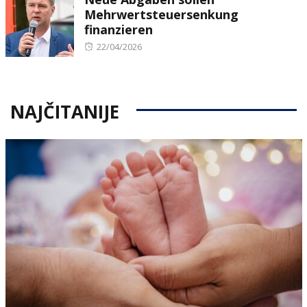
Mehrwertsteuersenkung
finanzieren
Posted
22/04/2026
on
NAJČITANIJE