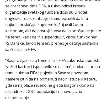
sa predstavnicima FIFA, a rukovodioci krovne
organizacije svetskog fudbala došli su u hotel
engleske reprezentacije i tamo poručili da bi u
najboljem slučaju kapitene kažnjavali žutim
kartonom, ali i da postoji šansa da ih uopšte ne puste
na teren, kao i da ih suspenduju“, visoki funkcioner
FS Danske, Jakob Jensen, preneo je detalje sastanka
sa čelnicima FIFA.
“Raspravljalo se o tome ima li FIFA zakonsko uporište
za žuti karton i ispostavilo se da ima“, dodao je on na
temu sukoba FIFA i pojedinih Saveza povodom
namere istih da na pomenuti način istupe u Kataru,
gde se najblaže rečeno ne gleda blagonaklono na
pripadnike LGBT populaciju i njihovo javno
eksponiranje.