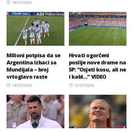
Posted
on
16/07/2026
on
Milioni potpisa da se
Hrvati ogorčeni
Argentina izbaci sa
poslije nove drame na
Mundijala – broj
SP: “Osjeti kosu, ali ne
vrtoglavo raste
i kabl…” VIDEO
Posted
Posted
14/07/2026
12/07/2026
on
on