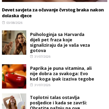
Devet savjeta za očuvanje čvrstog braka nakon
dolaska djece
Posted
03/08/2026
on
Psihologinja sa Harvarda
dijeli pet fraza koje
signaliziraju da je vaša veza
gotova
Posted
31/07/2026
on
Paprika je puna vitamina, ali
nije dobra za svakoga: Evo
kod koga ipak izaziva tegobe
Posted
31/07/2026
on
Toplotni talas ostavlja
posljedice i kada se završi:
Obratite pažnju na ove