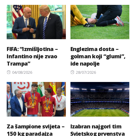
on
FIFA: “Izmišljotina –
Englezima dosta –
Infantino nije zvao
golman koji “glumi”,
Trampa”
ide napolje
Posted
Posted
04/08/2026
28/07/2026
on
on
Za šampione svijeta –
Izabran najgori tim
150 kg paradajza
Svjetskog prvenstva