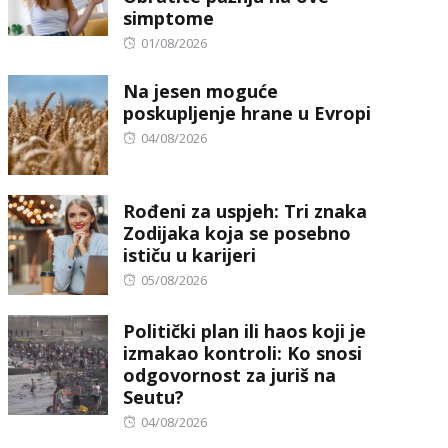
simptome
Posted
01/08/2026
on
Na jesen moguće
poskupljenje hrane u Evropi
Posted
04/08/2026
on
Rođeni za uspjeh: Tri znaka
Zodijaka koja se posebno
ističu u karijeri
Posted
05/08/2026
on
Politički plan ili haos koji je
izmakao kontroli: Ko snosi
odgovornost za juriš na
Seutu?
Posted
04/08/2026
on