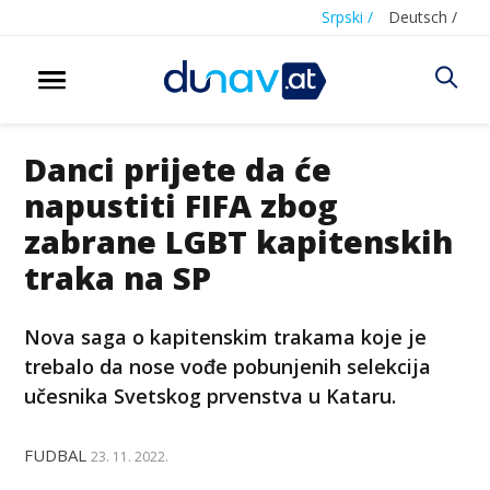
Srpski /
Deutsch /
Danci prijete da će
napustiti FIFA zbog
zabrane LGBT kapitenskih
traka na SP
Nova saga o kapitenskim trakama koje je
trebalo da nose vođe pobunjenih selekcija
učesnika Svetskog prvenstva u Kataru.
FUDBAL
23. 11. 2022.