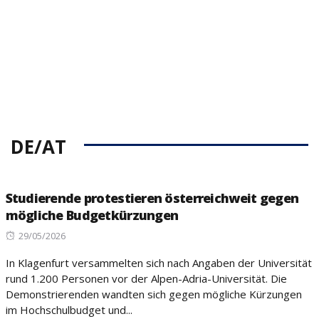
DE/AT
Studierende protestieren österreichweit gegen
mögliche Budgetkürzungen
Posted
29/05/2026
on
In Klagenfurt versammelten sich nach Angaben der Universität
rund 1.200 Personen vor der Alpen-Adria-Universität. Die
Demonstrierenden wandten sich gegen mögliche Kürzungen
im Hochschulbudget und...