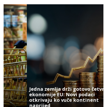
Jedna zemlja drži gotovo četvrtinu
ekonomije EU: Novi podaci
otkrivaju ko vuče kontinent
naprijed