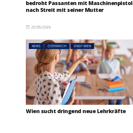
bedroht Passanten mit Maschinenpistol
nach Streit mit seiner Mutter
Posted
25/05/2026
on
NEWS
ÖSTERREICH
45 Prozent weni
NEWS
ÖSTERREICH
STADT WIEN
Asylanträge als 
Rückläufiger Tre
sich fort
Wien sucht dringend neue Lehrkräfte