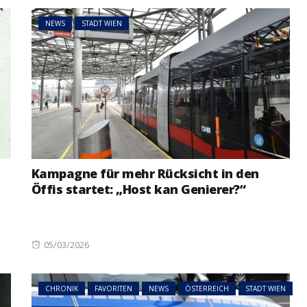
NEWS
STADT WIEN
Kampagne für mehr Rücksicht in den
Öffis startet: „Host kan Genierer?“
Posted
05/03/2026
on
CHRONIK
FAVORITEN
NEWS
ÖSTERREICH
STADT WIEN