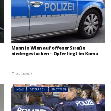
Mann in Wien auf offener Straße
niedergestochen – Opfer liegt im Koma
Posted
04/03/2026
on
NEWS
ÖSTERREICH
STADT WIEN