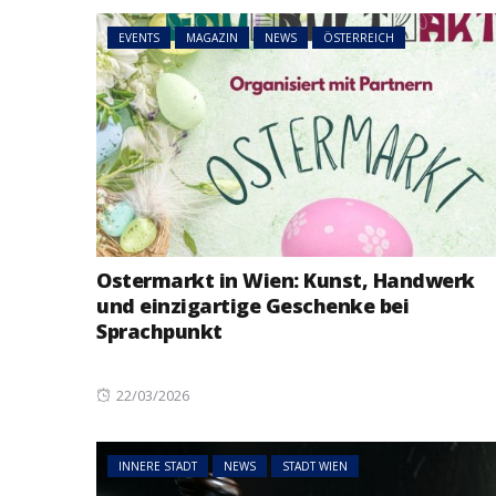
EVENTS
MAGAZIN
NEWS
ÖSTERREICH
Ostermarkt in Wien: Kunst, Handwerk
und einzigartige Geschenke bei
Sprachpunkt
Posted
22/03/2026
on
INNERE STADT
NEWS
STADT WIEN