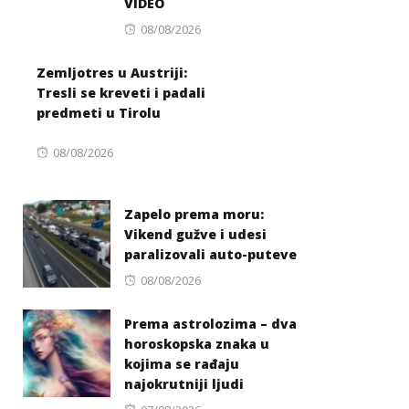
VIDEO
Posted
08/08/2026
on
Zemljotres u Austriji:
Tresli se kreveti i padali
predmeti u Tirolu
Posted
08/08/2026
on
Zapelo prema moru:
Vikend gužve i udesi
paralizovali auto-puteve
Posted
08/08/2026
on
Prema astrolozima – dva
horoskopska znaka u
kojima se rađaju
najokrutniji ljudi
Posted