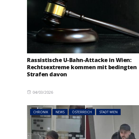
Rassistische U-Bahn-Attacke in Wien:
Rechtsextreme kommen mit bedingten
Strafen davon
Posted
04/03/2026
on
CHRONIK
NEWS
ÖSTERREICH
STADT WIEN