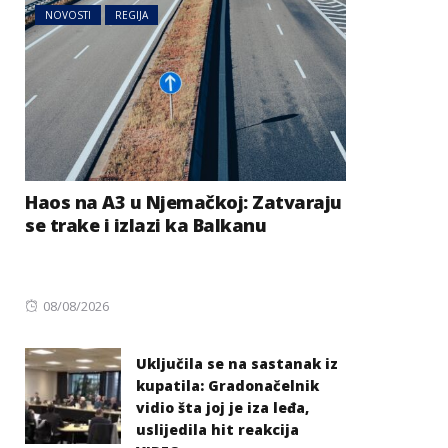
NOVOSTI
REGIJA
Haos na A3 u Njemačkoj: Zatvaraju
se trake i izlazi ka Balkanu
Posted
08/08/2026
on
Uključila se na sastanak iz
kupatila: Gradonačelnik
vidio šta joj je iza leđa,
uslijedila hit reakcija