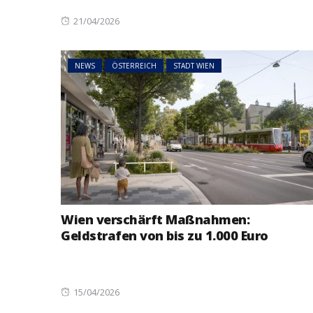
Posted
21/04/2026
on
NEWS
ÖSTERREICH
STADT WIEN
Wien verschärft Maßnahmen:
Geldstrafen von bis zu 1.000 Euro
Posted
15/04/2026
on