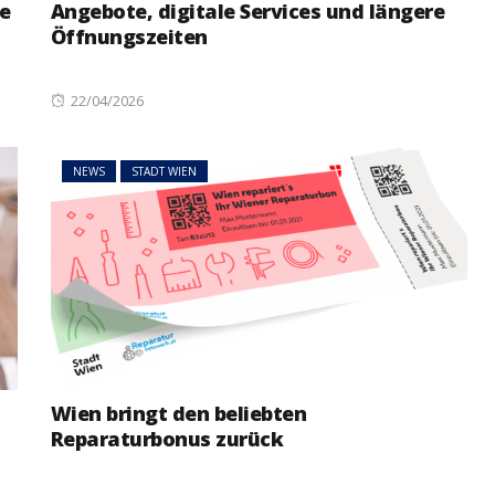
e
Angebote, digitale Services und längere
Öffnungszeiten
Posted
22/04/2026
on
NEWS
ÖSTERREICH
ger
NEWS
STADT WIEN
im Vorjahr:
Studierende protestieren
nd setzt
österreichweit gegen
mögliche Budgetkürzungen
Wien bringt den beliebten
Reparaturbonus zurück