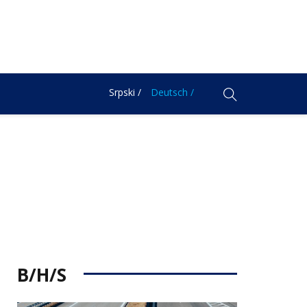
Srpski /
Deutsch /
B/H/S