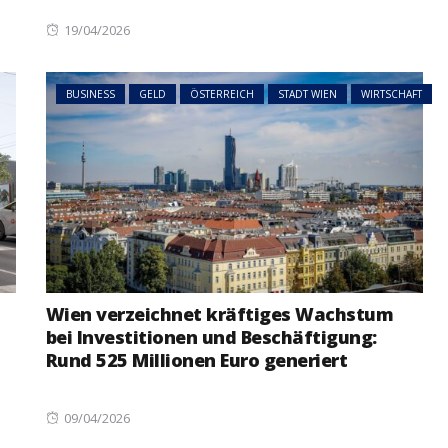
Posted
19/04/2026
on
BUSINESS
GELD
ÖSTERREICH
STADT WIEN
WIRTSCHAFT
Wien verzeichnet kräftiges Wachstum
bei Investitionen und Beschäftigung:
Rund 525 Millionen Euro generiert
Posted
09/04/2026
on