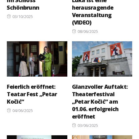
im Schloss
Luka ist eine
Schönbrunn
herausragende
Veranstaltung
Posted
03/10/2025
(VIDEO)
on
Posted
08/06/2025
on
Feierlich eröffnet:
Glanzvoller Auftakt:
Teatar Fest „Petar
Theaterfestival
Kočić“
„Petar Kočić“ am
01.06. erfolgreich
Posted
04/06/2025
eröffnet
on
Posted
03/06/2025
on