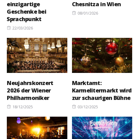
einzigartige
Chesnitza in Wien
Geschenke bei
Posted
08/01/2026
Sprachpunkt
on
Posted
22/03/2026
on
Neujahrskonzert
Marktamt:
2026 der Wiener
Karmelitermarkt wird
Philharmoniker
zur schaurigen Bühne
Posted
Posted
18/12/2025
03/12/2025
on
on