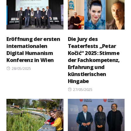
Eröffnung der ersten
Die Jury des
internationalen
Teaterfests „Petar
Digital Humanism
Kočić“ 2025: Stimme
Konferenz in Wien
der Fachkompetenz,
Erfahrung und
Posted
28/05/2025
künstlerischen
on
Hingabe
Posted
27/05/2025
on