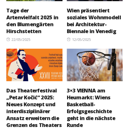
Tage der
Wien präsentiert
Artenvielfalt 2025 in
soziales Wohnmodell
den Blumengärten
bei Architektur-
Hirschstetten
Biennale in Venedig
Posted
Posted
22/05/2025
12/05/2025
on
on
Das Theaterfestival
3×3 VIENNA am
„Petar Kočić“ 2025:
Heumarkt: Wiens
Neues Konzept und
Basketball-
interdisziplinärer
Erfolgsgeschichte
Ansatz erweitern die
geht in die nächste
Grenzen des Theaters
Runde