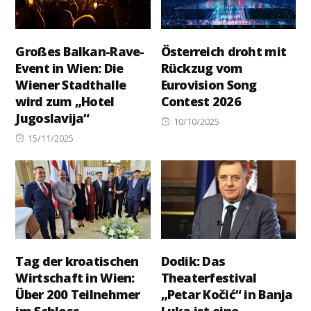
Großes Balkan-Rave-
Österreich droht mit
Event in Wien: Die
Rückzug vom
Wiener Stadthalle
Eurovision Song
wird zum „Hotel
Contest 2026
Jugoslavija“
Posted
10/10/2025
Posted
on
15/11/2025
on
Tag der kroatischen
Dodik: Das
Wirtschaft in Wien:
Theaterfestival
Über 200 Teilnehmer
„Petar Kočić“ in Banja