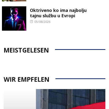
on
Oktriveno ko ima najbolju
tajnu službu u Evropi
Posted
05/08/2026
on
MEISTGELESEN
WIR EMPFELEN