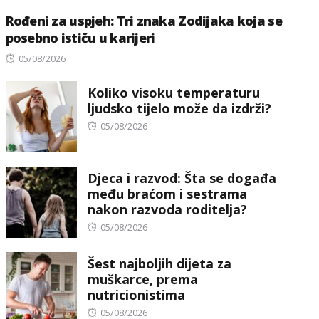
Rođeni za uspjeh: Tri znaka Zodijaka koja se
posebno ističu u karijeri
Posted
05/08/2026
on
Koliko visoku temperaturu
ljudsko tijelo može da izdrži?
Posted
05/08/2026
on
Djeca i razvod: Šta se događa
među braćom i sestrama
nakon razvoda roditelja?
Posted
05/08/2026
on
Šest najboljih dijeta za
muškarce, prema
nutricionistima
Posted
05/08/2026