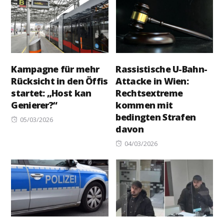
Kampagne für mehr
Rassistische U-Bahn-
Rücksicht in den Öffis
Attacke in Wien:
startet: „Host kan
Rechtsextreme
Genierer?“
kommen mit
bedingten Strafen
Posted
05/03/2026
davon
on
Posted
04/03/2026
on