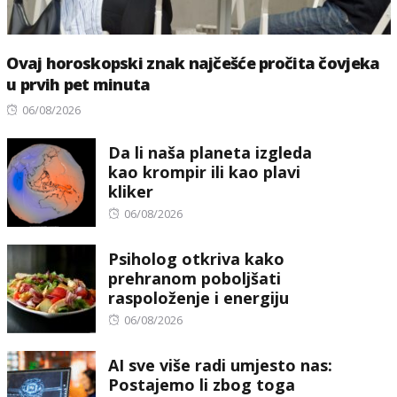
Ovaj horoskopski znak najčešće pročita čovjeka
u prvih pet minuta
Posted
06/08/2026
on
Da li naša planeta izgleda
kao krompir ili kao plavi
kliker
Posted
06/08/2026
on
Psiholog otkriva kako
prehranom poboljšati
raspoloženje i energiju
Posted
06/08/2026
on
AI sve više radi umjesto nas:
Postajemo li zbog toga