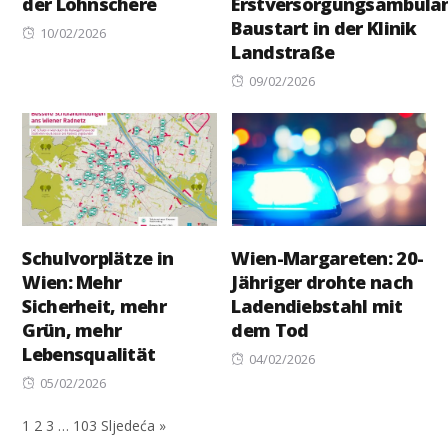
der Lohnschere
Erstversorgungsambulan
Baustart in der Klinik
Posted
10/02/2026
Landstraße
on
Posted
09/02/2026
on
Schulvorplätze in
Wien-Margareten: 20-
Wien: Mehr
Jähriger drohte nach
Sicherheit, mehr
Ladendiebstahl mit
Grün, mehr
dem Tod
Lebensqualität
Posted
04/02/2026
Posted
on
05/02/2026
on
1
2
3
…
103
Sljedeća »