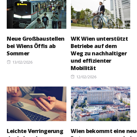
Neue Großbaustellen
WK Wien unterstützt
bei Wiens Öffis ab
Betriebe auf dem
Sommer
Weg zu nachhaltiger
und effizienter
Posted
13/02/2026
Mobilität
on
Posted
12/02/2026
on
Leichte Verringerung
Wien bekommt eine neu