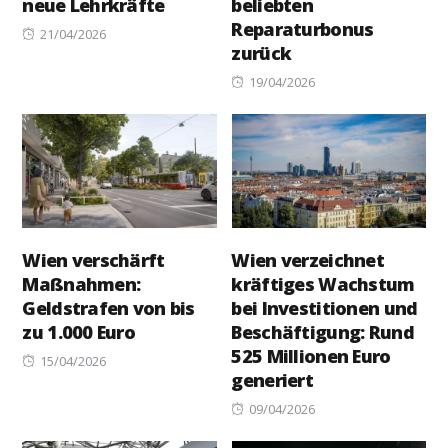
neue Lehrkräfte
beliebten
Reparaturbonus
Posted
21/04/2026
zurück
on
Posted
19/04/2026
on
Wien verschärft
Wien verzeichnet
Maßnahmen:
kräftiges Wachstum
Geldstrafen von bis
bei Investitionen und
zu 1.000 Euro
Beschäftigung: Rund
525 Millionen Euro
Posted
15/04/2026
generiert
on
Posted
09/04/2026
on