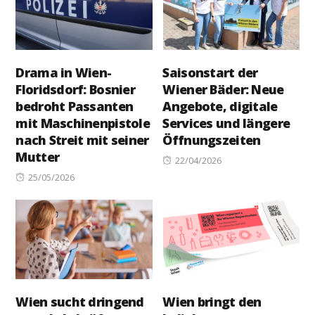
Drama in Wien-
Saisonstart der
Floridsdorf: Bosnier
Wiener Bäder: Neue
bedroht Passanten
Angebote, digitale
mit Maschinenpistole
Services und längere
nach Streit mit seiner
Öffnungszeiten
Mutter
Posted
22/04/2026
Posted
on
25/05/2026
on
Wien sucht dringend
Wien bringt den