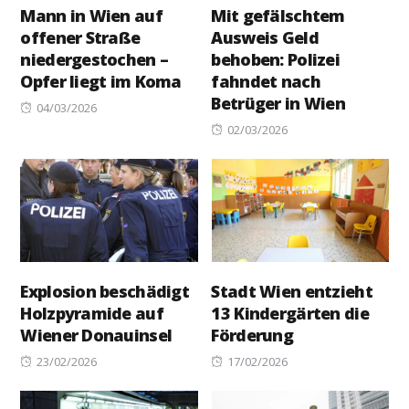
Mann in Wien auf
Mit gefälschtem
offener Straße
Ausweis Geld
niedergestochen –
behoben: Polizei
Opfer liegt im Koma
fahndet nach
Betrüger in Wien
Posted
04/03/2026
on
Posted
02/03/2026
on
Explosion beschädigt
Stadt Wien entzieht
Holzpyramide auf
13 Kindergärten die
Wiener Donauinsel
Förderung
Posted
Posted
23/02/2026
17/02/2026
on
on