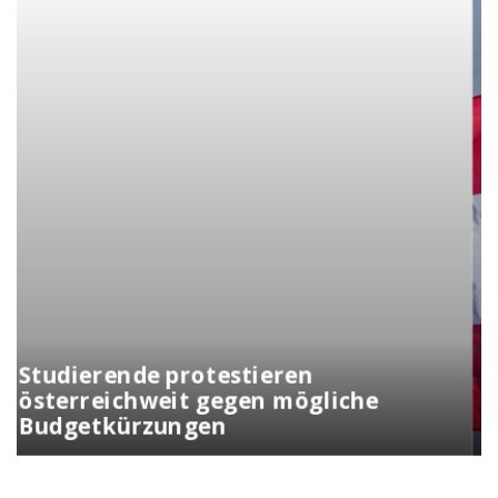
Kunasek fordert strengere Regeln
für die Verleihung der
Staatsbürgerschaft