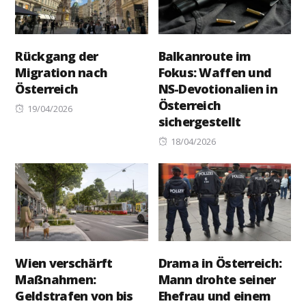
Rückgang der
Balkanroute im
Migration nach
Fokus: Waffen und
Österreich
NS-Devotionalien in
Österreich
Posted
19/04/2026
sichergestellt
on
Posted
18/04/2026
on
Wien verschärft
Drama in Österreich:
Maßnahmen:
Mann drohte seiner
Geldstrafen von bis
Ehefrau und einem