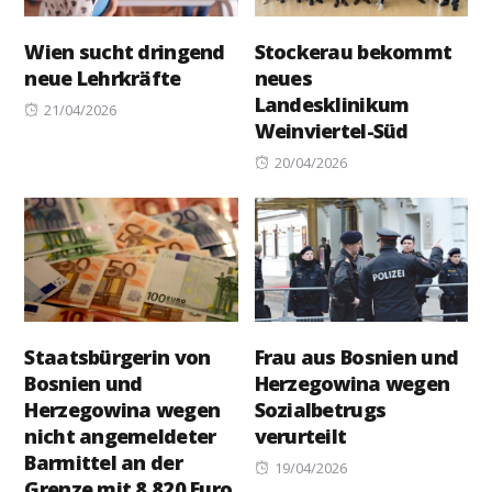
Wien sucht dringend
Stockerau bekommt
neue Lehrkräfte
neues
Landesklinikum
Posted
21/04/2026
Weinviertel-Süd
on
Posted
20/04/2026
on
Staatsbürgerin von
Frau aus Bosnien und
Bosnien und
Herzegowina wegen
Herzegowina wegen
Sozialbetrugs
nicht angemeldeter
verurteilt
Barmittel an der
Posted
19/04/2026
Grenze mit 8.820 Euro