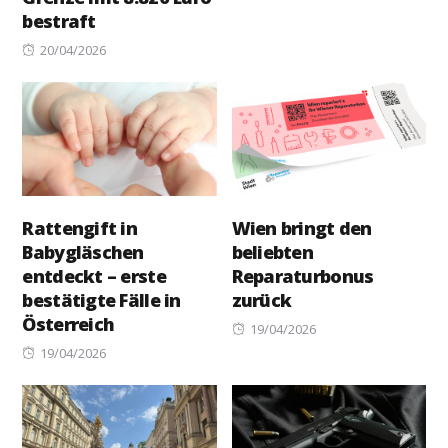
on
bestraft
Posted
20/04/2026
on
Rattengift in
Wien bringt den
Babygläschen
beliebten
entdeckt – erste
Reparaturbonus
bestätigte Fälle in
zurück
Österreich
Posted
19/04/2026
Posted
on
19/04/2026
on