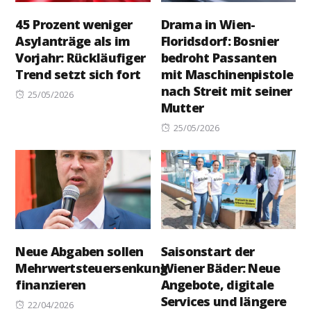
45 Prozent weniger
Drama in Wien-
Asylanträge als im
Floridsdorf: Bosnier
Vorjahr: Rückläufiger
bedroht Passanten
Trend setzt sich fort
mit Maschinenpistole
nach Streit mit seiner
Posted
25/05/2026
Mutter
on
Posted
25/05/2026
on
Neue Abgaben sollen
Saisonstart der
Mehrwertsteuersenkung
Wiener Bäder: Neue
finanzieren
Angebote, digitale
Services und längere
Posted
22/04/2026