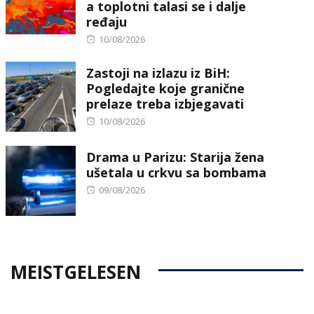
a toplotni talasi se i dalje
ređaju
Posted
10/08/2026
on
Zastoji na izlazu iz BiH:
Pogledajte koje granične
prelaze treba izbjegavati
Posted
10/08/2026
on
Drama u Parizu: Starija žena
ušetala u crkvu sa bombama
Posted
09/08/2026
on
MEISTGELESEN