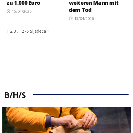
zu 1.000 Euro
weiteren Mann mit
dem Tod
Posted
15/04/2026
on
Posted
15/04/2026
on
1
2
3
…
275
Sljedeća »
B/H/S