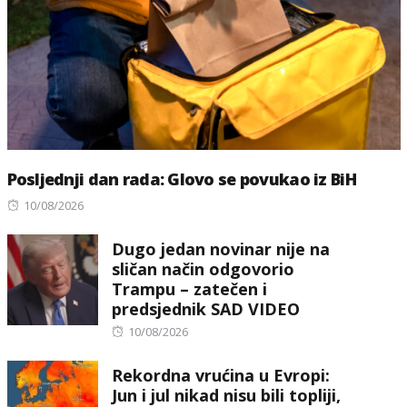
Posljednji dan rada: Glovo se povukao iz BiH
Posted
10/08/2026
on
Dugo jedan novinar nije na
sličan način odgovorio
Trampu – zatečen i
predsjednik SAD VIDEO
Posted
10/08/2026
on
Rekordna vrućina u Evropi:
Jun i jul nikad nisu bili topliji,