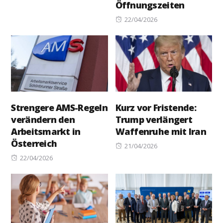
Öffnungszeiten
on
Posted
22/04/2026
on
Strengere AMS-Regeln
Kurz vor Fristende:
verändern den
Trump verlängert
Arbeitsmarkt in
Waffenruhe mit Iran
Österreich
Posted
21/04/2026
Posted
on
22/04/2026
on