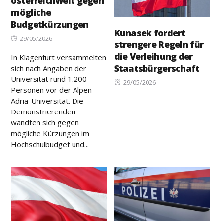
österreichweit gegen
mögliche
Budgetkürzungen
Kunasek fordert
Posted
29/05/2026
strengere Regeln für
on
die Verleihung der
In Klagenfurt versammelten
Staatsbürgerschaft
sich nach Angaben der
Universität rund 1.200
Posted
29/05/2026
Personen vor der Alpen-
on
Adria-Universität. Die
Demonstrierenden
wandten sich gegen
mögliche Kürzungen im
Hochschulbudget und...