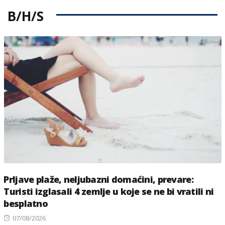
B/H/S
Prljave plaže, neljubazni domaćini, prevare:
Turisti izglasali 4 zemlje u koje se ne bi vratili ni
besplatno
Posted
07/08/2026