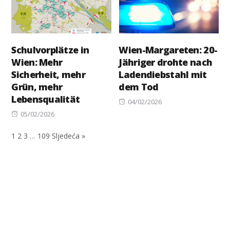
Schulvorplätze in
Wien-Margareten: 20-
Wien: Mehr
Jähriger drohte nach
Sicherheit, mehr
Ladendiebstahl mit
Grün, mehr
dem Tod
Lebensqualität
Posted
04/02/2026
Posted
on
05/02/2026
on
1
2
3
…
109
Sljedeća »