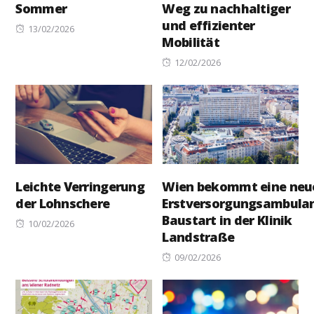
Sommer
Weg zu nachhaltiger
und effizienter
Posted
13/02/2026
Mobilität
on
Posted
12/02/2026
on
Leichte Verringerung
Wien bekommt eine neu
der Lohnschere
Erstversorgungsambulan
Baustart in der Klinik
Posted
10/02/2026
Landstraße
on
Posted
09/02/2026
on