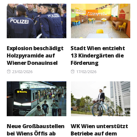
on
Explosion beschädigt
Stadt Wien entzieht
Holzpyramide auf
13 Kindergärten die
Wiener Donauinsel
Förderung
Posted
Posted
23/02/2026
17/02/2026
on
on
Neue Großbaustellen
WK Wien unterstützt
bei Wiens Öffis ab
Betriebe auf dem