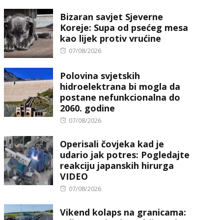
on
Bizaran savjet Sjeverne
Koreje: Supa od psećeg mesa
kao lijek protiv vrućine
Posted
07/08/2026
on
Polovina svjetskih
hidroelektrana bi mogla da
postane nefunkcionalna do
2060. godine
Posted
07/08/2026
on
Operisali čovjeka kad je
udario jak potres: Pogledajte
reakciju japanskih hirurga
VIDEO
Posted
07/08/2026
on
Vikend kolaps na granicama: