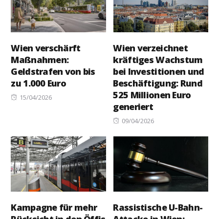
Wien verschärft
Wien verzeichnet
Maßnahmen:
kräftiges Wachstum
Geldstrafen von bis
bei Investitionen und
zu 1.000 Euro
Beschäftigung: Rund
525 Millionen Euro
Posted
15/04/2026
generiert
on
Posted
09/04/2026
on
Kampagne für mehr
Rassistische U-Bahn-