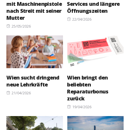
mit Maschinenpistole
Services und längere
nach Streit mit seiner
Öffnungszeiten
Mutter
Posted
22/04/2026
Posted
on
25/05/2026
on
Wien sucht dringend
Wien bringt den
neue Lehrkräfte
beliebten
Reparaturbonus
Posted
21/04/2026
zurück
on
Posted
19/04/2026
on