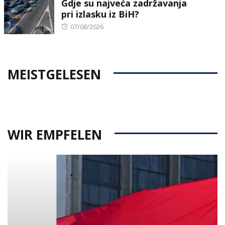
Gdje su najveća zadržavanja
pri izlasku iz BiH?
Posted
07/08/2026
on
MEISTGELESEN
WIR EMPFELEN