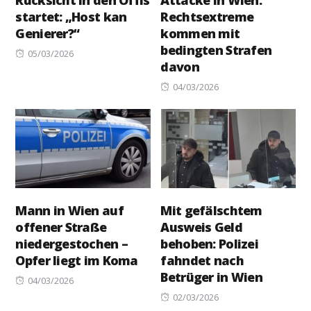
Rücksicht in den Öffis
Attacke in Wien:
startet: „Host kan
Rechtsextreme
Genierer?“
kommen mit
bedingten Strafen
Posted
05/03/2026
davon
on
Posted
04/03/2026
on
Mann in Wien auf
Mit gefälschtem
offener Straße
Ausweis Geld
niedergestochen –
behoben: Polizei
Opfer liegt im Koma
fahndet nach
Betrüger in Wien
Posted
04/03/2026
on
Posted
02/03/2026