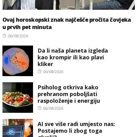
Ovaj horoskopski znak najčešće pročita čovjeka
u prvih pet minuta
Posted
06/08/2026
on
Da li naša planeta izgleda
kao krompir ili kao plavi
kliker
Posted
06/08/2026
on
Psiholog otkriva kako
prehranom poboljšati
raspoloženje i energiju
Posted
06/08/2026
on
AI sve više radi umjesto nas:
Postajemo li zbog toga