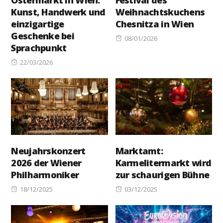
Ostermarkt in Wien:
Festival des
Kunst, Handwerk und
Weihnachtskuchens
einzigartige
Chesnitza in Wien
Geschenke bei
Posted
08/01/2026
Sprachpunkt
on
Posted
22/03/2026
on
Neujahrskonzert
Marktamt:
2026 der Wiener
Karmelitermarkt wird
Philharmoniker
zur schaurigen Bühne
Posted
Posted
18/12/2025
03/12/2025
on
on