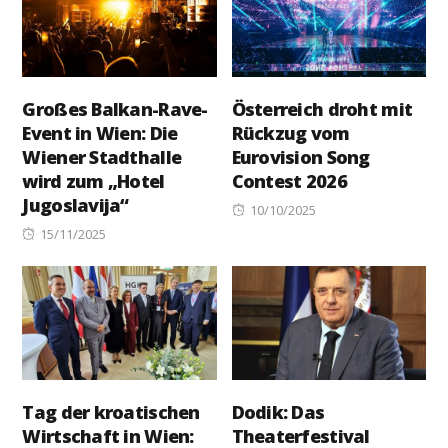
Großes Balkan-Rave-
Österreich droht mit
Event in Wien: Die
Rückzug vom
Wiener Stadthalle
Eurovision Song
wird zum „Hotel
Contest 2026
Jugoslavija“
Posted
10/10/2025
Posted
on
15/11/2025
on
Tag der kroatischen
Dodik: Das
Wirtschaft in Wien:
Theaterfestival