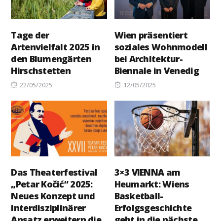
Tage der
Wien präsentiert
Artenvielfalt 2025 in
soziales Wohnmodell
den Blumengärten
bei Architektur-
Hirschstetten
Biennale in Venedig
Posted
Posted
22/05/2025
12/05/2025
on
on
Das Theaterfestival
3×3 VIENNA am
„Petar Kočić“ 2025:
Heumarkt: Wiens
Neues Konzept und
Basketball-
interdisziplinärer
Erfolgsgeschichte
Ansatz erweitern die
geht in die nächste