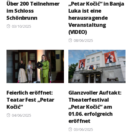
Über 200 Teilnehmer
„Petar Kočić“ in Banja
im Schloss
Luka ist eine
Schönbrunn
herausragende
Veranstaltung
Posted
03/10/2025
(VIDEO)
on
Posted
08/06/2025
on
Feierlich eröffnet:
Glanzvoller Auftakt:
Teatar Fest „Petar
Theaterfestival
Kočić“
„Petar Kočić“ am
01.06. erfolgreich
Posted
04/06/2025
eröffnet
on
Posted
03/06/2025