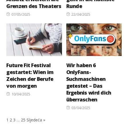
Grenzen des Theaters
Runde
Posted
Posted
07/05/2025
22/04/2025
on
on
Future Fit Festival
Wir haben 6
gestartet: Wien im
OnlyFans-
Zeichen der Berufe
Suchmaschinen
von morgen
getestet – Das
Ergebnis wird dich
Posted
10/04/2025
überraschen
on
Posted
03/04/2025
on
1
2
3
…
25
Sljedeća »