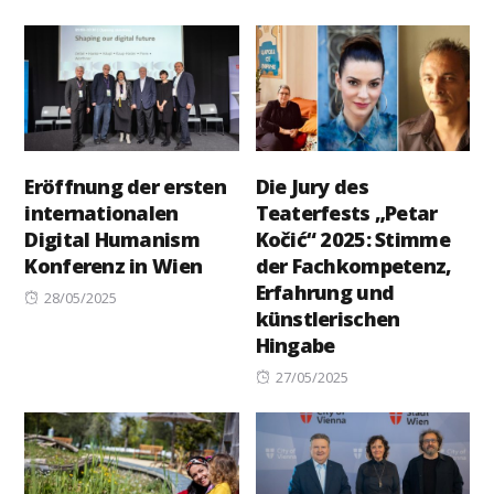
on
Eröffnung der ersten
Die Jury des
internationalen
Teaterfests „Petar
Digital Humanism
Kočić“ 2025: Stimme
Konferenz in Wien
der Fachkompetenz,
Erfahrung und
Posted
28/05/2025
künstlerischen
on
Hingabe
Posted
27/05/2025
on