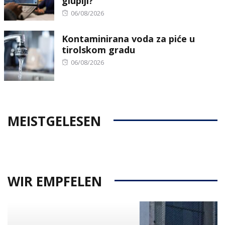
gluplji?
Posted
06/08/2026
on
Kontaminirana voda za piće u
tirolskom gradu
Posted
06/08/2026
on
MEISTGELESEN
WIR EMPFELEN