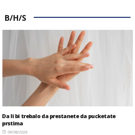
B/H/S
Da li bi trebalo da prestanete da pucketate
prstima
Posted
09/08/2026