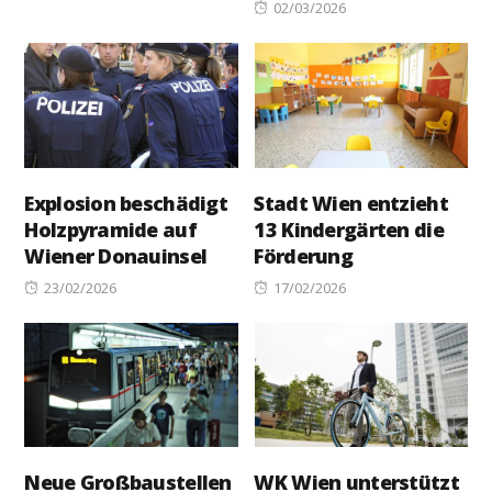
on
Posted
02/03/2026
on
Explosion beschädigt
Stadt Wien entzieht
Holzpyramide auf
13 Kindergärten die
Wiener Donauinsel
Förderung
Posted
Posted
23/02/2026
17/02/2026
on
on
Neue Großbaustellen
WK Wien unterstützt