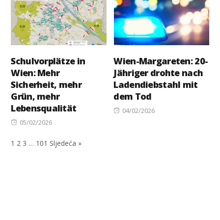
Schulvorplätze in
Wien-Margareten: 20-
Wien: Mehr
Jähriger drohte nach
Sicherheit, mehr
Ladendiebstahl mit
Grün, mehr
dem Tod
Lebensqualität
Posted
04/02/2026
Posted
on
05/02/2026
on
1
2
3
…
101
Sljedeća »