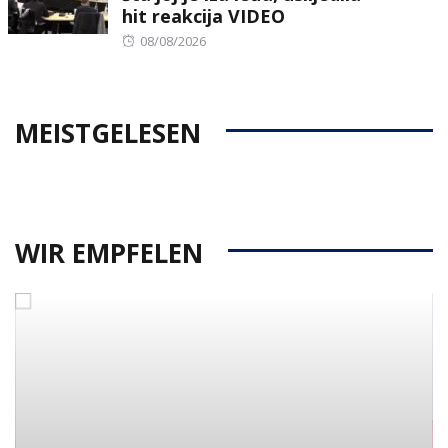
hit reakcija VIDEO
Posted
08/08/2026
on
MEISTGELESEN
WIR EMPFELEN