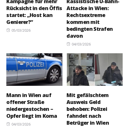
Kampagne für mehr
Rassistische U-Bahn-
Rücksicht in den Öffis
Attacke in Wien:
startet: „Host kan
Rechtsextreme
Genierer?“
kommen mit
bedingten Strafen
Posted
05/03/2026
davon
on
Posted
04/03/2026
on
Mann in Wien auf
Mit gefälschtem
offener Straße
Ausweis Geld
niedergestochen –
behoben: Polizei
Opfer liegt im Koma
fahndet nach
Betrüger in Wien
Posted
04/03/2026