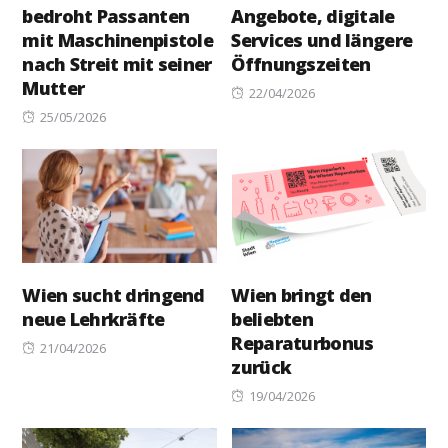
bedroht Passanten
Angebote, digitale
mit Maschinenpistole
Services und längere
nach Streit mit seiner
Öffnungszeiten
Mutter
Posted
22/04/2026
Posted
on
25/05/2026
on
Wien sucht dringend
Wien bringt den
neue Lehrkräfte
beliebten
Reparaturbonus
Posted
21/04/2026
zurück
on
Posted
19/04/2026
on