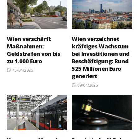
Wien verschärft
Wien verzeichnet
Maßnahmen:
kräftiges Wachstum
Geldstrafen von bis
bei Investitionen und
zu 1.000 Euro
Beschäftigung: Rund
525 Millionen Euro
Posted
15/04/2026
generiert
on
Posted
09/04/2026
on