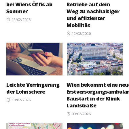
bei Wiens Öffis ab
Betriebe auf dem
Sommer
Weg zu nachhaltiger
und effizienter
Posted
13/02/2026
Mobilität
on
Posted
12/02/2026
on
Leichte Verringerung
Wien bekommt eine neu
der Lohnschere
Erstversorgungsambulan
Baustart in der Klinik
Posted
10/02/2026
Landstraße
on
Posted
09/02/2026
on