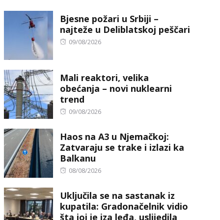
on
Bjesne požari u Srbiji –
najteže u Deliblatskoj peščari
Posted
09/08/2026
on
Mali reaktori, velika
obećanja – novi nuklearni
trend
Posted
09/08/2026
on
Haos na A3 u Njemačkoj:
Zatvaraju se trake i izlazi ka
Balkanu
Posted
08/08/2026
on
Uključila se na sastanak iz
kupatila: Gradonačelnik vidio
šta joj je iza leđa, uslijedila