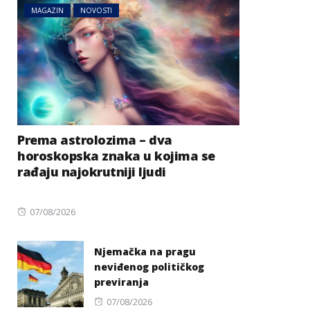
MAGAZIN
NOVOSTI
Prema astrolozima – dva
horoskopska znaka u kojima se
rađaju najokrutniji ljudi
Posted
07/08/2026
on
Njemačka na pragu
neviđenog političkog
previranja
Posted
07/08/2026