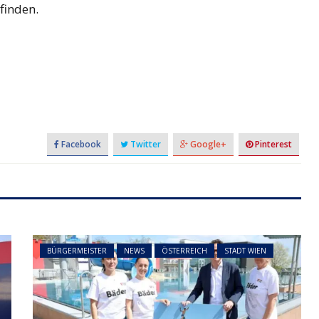
finden.
NEWS
ÖSTERREICH
ger
im Vorjahr:
Studierende protestieren
nd setzt
österreichweit gegen
mögliche Budgetkürzungen
Facebook
Twitter
Google+
Pinterest
BÜRGERMEISTER
NEWS
ÖSTERREICH
STADT WIEN