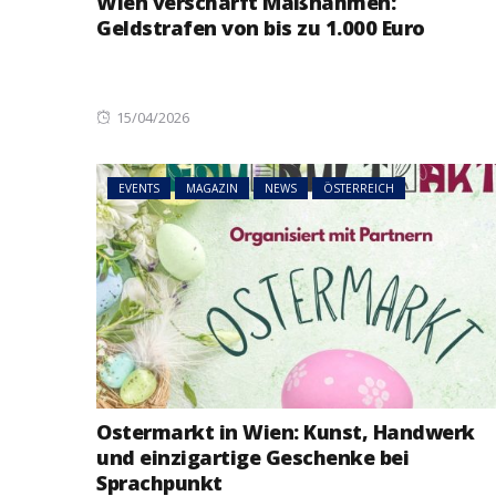
Wien verschärft Maßnahmen:
Geldstrafen von bis zu 1.000 Euro
Posted
15/04/2026
on
EVENTS
MAGAZIN
NEWS
ÖSTERREICH
Ostermarkt in Wien: Kunst, Handwerk
und einzigartige Geschenke bei
Sprachpunkt