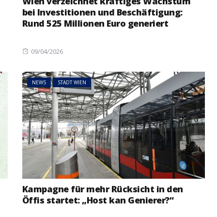
Wien verzeichnet kräftiges Wachstum
bei Investitionen und Beschäftigung:
Rund 525 Millionen Euro generiert
Posted
09/04/2026
on
NEWS
STADT WIEN
Kampagne für mehr Rücksicht in den
Öffis startet: „Host kan Genierer?“