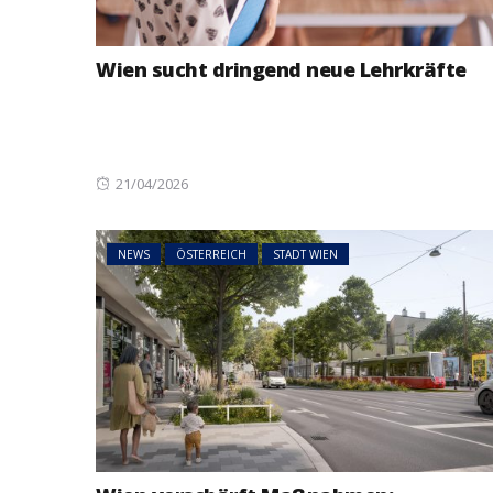
Wien sucht dringend neue Lehrkräfte
Posted
21/04/2026
on
NEWS
ÖSTERREICH
STADT WIEN