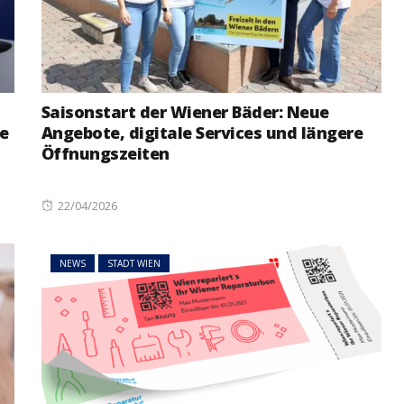
Saisonstart der Wiener Bäder: Neue
e
Angebote, digitale Services und längere
Öffnungszeiten
Posted
22/04/2026
on
NEWS
STADT WIEN