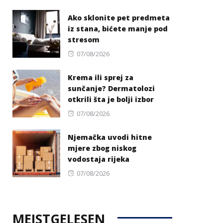
on
Ako sklonite pet predmeta
iz stana, bićete manje pod
stresom
Posted
07/08/2026
on
Krema ili sprej za
sunčanje? Dermatolozi
otkrili šta je bolji izbor
Posted
07/08/2026
on
Njemačka uvodi hitne
mjere zbog niskog
vodostaja rijeka
Posted
07/08/2026
on
MEISTGELESEN