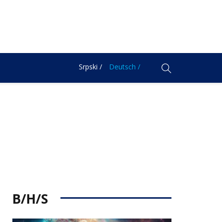
Srpski /
Deutsch /
B/H/S