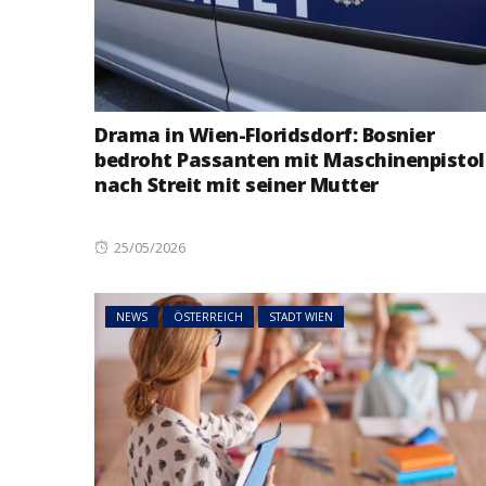
Drama in Wien-Floridsdorf: Bosnier
bedroht Passanten mit Maschinenpistol
nach Streit mit seiner Mutter
Posted
25/05/2026
on
NEWS
ÖSTERREICH
STADT WIEN