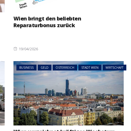
Wien bringt den beliebten
Reparaturbonus zurück
Posted
19/04/2026
on
BUSINESS
GELD
ÖSTERREICH
STADT WIEN
WIRTSCHAFT