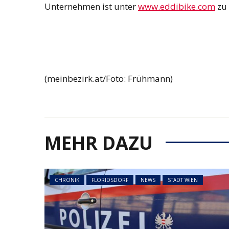
Unternehmen ist unter
www.eddibike.com
zu 
NEWS
ÖSTERREICH
45 Prozent weni
Asylanträge als 
Rückläufiger Tre
sich fort
(meinbezirk.at/Foto: Frühmann)
MEHR DAZU
CHRONIK
FLORIDSDORF
NEWS
STADT WIEN