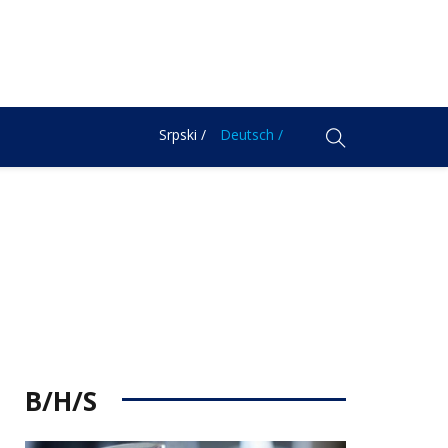
Srpski /
Deutsch /
B/H/S