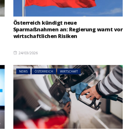
Österreich kündigt neue
Sparmaßnahmen an: Regierung warnt vor
wirtschaftlichen Risiken
Posted
24/03/2026
on
NEWS
ÖSTERREICH
WIRTSCHAFT