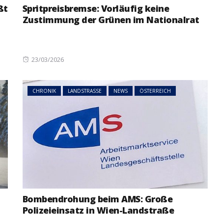
ßt
Spritpreisbremse: Vorläufig keine
Zustimmung der Grünen im Nationalrat
Posted
23/03/2026
on
CHRONIK
LANDSTRASSE
NEWS
ÖSTERREICH
Bombendrohung beim AMS: Große
Polizeieinsatz in Wien-Landstraße