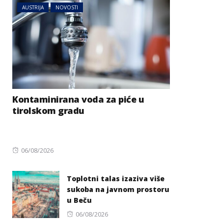
AUSTRIJA
NOVOSTI
Kontaminirana voda za piće u
tirolskom gradu
Posted
06/08/2026
on
Toplotni talas izaziva više
sukoba na javnom prostoru
u Beču
Posted
06/08/2026