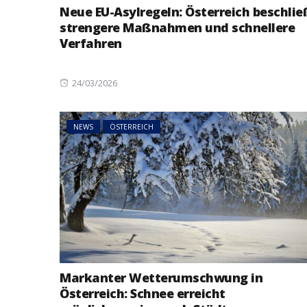
Neue EU-Asylregeln: Österreich beschlie
strengere Maßnahmen und schnellere
Verfahren
Posted
24/03/2026
on
NEWS
ÖSTERREICH
Markanter Wetterumschwung in
Österreich: Schnee erreicht