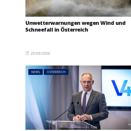
Unwetterwarnungen wegen Wind und
Schneefall in Österreich
Posted
25/03/2026
on
NEWS
ÖSTERREICH