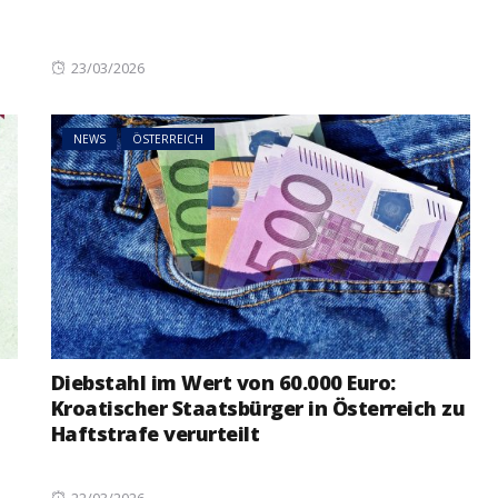
Posted
23/03/2026
on
NEWS
ÖSTERREICH
Diebstahl im Wert von 60.000 Euro:
Kroatischer Staatsbürger in Österreich zu
Haftstrafe verurteilt
Posted