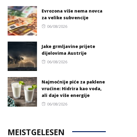
on
Evrozona više nema novca
za velike subvencije
Posted
06/08/2026
on
Jake grmljavine prijete
dijelovima Austrije
Posted
06/08/2026
on
Najmoćnije piće za paklene
vrućine: Hidrira kao voda,
ali daje više energije
Posted
06/08/2026
on
MEISTGELESEN