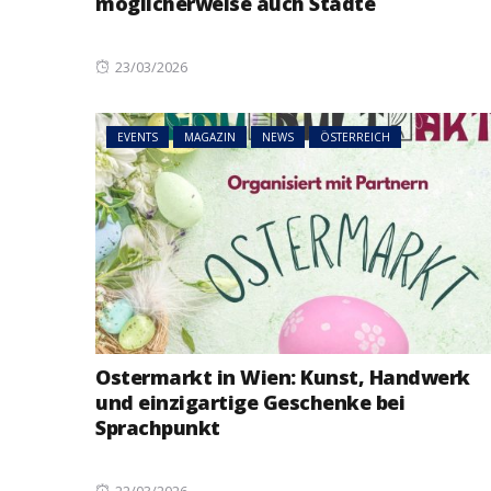
möglicherweise auch Städte
Posted
23/03/2026
on
EVENTS
MAGAZIN
NEWS
ÖSTERREICH
Ostermarkt in Wien: Kunst, Handwerk
und einzigartige Geschenke bei
Sprachpunkt
Posted