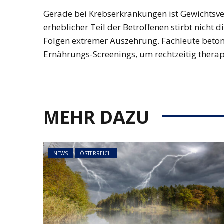
NEWS
ÖSTERREICH
Gerade bei Krebserkrankungen ist Gewichtsver
45 Prozent weni
erheblicher Teil der Betroffenen stirbt nicht
Asylanträge als 
Folgen extremer Auszehrung. Fachleute beton
Rückläufiger Tre
Ernährungs-Screenings, um rechtzeitig therap
sich fort
MEHR DAZU
NEWS
ÖSTERREICH