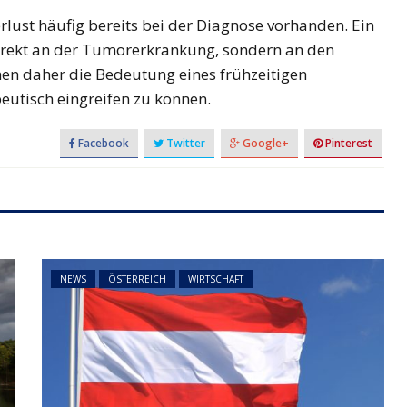
lust häufig bereits bei der Diagnose vorhanden. Ein
NEWS
ÖSTERREICH
ger
 direkt an der Tumorerkrankung, sondern an den
im Vorjahr:
Studierende protestieren
en daher die Bedeutung eines frühzeitigen
nd setzt
österreichweit gegen
eutisch eingreifen zu können.
mögliche Budgetkürzungen
Facebook
Twitter
Google+
Pinterest
NEWS
ÖSTERREICH
WIRTSCHAFT