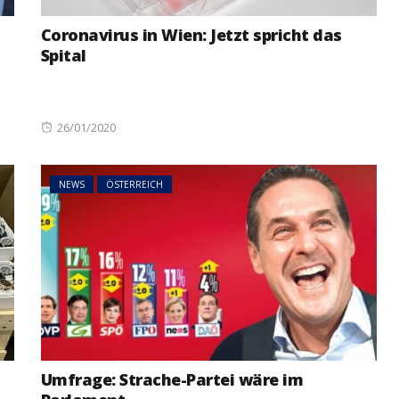
Coronavirus in Wien: Jetzt spricht das
Spital
Posted
26/01/2020
on
NEWS
ÖSTERREICH
Umfrage: Strache-Partei wäre im