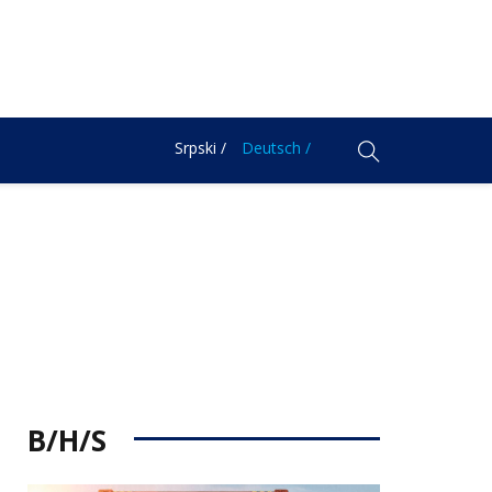
Srpski /
Deutsch /
B/H/S