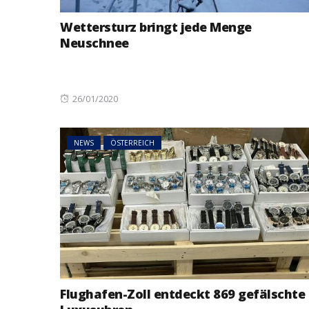
Wettersturz bringt jede Menge
Neuschnee
Posted
26/01/2020
on
NEWS
ÖSTERREICH
Flughafen-Zoll entdeckt 869 gefälschte