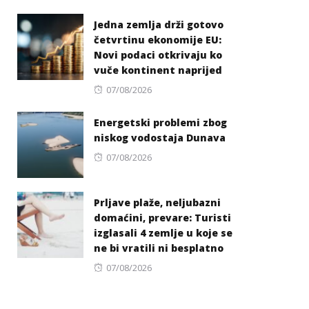
on
Jedna zemlja drži gotovo
četvrtinu ekonomije EU:
Novi podaci otkrivaju ko
vuče kontinent naprijed
Posted
07/08/2026
on
Energetski problemi zbog
niskog vodostaja Dunava
Posted
07/08/2026
on
Prljave plaže, neljubazni
domaćini, prevare: Turisti
izglasali 4 zemlje u koje se
ne bi vratili ni besplatno
Posted
07/08/2026
on