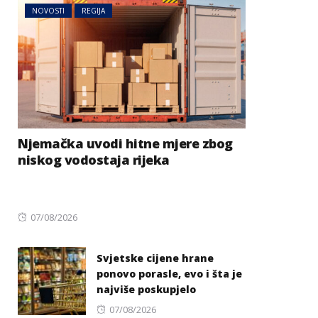
NOVOSTI
REGIJA
Njemačka uvodi hitne mjere zbog
niskog vodostaja rijeka
Posted
07/08/2026
on
Svjetske cijene hrane
ponovo porasle, evo i šta je
najviše poskupjelo
Posted
07/08/2026