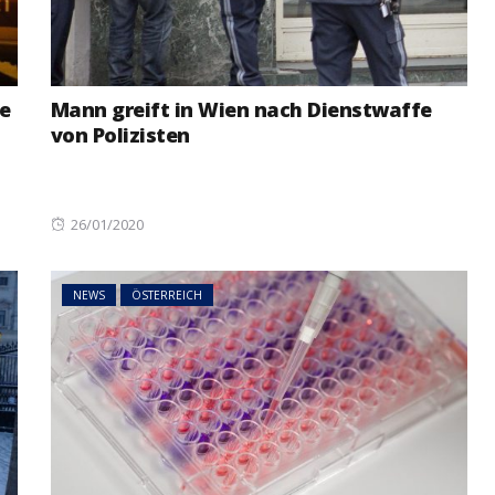
NEWS
ÖSTERREICH
ger
e
Mann greift in Wien nach Dienstwaffe
im Vorjahr:
Studierende protestieren
von Polizisten
nd setzt
österreichweit gegen
mögliche Budgetkürzungen
Posted
26/01/2020
on
NEWS
ÖSTERREICH