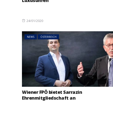
Luxusuhren
Posted
24/01/2020
on
NEWS
ÖSTERREICH
Wiener FPÖ bietet Sarrazin
Ehrenmitgliedschaft an