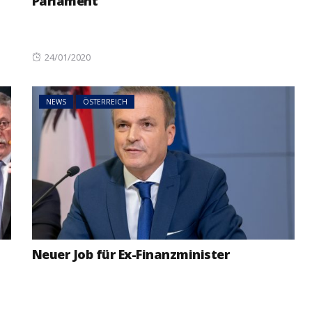
Parlament
Posted
24/01/2020
on
NEWS
ÖSTERREICH
Neuer Job für Ex-Finanzminister