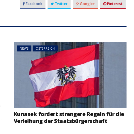
Facebook
Twitter
Google+
Pinterest
NEWS
ÖSTERREICH
t
a-
Kunasek fordert strengere Regeln für die
..
Verleihung der Staatsbürgerschaft