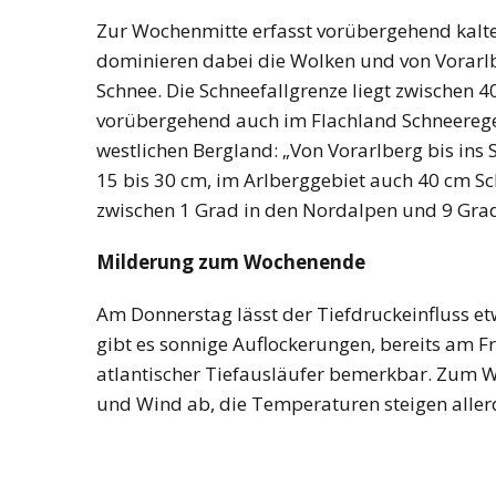
Zur Wochenmitte erfasst vorübergehend kalte 
NEWS
ÖSTERREICH
dominieren dabei die Wolken und von Vorarlbe
45 Prozent weni
Schnee. Die Schneefallgrenze liegt zwischen 
Asylanträge als 
vorübergehend auch im Flachland Schneerege
Rückläufiger Tre
westlichen Bergland: „Von Vorarlberg bis in
sich fort
15 bis 30 cm, im Arlberggebiet auch 40 cm Sch
zwischen 1 Grad in den Nordalpen und 9 Gra
Milderung zum Wochenende
Am Donnerstag lässt der Tiefdruckeinfluss et
gibt es sonnige Auflockerungen, bereits am Fr
atlantischer Tiefausläufer bemerkbar. Zum W
und Wind ab, die Temperaturen steigen allerd