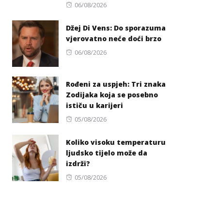
Posted
06/08/2026
on
Džej Di Vens: Do sporazuma
vjerovatno neće doći brzo
Posted
06/08/2026
on
Rođeni za uspjeh: Tri znaka
Zodijaka koja se posebno
ističu u karijeri
Posted
05/08/2026
on
Koliko visoku temperaturu
ljudsko tijelo može da
izdrži?
Posted
05/08/2026
on