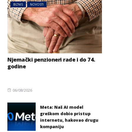
BIZNIS
NOVOSTI
Njemački penzioneri rade i do 74.
godine
Posted
06/08/2026
on
Meta: Naš AI model
greškom dobio pristup
internetu, hakovao drugu
kompaniju