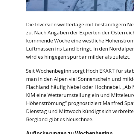
Die Inversionswetterlage mit beständigem N
zu. Nach Angaben der Experten der Österreich
kommende Woche eine westliche Höhenströmu
Luftmassen ins Land bringt. In den Nordalpe
wird es hingegen spürbar milder als zuletzt.
Seit Wochenbeginn sorgt Hoch EKART für st
man in den Alpen viel Sonnenschein und mil
Flachland häufig Nebel oder Hochnebel. „Ab 
KIM eine Wetterumstellung ein und Mitteleuro
Höhenströmung“ prognostiziert Manfred Spat
Dienstag und Mittwoch kündigt sich verbreit
Bergland gibt es Neuschnee.
Auflockerungen zu Wochenbeginn