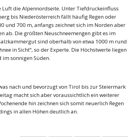
Luft die Alpennordseite. Unter Tiefdruckeinfluss
rg bis Niederösterreich fällt häufig Regen oder
NEWS
ÖSTERREICH
ger
400 und 700 m, anfangs zeichnet sich im Norden aber
im Vorjahr:
Studierende protestieren
n ab. Die größten Neuschneemengen gibt es im
nd setzt
österreichweit gegen
s Salzkammergut sind oberhalb von etwa 1000 m rund
mögliche Budgetkürzungen
nee in Sicht“, so der Experte. Die Höchstwerte liegen
d im sonnigen Süden.
was nach und bevorzugt von Tirol bis zur Steiermark
eitag macht sich aber voraussichtlich ein weiterer
ochenende hin zeichnen sich somit neuerlich Regen
ings in allen Höhen deutlich an.