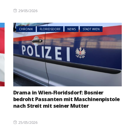
Posted
29/05/2026
on
CHRONIK
FLORIDSDORF
NEWS
STADT WIEN
Drama in Wien-Floridsdorf: Bosnier
bedroht Passanten mit Maschinenpistole
nach Streit mit seiner Mutter
Posted
25/05/2026
on