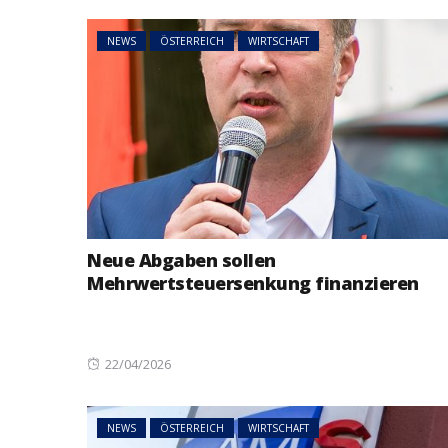
NEWS
ÖSTERREICH
WIRTSCHAFT
Neue Abgaben sollen
Mehrwertsteuersenkung finanzieren
Posted
22/04/2026
on
NEWS
ÖSTERREICH
WIRTSCHAFT