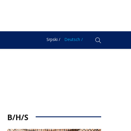
Srpski /
Deutsch /
B/H/S