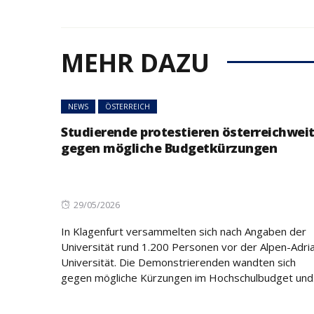
MEHR DAZU
NEWS
ÖSTERREICH
Studierende protestieren österreichwei
gegen mögliche Budgetkürzungen
Posted
29/05/2026
on
In Klagenfurt versammelten sich nach Angaben der
Universität rund 1.200 Personen vor der Alpen-Adri
Universität. Die Demonstrierenden wandten sich
gegen mögliche Kürzungen im Hochschulbudget und.