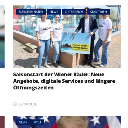
BÜRGERMEISTER
NEWS
ÖSTERREICH
STADT WIEN
Saisonstart der Wiener Bäder: Neue
Angebote, digitale Services und längere
Öffnungszeiten
Posted
22/04/2026
on
NEWS
WELT