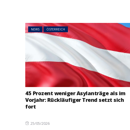
NEWS
ÖSTERREICH
45 Prozent weniger Asylanträge als im
Vorjahr: Rückläufiger Trend setzt sich
fort
Posted
25/05/2026
on