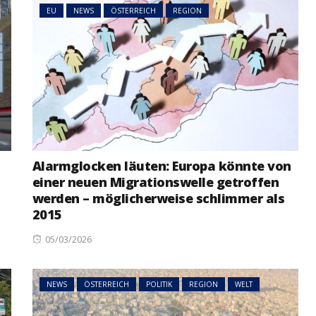
EU
NEWS
ÖSTERREICH
REGION
Alarmglocken läuten: Europa könnte von
einer neuen Migrationswelle getroffen
werden – möglicherweise schlimmer als
2015
Posted
05/03/2026
on
NEWS
ÖSTERREICH
POLITIK
REGION
WELT