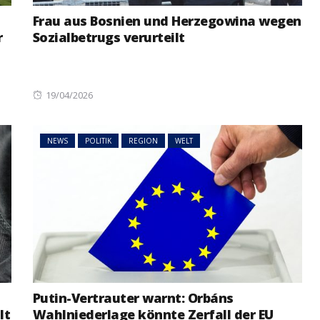
Frau aus Bosnien und Herzegowina wegen
r
Sozialbetrugs verurteilt
NEWS
ÖSTERREICH
ger
im Vorjahr:
Studierende protestieren
nd setzt
österreichweit gegen
mögliche Budgetkürzungen
Posted
19/04/2026
on
NEWS
POLITIK
REGION
WELT
Putin-Vertrauter warnt: Orbáns
lt
Wahlniederlage könnte Zerfall der EU