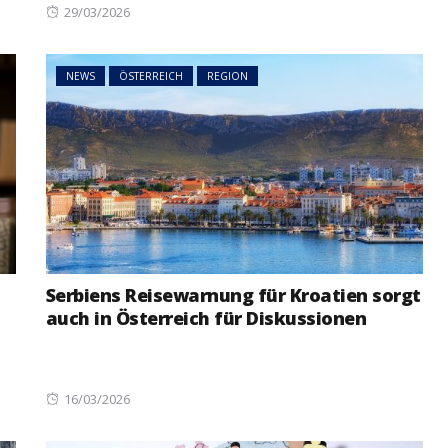
Posted
29/03/2026
on
NEWS
ÖSTERREICH
REGION
Serbiens Reisewarnung für Kroatien sorgt
auch in Österreich für Diskussionen
Posted
16/03/2026
on