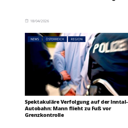
Posted
18/04/2026
on
NEWS
ÖSTERREICH
REGION
Spektakuläre Verfolgung auf der Inntal-
Autobahn: Mann flieht zu Fuß vor
Grenzkontrolle