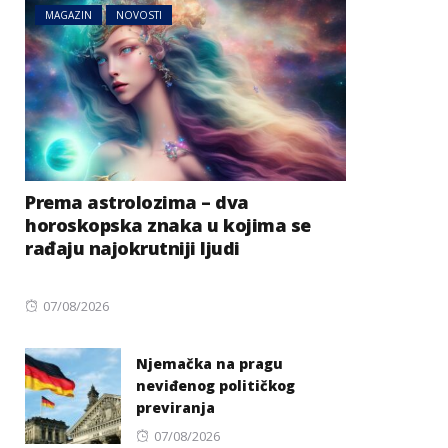
MAGAZIN
NOVOSTI
Prema astrolozima – dva
horoskopska znaka u kojima se
rađaju najokrutniji ljudi
Posted
07/08/2026
on
Njemačka na pragu
neviđenog političkog
previranja
Posted
07/08/2026