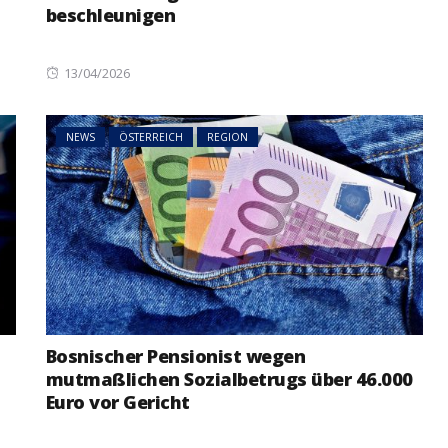
beschleunigen
Posted
13/04/2026
on
NEWS
ÖSTERREICH
REGION
Bosnischer Pensionist wegen
mutmaßlichen Sozialbetrugs über 46.000
Euro vor Gericht