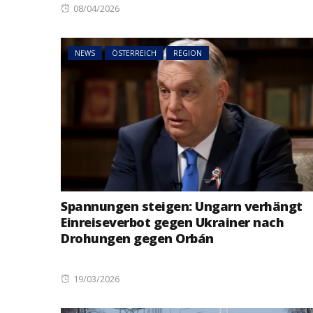
Posted
08/04/2026
on
NEWS
ÖSTERREICH
REGION
Spannungen steigen: Ungarn verhängt
Einreiseverbot gegen Ukrainer nach
Drohungen gegen Orbán
Posted
19/03/2026
on