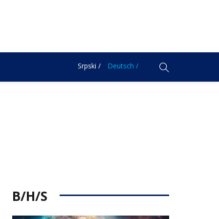
Srpski /
Deutsch /
B/H/S