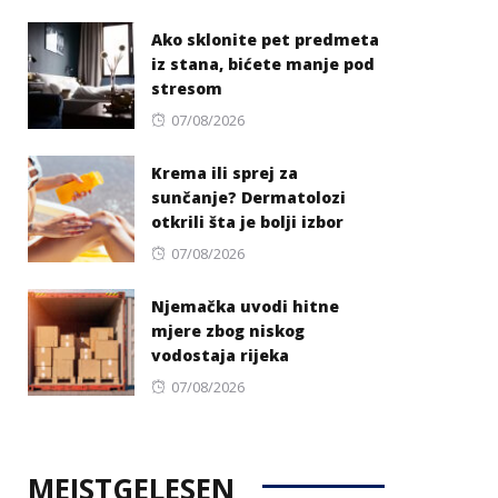
on
Ako sklonite pet predmeta
iz stana, bićete manje pod
stresom
Posted
07/08/2026
on
Krema ili sprej za
sunčanje? Dermatolozi
otkrili šta je bolji izbor
Posted
07/08/2026
on
Njemačka uvodi hitne
mjere zbog niskog
vodostaja rijeka
Posted
07/08/2026
on
MEISTGELESEN