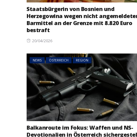
Staatsbürgerin von Bosnien und
NEWS
ÖSTERREICH
Herzegowina wegen nicht angemeldete
45 Prozent weni
Barmittel an der Grenze mit 8.820 Euro
Asylanträge als 
bestraft
Rückläufiger Tre
sich fort
Posted
20/04/2026
on
NEWS
ÖSTERREICH
REGION
Balkanroute im Fokus: Waffen und NS-
Devotionalien in Österreich sichergestel