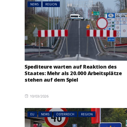
NEWS
REGION
Spediteure warten auf Reaktion des
Staates: Mehr als 20.000 Arbeitsplätze
stehen auf dem Spiel
Posted
10/03/2026
on
EU
NEWS
ÖSTERREICH
REGION