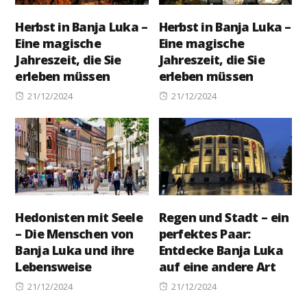
Herbst in Banja Luka –
Herbst in Banja Luka –
Eine magische
Eine magische
Jahreszeit, die Sie
Jahreszeit, die Sie
erleben müssen
erleben müssen
Posted
Posted
21/12/2024
21/12/2024
on
on
Hedonisten mit Seele
Regen und Stadt – ein
– Die Menschen von
perfektes Paar:
Banja Luka und ihre
Entdecke Banja Luka
Lebensweise
auf eine andere Art
Posted
Posted
21/12/2024
21/12/2024
on
on