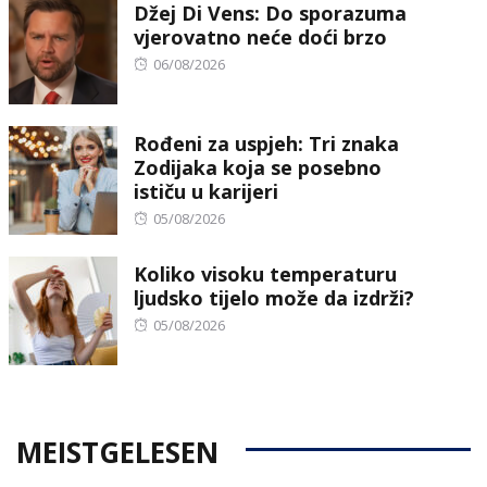
Džej Di Vens: Do sporazuma
vjerovatno neće doći brzo
Posted
06/08/2026
on
Rođeni za uspjeh: Tri znaka
Zodijaka koja se posebno
ističu u karijeri
Posted
05/08/2026
on
Koliko visoku temperaturu
ljudsko tijelo može da izdrži?
Posted
05/08/2026
on
MEISTGELESEN