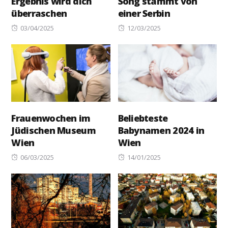
Ergebnis wird dich
Song stammt von
überraschen
einer Serbin
Posted
Posted
03/04/2025
12/03/2025
on
on
Frauenwochen im
Beliebteste
Jüdischen Museum
Babynamen 2024 in
Wien
Wien
Posted
Posted
06/03/2025
14/01/2025
on
on