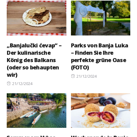
„Banjalučki ćevap“ –
Parks von Banja Luka
Der kulinarische
– Finden Sie Ihre
König des Balkans
perfekte grüne Oase
(oder so behaupten
(FOTO)
wir)
Posted
21/12/2024
Posted
on
21/12/2024
on