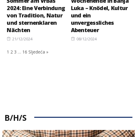
Sommer am Vrbas
Wochenende in Banja
2024: Eine Verbindung
Luka – Knödel, Kultur
von Tradition, Natur
und ein
und sternenklaren
unvergessliches
Nächten
Abenteuer
Posted
Posted
21/12/2024
08/12/2024
on
on
1
2
3
…
16
Sljedeća »
B/H/S