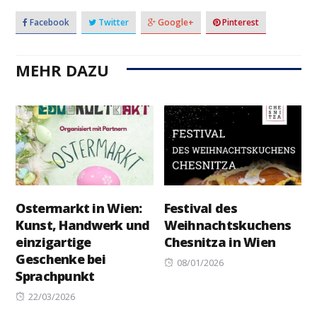
Facebook
Twitter
Google+
Pinterest
MEHR DAZU
Ostermarkt in Wien:
Festival des
Kunst, Handwerk und
Weihnachtskuchens
einzigartige
Chesnitza in Wien
Geschenke bei
Posted
08/01/2026
Sprachpunkt
on
Posted
22/03/2026
on