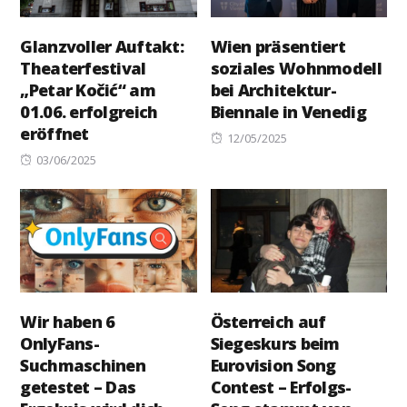
Glanzvoller Auftakt:
Wien präsentiert
Theaterfestival
soziales Wohnmodell
„Petar Kočić“ am
bei Architektur-
01.06. erfolgreich
Biennale in Venedig
eröffnet
Posted
12/05/2025
Posted
on
03/06/2025
on
Wir haben 6
Österreich auf
OnlyFans-
Siegeskurs beim
Suchmaschinen
Eurovision Song
getestet – Das
Contest – Erfolgs-