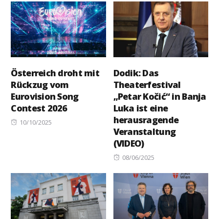
Österreich droht mit
Dodik: Das
Rückzug vom
Theaterfestival
Eurovision Song
„Petar Kočić“ in Banja
Contest 2026
Luka ist eine
herausragende
Posted
10/10/2025
Veranstaltung
on
(VIDEO)
Posted
08/06/2025
on