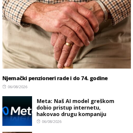
Njemački penzioneri rade i do 74. godine
Posted
06/08/2026
on
Meta: Naš AI model greškom
dobio pristup internetu,
hakovao drugu kompaniju
Posted
06/08/2026
on