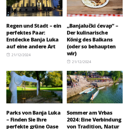
Regen und Stadt – ein
„Banjalučki ćevap“ –
perfektes Paar:
Der kulinarische
Entdecke Banja Luka
König des Balkans
auf eine andere Art
(oder so behaupten
wir)
Posted
21/12/2024
on
Posted
21/12/2024
on
Parks von Banja Luka
Sommer am Vrbas
– Finden Sie Ihre
2024: Eine Verbindung
perfekte grüne Oase
von Tradition, Natur