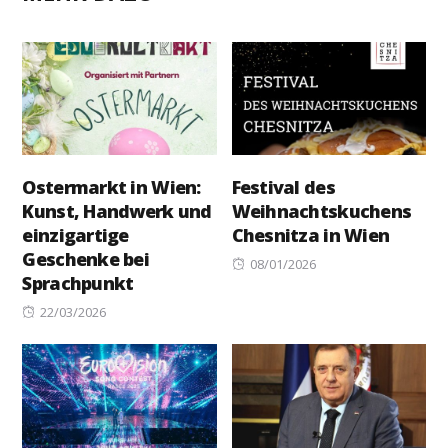
Ostermarkt in Wien:
Festival des
Kunst, Handwerk und
Weihnachtskuchens
einzigartige
Chesnitza in Wien
Geschenke bei
Posted
08/01/2026
Sprachpunkt
on
Posted
22/03/2026
on