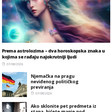
Prema astrolozima – dva horoskopska znaka u
kojima se rađaju najokrutniji ljudi
Posted
07/08/2026
on
Njemačka na pragu
neviđenog političkog
previranja
Posted
07/08/2026
on
Ako sklonite pet predmeta iz
stana, bićete manje pod