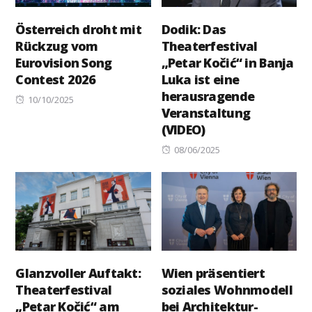
Österreich droht mit
Dodik: Das
Rückzug vom
Theaterfestival
Eurovision Song
„Petar Kočić“ in Banja
Contest 2026
Luka ist eine
herausragende
Posted
10/10/2025
Veranstaltung
on
(VIDEO)
Posted
08/06/2025
on
Glanzvoller Auftakt:
Wien präsentiert
Theaterfestival
soziales Wohnmodell
„Petar Kočić“ am
bei Architektur-