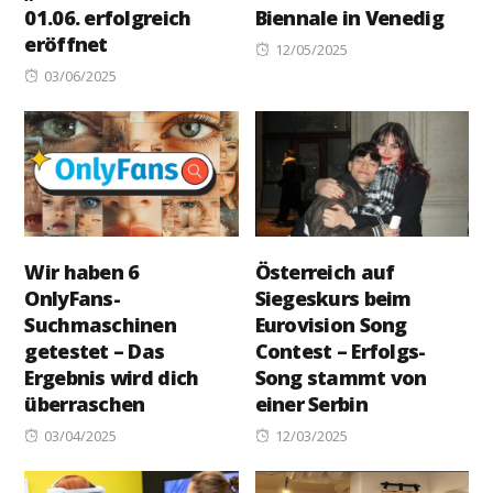
01.06. erfolgreich
Biennale in Venedig
eröffnet
Posted
12/05/2025
Posted
on
03/06/2025
on
Wir haben 6
Österreich auf
OnlyFans-
Siegeskurs beim
Suchmaschinen
Eurovision Song
getestet – Das
Contest – Erfolgs-
Ergebnis wird dich
Song stammt von
überraschen
einer Serbin
Posted
Posted
03/04/2025
12/03/2025
on
on