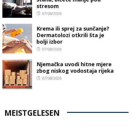
stresom
Posted
07/08/2026
on
Krema ili sprej za sunčanje?
Dermatolozi otkrili šta je
bolji izbor
Posted
07/08/2026
on
Njemačka uvodi hitne mjere
zbog niskog vodostaja rijeka
Posted
07/08/2026
on
MEISTGELESEN