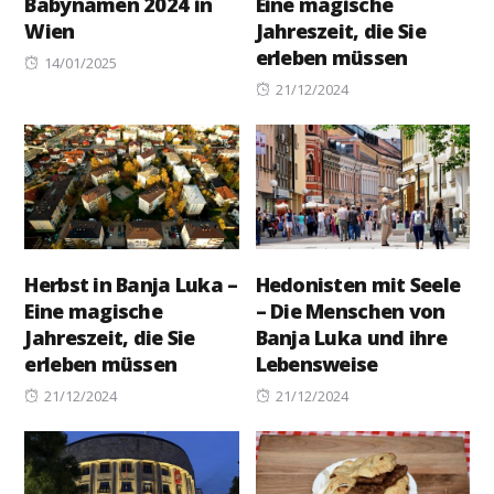
Babynamen 2024 in
Eine magische
Wien
Jahreszeit, die Sie
erleben müssen
Posted
14/01/2025
on
Posted
21/12/2024
on
Herbst in Banja Luka –
Hedonisten mit Seele
Eine magische
– Die Menschen von
Jahreszeit, die Sie
Banja Luka und ihre
erleben müssen
Lebensweise
Posted
Posted
21/12/2024
21/12/2024
on
on