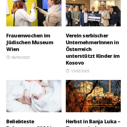
Frauenwochen im
Verein serbischer
Jüdischen Museum
UnternehmerInnen in
Wien
Österreich
unterstützt Kinder im
Posted
06/03/2025
Kosovo
on
Posted
13/02/2025
on
Beliebteste
Herbst in Banja Luka –