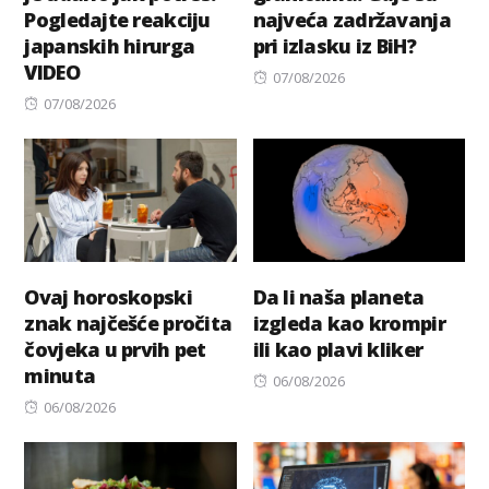
Pogledajte reakciju
najveća zadržavanja
japanskih hirurga
pri izlasku iz BiH?
VIDEO
Posted
07/08/2026
Posted
on
07/08/2026
on
Ovaj horoskopski
Da li naša planeta
znak najčešće pročita
izgleda kao krompir
čovjeka u prvih pet
ili kao plavi kliker
minuta
Posted
06/08/2026
Posted
on
06/08/2026
on