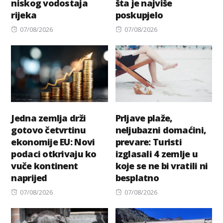
niskog vodostaja
šta je najviše
rijeka
poskupjelo
Posted
Posted
07/08/2026
07/08/2026
on
on
Jedna zemlja drži
Prljave plaže,
gotovo četvrtinu
neljubazni domaćini,
ekonomije EU: Novi
prevare: Turisti
podaci otkrivaju ko
izglasali 4 zemlje u
vuče kontinent
koje se ne bi vratili ni
naprijed
besplatno
Posted
Posted
07/08/2026
07/08/2026
on
on