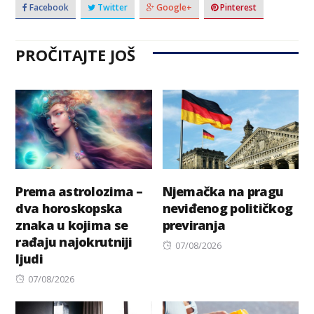
Facebook
Twitter
Google+
Pinterest
PROČITAJTE JOŠ
Prema astrolozima –
Njemačka na pragu
dva horoskopska
neviđenog političkog
znaka u kojima se
previranja
rađaju najokrutniji
Posted
07/08/2026
ljudi
on
Posted
07/08/2026
on