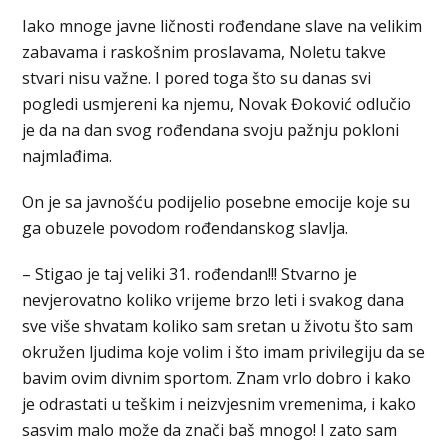
Iako mnoge javne ličnosti rođendane slave na velikim
zabavama i raskošnim proslavama, Noletu takve
stvari nisu važne. I pored toga što su danas svi
pogledi usmjereni ka njemu, Novak Đoković odlučio
je da na dan svog rođendana svoju pažnju pokloni
najmlađima.
On je sa javnošću podijelio posebne emocije koje su
ga obuzele povodom rođendanskog slavlja.
– Stigao je taj veliki 31. rođendan!!! Stvarno je
nevjerovatno koliko vrijeme brzo leti i svakog dana
sve više shvatam koliko sam sretan u životu što sam
okružen ljudima koje volim i što imam privilegiju da se
bavim ovim divnim sportom. Znam vrlo dobro i kako
je odrastati u teškim i neizvjesnim vremenima, i kako
sasvim malo može da znači baš mnogo! I zato sam