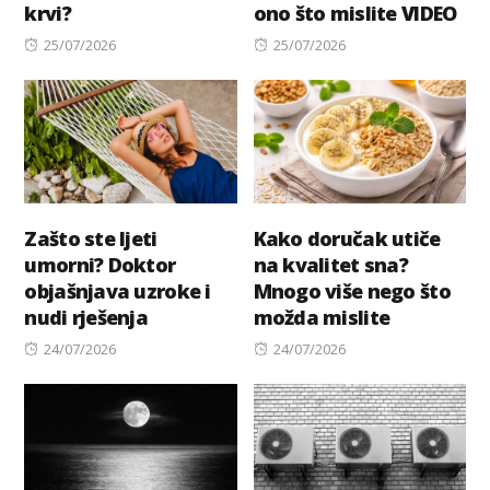
krvi?
ono što mislite VIDEO
Posted
Posted
25/07/2026
25/07/2026
on
on
Zašto ste ljeti
Kako doručak utiče
umorni? Doktor
na kvalitet sna?
objašnjava uzroke i
Mnogo više nego što
nudi rješenja
možda mislite
Posted
Posted
24/07/2026
24/07/2026
on
on