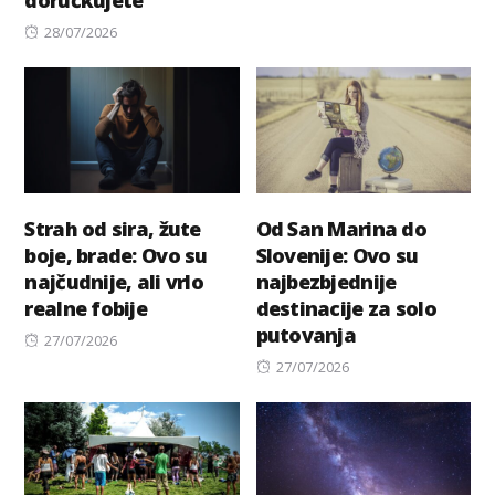
doručkujete
on
Posted
28/07/2026
on
Strah od sira, žute
Od San Marina do
boje, brade: Ovo su
Slovenije: Ovo su
najčudnije, ali vrlo
najbezbjednije
realne fobije
destinacije za solo
putovanja
Posted
27/07/2026
on
Posted
27/07/2026
on