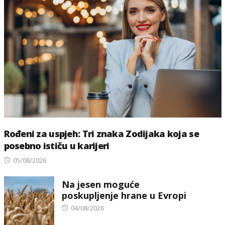
Rođeni za uspjeh: Tri znaka Zodijaka koja se
posebno ističu u karijeri
Posted
05/08/2026
on
Na jesen moguće
poskupljenje hrane u Evropi
Posted
04/08/2026
on