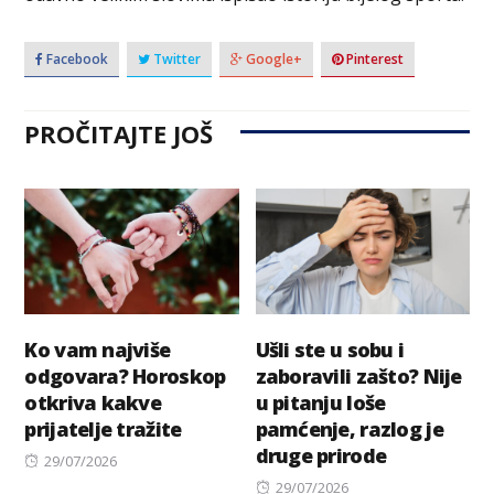
Facebook
Twitter
Google+
Pinterest
PROČITAJTE JOŠ
Ko vam najviše
Ušli ste u sobu i
odgovara? Horoskop
zaboravili zašto? Nije
otkriva kakve
u pitanju loše
prijatelje tražite
pamćenje, razlog je
druge prirode
Posted
29/07/2026
on
Posted
29/07/2026