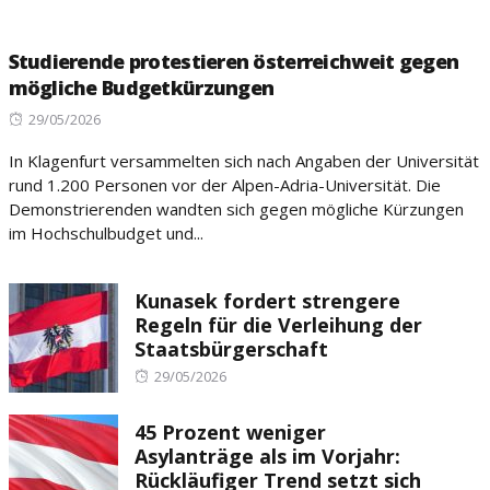
Studierende protestieren österreichweit gegen
mögliche Budgetkürzungen
Posted
29/05/2026
on
In Klagenfurt versammelten sich nach Angaben der Universität
rund 1.200 Personen vor der Alpen-Adria-Universität. Die
Demonstrierenden wandten sich gegen mögliche Kürzungen
im Hochschulbudget und...
Kunasek fordert strengere
Regeln für die Verleihung der
Staatsbürgerschaft
Posted
29/05/2026
on
45 Prozent weniger
Asylanträge als im Vorjahr:
Rückläufiger Trend setzt sich