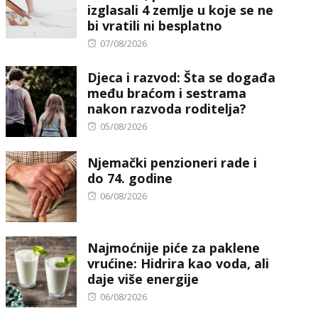
izglasali 4 zemlje u koje se ne
bi vratili ni besplatno
Posted
07/08/2026
on
Djeca i razvod: Šta se događa
među braćom i sestrama
nakon razvoda roditelja?
Posted
05/08/2026
on
Njemački penzioneri rade i
do 74. godine
Posted
06/08/2026
on
Najmoćnije piće za paklene
vrućine: Hidrira kao voda, ali
daje više energije
Posted
06/08/2026
on