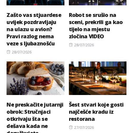
Zašto vas stjuardese
Robot se srušio na
uvijek pozdravljaju
sceni, prekrili ga kao
na ulazu u avion?
tijelo na mjestu
Pravi razlog nema
zločina VIDEO
veze s ljubaznošću
Posted
28/07/2026
Posted
on
28/07/2026
on
Ne preskačite jutarnji
Šest stvari koje gosti
obrok: Stručnjaci
najčešće kradu iz
otkrivaju šta se
restorana
dešava kada ne
Posted
27/07/2026