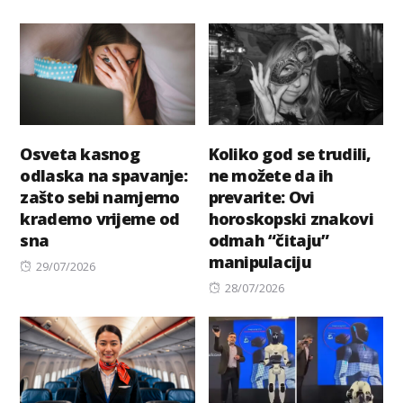
on
Osveta kasnog
Koliko god se trudili,
odlaska na spavanje:
ne možete da ih
zašto sebi namjerno
prevarite: Ovi
krademo vrijeme od
horoskopski znakovi
sna
odmah “čitaju”
manipulaciju
Posted
29/07/2026
on
Posted
28/07/2026
on