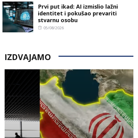
Prvi put ikad: AI izmislio lažni
identitet i pokušao prevariti
stvarnu osobu
Posted
05/08/2026
on
IZDVAJAMO