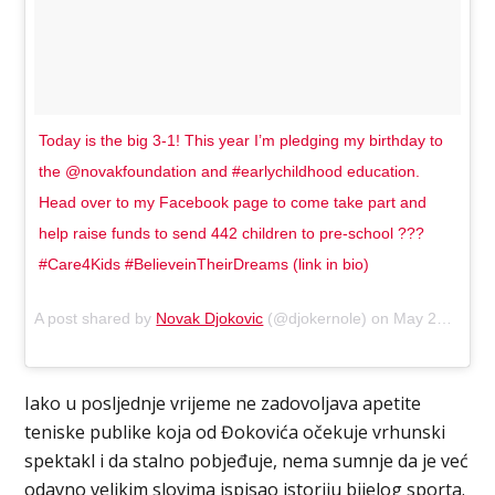
Today is the big 3-1! This year I’m pledging my birthday to
the @novakfoundation and #earlychildhood education.
Head over to my Facebook page to come take part and
help raise funds to send 442 children to pre-school ???
#Care4Kids #BelieveinTheirDreams (link in bio)
A post shared by
Novak Djokovic
(@djokernole) on
May 22, 2018 at 1:51am PDT
Iako u posljednje vrijeme ne zadovoljava apetite
teniske publike koja od Đokovića očekuje vrhunski
spektakl i da stalno pobjeđuje, nema sumnje da je već
odavno velikim slovima ispisao istoriju bijelog sporta.