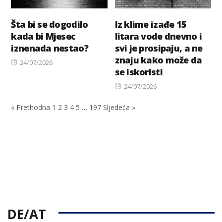
Šta bi se dogodilo
Iz klime izađe 15
kada bi Mjesec
litara vode dnevno i
iznenada nestao?
svi je prosipaju, a ne
znaju kako može da
Posted
24/07/2026
se iskoristi
on
Posted
24/07/2026
on
« Prethodna
1
2
3
4
5
…
197
Sljedeća »
DE/AT