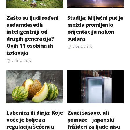
Zašto su ljudi rođeni
Studija: Mijlečni put je
sedamdesetih
možda promijenio
inteligentniji od
orijentaciju nakon
drugih generacija?
sudara
Ovih 11 osobina ih
Posted
26/07/2026
izdavaja
on
Posted
27/07/2026
on
Lubenica ili dinja: Koje
Zvuči šašavo, ali
voće je bolje za
pomaže – japanski
regulaciju šećera u
frižideri za ljude nisu