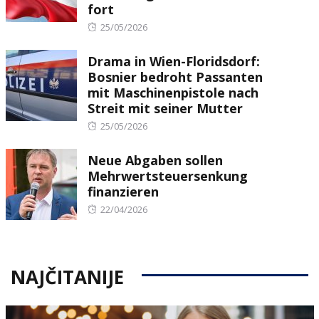
fort
Posted
25/05/2026
on
Drama in Wien-Floridsdorf:
Bosnier bedroht Passanten
mit Maschinenpistole nach
Streit mit seiner Mutter
Posted
25/05/2026
on
Neue Abgaben sollen
Mehrwertsteuersenkung
finanzieren
Posted
22/04/2026
on
NAJČITANIJE