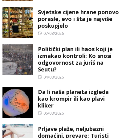
Svjetske cijene hrane ponovo
porasle, evo i šta je najviše
poskupjelo
Posted
07/08/2026
on
Politički plan ili haos koji je
izmakao kontroli: Ko snosi
odgovornost za juriš na
Seutu?
Posted
04/08/2026
on
Da li naša planeta izgleda
kao krompir ili kao plavi
kliker
Posted
06/08/2026
on
Prljave plaže, neljubazni
domaćini, prevare: Turisti