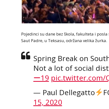
Pojedinci su dane bez škola, fakulteta i posla 
Saut Padre, u Teksasu, održana velika žurka.
Spring Break on South 
Not a lot of social di
ー19
pic.twitter.co
— Paul Dellegatto
F
15, 2020