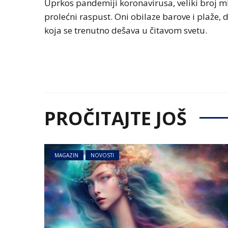
Uprkos pandemiji koronavirusa, veliki broj ml
prolećni raspust. Oni obilaze barove i plaže, 
koja se trenutno dešava u čitavom svetu.
PROČITAJTE JOŠ
MAGAZIN
NOVOSTI