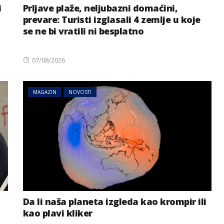
i
Prljave plaže, neljubazni domaćini,
prevare: Turisti izglasali 4 zemlje u koje
se ne bi vratili ni besplatno
Posted
07/08/2026
on
MAGAZIN
NOVOSTI
NOVOSTI
REGIJA
riji: Tresli
Haos na A3 u Njemačkoj:
li predmeti
Zatvaraju se trake i izlazi
ka Balkanu
Da li naša planeta izgleda kao krompir ili
kao plavi kliker