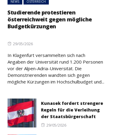
NEWS
ÖSTERREICH
Studierende protestieren
österreichweit gegen mögliche
Budgetkürzungen
Posted
29/05/2026
on
In Klagenfurt versammelten sich nach
Angaben der Universität rund 1.200 Personen
vor der Alpen-Adria-Universität. Die
Demonstrierenden wandten sich gegen
mögliche Kürzungen im Hochschulbudget und...
Kunasek fordert strengere
Regeln für die Verleihung
der Staatsbürgerschaft
Posted
29/05/2026
on