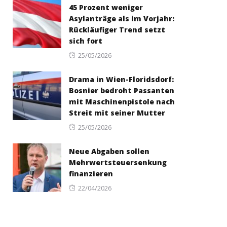
45 Prozent weniger
Asylanträge als im Vorjahr:
Rückläufiger Trend setzt
sich fort
Posted
25/05/2026
on
Drama in Wien-Floridsdorf:
Bosnier bedroht Passanten
mit Maschinenpistole nach
Streit mit seiner Mutter
Posted
25/05/2026
on
Neue Abgaben sollen
Mehrwertsteuersenkung
finanzieren
Posted
22/04/2026
on