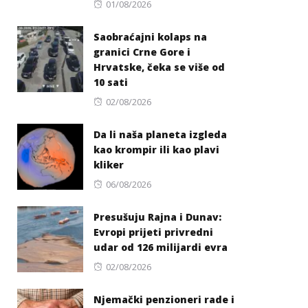
Posted
01/08/2026
on
Saobraćajni kolaps na
granici Crne Gore i
Hrvatske, čeka se više od
10 sati
Posted
02/08/2026
on
Da li naša planeta izgleda
kao krompir ili kao plavi
kliker
Posted
06/08/2026
on
Presušuju Rajna i Dunav:
Evropi prijeti privredni
udar od 126 milijardi evra
Posted
02/08/2026
on
Njemački penzioneri rade i