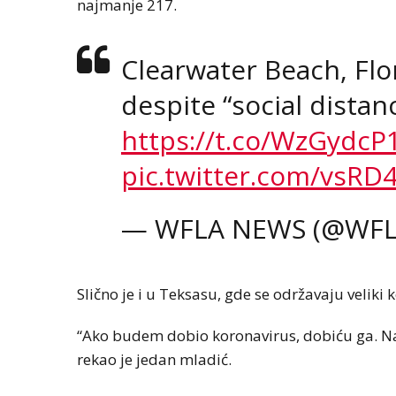
najmanje 217.
Clearwater Beach, Flo
despite “social dista
https://t.co/WzGydcP
pic.twitter.com/vsRD
— WFLA NEWS (@WF
Slično je i u Teksasu, gde se održavaju veliki k
“Ako budem dobio koronavirus, dobiću ga. Na 
rekao je jedan mladić.