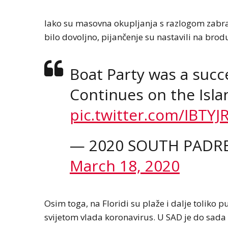
Iako su masovna okupljanja s razlogom zabran
bilo dovoljno, pijančenje su nastavili na brod
Boat Party was a succ
Continues on the Isla
pic.twitter.com/IBTYJ
— 2020 SOUTH PADRE
March 18, 2020
Osim toga, na Floridi su plaže i dalje toliko pu
svijetom vlada koronavirus. U SAD je do sada 