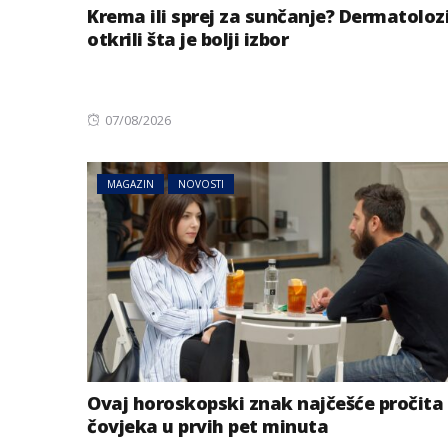
Krema ili sprej za sunčanje? Dermatoloz
otkrili šta je bolji izbor
Posted
07/08/2026
on
MAGAZIN
NOVOSTI
AUSTRIJA
NOVOSTI
Zemljotres u Aust
se kreveti i pada
u Tirolu
Ovaj horoskopski znak najčešće pročita
čovjeka u prvih pet minuta