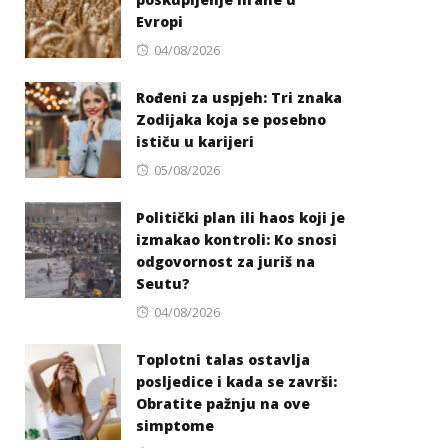
Evropi
Posted
04/08/2026
on
Rođeni za uspjeh: Tri znaka
Zodijaka koja se posebno
ističu u karijeri
Posted
05/08/2026
on
Politički plan ili haos koji je
izmakao kontroli: Ko snosi
odgovornost za juriš na
Seutu?
Posted
04/08/2026
on
Toplotni talas ostavlja
posljedice i kada se završi:
Obratite pažnju na ove
simptome