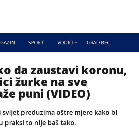
GAZIN
SPORT
VODIČI
GRAD BEČ
ko da zaustavi koronu,
ici žurke na sve
laže puni (VIDEO)
 svijet preduzima oštre mjere kako bi
 praksi to nije baš tako.