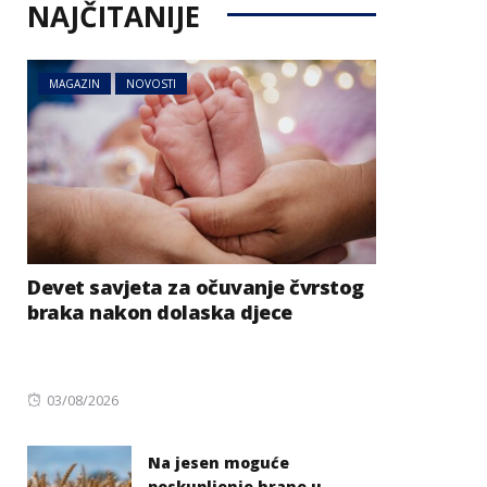
NAJČITANIJE
MAGAZIN
NOVOSTI
Devet savjeta za očuvanje čvrstog
braka nakon dolaska djece
Posted
03/08/2026
on
Na jesen moguće
poskupljenje hrane u