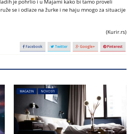
adih je pohrlio i u Majami kako bi tamo proveli
druže se i odlaze na žurke i ne haju mnogo za situacije
(Kurir.rs)
Facebook
Twitter
Google+
Pinterest
MAGAZIN
NOVOSTI