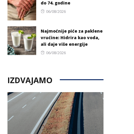
do 74. godine
Posted
06/08/2026
on
Najmoćnije piće za paklene
vrućine: Hidrira kao voda,
ali daje više energije
Posted
06/08/2026
on
IZDVAJAMO