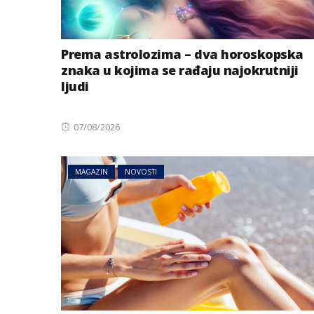
Prema astrolozima – dva horoskopska
znaka u kojima se rađaju najokrutniji
ljudi
Posted
07/08/2026
on
MAGAZIN
NOVOSTI