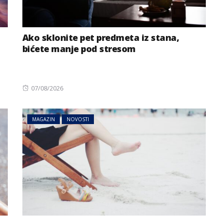
Ako sklonite pet predmeta iz stana,
bićete manje pod stresom
Posted
07/08/2026
on
MAGAZIN
NOVOSTI