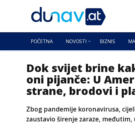
POČETNA
NOVOSTI
BIZNIS
MA
Dok svijet brine ka
oni pijanče: U Amer
strane, brodovi i p
Zbog pandemije koronavirusa, cijeli
zaustavio širenje zaraze, međutim, u