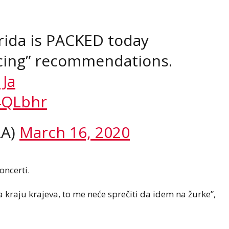
rida is PACKED today
ncing” recommendations.
1Ja
4QLbhr
LA)
March 16, 2020
oncerti.
kraju krajeva, to me neće sprečiti da idem na žurke”,