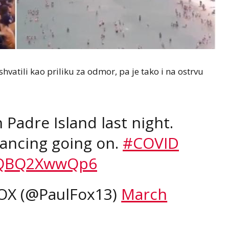
shvatili kao priliku za odmor, pa je tako i na ostrvu
Padre Island last night.
stancing going on.
#COVID
m/QBQ2XwwQp6
OX (@PaulFox13)
March