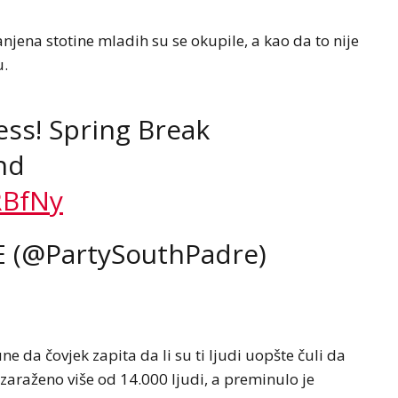
jena stotine mladih su se okupile, a kao da to nije
u.
ess! Spring Break
nd
RBfNy
 (@PartySouthPadre)
ne da čovjek zapita da li su ti ljudi uopšte čuli da
zaraženo više od 14.000 ljudi, a preminulo je