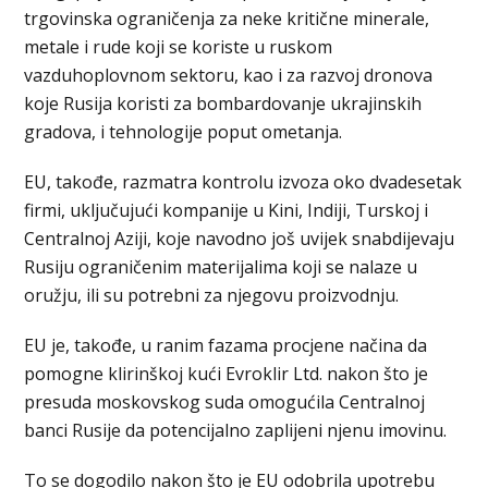
trgovinska ograničenja za neke kritične minerale,
metale i rude koji se koriste u ruskom
vazduhoplovnom sektoru, kao i za razvoj dronova
koje Rusija koristi za bombardovanje ukrajinskih
gradova, i tehnologije poput ometanja.
EU, takođe, razmatra kontrolu izvoza oko dvadesetak
firmi, uključujući kompanije u Kini, Indiji, Turskoj i
Centralnoj Aziji, koje navodno još uviјek snabdiјevaju
Rusiju ograničenim materijalima koji se nalaze u
oružju, ili su potrebni za njegovu proizvodnju.
EU je, takođe, u ranim fazama procјene načina da
pomogne klirinškoj kući Evroklir Ltd. nakon što je
presuda moskovskog suda omogućila Centralnoj
banci Rusije da potencijalno zapliјeni njenu imovinu.
To se dogodilo nakon što je EU odobrila upotrebu