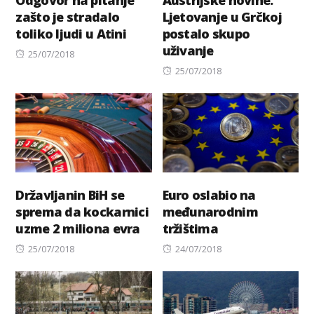
zašto je stradalo
Ljetovanje u Grčkoj
toliko ljudi u Atini
postalo skupo
uživanje
Posted
25/07/2018
on
Posted
25/07/2018
on
Državljanin BiH se
Euro oslabio na
sprema da kockarnici
međunarodnim
uzme 2 miliona evra
tržištima
Posted
Posted
25/07/2018
24/07/2018
on
on