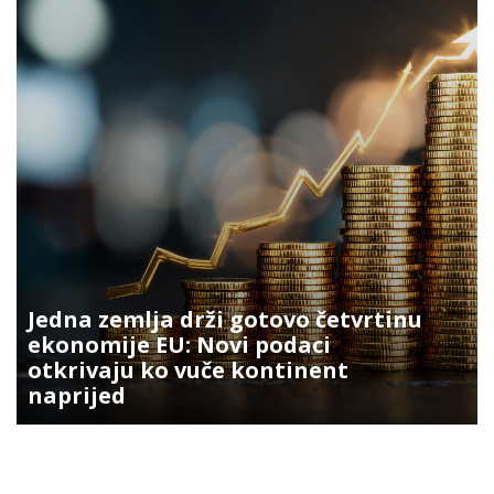
Jedna zemlja drži gotovo četvrtinu
ekonomije EU: Novi podaci
otkrivaju ko vuče kontinent
naprijed