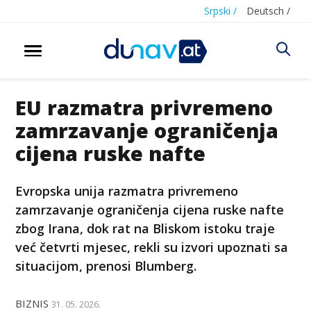
Srpski /
Deutsch /
EU razmatra privremeno
zamrzavanje ograničenja
ciјena ruske nafte
Evropska unija razmatra privremeno
zamrzavanje ograničenja ciјena ruske nafte
zbog Irana, dok rat na Bliskom istoku traje
već četvrti mјesec, rekli su izvori upoznati sa
situacijom, prenosi Blumberg.
BIZNIS
31. 05. 2026.