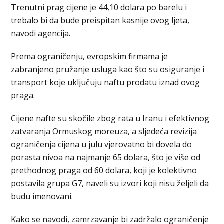
Trenutni prag ciјene je 44,10 dolara po barelu i
trebalo bi da bude preispitan kasnije ovog lјeta,
navodi agencija.
Prema ograničenju, evropskim firmama je
zabranjeno pružanje usluga kao što su osiguranje i
transport koje uključuju naftu prodatu iznad ovog
praga.
Ciјene nafte su skočile zbog rata u Iranu i efektivnog
zatvaranja Ormuskog moreuza, a slјedeća revizija
ograničenja ciјena u julu vјerovatno bi dovela do
porasta nivoa na najmanje 65 dolara, što je više od
prethodnog praga od 60 dolara, koji je kolektivno
postavila grupa G7, naveli su izvori koji nisu želјeli da
budu imenovani.
Kako se navodi, zamrzavanje bi zadržalo ograničenje