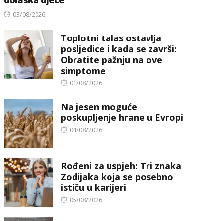
Posted
03/08/2026
on
Toplotni talas ostavlja
posljedice i kada se završi:
Obratite pažnju na ove
simptome
Posted
01/08/2026
on
Na jesen moguće
poskupljenje hrane u Evropi
Posted
04/08/2026
on
Rođeni za uspjeh: Tri znaka
Zodijaka koja se posebno
ističu u karijeri
Posted
05/08/2026
on