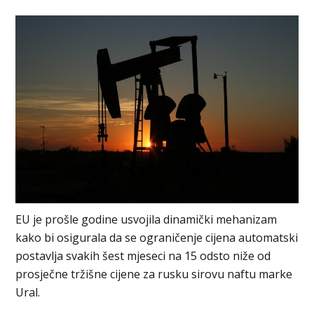
EU je prošle godine usvojila dinamički mehanizam
kako bi osigurala da se ograničenje ciјena automatski
postavlja svakih šest mјeseci na 15 odsto niže od
prosјečne tržišne ciјene za rusku sirovu naftu marke
Ural.