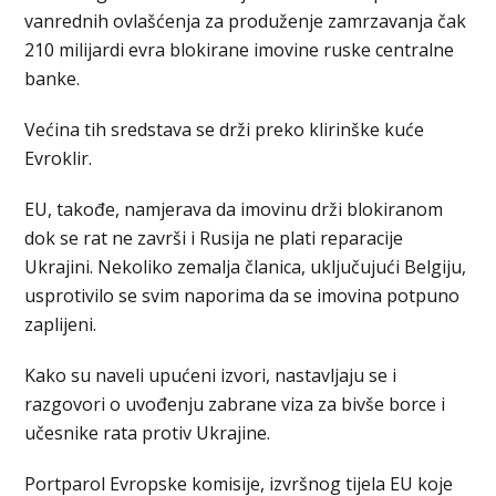
vanrednih ovlašćenja za produženje zamrzavanja čak
210 milijardi evra blokirane imovine ruske centralne
banke.
Većina tih sredstava se drži preko klirinške kuće
Evroklir.
EU, takođe, namјerava da imovinu drži blokiranom
dok se rat ne završi i Rusija ne plati reparacije
Ukrajini. Nekoliko zemalja članica, uključujući Belgiju,
usprotivilo se svim naporima da se imovina potpuno
zapliјeni.
Kako su naveli upućeni izvori, nastavljaju se i
razgovori o uvođenju zabrane viza za bivše borce i
učesnike rata protiv Ukrajine.
Portparol Evropske komisije, izvršnog tiјela EU koje