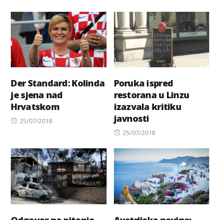
on
Der Standard: Kolinda
Poruka ispred
je sjena nad
restorana u Linzu
Hrvatskom
izazvala kritiku
javnosti
Posted
25/07/2018
on
Posted
25/07/2018
on
Odgovor na pitanje
Austrijske novine: