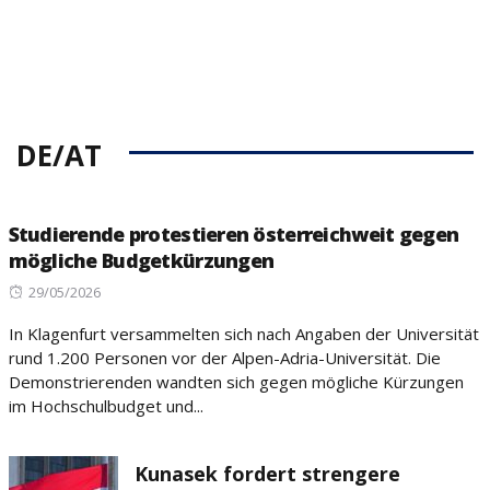
DE/AT
Studierende protestieren österreichweit gegen
mögliche Budgetkürzungen
Posted
29/05/2026
on
In Klagenfurt versammelten sich nach Angaben der Universität
rund 1.200 Personen vor der Alpen-Adria-Universität. Die
Demonstrierenden wandten sich gegen mögliche Kürzungen
im Hochschulbudget und...
Kunasek fordert strengere