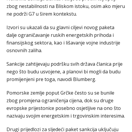
zbog nestabilnosti na Bliskom istoku, osim ako mјeru
ne podrži G7 u širem kontekstu.
Izvori su ukazali da su glavni ciljevi novog paketa
dalje ograničavanje ruskih energetskih prihoda i
finansijskog sektora, kao i lišavanje vojne industrije
osnovnih zaliha.
Sankcije zahtiјevaju podršku svih država članica priјe
nego što budu usvojene, a planovi bi mogli da budu
promiјenjeni pre toga, navodi Blumberg.
Pomorske zemlje poput Grčke često su se bunile
zbog promјena ograničenja ciјena, dok su druge
evropske priјestonice posebno osјetljive na ono što
nazivaju svojim energetskim i trgovinskim interesima.
Drugi priјedlozi za slјedeći paket sankcija uključuju