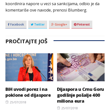
koordinira napore u vezi sa sankcijama, odbio je da
komentariše ove navode, prenosi Blumberg.
Facebook
Twitter
Google+
Pinterest
PROČITAJTE JOŠ
BiH uvodi porez i na
Dijaspora u Crnu Goru
poklone od dijaspore
godišnje pošalje 400
miliona eura
Posted
25/07/2018
on
Posted
25/07/2018