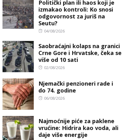
Politički plan ili haos koji je
izmakao kontroli: Ko snosi
odgovornost za juriš na
Seutu?
Posted
04/08/2026
on
Saobraćajni kolaps na granici
Crne Gore i Hrvatske, čeka se
više od 10 sati
Posted
02/08/2026
on
Njemački penzioneri rade i
do 74. godine
Posted
06/08/2026
on
Najmoćnije piće za paklene
vrućine: Hidrira kao voda, ali
daje više energije