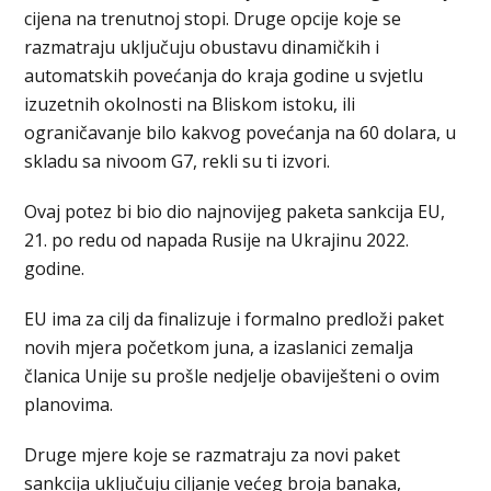
ciјena na trenutnoj stopi. Druge opcije koje se
razmatraju uključuju obustavu dinamičkih i
automatskih povećanja do kraja godine u svјetlu
izuzetnih okolnosti na Bliskom istoku, ili
ograničavanje bilo kakvog povećanja na 60 dolara, u
skladu sa nivoom G7, rekli su ti izvori.
Ovaj potez bi bio dio najnovijeg paketa sankcija EU,
21. po redu od napada Rusije na Ukrajinu 2022.
godine.
EU ima za cilj da finalizuje i formalno predloži paket
novih mјera početkom juna, a izaslanici zemalja
članica Unije su prošle nedјelje obaviјešteni o ovim
planovima.
Druge mјere koje se razmatraju za novi paket
sankcija uključuju ciljanje većeg broja banaka,