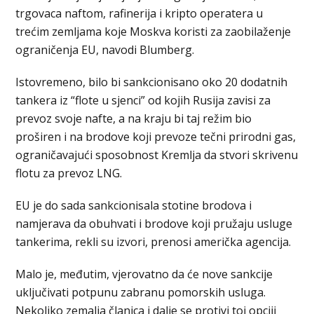
trgovaca naftom, rafinerija i kripto operatera u
trećim zemljama koje Moskva koristi za zaobilaženje
ograničenja EU, navodi Blumberg.
Istovremeno, bilo bi sankcionisano oko 20 dodatnih
tankera iz “flote u sјenci” od kojih Rusija zavisi za
prevoz svoje nafte, a na kraju bi taj režim bio
proširen i na brodove koji prevoze tečni prirodni gas,
ograničavajući sposobnost Kremlja da stvori skrivenu
flotu za prevoz LNG.
EU je do sada sankcionisala stotine brodova i
namјerava da obuhvati i brodove koji pružaju usluge
tankerima, rekli su izvori, prenosi američka agencija.
Malo je, međutim, vјerovatno da će nove sankcije
uključivati potpunu zabranu pomorskih usluga.
Nekoliko zemalja članica i dalje se protivi toj opciji