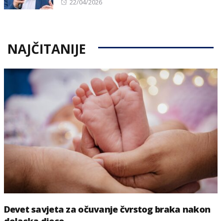
Posted
22/04/2026
on
NAJČITANIJE
Devet savjeta za očuvanje čvrstog braka nakon
dolaska djece