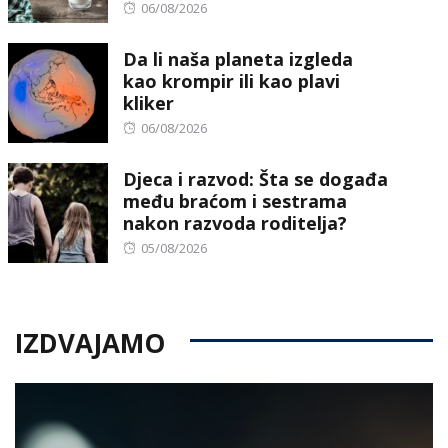
Posted
06/08/2026
on
Da li naša planeta izgleda
kao krompir ili kao plavi
kliker
Posted
06/08/2026
on
Djeca i razvod: Šta se događa
među braćom i sestrama
nakon razvoda roditelja?
Posted
05/08/2026
on
IZDVAJAMO