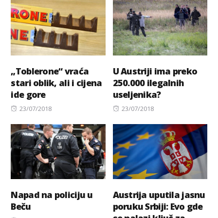
„Toblerone“ vraća
U Austriji ima preko
stari oblik, ali i cijena
250.000 ilegalnih
ide gore
useljenika?
Posted
Posted
23/07/2018
23/07/2018
on
on
Napad na policiju u
Austrija uputila jasnu
Beču
poruku Srbiji: Evo gde