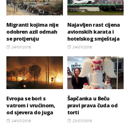
Migranti kojima nije
Najavljen rast cijena
odobren azil odmah
avionskih karata i
se protjeruju
hotelskog smještaja
Posted
Posted
24/07/2018
24/07/2018
on
on
Evropa se bori s
Šapčanka u Beču
vatrom i vrućinom,
pravi prava čuda od
od sjevera do juga
torti
Posted
Posted
24/07/2018
23/07/2018
on
on