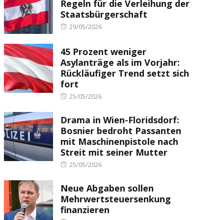
Regeln für die Verleihung der
Staatsbürgerschaft
Posted
29/05/2026
on
45 Prozent weniger
Asylanträge als im Vorjahr:
Rückläufiger Trend setzt sich
fort
Posted
25/05/2026
on
Drama in Wien-Floridsdorf:
Bosnier bedroht Passanten
mit Maschinenpistole nach
Streit mit seiner Mutter
Posted
25/05/2026
on
Neue Abgaben sollen
Mehrwertsteuersenkung
finanzieren