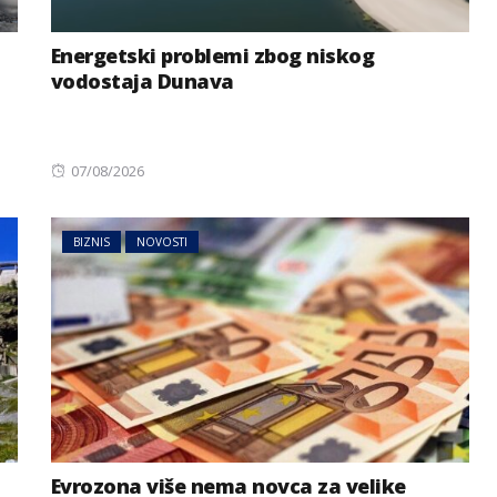
Energetski problemi zbog niskog
vodostaja Dunava
Posted
07/08/2026
on
BIZNIS
NOVOSTI
Evrozona više nema novca za velike