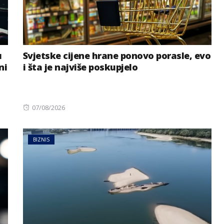
u
Svjetske cijene hrane ponovo porasle, evo
ni
i šta je najviše poskupjelo
Posted
07/08/2026
on
BIZNIS