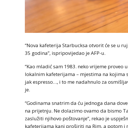
“Nova kafeterija Starbucksa otvorit će se u ru
35 godina”, ispripovijedao je AFP-u.
“Kao mladić sam 1983. neko vrijeme proveo u
lokalnim kafeterijama – mjestima na kojima se
jak espresso…, i to me nadahnulo za osmišljav
je.
“Godinama snatrim da ću jednoga dana dovest
na prijetnju. Ne dolazimo ovamo da bismo Tal
zaslužiti njihovo poštovanje”, rekao je uspje
kafeterijama kani proširiti na Rim, a potom i 