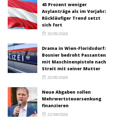
45 Prozent weniger
Asylanträge als im Vorjahr:
Rückläufiger Trend setzt
sich fort
Posted
25/05/2026
on
Drama in Wien-Floridsdorf:
Bosnier bedroht Passanten
mit Maschinenpistole nach
Streit mit seiner Mutter
Posted
25/05/2026
on
Neue Abgaben sollen
Mehrwertsteuersenkung
finanzieren
Posted
22/04/2026
on