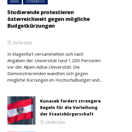
NEWS
ÖSTERREICH
Studierende protestieren
österreichweit gegen mögliche
Budgetkürzungen
Posted
29/05/2026
on
In Klagenfurt versammelten sich nach
Angaben der Universität rund 1.200 Personen
vor der Alpen-Adria-Universität. Die
Demonstrierenden wandten sich gegen
mögliche Kürzungen im Hochschulbudget und...
Kunasek fordert strengere
Regeln für die Verleihung
der Staatsbürgerschaft
Posted
29/05/2026
on