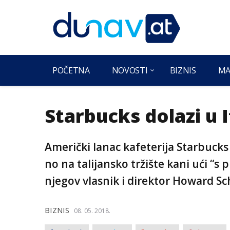
POČETNA
NOVOSTI
BIZNIS
MA
Starbucks dolazi u I
Američki lanac kafeterija Starbucks 
no na talijansko tržište kani ući “s
njegov vlasnik i direktor Howard Sc
BIZNIS
08. 05. 2018.