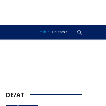
Srpski /
Deutsch /
DE/AT