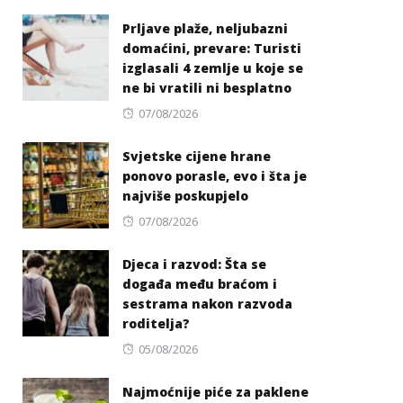
on
Prljave plaže, neljubazni
domaćini, prevare: Turisti
izglasali 4 zemlje u koje se
ne bi vratili ni besplatno
Posted
07/08/2026
on
Svjetske cijene hrane
ponovo porasle, evo i šta je
najviše poskupjelo
Posted
07/08/2026
on
Djeca i razvod: Šta se
događa među braćom i
sestrama nakon razvoda
roditelja?
Posted
05/08/2026
on
Najmoćnije piće za paklene