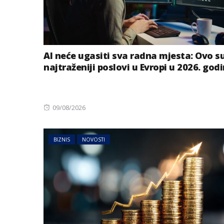
AI neće ugasiti sva radna mjesta: Ovo s
najtraženiji poslovi u Evropi u 2026. godi
Posted
09/08/2026
on
BIZNIS
NOVOSTI