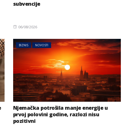
subvencije
Posted
06/08/2026
on
BIZNIS
NOVOSTI
e
Njemačka potrošila manje energije u
prvoj polovini godine, razlozi nisu
pozitivni