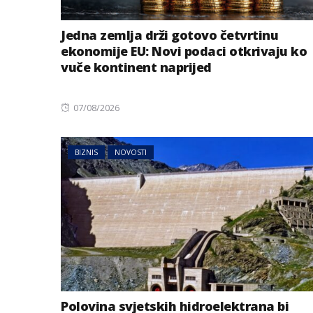
Jedna zemlja drži gotovo četvrtinu
ekonomije EU: Novi podaci otkrivaju ko
vuče kontinent naprijed
Posted
07/08/2026
on
BIZNIS
NOVOSTI
Polovina svjetskih hidroelektrana bi