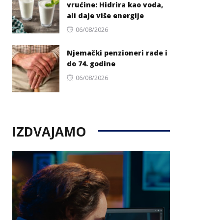
vrućine: Hidrira kao voda,
ali daje više energije
Posted
06/08/2026
on
Njemački penzioneri rade i
do 74. godine
Posted
06/08/2026
on
IZDVAJAMO