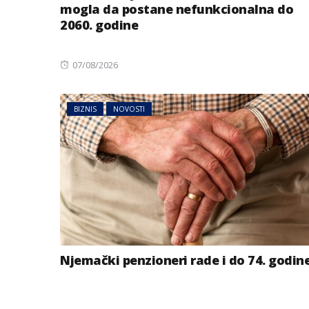
mogla da postane nefunkcionalna do
2060. godine
Posted
07/08/2026
on
BIZNIS
NOVOSTI
Njemački penzioneri rade i do 74. godin