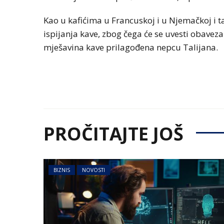
Kao u kafićima u Francuskoj i u Njemačkoj i t
ispijanja kave, zbog čega će se uvesti obaveza
mješavina kave prilagođena nepcu Talijana.
PROČITAJTE JOŠ
BIZNIS
NOVOSTI