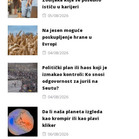
ističu u karijeri
Posted
05/08/2026
on
Na jesen moguće
poskupljenje hrane u
Evropi
Posted
04/08/2026
on
Politički plan ili haos koji je
izmakao kontroli: Ko snosi
odgovornost za juriš na
Seutu?
Posted
04/08/2026
on
Da li naša planeta izgleda
kao krompir ili kao plavi
kliker
Posted
06/08/2026