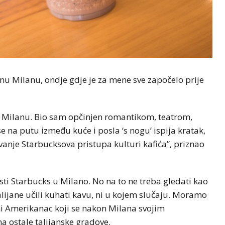
jnu Milanu, ondje gdje je za mene sve započelo prije
 Milanu. Bio sam opčinjen romantikom, teatrom,
 na putu između kuće i posla ‘s nogu’ ispija kratak,
anje Starbucksova pristupa kulturi kafića”, priznao
i Starbucks u Milano. No na to ne treba gledati kao
ijane učili kuhati kavu, ni u kojem slučaju. Moramo
šni Amerikanac koji se nakon Milana svojim
na ostale talijanske gradove.