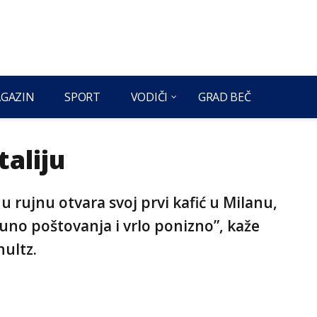
GAZIN
SPORT
VODIČI
GRAD BEČ
taliju
u rujnu otvara svoj prvi kafić u Milanu,
 puno poštovanja i vrlo ponizno”, kaže
hultz.