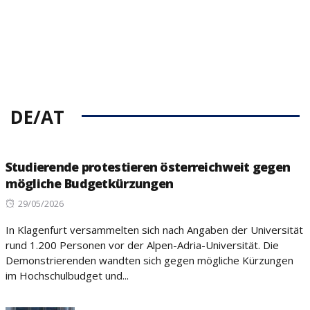
DE/AT
Studierende protestieren österreichweit gegen
mögliche Budgetkürzungen
Posted
29/05/2026
on
In Klagenfurt versammelten sich nach Angaben der Universität
rund 1.200 Personen vor der Alpen-Adria-Universität. Die
Demonstrierenden wandten sich gegen mögliche Kürzungen
im Hochschulbudget und...