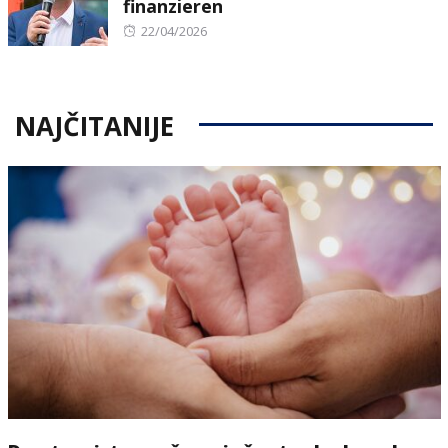
finanzieren
Posted
22/04/2026
on
NAJČITANIJE