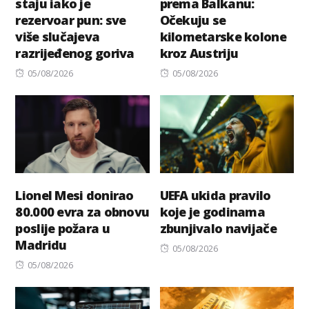
staju iako je
prema Balkanu:
rezervoar pun: sve
Očekuju se
više slučajeva
kilometarske kolone
razrijeđenog goriva
kroz Austriju
Posted
Posted
05/08/2026
05/08/2026
on
on
Lionel Mesi donirao
UEFA ukida pravilo
80.000 evra za obnovu
koje je godinama
poslije požara u
zbunjivalo navijače
Madridu
Posted
05/08/2026
Posted
on
05/08/2026
on