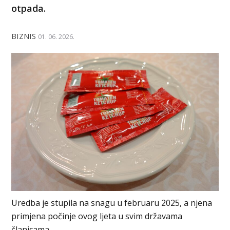
otpada.
BIZNIS
01. 06. 2026.
Uredba je stupila na snagu u februaru 2025, a njena
primjena počinje ovog ljeta u svim državama
članicama.