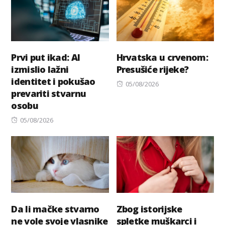
Prvi put ikad: AI
Hrvatska u crvenom:
izmislio lažni
Presušiće rijeke?
identitet i pokušao
Posted
05/08/2026
prevariti stvarnu
on
osobu
Posted
05/08/2026
on
Da li mačke stvarno
Zbog istorijske
ne vole svoje vlasnike
spletke muškarci i