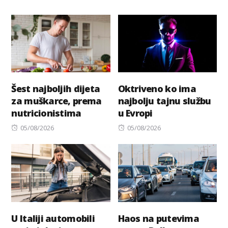
Šest najboljih dijeta
Oktriveno ko ima
za muškarce, prema
najbolju tajnu službu
nutricionistima
u Evropi
Posted
Posted
05/08/2026
05/08/2026
on
on
U Italiji automobili
Haos na putevima