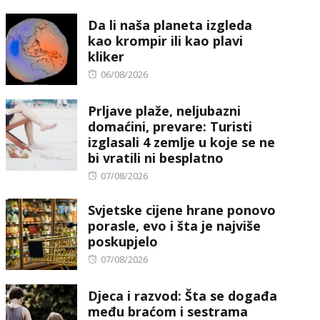
on
Da li naša planeta izgleda
kao krompir ili kao plavi
kliker
Posted
06/08/2026
on
Prljave plaže, neljubazni
domaćini, prevare: Turisti
izglasali 4 zemlje u koje se ne
bi vratili ni besplatno
Posted
07/08/2026
on
Svjetske cijene hrane ponovo
porasle, evo i šta je najviše
poskupjelo
Posted
07/08/2026
on
Djeca i razvod: Šta se događa
među braćom i sestrama