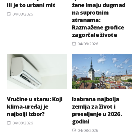
ili je to urbani mit
žene imaju dugmad
na suprotnim
Posted
04/08/2026
stranama:
on
Razmažene grofice
zagorčale živote
Posted
04/08/2026
on
Vrućine u stanu: Koji
Izabrana najbolja
klima-uređaj je
zemlja za život i
najbolji izbor?
preseljenje u 2026.
godini
Posted
04/08/2026
on
Posted
04/08/2026
on