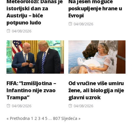
Meteorolozi: Danas je
Na jesen moguće
istorijski dan za
poskupljenje hrane u
Austriju – biće
Evropi
potpuno ludo
Posted
04/08/2026
Posted
on
04/08/2026
on
FIFA: “Izmišljotina –
Od vrućine više umiru
Infantino nije zvao
žene, ali biologija nije
Trampa”
glavni uzrok
Posted
Posted
04/08/2026
04/08/2026
on
on
« Prethodna
1
2
3
4
5
…
807
Sljedeća »