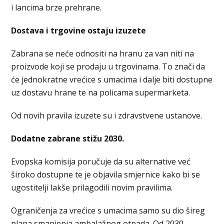
i lancima brze prehrane.
Dostava i trgovine ostaju izuzete
Zabrana se neće odnositi na hranu za van niti na
proizvode koji se prodaju u trgovinama. To znači da
će jednokratne vrećice s umacima i dalje biti dostupne
uz dostavu hrane te na policama supermarketa.
Od novih pravila izuzete su i zdravstvene ustanove.
Dodatne zabrane stižu 2030.
Evopska komisija poručuje da su alternative već
široko dostupne te je objavila smjernice kako bi se
ugostitelji lakše prilagodili novim pravilima.
Ograničenja za vrećice s umacima samo su dio šireg
plana smanjenja ambalažnog otpada. Od 2030.