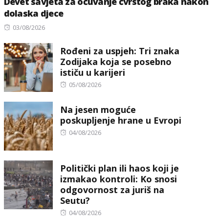
Devet savjeta za očuvanje čvrstog braka nakon
dolaska djece
Posted
03/08/2026
on
Rođeni za uspjeh: Tri znaka
Zodijaka koja se posebno
ističu u karijeri
Posted
05/08/2026
on
Na jesen moguće
poskupljenje hrane u Evropi
Posted
04/08/2026
on
Politički plan ili haos koji je
izmakao kontroli: Ko snosi
odgovornost za juriš na
Seutu?
Posted
04/08/2026