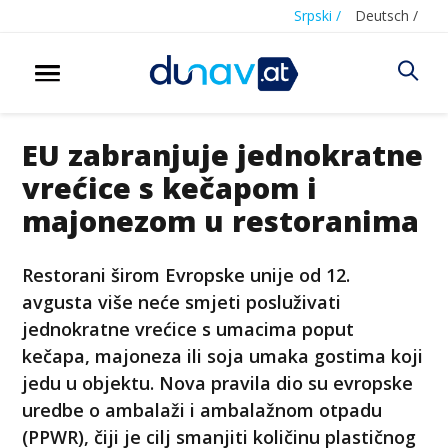
Srpski /
Deutsch /
EU zabranjuje jednokratne
vrećice s kečapom i
majonezom u restoranima
Restorani širom Evropske unije od 12.
avgusta više neće smjeti posluživati
jednokratne vrećice s umacima poput
kečapa, majoneza ili soja umaka gostima koji
jedu u objektu. Nova pravila dio su evropske
uredbe o ambalaži i ambalažnom otpadu
(PPWR), čiji je cilj smanjiti količinu plastičnog