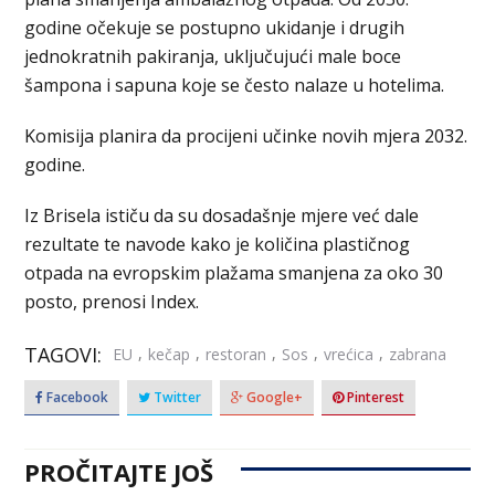
godine očekuje se postupno ukidanje i drugih
jednokratnih pakiranja, uključujući male boce
šampona i sapuna koje se često nalaze u hotelima.
Komisija planira da procijeni učinke novih mjera 2032.
godine.
Iz Brisela ističu da su dosadašnje mjere već dale
rezultate te navode kako je količina plastičnog
otpada na evropskim plažama smanjena za oko 30
posto, prenosi Index.
TAGOVI:
,
,
,
,
,
EU
kečap
restoran
Sos
vrećica
zabrana
Facebook
Twitter
Google+
Pinterest
PROČITAJTE JOŠ