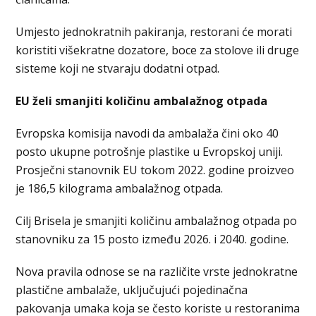
Umjesto jednokratnih pakiranja, restorani će morati
koristiti višekratne dozatore, boce za stolove ili druge
sisteme koji ne stvaraju dodatni otpad.
EU želi smanjiti količinu ambalažnog otpada
Evropska komisija navodi da ambalaža čini oko 40
posto ukupne potrošnje plastike u Evropskoj uniji.
Prosječni stanovnik EU tokom 2022. godine proizveo
je 186,5 kilograma ambalažnog otpada.
Cilj Brisela je smanjiti količinu ambalažnog otpada po
stanovniku za 15 posto između 2026. i 2040. godine.
Nova pravila odnose se na različite vrste jednokratne
plastične ambalaže, uključujući pojedinačna
pakovanja umaka koja se često koriste u restoranima