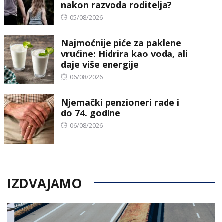
nakon razvoda roditelja?
Posted
05/08/2026
on
Najmoćnije piće za paklene
vrućine: Hidrira kao voda, ali
daje više energije
Posted
06/08/2026
on
Njemački penzioneri rade i
do 74. godine
Posted
06/08/2026
on
IZDVAJAMO