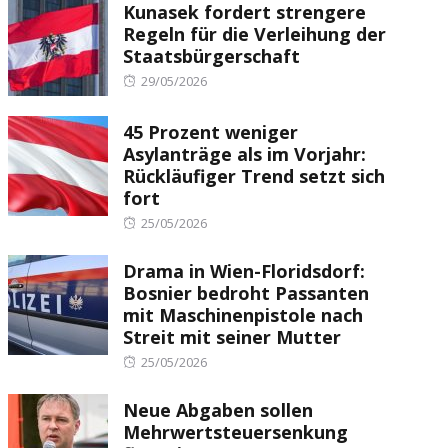
Kunasek fordert strengere
Regeln für die Verleihung der
Staatsbürgerschaft
Posted
29/05/2026
on
45 Prozent weniger
Asylanträge als im Vorjahr:
Rückläufiger Trend setzt sich
fort
Posted
25/05/2026
on
Drama in Wien-Floridsdorf:
Bosnier bedroht Passanten
mit Maschinenpistole nach
Streit mit seiner Mutter
Posted
25/05/2026
on
Neue Abgaben sollen
Mehrwertsteuersenkung