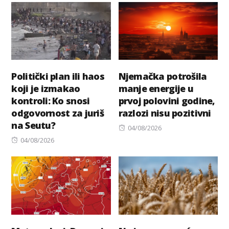
Politički plan ili haos
Njemačka potrošila
koji je izmakao
manje energije u
kontroli: Ko snosi
prvoj polovini godine,
odgovornost za juriš
razlozi nisu pozitivni
na Seutu?
Posted
04/08/2026
Posted
on
04/08/2026
on