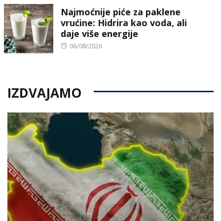
Najmoćnije piće za paklene
vrućine: Hidrira kao voda, ali
daje više energije
Posted
06/08/2026
on
IZDVAJAMO