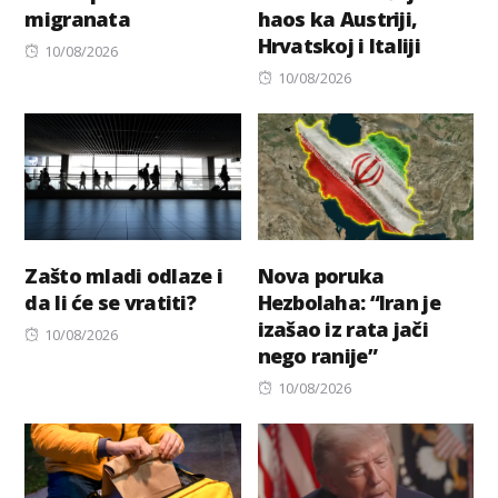
migranata
haos ka Austriji,
Hrvatskoj i Italiji
Posted
10/08/2026
on
Posted
10/08/2026
on
Zašto mladi odlaze i
Nova poruka
da li će se vratiti?
Hezbolaha: “Iran je
izašao iz rata jači
Posted
10/08/2026
nego ranije”
on
Posted
10/08/2026
on