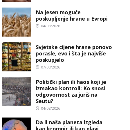
on
Na jesen moguće
poskupljenje hrane u Evropi
Posted
04/08/2026
on
Svjetske cijene hrane ponovo
porasle, evo i šta je najviše
poskupjelo
Posted
07/08/2026
on
Politički plan ili haos koji je
izmakao kontroli: Ko snosi
odgovornost za juriš na
Seutu?
Posted
04/08/2026
on
Da li naša planeta izgleda
kao krompir ili kao plavi