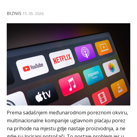
BIZNIS
15. 05. 2026.
Prema sadašnjem međunarodnom poreznom okviru,
multinacionalne kompanije uglavnom plaćaju porez
na prihode na mjestu gdje nastaje proizvodnja, a ne
gdje su locirani potrošači. To postaje problem jer u