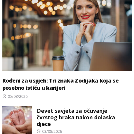
Rođeni za uspjeh: Tri znaka Zodijaka koja se
posebno ističu u karijeri
Posted
05/08/2026
on
Devet savjeta za očuvanje
čvrstog braka nakon dolaska
djece
Posted
03/08/2026