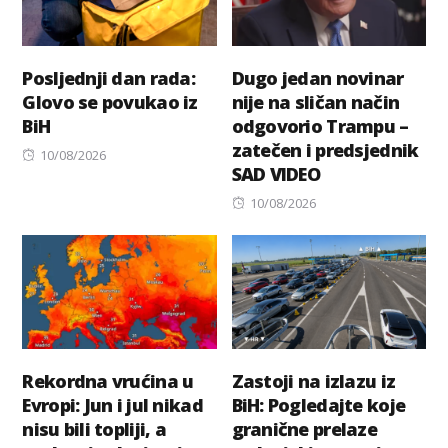
Posljednji dan rada:
Dugo jedan novinar
Glovo se povukao iz
nije na sličan način
BiH
odgovorio Trampu –
zatečen i predsjednik
Posted
10/08/2026
SAD VIDEO
on
Posted
10/08/2026
on
Rekordna vrućina u
Zastoji na izlazu iz
Evropi: Jun i jul nikad
BiH: Pogledajte koje
nisu bili topliji, a
granične prelaze