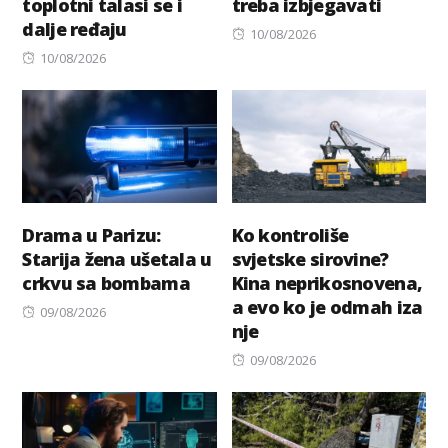
toplotni talasi se i
treba izbjegavati
dalje ređaju
Posted
10/08/2026
Posted
on
10/08/2026
on
Drama u Parizu:
Ko kontroliše
Starija žena ušetala u
svjetske sirovine?
crkvu sa bombama
Kina neprikosnovena,
a evo ko je odmah iza
Posted
09/08/2026
nje
on
Posted
09/08/2026
on