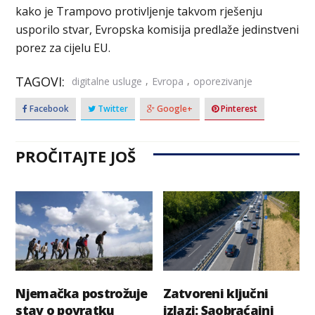
kako je Trampovo protivljenje takvom rješenju
usporilo stvar, Evropska komisija predlaže jedinstveni
porez za cijelu EU.
TAGOVI:
,
,
digitalne usluge
Evropa
oporezivanje
Facebook
Twitter
Google+
Pinterest
PROČITAJTE JOŠ
Njemačka postrožuje
Zatvoreni ključni
stav o povratku
izlazi: Saobraćajni