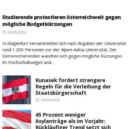
Studierende protestieren österreichweit gegen
mögliche Budgetkürzungen
Posted
29/05/2026
on
In Klagenfurt versammelten sich nach Angaben der Universität
rund 1.200 Personen vor der Alpen-Adria-Universität. Die
Demonstrierenden wandten sich gegen mögliche Kürzungen
im Hochschulbudget und...
Kunasek fordert strengere
Regeln für die Verleihung der
Staatsbürgerschaft
Posted
29/05/2026
on
45 Prozent weniger
Asylanträge als im Vorjahr:
Rückläufiger Trend setzt sich