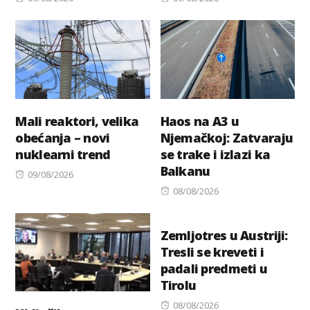
on
on
Mali reaktori, velika
Haos na A3 u
obećanja – novi
Njemačkoj: Zatvaraju
nuklearni trend
se trake i izlazi ka
Balkanu
Posted
09/08/2026
on
Posted
08/08/2026
on
Zemljotres u Austriji:
Tresli se kreveti i
padali predmeti u
Tirolu
Posted
08/08/2026