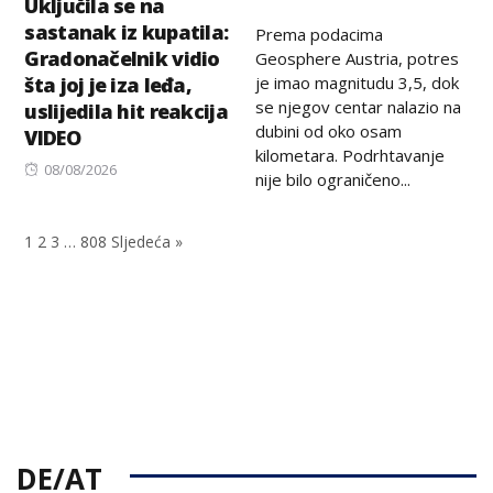
Uključila se na
on
sastanak iz kupatila:
Prema podacima
Gradonačelnik vidio
Geosphere Austria, potres
je imao magnitudu 3,5, dok
šta joj je iza leđa,
se njegov centar nalazio na
uslijedila hit reakcija
dubini od oko osam
VIDEO
kilometara. Podrhtavanje
Posted
08/08/2026
nije bilo ograničeno...
on
1
2
3
…
808
Sljedeća »
DE/AT