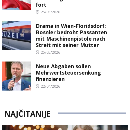
fort
Posted
25/05/2026
on
Drama in Wien-Floridsdorf:
Bosnier bedroht Passanten
mit Maschinenpistole nach
Streit mit seiner Mutter
Posted
25/05/2026
on
Neue Abgaben sollen
Mehrwertsteuersenkung
finanzieren
Posted
22/04/2026
on
NAJČITANIJE