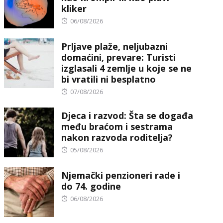
kliker
Posted
06/08/2026
on
Prljave plaže, neljubazni
domaćini, prevare: Turisti
izglasali 4 zemlje u koje se ne
bi vratili ni besplatno
Posted
07/08/2026
on
Djeca i razvod: Šta se događa
među braćom i sestrama
nakon razvoda roditelja?
Posted
05/08/2026
on
Njemački penzioneri rade i
do 74. godine
Posted
06/08/2026
on