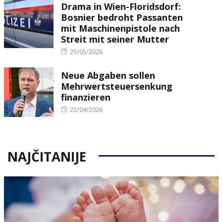
Drama in Wien-Floridsdorf:
Bosnier bedroht Passanten
mit Maschinenpistole nach
Streit mit seiner Mutter
Posted
25/05/2026
on
Neue Abgaben sollen
Mehrwertsteuersenkung
finanzieren
Posted
22/04/2026
on
NAJČITANIJE