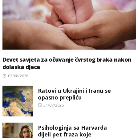
Devet savjeta za očuvanje čvrstog braka nakon
dolaska djece
Posted
03/08/2026
on
Ratovi u Ukrajini i Iranu se
opasno prepliću
Posted
31/07/2026
on
Psihologinja sa Harvarda
dijeli pet fraza koje