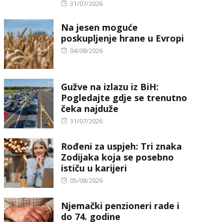
Posted
31/07/2026
on
Na jesen moguće
poskupljenje hrane u Evropi
Posted
04/08/2026
on
Gužve na izlazu iz BiH:
Pogledajte gdje se trenutno
čeka najduže
Posted
31/07/2026
on
Rođeni za uspjeh: Tri znaka
Zodijaka koja se posebno
ističu u karijeri
Posted
05/08/2026
on
Njemački penzioneri rade i
do 74. godine