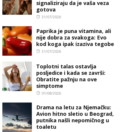
signaliziraju da je vaša veza
gotova
Posted
31/07/2026
on
Paprika je puna vitamina, ali
nije dobra za svakoga: Evo
kod koga ipak izaziva tegobe
Posted
31/07/2026
on
Toplotni talas ostavlja
posljedice i kada se završi:
Obratite pažnju na ove
simptome
Posted
01/08/2026
on
Drama na letu za Njemačku:
Avion hitno sletio u Beograd,
putnika našli nepomičnog u
toaletu