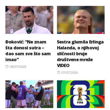
on
on
Đoković: “Ne znam
Sestra glumila Erlinga
šta donosi sutra –
Halanda, o njihovoj
dao sam sve što sam
sličnosti bruje
imao”
društvene mreže
VIDEO
Posted
08/07/2026
on
Posted
07/07/2026
on