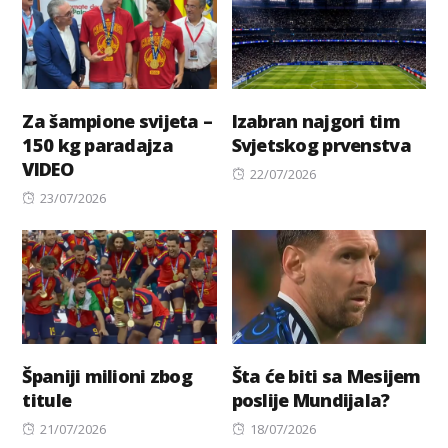
Za šampione svijeta –
Izabran najgori tim
150 kg paradajza
Svjetskog prvenstva
VIDEO
Posted
22/07/2026
Posted
on
23/07/2026
on
Španiji milioni zbog
Šta će biti sa Mesijem
titule
poslije Mundijala?
Posted
Posted
21/07/2026
18/07/2026