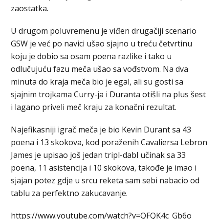
zaostatka.
U drugom poluvremenu je viđen drugačiji scenario
GSW je već po navici ušao sjajno u treću četvrtinu
koju je dobio sa osam poena razlike i tako u
odlučujuću fazu meča ušao sa vođstvom. Na dva
minuta do kraja meča bio je egal, ali su gosti sa
sjajnim trojkama Curry-ja i Duranta otišli na plus šest
i lagano priveli meč kraju za konačni rezultat.
Najefikasniji igrač meča je bio Kevin Durant sa 43
poena i 13 skokova, kod poraženih Cavaliersa Lebron
James je upisao još jedan tripl-dabl učinak sa 33
poena, 11 asistencija i 10 skokova, takođe je imao i
sjajan potez gdje u srcu reketa sam sebi nabacio od
tablu za perfektno zakucavanje.
https://www.youtube.com/watch?v=QFQK4c_Gb6o