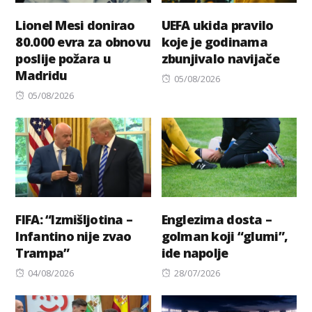
Lionel Mesi donirao
UEFA ukida pravilo
80.000 evra za obnovu
koje je godinama
poslije požara u
zbunjivalo navijače
Madridu
Posted
05/08/2026
Posted
on
05/08/2026
on
FIFA: “Izmišljotina –
Englezima dosta –
Infantino nije zvao
golman koji “glumi”,
Trampa”
ide napolje
Posted
Posted
04/08/2026
28/07/2026
on
on