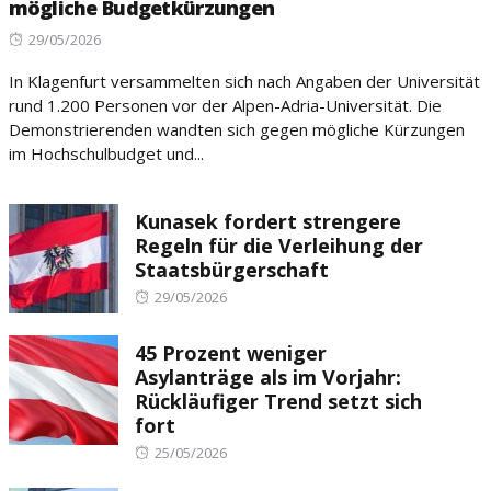
mögliche Budgetkürzungen
Posted
29/05/2026
on
In Klagenfurt versammelten sich nach Angaben der Universität
rund 1.200 Personen vor der Alpen-Adria-Universität. Die
Demonstrierenden wandten sich gegen mögliche Kürzungen
im Hochschulbudget und...
Kunasek fordert strengere
Regeln für die Verleihung der
Staatsbürgerschaft
Posted
29/05/2026
on
45 Prozent weniger
Asylanträge als im Vorjahr:
Rückläufiger Trend setzt sich
fort
Posted
25/05/2026
on