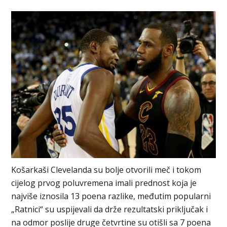
Košarkaši Clevelanda su bolje otvorili meč i tokom
cijelog prvog poluvremena imali prednost koja je
najviše iznosila 13 poena razlike, međutim popularni
„Ratnici“ su uspijevali da drže rezultatski priključak i
na odmor poslije druge četvrtine su otišli sa 7 poena