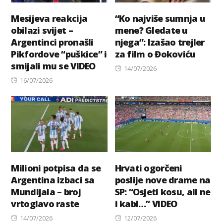
Mesijeva reakcija
“Ko najviše sumnja u
obilazi svijet –
mene? Gledate u
Argentinci pronašli
njega”: Izašao trejler
Pikfordove “puškice” i
za film o Đokoviću
smijali mu se VIDEO
Posted
14/07/2026
Posted
on
16/07/2026
on
Milioni potpisa da se
Hrvati ogorčeni
Argentina izbaci sa
poslije nove drame na
Mundijala – broj
SP: “Osjeti kosu, ali ne
vrtoglavo raste
i kabl…” VIDEO
Posted
Posted
14/07/2026
12/07/2026