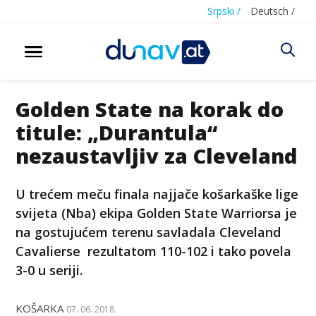
Srpski /
Deutsch /
Golden State na korak do
titule: „Durantula“
nezaustavljiv za Cleveland
U trećem meču finala najjače košarkaške lige
svijeta (Nba) ekipa Golden State Warriorsa je
na gostujućem terenu savladala Cleveland
Cavalierse rezultatom 110-102 i tako povela
3-0 u seriji.
KOŠARKA
07. 06. 2018.