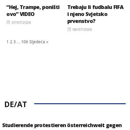
“Hej, Trampe, poništi
Trebaju li fudbalu FIFA
ovo” VIDEO
i njeno Svjetsko
prvenstvo?
Posted
07/07/2026
on
Posted
06/07/2026
on
1
2
3
…
106
Sljedeća »
DE/AT
Studierende protestieren österreichweit gegen