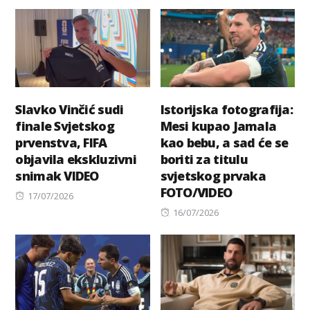
on
on
Slavko Vinčić sudi
Istorijska fotografija:
finale Svjetskog
Mesi kupao Jamala
prvenstva, FIFA
kao bebu, a sad će se
objavila ekskluzivni
boriti za titulu
snimak VIDEO
svjetskog prvaka
FOTO/VIDEO
Posted
17/07/2026
on
Posted
16/07/2026
on