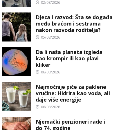
Posted
02/08/2026
on
Djeca i razvod: Šta se događa
među braćom i sestrama
nakon razvoda roditelja?
Posted
05/08/2026
on
Da li naša planeta izgleda
kao krompir ili kao plavi
kliker
Posted
06/08/2026
on
Najmoćnije piće za paklene
vrućine: Hidrira kao voda, ali
daje više energije
Posted
06/08/2026
on
Njemački penzioneri rade i
do 74. godine