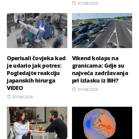
on
Posted
07/08/2026
on
Operisali čovjeka kad
Vikend kolaps na
je udario jak potres:
granicama: Gdje su
Pogledajte reakciju
najveća zadržavanja
japanskih hirurga
pri izlasku iz BiH?
VIDEO
Posted
07/08/2026
Posted
on
07/08/2026
on