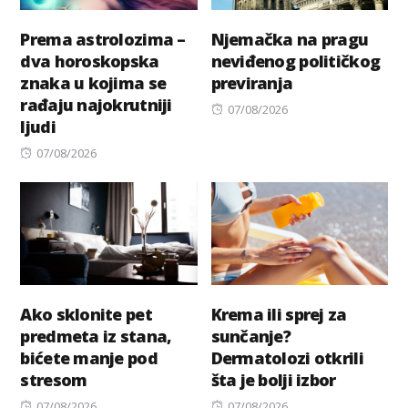
Prema astrolozima –
Njemačka na pragu
dva horoskopska
neviđenog političkog
znaka u kojima se
previranja
rađaju najokrutniji
Posted
07/08/2026
ljudi
on
Posted
07/08/2026
on
Ako sklonite pet
Krema ili sprej za
predmeta iz stana,
sunčanje?
bićete manje pod
Dermatolozi otkrili
stresom
šta je bolji izbor
Posted
Posted
07/08/2026
07/08/2026