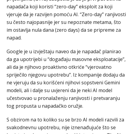
napadača koji koristi “zero-day” eksploit za koji
vjeruje da je razvijen pomoću AI. “Zero-day” ranjivosti
su često najopasnije jer su nepoznate metama, što
im ostavlja nula dana (zero days) da se pripreme za
napad.
Google je u izvještaju naveo da je napadač planirao
da ga upotrijebi u “događaju masovne eksploatacije”,
ali da je njihovo proaktivno otkriće “vjerovatno
spriječilo njegovu upotrebu”. Iz kompanije dodaju da
ne vjeruju da su korišćeni njihovi sopstveni Gemini
modeli, ali i dalje su uvjereni da je neki AI model
učestvovao u pronalaženju ranjivosti i pretvaranju
tog propusta u napadačko oružje.
S obzirom na to koliko su se brzo AI modeli razvili za
svakodnevnu upotrebu, nije iznenađujuće što se