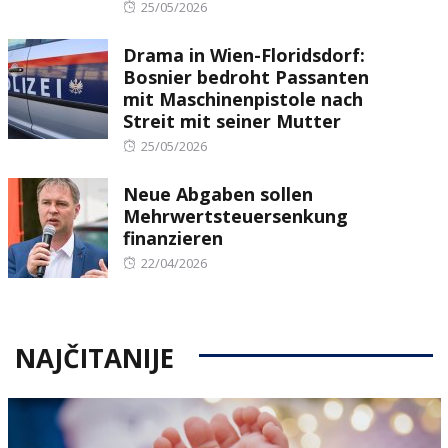
Posted
25/05/2026
on
Drama in Wien-Floridsdorf:
Bosnier bedroht Passanten
mit Maschinenpistole nach
Streit mit seiner Mutter
Posted
25/05/2026
on
Neue Abgaben sollen
Mehrwertsteuersenkung
finanzieren
Posted
22/04/2026
on
NAJČITANIJE