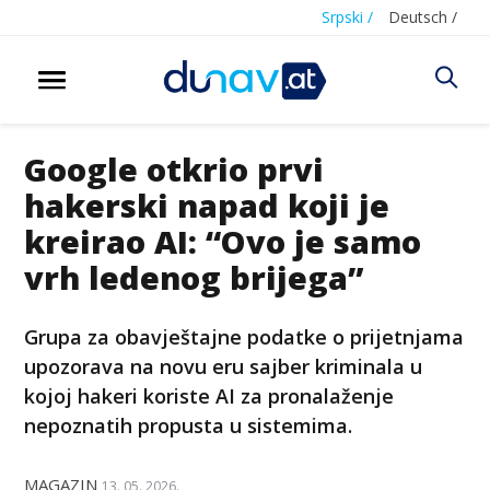
Srpski /
Deutsch /
Google otkrio prvi
hakerski napad koji je
kreirao AI: “Ovo je samo
vrh ledenog brijega”
Grupa za obavještajne podatke o prijetnjama
upozorava na novu eru sajber kriminala u
kojoj hakeri koriste AI za pronalaženje
nepoznatih propusta u sistemima.
MAGAZIN
13. 05. 2026.