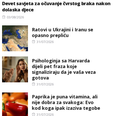
Devet savjeta za očuvanje čvrstog braka nakon
dolaska djece
Posted
03/08/2026
on
Ratovi u Ukrajini i Iranu se
opasno prepliću
Posted
31/07/2026
on
Psihologinja sa Harvarda
dijeli pet fraza koje
signaliziraju da je vaša veza
gotova
Posted
31/07/2026
on
Paprika je puna vitamina, ali
nije dobra za svakoga: Evo
kod koga ipak izaziva tegobe
Posted
31/07/2026