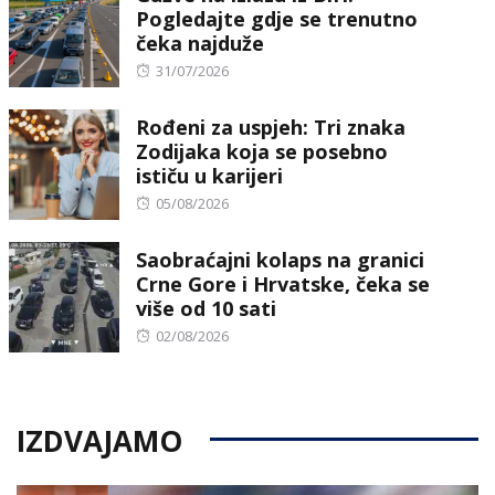
Pogledajte gdje se trenutno
čeka najduže
Posted
31/07/2026
on
Rođeni za uspjeh: Tri znaka
Zodijaka koja se posebno
ističu u karijeri
Posted
05/08/2026
on
Saobraćajni kolaps na granici
Crne Gore i Hrvatske, čeka se
više od 10 sati
Posted
02/08/2026
on
IZDVAJAMO