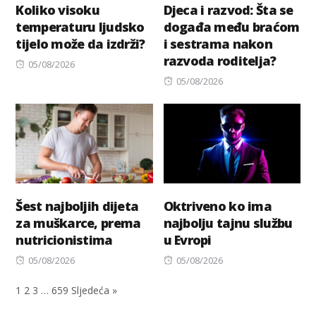
Koliko visoku
Djeca i razvod: Šta se
temperaturu ljudsko
događa među braćom
tijelo može da izdrži?
i sestrama nakon
razvoda roditelja?
Posted
05/08/2026
on
Posted
05/08/2026
on
Šest najboljih dijeta
Oktriveno ko ima
za muškarce, prema
najbolju tajnu službu
nutricionistima
u Evropi
Posted
Posted
05/08/2026
05/08/2026
on
on
1
2
3
…
659
Sljedeća »