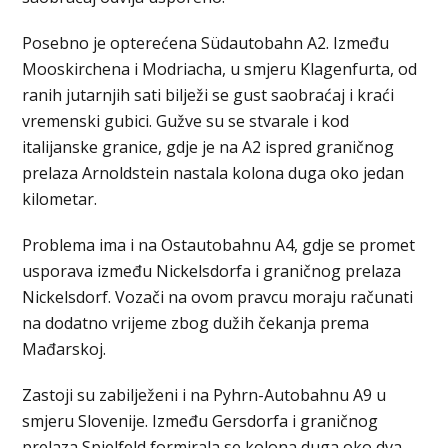
Posebno je opterećena Südautobahn A2. Između
Mooskirchena i Modriacha, u smjeru Klagenfurta, od
ranih jutarnjih sati bilježi se gust saobraćaj i kraći
vremenski gubici. Gužve su se stvarale i kod
italijanske granice, gdje je na A2 ispred graničnog
prelaza Arnoldstein nastala kolona duga oko jedan
kilometar.
Problema ima i na Ostautobahnu A4, gdje se promet
usporava između Nickelsdorfa i graničnog prelaza
Nickelsdorf. Vozači na ovom pravcu moraju računati
na dodatno vrijeme zbog dužih čekanja prema
Mađarskoj.
Zastoji su zabilježeni i na Pyhrn-Autobahnu A9 u
smjeru Slovenije. Između Gersdorfa i graničnog
prelaza Spielfeld formirala se kolona duga oko dva