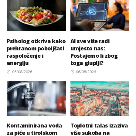
Psiholog otkriva kako
AI sve više radi
prehranom poboljšati
umjesto nas:
raspoloženje i
Postajemo li zbog
energiju
toga gluplji?
Posted
Posted
06/08/2026
06/08/2026
on
on
Kontaminirana voda
Toplotni talas izaziva
za piće u tirolskom
više sukoba na