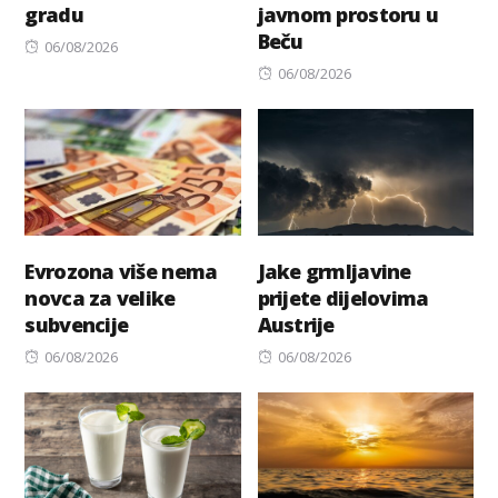
gradu
javnom prostoru u
Beču
Posted
06/08/2026
on
Posted
06/08/2026
on
Evrozona više nema
Jake grmljavine
novca za velike
prijete dijelovima
subvencije
Austrije
Posted
Posted
06/08/2026
06/08/2026
on
on