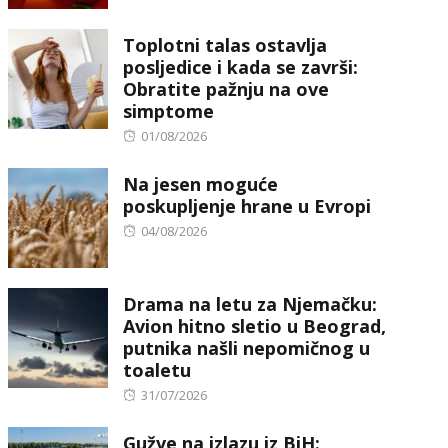
on
Toplotni talas ostavlja
posljedice i kada se završi:
Obratite pažnju na ove
simptome
Posted
01/08/2026
on
Na jesen moguće
poskupljenje hrane u Evropi
Posted
04/08/2026
on
Drama na letu za Njemačku:
Avion hitno sletio u Beograd,
putnika našli nepomičnog u
toaletu
Posted
31/07/2026
on
Gužve na izlazu iz BiH: