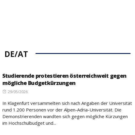
DE/AT
Studierende protestieren österreichweit gegen
mögliche Budgetkürzungen
Posted
29/05/2026
on
In Klagenfurt versammelten sich nach Angaben der Universität
rund 1.200 Personen vor der Alpen-Adria-Universität. Die
Demonstrierenden wandten sich gegen mögliche Kürzungen
im Hochschulbudget und...