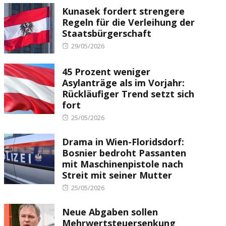
Kunasek fordert strengere
Regeln für die Verleihung der
Staatsbürgerschaft
Posted
29/05/2026
on
45 Prozent weniger
Asylanträge als im Vorjahr:
Rückläufiger Trend setzt sich
fort
Posted
25/05/2026
on
Drama in Wien-Floridsdorf:
Bosnier bedroht Passanten
mit Maschinenpistole nach
Streit mit seiner Mutter
Posted
25/05/2026
on
Neue Abgaben sollen
Mehrwertsteuersenkung