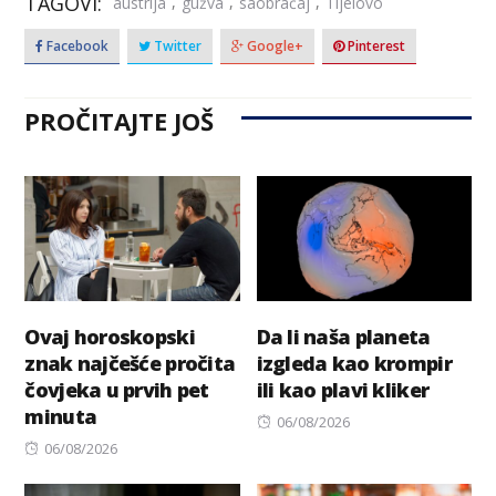
TAGOVI:
,
,
,
austrija
gužva
saobraćaj
Tijelovo
Facebook
Twitter
Google+
Pinterest
PROČITAJTE JOŠ
Ovaj horoskopski
Da li naša planeta
znak najčešće pročita
izgleda kao krompir
čovjeka u prvih pet
ili kao plavi kliker
minuta
Posted
06/08/2026
Posted
on
06/08/2026
on