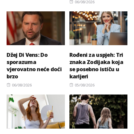
Posted
06/08/2026
on
Džej Di Vens: Do
Rođeni za uspjeh: Tri
sporazuma
znaka Zodijaka koja
vjerovatno neće doći
se posebno ističu u
brzo
karijeri
Posted
Posted
06/08/2026
05/08/2026
on
on