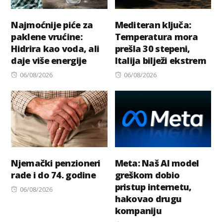
Najmoćnije piće za
Mediteran ključa:
paklene vrućine:
Temperatura mora
Hidrira kao voda, ali
prešla 30 stepeni,
daje više energije
Italija bilježi ekstrem
Posted
Posted
06/08/2026
06/08/2026
on
on
Njemački penzioneri
Meta: Naš AI model
rade i do 74. godine
greškom dobio
pristup internetu,
Posted
06/08/2026
hakovao drugu
on
kompaniju