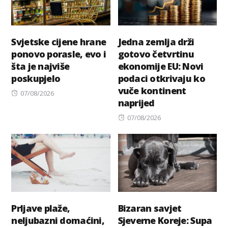
Svjetske cijene hrane
Jedna zemlja drži
ponovo porasle, evo i
gotovo četvrtinu
šta je najviše
ekonomije EU: Novi
poskupjelo
podaci otkrivaju ko
vuče kontinent
Posted
07/08/2026
naprijed
on
Posted
07/08/2026
on
Prljave plaže,
Bizaran savjet
neljubazni domaćini,
Sjeverne Koreje: Supa