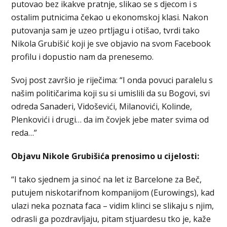
putovao bez ikakve pratnje, slikao se s djecom i s
ostalim putnicima čekao u ekonomskoj klasi. Nakon
putovanja sam je uzeo prtljagu i otišao, tvrdi tako
Nikola Grubišić koji je sve objavio na svom Facebook
profilu i dopustio nam da prenesemo.
Svoj post završio je riječima: “I onda povuci paralelu s
našim političarima koji su si umislili da su Bogovi, svi
odreda Sanaderi, Vidoševići, Milanovići, Kolinde,
Plenkovići i drugi… da im čovjek jebe mater svima od
reda…”
Objavu Nikole Grubišića prenosimo u cijelosti:
“I tako sjednem ja sinoć na let iz Barcelone za Beč,
putujem niskotarifnom kompanijom (Eurowings), kad
ulazi neka poznata faca – vidim klinci se slikaju s njim,
odrasli ga pozdravljaju, pitam stjuardesu tko je, kaže