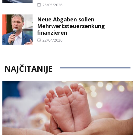
Posted
25/05/2026
on
Neue Abgaben sollen
Mehrwertsteuersenkung
finanzieren
Posted
22/04/2026
on
NAJČITANIJE