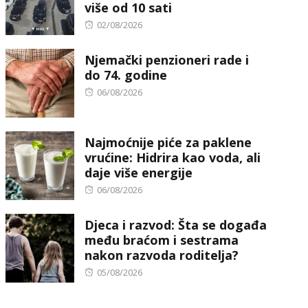
više od 10 sati
Posted
02/08/2026
on
Njemački penzioneri rade i
do 74. godine
Posted
06/08/2026
on
Najmoćnije piće za paklene
vrućine: Hidrira kao voda, ali
daje više energije
Posted
06/08/2026
on
Djeca i razvod: Šta se događa
među braćom i sestrama
nakon razvoda roditelja?
Posted
05/08/2026
on