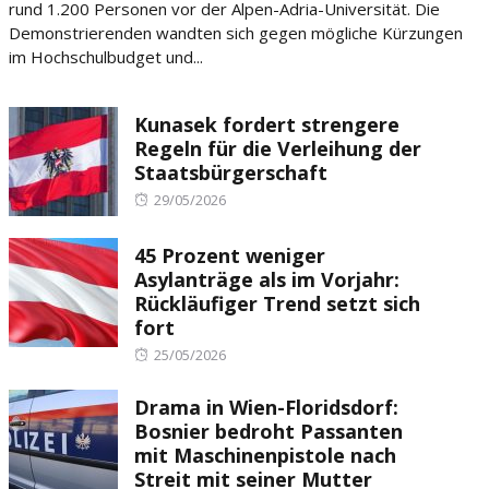
rund 1.200 Personen vor der Alpen-Adria-Universität. Die
Demonstrierenden wandten sich gegen mögliche Kürzungen
im Hochschulbudget und...
Kunasek fordert strengere
Regeln für die Verleihung der
Staatsbürgerschaft
Posted
29/05/2026
on
45 Prozent weniger
Asylanträge als im Vorjahr:
Rückläufiger Trend setzt sich
fort
Posted
25/05/2026
on
Drama in Wien-Floridsdorf:
Bosnier bedroht Passanten
mit Maschinenpistole nach
Streit mit seiner Mutter