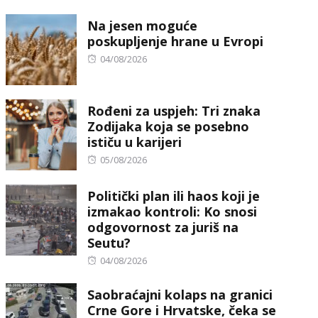
on
Na jesen moguće
poskupljenje hrane u Evropi
Posted
04/08/2026
on
Rođeni za uspjeh: Tri znaka
Zodijaka koja se posebno
ističu u karijeri
Posted
05/08/2026
on
Politički plan ili haos koji je
izmakao kontroli: Ko snosi
odgovornost za juriš na
Seutu?
Posted
04/08/2026
on
Saobraćajni kolaps na granici
Crne Gore i Hrvatske, čeka se