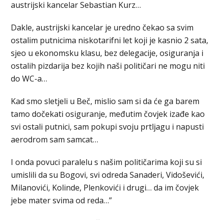
austrijski kancelar Sebastian Kurz…
Dakle, austrijski kancelar je uredno čekao sa svim
ostalim putnicima niskotarifni let koji je kasnio 2 sata,
sjeo u ekonomsku klasu, bez delegacije, osiguranja i
ostalih pizdarija bez kojih naši političari ne mogu niti
do WC-a…
Kad smo sletjeli u Beč, mislio sam si da će ga barem
tamo dočekati osiguranje, međutim čovjek izađe kao
svi ostali putnici, sam pokupi svoju prtljagu i napusti
aerodrom sam samcat…
I onda povuci paralelu s našim političarima koji su si
umislili da su Bogovi, svi odreda Sanaderi, Vidoševići,
Milanovići, Kolinde, Plenkovići i drugi… da im čovjek
jebe mater svima od reda…”