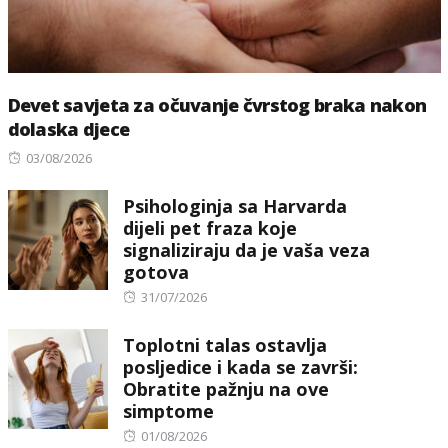
Devet savjeta za očuvanje čvrstog braka nakon
dolaska djece
Posted
03/08/2026
on
Psihologinja sa Harvarda
dijeli pet fraza koje
signaliziraju da je vaša veza
gotova
Posted
31/07/2026
on
Toplotni talas ostavlja
posljedice i kada se završi:
Obratite pažnju na ove
simptome
Posted
01/08/2026