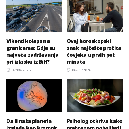
Vikend kolaps na
Ovaj horoskopski
granicama: Gdje su
znak najčešće pročita
najveća zadržavanja
čovjeka u prvih pet
pri izlasku iz BiH?
minuta
Posted
Posted
07/08/2026
06/08/2026
on
on
Da li naša planeta
Psiholog otkriva kako
izgleda kao krompir
prehranom poboljšati