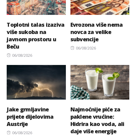
Toplotni talas izaziva
Evrozona više nema
više sukoba na
novca za velike
javnom prostoru u
subvencije
Beču
Posted
06/08/2026
Posted
on
06/08/2026
on
Jake grmljavine
Najmoćnije piće za
prijete dijelovima
paklene vrućine:
Austrije
Hidrira kao voda, ali
daje više energije
Posted
06/08/2026