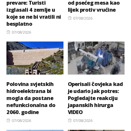
prevare: Turisti
od psećeg mesa kao
izglasali 4 zemlje u
lijek protiv vrućine
koje se ne bi vratili ni
Posted
07/08/2026
besplatno
on
Posted
07/08/2026
on
Polovina svjetskih
Operisali čovjeka kad
hidroelektrana bi
je udario jak potres:
mogla da postane
Pogledajte reakciju
nefunkcionalna do
japanskih hirurga
2060. godine
VIDEO
Posted
Posted
07/08/2026
07/08/2026
on
on