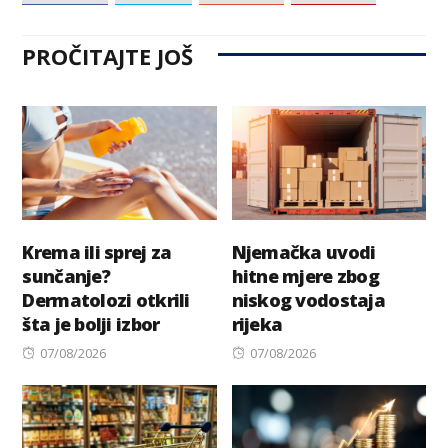
PROČITAJTE JOŠ
Krema ili sprej za
Njemačka uvodi
sunčanje?
hitne mjere zbog
Dermatolozi otkrili
niskog vodostaja
šta je bolji izbor
rijeka
Posted
Posted
07/08/2026
07/08/2026
on
on