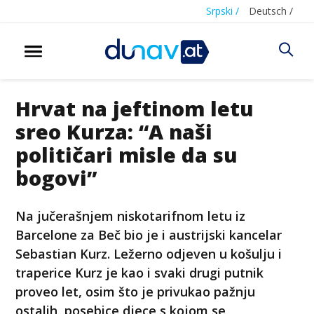
Srpski /
Deutsch /
Hrvat na jeftinom letu
sreo Kurza: “A naši
političari misle da su
bogovi”
Na jučerašnjem niskotarifnom letu iz
Barcelone za Beč bio je i austrijski kancelar
Sebastian Kurz. Ležerno odjeven u košulju i
traperice Kurz je kao i svaki drugi putnik
proveo let, osim što je privukao pažnju
ostalih, posebice djece s kojom se