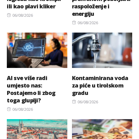
ili kao plavi kliker
raspoloženje i
energiju
Posted
06/08/2026
on
Posted
06/08/2026
on
AI sve više radi
Kontaminirana voda
umjesto nas:
za piće u tirolskom
Postajemo li zbog
gradu
toga gluplji?
Posted
06/08/2026
Posted
on
06/08/2026
on