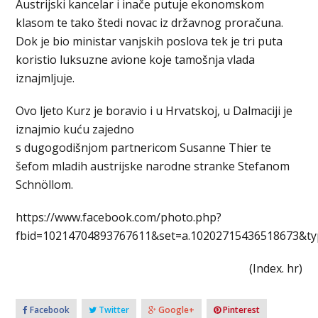
Austrijski kancelar i inače putuje ekonomskom
klasom te tako štedi novac iz državnog proračuna.
Dok je bio ministar vanjskih poslova tek je tri puta
koristio luksuzne avione koje tamošnja vlada
iznajmljuje.
Ovo ljeto Kurz je boravio i u Hrvatskoj, u Dalmaciji je
iznajmio kuću zajedno
s dugogodišnjom partnericom Susanne Thier te
šefom mladih austrijske narodne stranke Stefanom
Schnöllom.
https://www.facebook.com/photo.php?
fbid=10214704893767611&set=a.10202715436518673&t
(Index. hr)
Facebook
Twitter
Google+
Pinterest