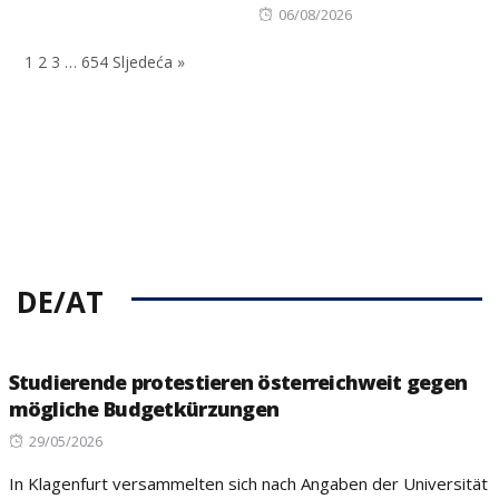
on
Posted
06/08/2026
on
1
2
3
…
654
Sljedeća »
DE/AT
Studierende protestieren österreichweit gegen
mögliche Budgetkürzungen
Posted
29/05/2026
on
In Klagenfurt versammelten sich nach Angaben der Universität