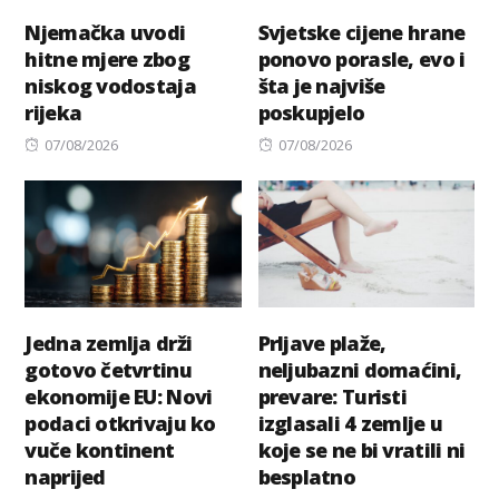
Njemačka uvodi
Svjetske cijene hrane
hitne mjere zbog
ponovo porasle, evo i
niskog vodostaja
šta je najviše
rijeka
poskupjelo
Posted
Posted
07/08/2026
07/08/2026
on
on
Jedna zemlja drži
Prljave plaže,
gotovo četvrtinu
neljubazni domaćini,
ekonomije EU: Novi
prevare: Turisti
podaci otkrivaju ko
izglasali 4 zemlje u
vuče kontinent
koje se ne bi vratili ni
naprijed
besplatno