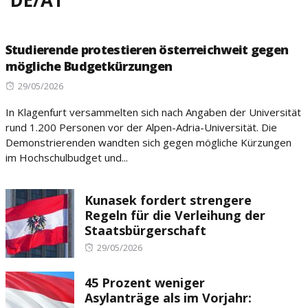
DE/AT
Studierende protestieren österreichweit gegen
mögliche Budgetkürzungen
Posted
29/05/2026
on
In Klagenfurt versammelten sich nach Angaben der Universität
rund 1.200 Personen vor der Alpen-Adria-Universität. Die
Demonstrierenden wandten sich gegen mögliche Kürzungen
im Hochschulbudget und...
Kunasek fordert strengere
Regeln für die Verleihung der
Staatsbürgerschaft
Posted
29/05/2026
on
45 Prozent weniger
Asylanträge als im Vorjahr: