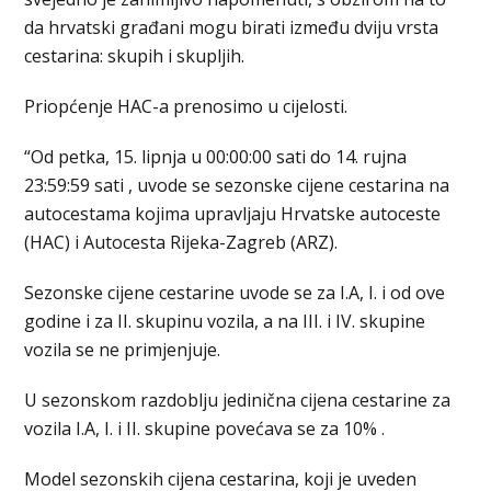
da hrvatski građani mogu birati između dviju vrsta
cestarina: skupih i skupljih.
Priopćenje HAC-a prenosimo u cijelosti.
“Od petka, 15. lipnja u 00:00:00 sati do 14. rujna
23:59:59 sati , uvode se sezonske cijene cestarina na
autocestama kojima upravljaju Hrvatske autoceste
(HAC) i Autocesta Rijeka-Zagreb (ARZ).
Sezonske cijene cestarine uvode se za I.A, I. i od ove
godine i za II. skupinu vozila, a na III. i IV. skupine
vozila se ne primjenjuje.
U sezonskom razdoblju jedinična cijena cestarine za
vozila I.A, I. i II. skupine povećava se za 10% .
Model sezonskih cijena cestarina, koji je uveden