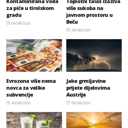
Kontaminirana voda
Toplotni talas izaziva
za piće u tirolskom
više sukoba na
gradu
javnom prostoru u
Beču
Posted
06/08/2026
on
Posted
06/08/2026
on
Evrozona više nema
Jake grmljavine
novca za velike
prijete dijelovima
subvencije
Austrije
Posted
Posted
06/08/2026
06/08/2026
on
on