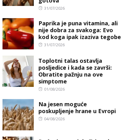
gotova
Posted
31/07/2026
on
Paprika je puna vitamina, ali
nije dobra za svakoga: Evo
kod koga ipak izaziva tegobe
Posted
31/07/2026
on
Toplotni talas ostavlja
posljedice i kada se završi:
Obratite pažnju na ove
simptome
Posted
01/08/2026
on
Na jesen moguće
poskupljenje hrane u Evropi
Posted
04/08/2026
on