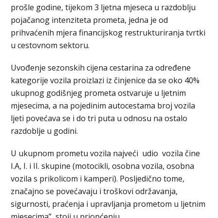
prošle godine, tijekom 3 ljetna mjeseca u razdoblju
pojačanog intenziteta prometa, jedna je od
prihvaćenih mjera financijskog restrukturiranja tvrtki
u cestovnom sektoru.
Uvođenje sezonskih cijena cestarina za određene
kategorije vozila proizlazi iz činjenice da se oko 40%
ukupnog godišnjeg prometa ostvaruje u ljetnim
mjesecima, a na pojedinim autocestama broj vozila
ljeti povećava se i do tri puta u odnosu na ostalo
razdoblje u godini.
U ukupnom prometu vozila najveći udio vozila čine
I.A, I. i II. skupine (motocikli, osobna vozila, osobna
vozila s prikolicom i kamperi). Posljedično tome,
značajno se povećavaju i troškovi održavanja,
sigurnosti, praćenja i upravljanja prometom u ljetnim
mjesecima”, stoji u priopćenju.