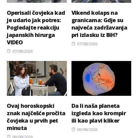
Operisali čovjeka kad
Vikend kolaps na
je udario jak potres:
granicama: Gdje su
Pogledajte reakciju
najveća zadržavanja
japanskih hirurga
pri izlasku iz BiH?
VIDEO
Posted
07/08/2026
Posted
on
07/08/2026
on
Ovaj horoskopski
Da li naša planeta
znak najčešće pročita
izgleda kao krompir
čovjeka u prvih pet
ili kao plavi kliker
minuta
Posted
06/08/2026
Posted
on
06/08/2026