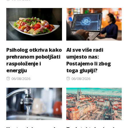
on
Psiholog otkriva kako
AI sve više radi
prehranom poboljšati
umjesto nas:
raspoloženje i
Postajemo li zbog
energiju
toga gluplji?
Posted
Posted
06/08/2026
06/08/2026
on
on