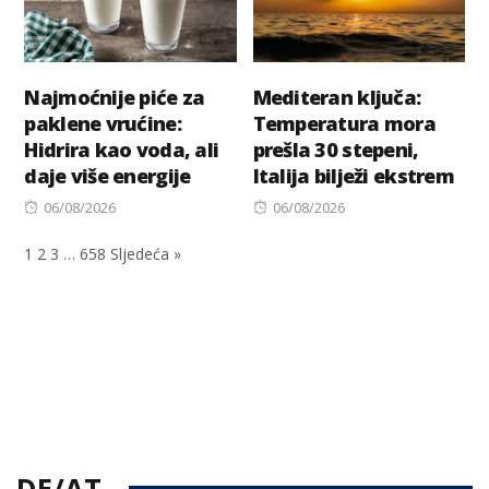
Najmoćnije piće za
Mediteran ključa:
paklene vrućine:
Temperatura mora
Hidrira kao voda, ali
prešla 30 stepeni,
daje više energije
Italija bilježi ekstrem
Posted
Posted
06/08/2026
06/08/2026
on
on
1
2
3
…
658
Sljedeća »