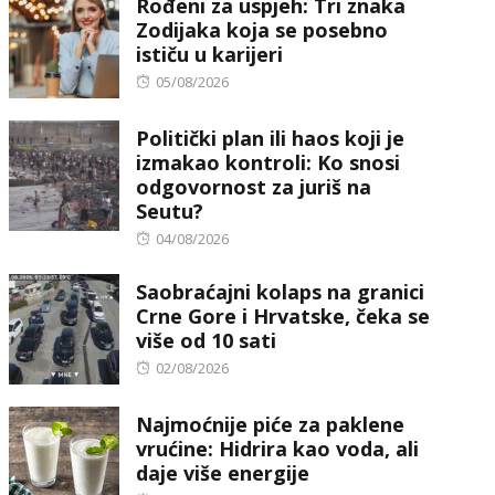
Rođeni za uspjeh: Tri znaka
Zodijaka koja se posebno
ističu u karijeri
Posted
05/08/2026
on
Politički plan ili haos koji je
izmakao kontroli: Ko snosi
odgovornost za juriš na
Seutu?
Posted
04/08/2026
on
Saobraćajni kolaps na granici
Crne Gore i Hrvatske, čeka se
više od 10 sati
Posted
02/08/2026
on
Najmoćnije piće za paklene
vrućine: Hidrira kao voda, ali
daje više energije