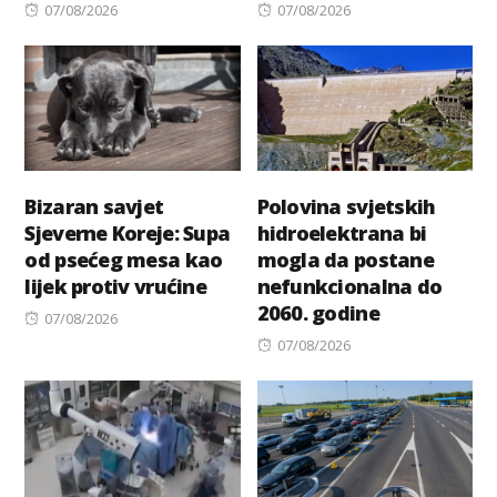
Posted
Posted
07/08/2026
07/08/2026
on
on
Bizaran savjet
Polovina svjetskih
Sjeverne Koreje: Supa
hidroelektrana bi
od psećeg mesa kao
mogla da postane
lijek protiv vrućine
nefunkcionalna do
2060. godine
Posted
07/08/2026
on
Posted
07/08/2026
on