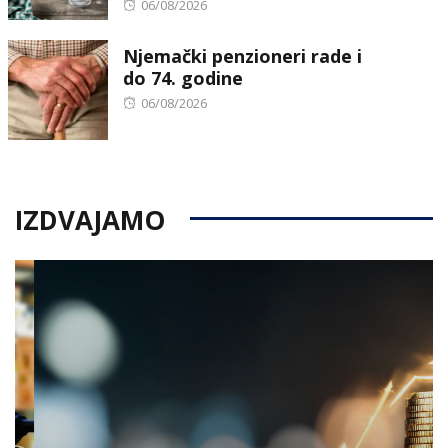
Posted
06/08/2026
on
Njemački penzioneri rade i
do 74. godine
Posted
06/08/2026
on
IZDVAJAMO