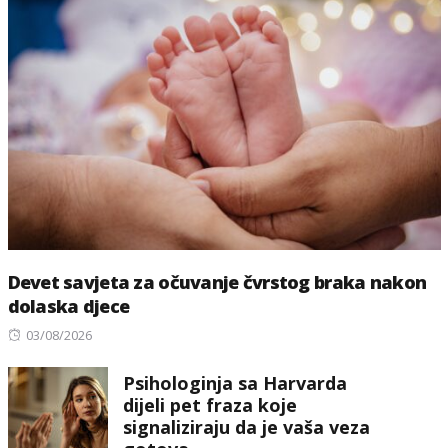
Devet savjeta za očuvanje čvrstog braka nakon
dolaska djece
Posted
03/08/2026
on
Psihologinja sa Harvarda
dijeli pet fraza koje
signaliziraju da je vaša veza