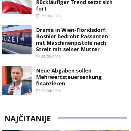
Rückläufiger Trend setzt sich
fort
Posted
25/05/2026
on
Drama in Wien-Floridsdorf:
Bosnier bedroht Passanten
mit Maschinenpistole nach
Streit mit seiner Mutter
Posted
25/05/2026
on
Neue Abgaben sollen
Mehrwertsteuersenkung
finanzieren
Posted
22/04/2026
on
NAJČITANIJE