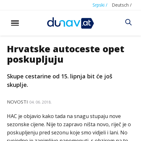
Srpski /
Deutsch /
Hrvatske autoceste opet
poskupljuju
Skupe cestarine od 15. lipnja bit će još
skuplje.
NOVOSTI
04. 06. 2018.
HAC je objavio kako tada na snagu stupaju nove
sezonske cijene. Nije to zapravo ništa novo, riječ je o
poskupljenju pred sezonu koje smo vidjeli i lani. No
svejedno je zanimljivo napomenuti, s obzirom na to