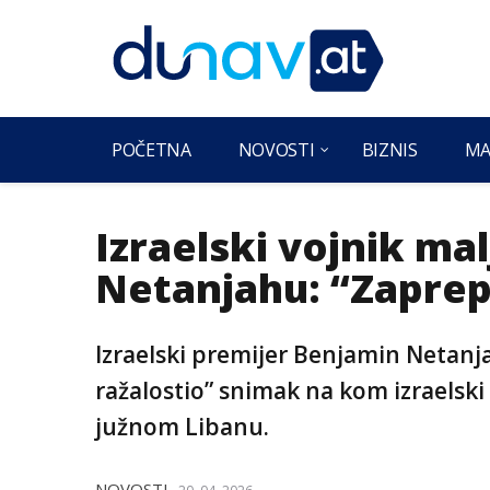
POČETNA
NOVOSTI
BIZNIS
MA
Izraelski vojnik mal
Netanjahu: “Zapre
Izraelski premijer Benjamin Netanjah
ražalostio” snimak na kom izraelski
južnom Libanu.
NOVOSTI