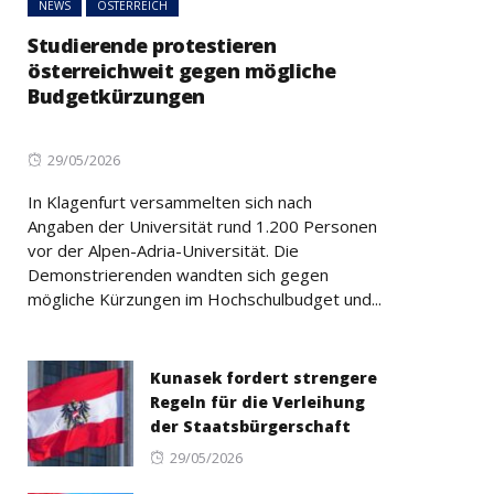
NEWS
ÖSTERREICH
Studierende protestieren
österreichweit gegen mögliche
Budgetkürzungen
Posted
29/05/2026
on
In Klagenfurt versammelten sich nach
Angaben der Universität rund 1.200 Personen
vor der Alpen-Adria-Universität. Die
Demonstrierenden wandten sich gegen
mögliche Kürzungen im Hochschulbudget und...
Kunasek fordert strengere
Regeln für die Verleihung
der Staatsbürgerschaft
Posted
29/05/2026
on