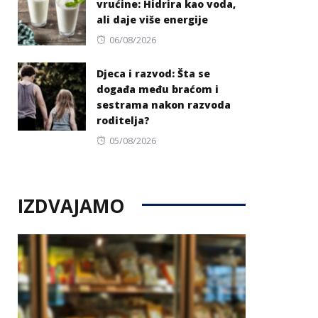
vrućine: Hidrira kao voda,
ali daje više energije
Posted
06/08/2026
on
Djeca i razvod: Šta se
događa među braćom i
sestrama nakon razvoda
roditelja?
Posted
05/08/2026
on
IZDVAJAMO