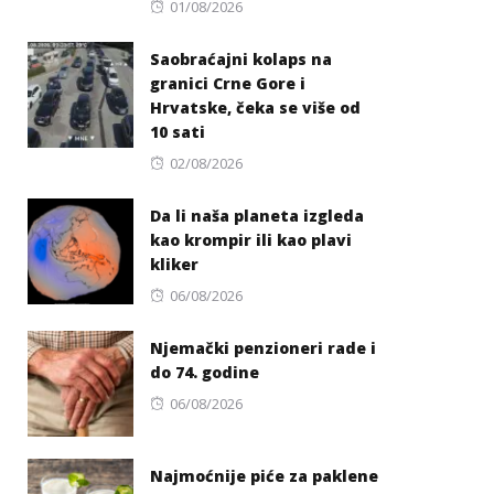
Posted
01/08/2026
on
Saobraćajni kolaps na
granici Crne Gore i
Hrvatske, čeka se više od
10 sati
Posted
02/08/2026
on
Da li naša planeta izgleda
kao krompir ili kao plavi
kliker
Posted
06/08/2026
on
Njemački penzioneri rade i
do 74. godine
Posted
06/08/2026
on
Najmoćnije piće za paklene