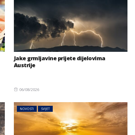
Jake grmljavine prijete dijelovima
Austrije
Posted
06/08/2026
on
NOVOSTI
SVIJET