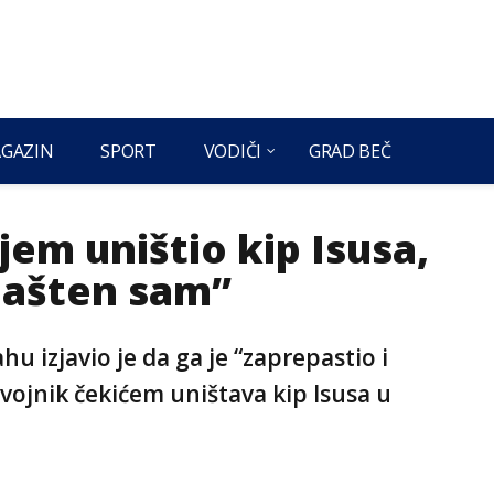
GAZIN
SPORT
VODIČI
GRAD BEČ
jem uništio kip Isusa,
pašten sam”
u izjavio je da ga je “zaprepastio i
 vojnik čekićem uništava kip Isusa u