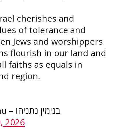
srael cherishes and
lues of tolerance and
en Jews and worshippers
ions flourish in our land and
l faiths as equals in
nd region.
בנימין
0, 2026