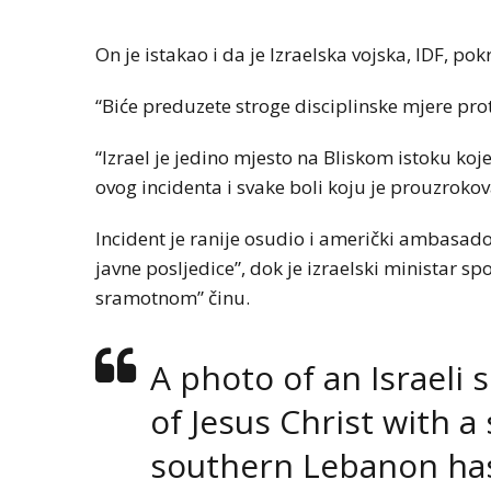
On je istakao i da je Izraelska vojska, IDF, pok
“Biće preduzete stroge disciplinske mjere proti
“Izrael je jedino mjesto na Bliskom istoku koj
ovog incidenta i svake boli koju je prouzroko
Incident je ranije osudio i američki ambasador
javne posljedice”, dok je izraelski ministar spo
sramotnom” činu.
A photo of an Israeli 
of Jesus Christ with 
southern Lebanon ha