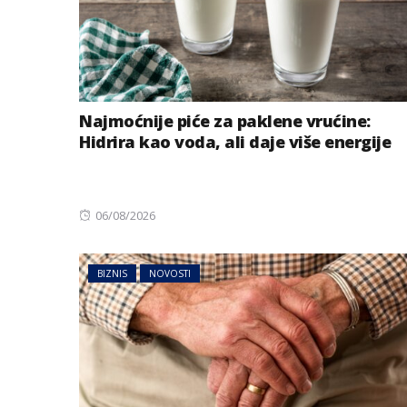
Najmoćnije piće za paklene vrućine:
Hidrira kao voda, ali daje više energije
Posted
06/08/2026
BIZNIS
on
Energetski probl
niskog vodostaj
BIZNIS
NOVOSTI