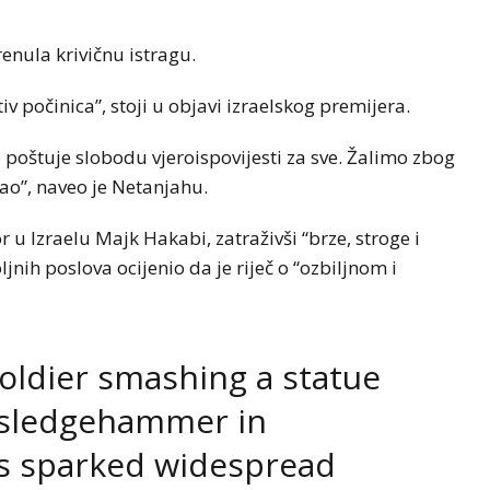
renula krivičnu istragu.
v počinica”, stoji u objavi izraelskog premijera.
e poštuje slobodu vjeroispovijesti za sve. Žalimo zbog
vao”, naveo je Netanjahu.
 u Izraelu Majk Hakabi, zatraživši “brze, stroge i
ljnih poslova ocijenio da je riječ o “ozbiljnom i
soldier smashing a statue
a sledgehammer in
s sparked widespread