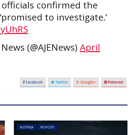
officials confirmed the
‘promised to investigate.’
RyUhRS
ng News (@AJENews)
April
Facebook
Twitter
Google+
Pinterest
AUSTRIJA
NOVOSTI