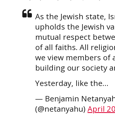
As the Jewish state, I
upholds the Jewish va
mutual respect betwe
of all faiths. All relig
we view members of al
building our society a
Yesterday, like the…
— Benjamin Netanyahu –  נתניהו
(@netanyahu)
April 2