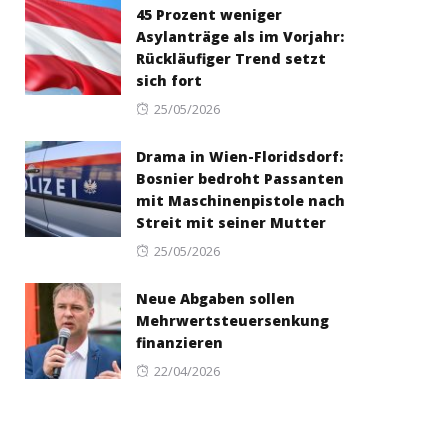
45 Prozent weniger
Asylanträge als im Vorjahr:
Rückläufiger Trend setzt
sich fort
Posted
25/05/2026
on
Drama in Wien-Floridsdorf:
Bosnier bedroht Passanten
mit Maschinenpistole nach
Streit mit seiner Mutter
Posted
25/05/2026
on
Neue Abgaben sollen
Mehrwertsteuersenkung
finanzieren
Posted
22/04/2026
on