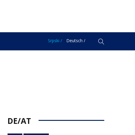
Srpski /
Deutsch /
DE/AT