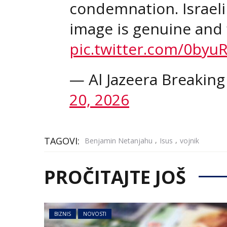
condemnation. Israeli 
image is genuine and 
pic.twitter.com/0byu
— Al Jazeera Breaki
20, 2026
TAGOVI:
,
,
Benjamin Netanjahu
Isus
vojnik
PROČITAJTE JOŠ
BIZNIS
NOVOSTI