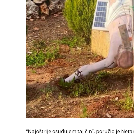
“Najoštrije osuđujem taj čin”, poručio je Neta