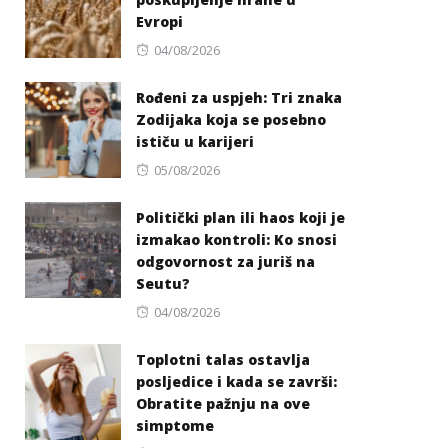
Evropi
Posted
04/08/2026
on
Rođeni za uspjeh: Tri znaka
Zodijaka koja se posebno
ističu u karijeri
Posted
05/08/2026
on
Politički plan ili haos koji je
izmakao kontroli: Ko snosi
odgovornost za juriš na
Seutu?
Posted
04/08/2026
on
Toplotni talas ostavlja
posljedice i kada se završi:
Obratite pažnju na ove
simptome