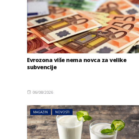
Evrozona više nema novca za velike
subvencije
Posted
06/08/2026
on
MAGAZIN
NOVOSTI