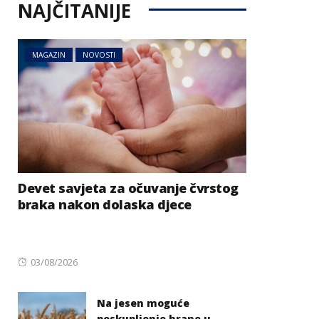
NAJČITANIJE
MAGAZIN
NOVOSTI
Devet savjeta za očuvanje čvrstog
braka nakon dolaska djece
Posted
03/08/2026
on
Na jesen moguće
poskupljenje hrane u