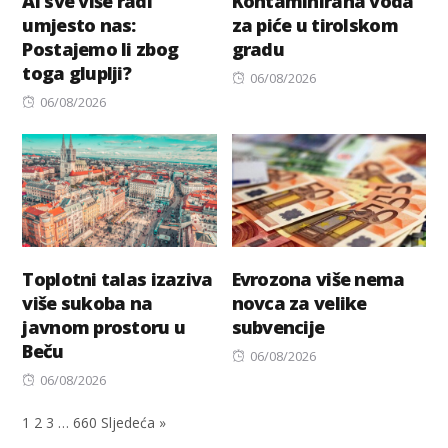
AI sve više radi
Kontaminirana voda
umjesto nas:
za piće u tirolskom
Postajemo li zbog
gradu
toga gluplji?
Posted
06/08/2026
Posted
on
06/08/2026
on
Toplotni talas izaziva
Evrozona više nema
više sukoba na
novca za velike
javnom prostoru u
subvencije
Beču
Posted
06/08/2026
Posted
on
06/08/2026
on
1
2
3
…
660
Sljedeća »