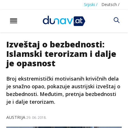
Srpski /
Deutsch /
Izveštaj o bezbednosti:
Islamski terorizam i dalje
je opasnost
Broj ekstremistički motivisanih krivičnih dela
je snažno opao, pokazuje austrijski izveštaj o
bezbednosti. Međutim, pretnja bezbednosti
je i dalje terorizam.
AUSTRIJA
29. 06. 2018.