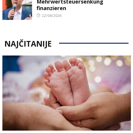
Mehrwertsteuersenkung
finanzieren
Posted
22/04/2026
on
NAJČITANIJE