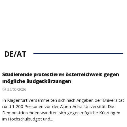
DE/AT
Studierende protestieren österreichweit gegen
mögliche Budgetkürzungen
Posted
29/05/2026
on
In Klagenfurt versammelten sich nach Angaben der Universität
rund 1.200 Personen vor der Alpen-Adria-Universität. Die
Demonstrierenden wandten sich gegen mögliche Kürzungen
im Hochschulbudget und...