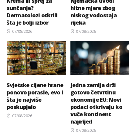
Krema ili sprej za
Njemačka uvodi
sunčanje?
hitne mjere zbog
Dermatolozi otkrili
niskog vodostaja
šta je bolji izbor
rijeka
Posted
Posted
07/08/2026
07/08/2026
on
on
Svjetske cijene hrane
Jedna zemlja drži
ponovo porasle, evo i
gotovo četvrtinu
šta je najviše
ekonomije EU: Novi
poskupjelo
podaci otkrivaju ko
vuče kontinent
Posted
07/08/2026
naprijed
on
Posted
07/08/2026