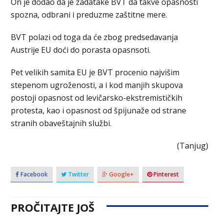
On je dodao da je zadatake BVT da takve opasnosti
spozna, odbrani i preduzme zaštitne mere.
BVT polazi od toga da će zbog predsedavanja
Austrije EU doći do porasta opasnsoti.
Pet velikih samita EU je BVT procenio najvišim
stepenom ugroženosti, a i kod manjih skupova
postoji opasnost od levičarsko-ekstremističkih
protesta, kao i opasnost od špijunaže od strane
stranih obaveštajnih službi.
(Tanjug)
Facebook
Twitter
Google+
Pinterest
PROČITAJTE JOŠ