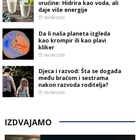
vrućine: Hidrira kao voda, ali
daje više energije
Posted
06/08/2026
on
Da li naša planeta izgleda
kao krompir ili kao plavi
kliker
Posted
06/08/2026
on
Djeca i razvod: Šta se događa
među braćom i sestrama
nakon razvoda roditelja?
Posted
05/08/2026
on
IZDVAJAMO