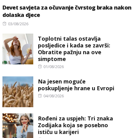
Devet savjeta za očuvanje čvrstog braka nakon
dolaska djece
Posted
03/08/2026
on
Toplotni talas ostavlja
posljedice i kada se završi:
Obratite pažnju na ove
simptome
Posted
01/08/2026
on
Na jesen moguće
poskupljenje hrane u Evropi
Posted
04/08/2026
on
Rođeni za uspjeh: Tri znaka
Zodijaka koja se posebno
ističu u karijeri