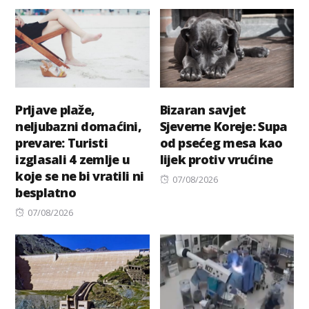
on
Prljave plaže,
Bizaran savjet
neljubazni domaćini,
Sjeverne Koreje: Supa
prevare: Turisti
od psećeg mesa kao
izglasali 4 zemlje u
lijek protiv vrućine
koje se ne bi vratili ni
Posted
07/08/2026
besplatno
on
Posted
07/08/2026
on