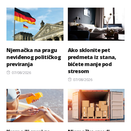
Njemačka na pragu
Ako sklonite pet
neviđenog političkog
predmeta iz stana,
previranja
bićete manje pod
stresom
Posted
07/08/2026
on
Posted
07/08/2026
on