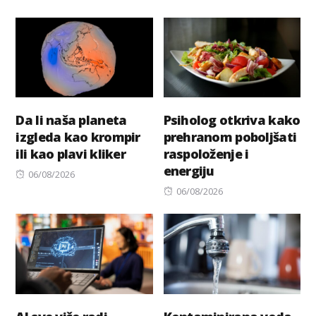
on
on
Da li naša planeta
Psiholog otkriva kako
izgleda kao krompir
prehranom poboljšati
ili kao plavi kliker
raspoloženje i
energiju
Posted
06/08/2026
on
Posted
06/08/2026
on