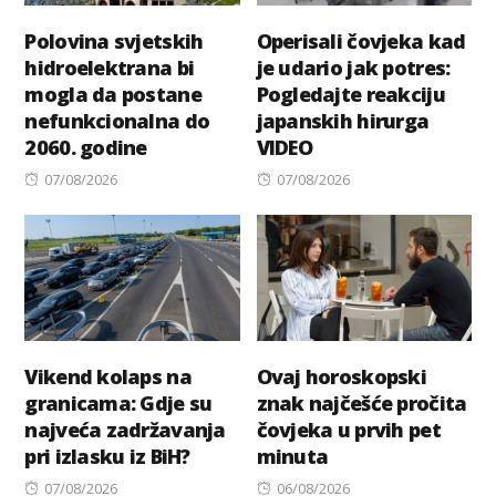
Polovina svjetskih
Operisali čovjeka kad
hidroelektrana bi
je udario jak potres:
mogla da postane
Pogledajte reakciju
nefunkcionalna do
japanskih hirurga
2060. godine
VIDEO
Posted
Posted
07/08/2026
07/08/2026
on
on
Vikend kolaps na
Ovaj horoskopski
granicama: Gdje su
znak najčešće pročita
najveća zadržavanja
čovjeka u prvih pet
pri izlasku iz BiH?
minuta
Posted
Posted
07/08/2026
06/08/2026