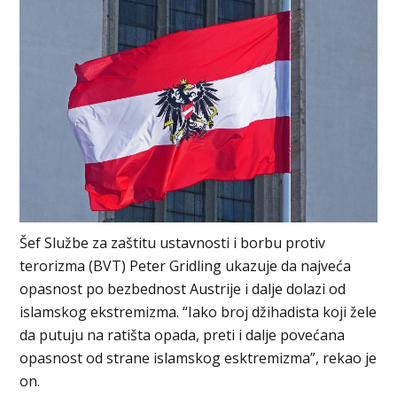
Šef Službe za zaštitu ustavnosti i borbu protiv
terorizma (BVT) Peter Gridling ukazuje da najveća
opasnost po bezbednost Austrije i dalje dolazi od
islamskog ekstremizma. “Iako broj džihadista koji žele
da putuju na ratišta opada, preti i dalje povećana
opasnost od strane islamskog esktremizma”, rekao je
on.