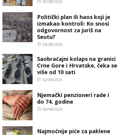
Posted
05/08/2026
on
Politički plan ili haos koji je
izmakao kontroli: Ko snosi
odgovornost za juriš na
Seutu?
Posted
04/08/2026
on
Saobraćajni kolaps na granici
Crne Gore i Hrvatske, čeka se
više od 10 sati
Posted
02/08/2026
on
Njemački penzioneri rade i
do 74. godine
Posted
06/08/2026
on
Najmoćnije piće za paklene