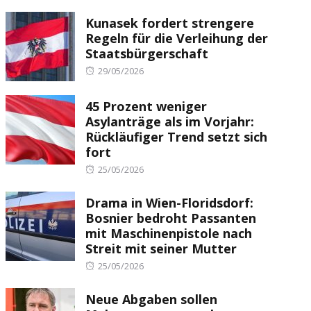
Kunasek fordert strengere
Regeln für die Verleihung der
Staatsbürgerschaft
Posted
29/05/2026
on
45 Prozent weniger
Asylanträge als im Vorjahr:
Rückläufiger Trend setzt sich
fort
Posted
25/05/2026
on
Drama in Wien-Floridsdorf:
Bosnier bedroht Passanten
mit Maschinenpistole nach
Streit mit seiner Mutter
Posted
25/05/2026
on
Neue Abgaben sollen