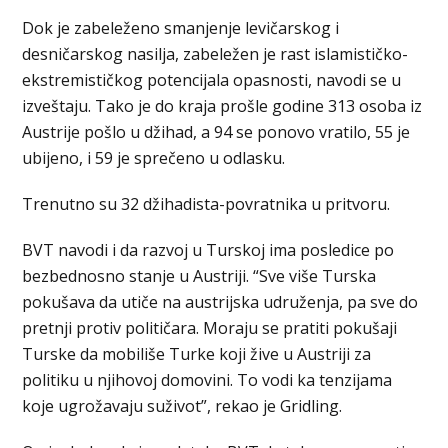
Dok je zabeleženo smanjenje levičarskog i
desničarskog nasilja, zabeležen je rast islamističko-
ekstremističkog potencijala opasnosti, navodi se u
izveštaju. Tako je do kraja prošle godine 313 osoba iz
Austrije pošlo u džihad, a 94 se ponovo vratilo, 55 je
ubijeno, i 59 je sprečeno u odlasku.
Trenutno su 32 džihadista-povratnika u pritvoru.
BVT navodi i da razvoj u Turskoj ima posledice po
bezbednosno stanje u Austriji. “Sve više Turska
pokušava da utiče na austrijska udruženja, pa sve do
pretnji protiv političara. Moraju se pratiti pokušaji
Turske da mobiliše Turke koji žive u Austriji za
politiku u njihovoj domovini. To vodi ka tenzijama
koje ugrožavaju suživot”, rekao je Gridling.