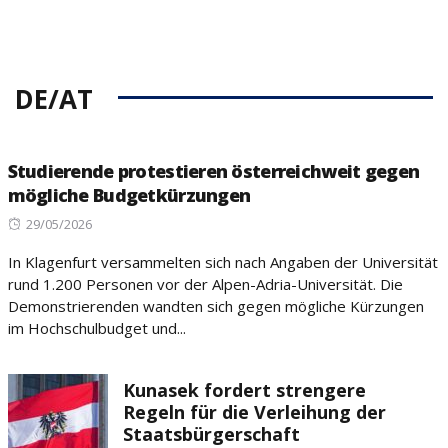
DE/AT
Studierende protestieren österreichweit gegen
mögliche Budgetkürzungen
Posted
29/05/2026
on
In Klagenfurt versammelten sich nach Angaben der Universität
rund 1.200 Personen vor der Alpen-Adria-Universität. Die
Demonstrierenden wandten sich gegen mögliche Kürzungen
im Hochschulbudget und...
Kunasek fordert strengere
Regeln für die Verleihung der
Staatsbürgerschaft