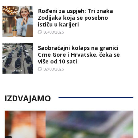
on
Rođeni za uspjeh: Tri znaka
Zodijaka koja se posebno
ističu u karijeri
Posted
05/08/2026
on
Saobraćajni kolaps na granici
Crne Gore i Hrvatske, čeka se
više od 10 sati
Posted
02/08/2026
on
IZDVAJAMO