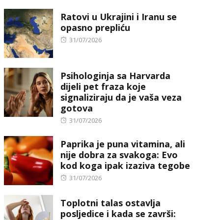
on
Ratovi u Ukrajini i Iranu se
opasno prepliću
Posted
31/07/2026
on
Psihologinja sa Harvarda
dijeli pet fraza koje
signaliziraju da je vaša veza
gotova
Posted
31/07/2026
on
Paprika je puna vitamina, ali
nije dobra za svakoga: Evo
kod koga ipak izaziva tegobe
Posted
31/07/2026
on
Toplotni talas ostavlja
posljedice i kada se završi: