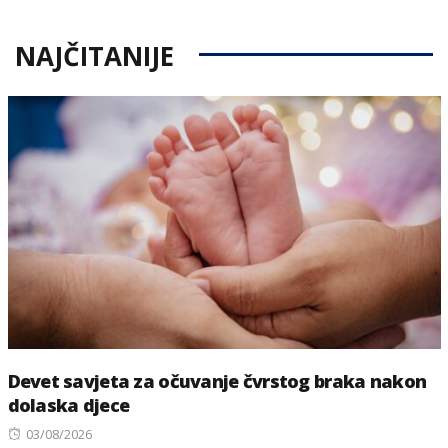
NAJČITANIJE
Devet savjeta za očuvanje čvrstog braka nakon
dolaska djece
Posted
03/08/2026