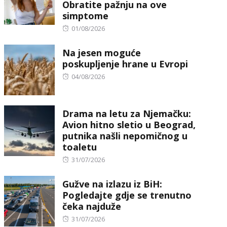
Obratite pažnju na ove
simptome
Posted
01/08/2026
on
Na jesen moguće
poskupljenje hrane u Evropi
Posted
04/08/2026
on
Drama na letu za Njemačku:
Avion hitno sletio u Beograd,
putnika našli nepomičnog u
toaletu
Posted
31/07/2026
on
Gužve na izlazu iz BiH:
Pogledajte gdje se trenutno
čeka najduže
Posted
31/07/2026