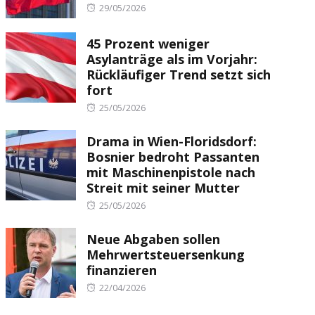
Posted
29/05/2026
on
45 Prozent weniger
Asylanträge als im Vorjahr:
Rückläufiger Trend setzt sich
fort
Posted
25/05/2026
on
Drama in Wien-Floridsdorf:
Bosnier bedroht Passanten
mit Maschinenpistole nach
Streit mit seiner Mutter
Posted
25/05/2026
on
Neue Abgaben sollen
Mehrwertsteuersenkung
finanzieren
Posted
22/04/2026
on