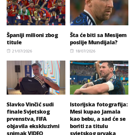
Španiji milioni zbog
Šta će biti sa Mesijem
titule
poslije Mundijala?
Posted
Posted
21/07/2026
18/07/2026
on
on
Slavko Vinčić sudi
Istorijska fotografija:
finale Svjetskog
Mesi kupao Jamala
prvenstva, FIFA
kao bebu, a sad će se
objavila ekskluzivni
boriti za titulu
snimak VIDEO
svjetskog prvaka