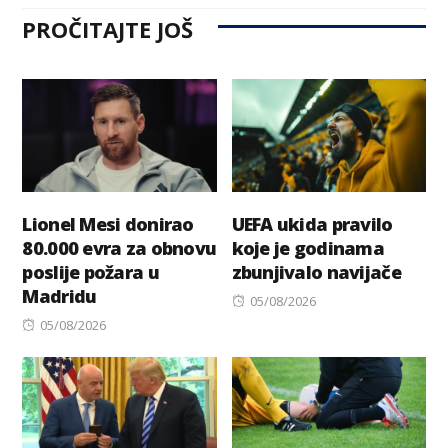
PROČITAJTE JOŠ
Lionel Mesi donirao
UEFA ukida pravilo
80.000 evra za obnovu
koje je godinama
poslije požara u
zbunjivalo navijače
Madridu
Posted
05/08/2026
Posted
on
05/08/2026
on