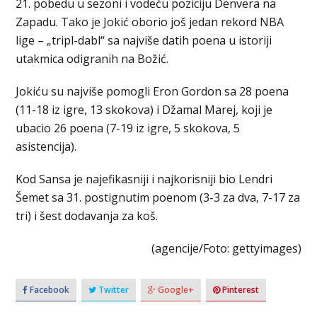
21. pobedu u sezoni i vodeću poziciju Denvera na
Zapadu. Tako je Jokić oborio još jedan rekord NBA
lige – „tripl-dabl“ sa najviše datih poena u istoriji
utakmica odigranih na Božić.
Jokiću su najviše pomogli Eron Gordon sa 28 poena
(11-18 iz igre, 13 skokova) i Džamal Marej, koji je
ubacio 26 poena (7-19 iz igre, 5 skokova, 5
asistencija).
Kod Sansa je najefikasniji i najkorisniji bio Lendri
Šemet sa 31. postignutim poenom (3-3 za dva, 7-17 za
tri) i šest dodavanja za koš.
(agencije/Foto: gettyimages)
Facebook
Twitter
Google+
Pinterest