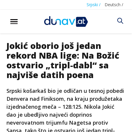
Srpski /
Deutsch /
Jokić oborio još jedan
rekord NBA lige: Na Božić
ostvario „tripl-dabl“ sa
najviše datih poena
Srpski košarkaš bio je odličan u tesnoj pobedi
Denvera nad Finiksom, na kraju produžetaka
izjednačenog meča – 128:125. Nikola Jokić
dao je ubedljivo najveći doprinos
neverovatnom trijumfu Nagetsa protiv
Sansa, tako što je ostvario još jedan tripl-