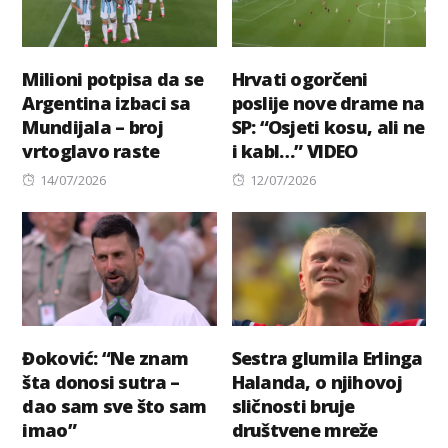
Milioni potpisa da se
Hrvati ogorčeni
Argentina izbaci sa
poslije nove drame na
Mundijala – broj
SP: “Osjeti kosu, ali ne
vrtoglavo raste
i kabl…” VIDEO
Posted
Posted
14/07/2026
12/07/2026
on
on
Đoković: “Ne znam
Sestra glumila Erlinga
šta donosi sutra –
Halanda, o njihovoj
dao sam sve što sam
sličnosti bruje
imao”
društvene mreže