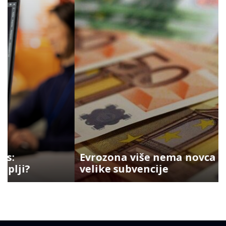
Evrozona više nema novca za
velike subvencije