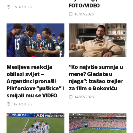
FOTO/VIDEO
Posted
17/07/2026
on
Posted
16/07/2026
on
Mesijeva reakcija
“Ko najviše sumnja u
obilazi svijet –
mene? Gledate u
Argentinci pronašli
njega”: Izašao trejler
Pikfordove “puškice” i
za film o Đokoviću
smijali mu se VIDEO
Posted
14/07/2026
Posted
on
16/07/2026
on