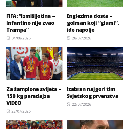
FIFA: “Izmišljotina –
Englezima dosta –
Infantino nije zvao
golman koji “glumi”,
Trampa”
ide napolje
Posted
Posted
04/08/2026
28/07/2026
on
on
Za šampione svijeta –
Izabran najgori tim
150 kg paradajza
Svjetskog prvenstva
VIDEO
Posted
22/07/2026
Posted
on
23/07/2026
on