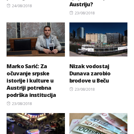
Austriju?
Posted
24/08/2018
on
Posted
23/08/2018
on
Marko Sarić: Za
Nizak vodostaj
očuvanje srpske
Dunava zarobio
istorije i kulture u
brodove u Beču
Austriji potrebna
Posted
23/08/2018
podrška institucija
on
Posted
23/08/2018
on