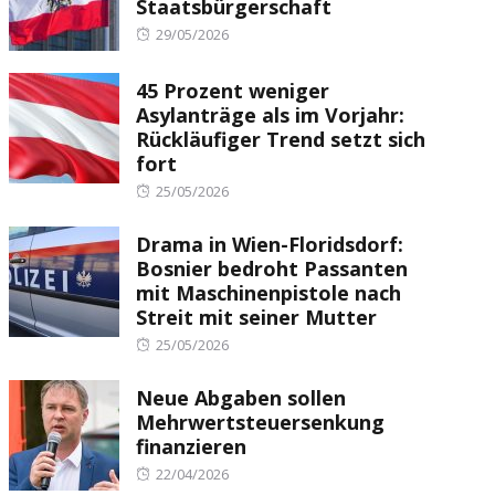
Staatsbürgerschaft
Posted
29/05/2026
on
45 Prozent weniger
Asylanträge als im Vorjahr:
Rückläufiger Trend setzt sich
fort
Posted
25/05/2026
on
Drama in Wien-Floridsdorf:
Bosnier bedroht Passanten
mit Maschinenpistole nach
Streit mit seiner Mutter
Posted
25/05/2026
on
Neue Abgaben sollen
Mehrwertsteuersenkung
finanzieren
Posted
22/04/2026