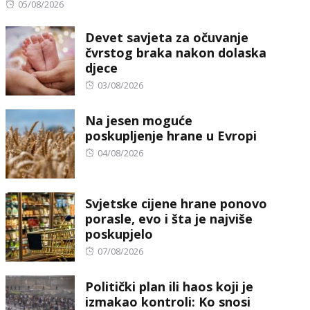
Posted
05/08/2026
on
Devet savjeta za očuvanje
čvrstog braka nakon dolaska
djece
Posted
03/08/2026
on
Na jesen moguće
poskupljenje hrane u Evropi
Posted
04/08/2026
on
Svjetske cijene hrane ponovo
porasle, evo i šta je najviše
poskupjelo
Posted
07/08/2026
on
Politički plan ili haos koji je
izmakao kontroli: Ko snosi