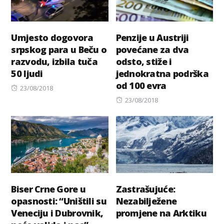
Umjesto dogovora
Penzije u Austriji
srpskog para u Beču o
povećane za dva
razvodu, izbila tuča
odsto, stiže i
50 ljudi
jednokratna podrška
od 100 evra
Posted
23/08/2018
on
Posted
23/08/2018
on
Biser Crne Gore u
Zastrašujuće:
opasnosti: “Uništili su
Nezabilježene
Veneciju i Dubrovnik,
promjene na Arktiku