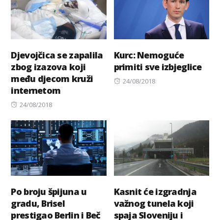
Djevojčica se zapalila
Kurc: Nemoguće
zbog izazova koji
primiti sve izbjeglice
među djecom kruži
Posted
24/08/2018
internetom
on
Posted
24/08/2018
on
Po broju špijuna u
Kasnit će izgradnja
gradu, Brisel
važnog tunela koji
prestigao Berlin i Beč
spaja Sloveniju i