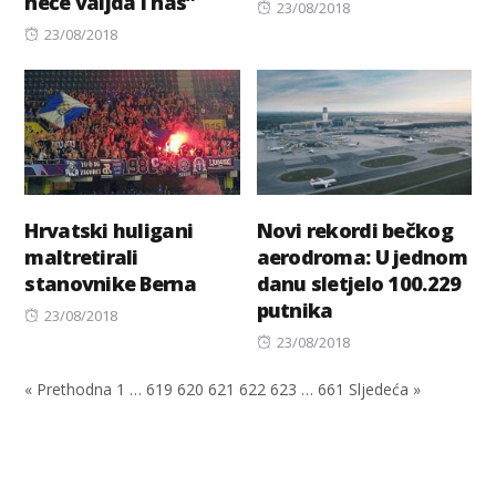
neće valjda i nas”
Posted
23/08/2018
Posted
on
23/08/2018
on
Hrvatski huligani
Novi rekordi bečkog
maltretirali
aerodroma: U jednom
stanovnike Berna
danu sletjelo 100.229
putnika
Posted
23/08/2018
on
Posted
23/08/2018
on
« Prethodna
1
…
619
620
621
622
623
…
661
Sljedeća »