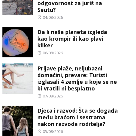
odgovornost za juriš na
Seutu?
Posted
04/08/2026
on
Da li naša planeta izgleda
kao krompir ili kao plavi
kliker
Posted
06/08/2026
on
Prljave plaže, neljubazni
domaćini, prevare: Turisti
izglasali 4 zemlje u koje se ne
bi vratili ni besplatno
Posted
07/08/2026
on
Djeca i razvod: Šta se događa
među braćom i sestrama
nakon razvoda roditelja?
Posted
05/08/2026