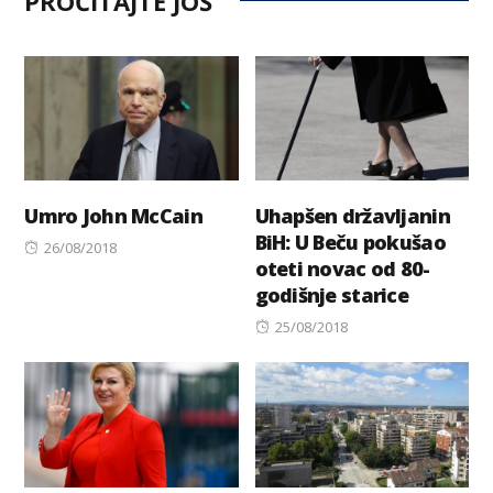
PROČITAJTE JOŠ
Umro John McCain
Uhapšen državljanin
BiH: U Beču pokušao
Posted
26/08/2018
oteti novac od 80-
on
godišnje starice
Posted
25/08/2018
on