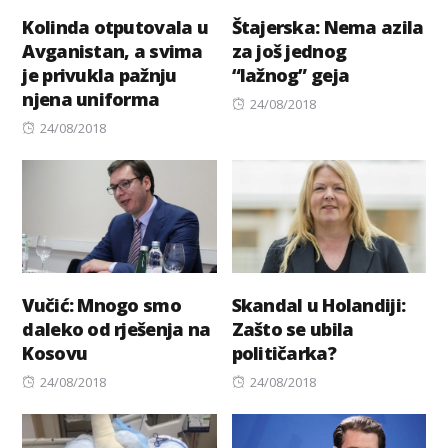
Kolinda otputovala u
Štajerska: Nema azila
Avganistan, a svima
za još jednog
je privukla pažnju
“lažnog” geja
njena uniforma
Posted
24/08/2018
Posted
on
24/08/2018
on
Vučić: Mnogo smo
Skandal u Holandiji:
daleko od rješenja na
Zašto se ubila
Kosovu
političarka?
Posted
Posted
24/08/2018
24/08/2018
on
on