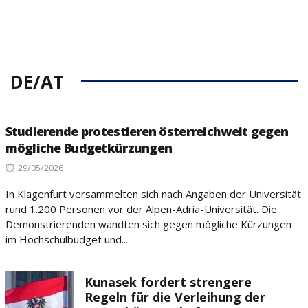
DE/AT
Studierende protestieren österreichweit gegen
mögliche Budgetkürzungen
Posted
29/05/2026
on
In Klagenfurt versammelten sich nach Angaben der Universität
rund 1.200 Personen vor der Alpen-Adria-Universität. Die
Demonstrierenden wandten sich gegen mögliche Kürzungen
im Hochschulbudget und...
Kunasek fordert strengere
Regeln für die Verleihung der