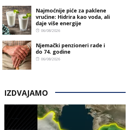
on
Najmoćnije piće za paklene
vrućine: Hidrira kao voda, ali
daje više energije
Posted
06/08/2026
on
Njemački penzioneri rade i
do 74. godine
Posted
06/08/2026
on
IZDVAJAMO