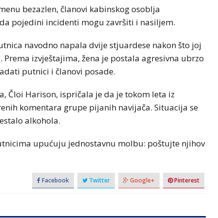
amenu bezazlen, članovi kabinskog osoblja
a pojedini incidenti mogu završiti i nasiljem.
putnica navodno napala dvije stjuardese nakon što joj
a. Prema izvještajima, žena je postala agresivna ubrzo
adati putnici i članovi posade.
, Čloi Harison, ispričala je da je tokom leta iz
nih komentara grupe pijanih navijača. Situacija se
estalo alkohola.
utnicima upućuju jednostavnu molbu: poštujte njihov
Facebook
Twitter
Google+
Pinterest