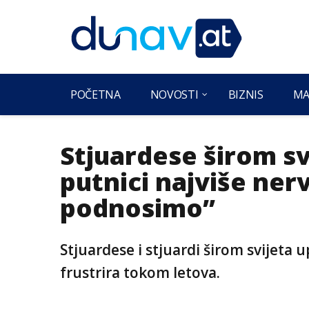
POČETNA
NOVOSTI
BIZNIS
MA
Stjuardese širom sv
putnici najviše nerv
podnosimo”
Stjuardese i stjuardi širom svijeta 
frustrira tokom letova.