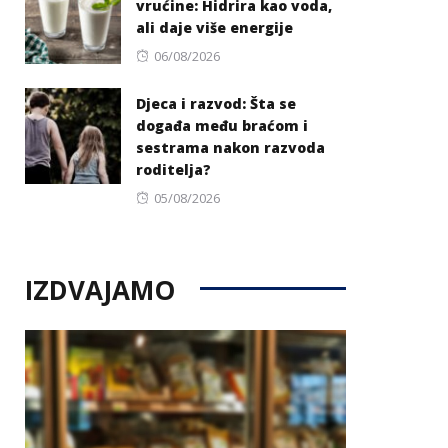
vrućine: Hidrira kao voda,
ali daje više energije
Posted
06/08/2026
on
Djeca i razvod: Šta se
događa među braćom i
sestrama nakon razvoda
roditelja?
Posted
05/08/2026
on
IZDVAJAMO