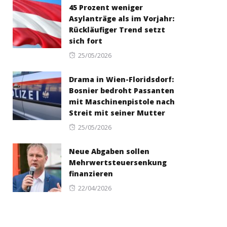
45 Prozent weniger
Asylanträge als im Vorjahr:
Rückläufiger Trend setzt
sich fort
Posted
25/05/2026
on
Drama in Wien-Floridsdorf:
Bosnier bedroht Passanten
mit Maschinenpistole nach
Streit mit seiner Mutter
Posted
25/05/2026
on
Neue Abgaben sollen
Mehrwertsteuersenkung
finanzieren
Posted
22/04/2026
on