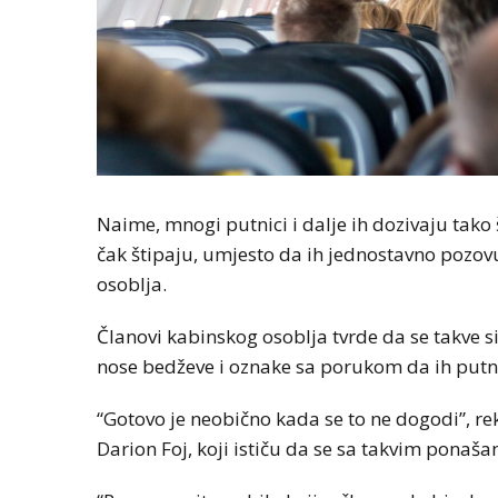
Naime, mnogi putnici i dalje ih dozivaju tako 
čak štipaju, umjesto da ih jednostavno pozov
osoblja.
Članovi kabinskog osoblja tvrde da se takve si
nose bedževe i oznake sa porukom da ih putni
“Gotovo je neobično kada se to ne dogodi”, rek
Darion Foj, koji ističu da se sa takvim ponaš