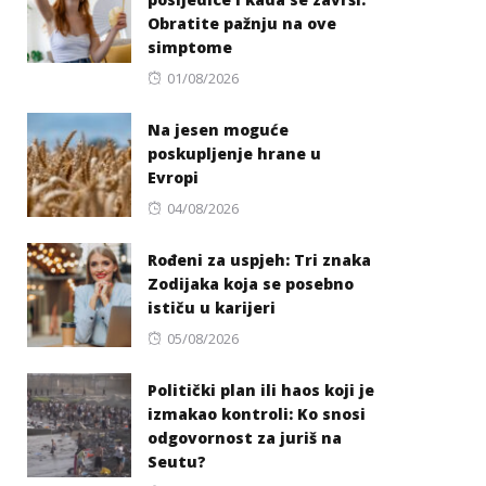
Obratite pažnju na ove
simptome
Posted
01/08/2026
on
Na jesen moguće
poskupljenje hrane u
Evropi
Posted
04/08/2026
on
Rođeni za uspjeh: Tri znaka
Zodijaka koja se posebno
ističu u karijeri
Posted
05/08/2026
on
Politički plan ili haos koji je
izmakao kontroli: Ko snosi
odgovornost za juriš na
Seutu?