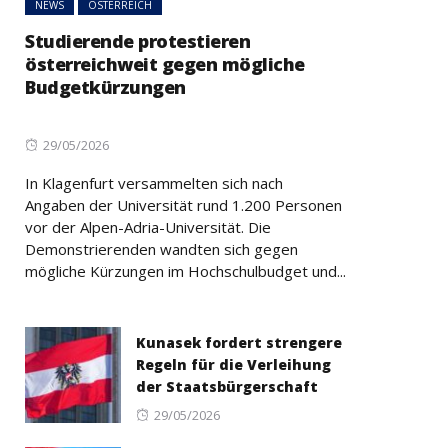
NEWS
ÖSTERREICH
Studierende protestieren
österreichweit gegen mögliche
Budgetkürzungen
Posted
29/05/2026
on
In Klagenfurt versammelten sich nach
Angaben der Universität rund 1.200 Personen
vor der Alpen-Adria-Universität. Die
Demonstrierenden wandten sich gegen
mögliche Kürzungen im Hochschulbudget und...
Kunasek fordert strengere
Regeln für die Verleihung
der Staatsbürgerschaft
Posted
29/05/2026
on