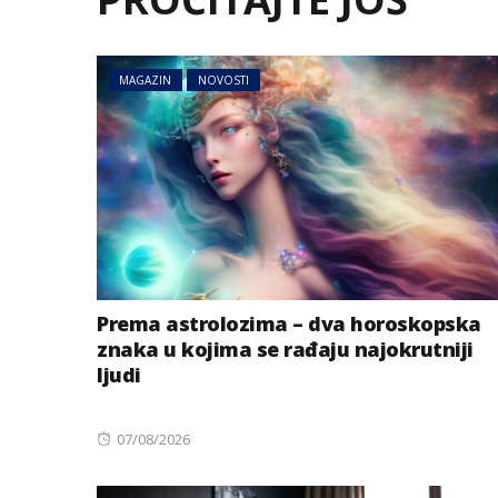
MAGAZIN
NOVOSTI
Prema astrolozima – dva horoskopska
znaka u kojima se rađaju najokrutniji
ljudi
Posted
07/08/2026
on