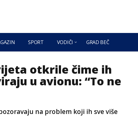
GAZIN
SPORT
VODIČI
GRAD BEČ
ijeta otkrile čime ih
iraju u avionu: “To ne
upozoravaju na problem koji ih sve više