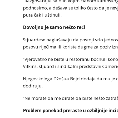
“Razgovarajte sa bilo kojim članom kabinskog o
podnosimo, a dešava se toliko često da je nevj
puta čak i uštinuli.
Dovoljno je samo nešto reći
Stjuardese naglašavaju da postoji vrlo jednos
pozovu riječima ili koriste dugme za poziv izn
“Vjerovatno ne biste u restoranu bocnuli kon
Vilkins, stjuard i sindikalni predstavnik amer
Njegov kolega Džošua Bojd dodaje da mu je d
dodiruju.
“Ne morate da me dirate da biste nešto zatraži
Problem ponekad preraste u ozbiljnije inc