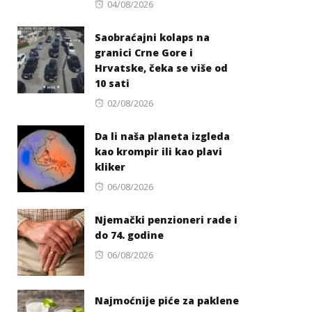
Posted
04/08/2026
on
Saobraćajni kolaps na
granici Crne Gore i
Hrvatske, čeka se više od
10 sati
Posted
02/08/2026
on
Da li naša planeta izgleda
kao krompir ili kao plavi
kliker
Posted
06/08/2026
on
Njemački penzioneri rade i
do 74. godine
Posted
06/08/2026
on
Najmoćnije piće za paklene