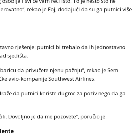
soblja i svi će vam reći isto. To je nešto što ne
erovatno”, rekao je Foj, dodajući da su ga putnici više
tavno rješenje: putnici bi trebalo da ih jednostavno
ad sjedišta.
obaricu da privučete njenu pažnju”, rekao je Sem
ičke avio-kompanije Southwest Airlines.
raže da putnici koriste dugme za poziv nego da ga
li. Dovoljno je da me pozovete”, poručio je.
idente