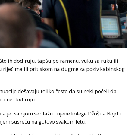
što ih dodiruju, tapšu po ramenu, vuku za ruku ili
u riječima ili pritiskom na dugme za poziv kabinskog
tuacije dešavaju toliko često da su neki počeli da
ci ne dodiruju.
la je. Sa njom se slažu i njene kolege Džošua Bojd i
anjem susreću na gotovo svakom letu.