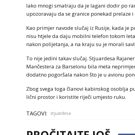
Iako mnogi smatraju da je lagani dodir po r
upozoravaju da se granice ponekad prelaze i d
Kao primjer navode slučaj iz Rusije, kada je 
nisu htjele da daju mobilni telefon tokom let
nakon polijetanja, a na kraju su je morali savl
To nije jedini takav slučaj. Stjuardesa Rajanera
Mančestera za Barselonu bila meta neprimjere
dodatno pogoršala nakon što je u avionu pon
Zbog svega toga članovi kabinskog osoblja p
lični prostor i koristite riječi umjesto ruku.
TAGOVI:
stjuardesa
PROČITAJTE JOŠ