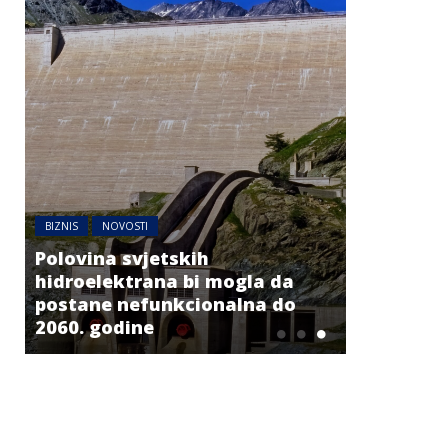
BIZNIS
NOVOSTI
BIZNIS
NOV
Polovina svjetskih
Jedna zem
hidroelektrana bi mogla da
četvrtinu
postane nefunkcionalna do
Novi poda
2060. godine
vuče kont