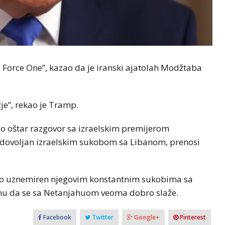
d Force One”, kazao da je iranski ajatolah Modžtaba
žje”, rekao je Tramp.
ao oštar razgovor sa izraelskim premijerom
dovoljan izraelskim sukobom sa Libanom, prenosi
alo uznemiren njegovim konstantnim sukobima sa
nu da se sa Netanjahuom veoma dobro slaže.
Facebook
Twitter
Google+
Pinterest