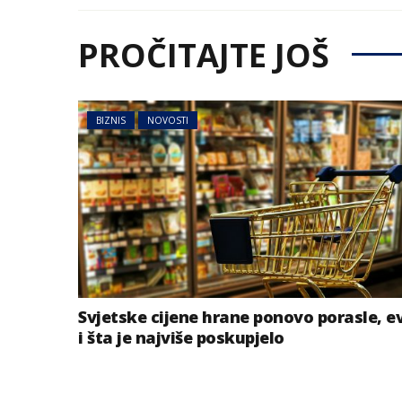
PROČITAJTE JOŠ
BIZNIS
NOVOSTI
Svjetske cijene hrane ponovo porasle, e
i šta je najviše poskupjelo