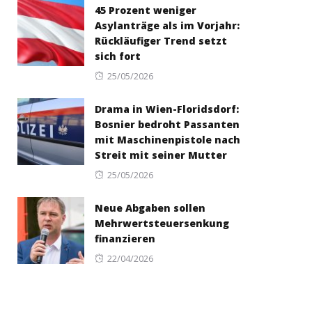
45 Prozent weniger
Asylanträge als im Vorjahr:
Rückläufiger Trend setzt
sich fort
Posted
25/05/2026
on
Drama in Wien-Floridsdorf:
Bosnier bedroht Passanten
mit Maschinenpistole nach
Streit mit seiner Mutter
Posted
25/05/2026
on
Neue Abgaben sollen
Mehrwertsteuersenkung
finanzieren
Posted
22/04/2026
on