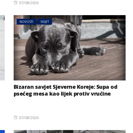
Posted
07/08/2026
on
NOVOSTI
SVIJET
Bizaran savjet Sjeverne Koreje: Supa od
psećeg mesa kao lijek protiv vrućine
Posted
07/08/2026
on