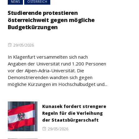
NEWS
ÖSTERREICH
Studierende protestieren
österreichweit gegen mögliche
Budgetkürzungen
Posted
29/05/2026
on
In Klagenfurt versammelten sich nach
Angaben der Universität rund 1.200 Personen
vor der Alpen-Adria-Universität. Die
Demonstrierenden wandten sich gegen
mögliche Kürzungen im Hochschulbudget und...
Kunasek fordert strengere
Regeln für die Verleihung
der Staatsbürgerschaft
Posted
29/05/2026
on