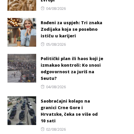
Posted
04/08/2026
on
Rođeni za uspjeh: Tri znaka
Zodijaka koja se posebno
ističu u karijeri
Posted
05/08/2026
on
Politički plan ili haos koji je
izmakao kontroli: Ko snosi
odgovornost za juriš na
Seutu?
Posted
04/08/2026
on
Saobraćajni kolaps na
granici Crne Gore i
Hrvatske, čeka se više od
10 sati
Posted
02/08/2026