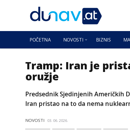
POČETNA
NOVOSTI
BIZNIS
MA
Tramp: Iran je pri
oružje
Predsednik Sjedinjenih Američkih D
Iran pristao na to da nema nuklear
NOVOSTI
03. 06. 2026.