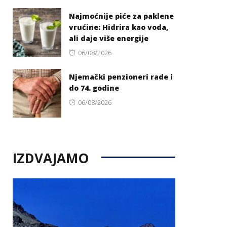
on
Najmoćnije piće za paklene
vrućine: Hidrira kao voda,
ali daje više energije
Posted
06/08/2026
on
Njemački penzioneri rade i
do 74. godine
Posted
06/08/2026
on
IZDVAJAMO