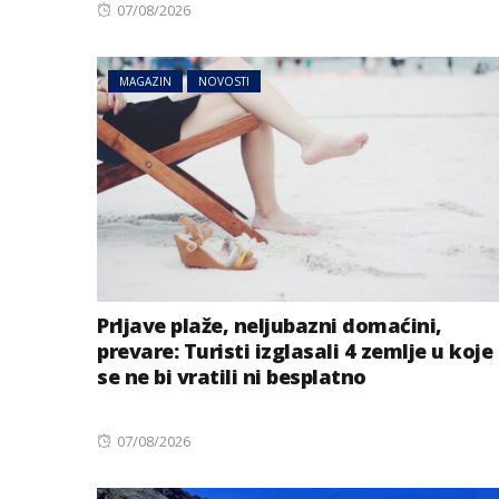
Posted
07/08/2026
on
MAGAZIN
NOVOSTI
Prljave plaže, neljubazni domaćini,
prevare: Turisti izglasali 4 zemlje u koje
se ne bi vratili ni besplatno
Posted
07/08/2026
on