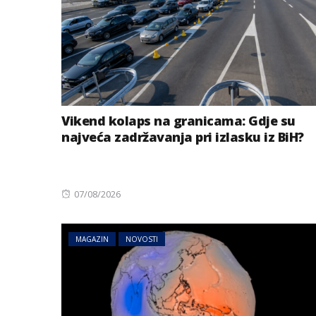
Vikend kolaps na granicama: Gdje su
najveća zadržavanja pri izlasku iz BiH?
Posted
07/08/2026
on
MAGAZIN
NOVOSTI