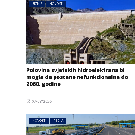
BIZNIS
NOVOSTI
Polovina svjetskih hidroelektrana bi
mogla da postane nefunkcionalna do
2060. godine
Posted
07/08/2026
on
NOVOSTI
REGIJA