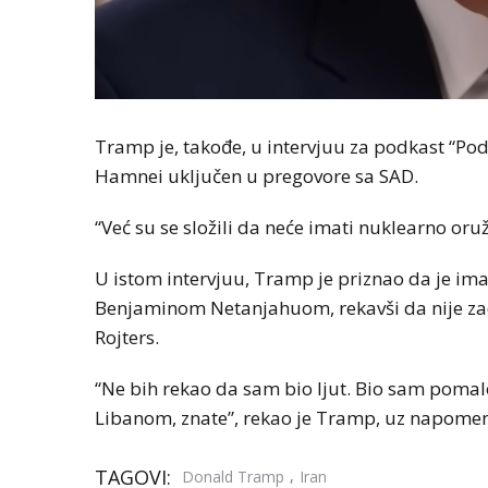
Tramp je, takođe, u intervjuu za podkast “Po
Hamnei uključen u pregovore sa SAD.
“Već su se složili da neće imati nuklearno oru
U istom intervjuu, Tramp je priznao da je im
Benjaminom Netanjahuom, rekavši da nije za
Rojters.
“Ne bih rekao da sam bio ljut. Bio sam pom
Libanom, znate”, rekao je Tramp, uz napome
TAGOVI:
,
Donald Tramp
Iran