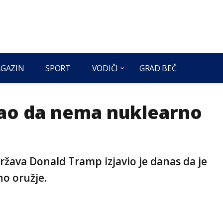
GAZIN
SPORT
VODIČI
GRAD BEČ
stao da nema nuklearno
ržava Donald Tramp izjavio je danas da je
no oružje.