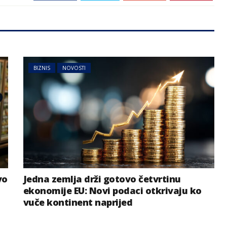
BIZNIS
NOVOSTI
vo
Jedna zemlja drži gotovo četvrtinu
ekonomije EU: Novi podaci otkrivaju ko
vuče kontinent naprijed