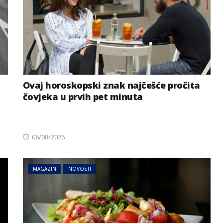
Ovaj horoskopski znak najčešće pročita
čovjeka u prvih pet minuta
Posted
06/08/2026
on
MAGAZIN
NOVOSTI