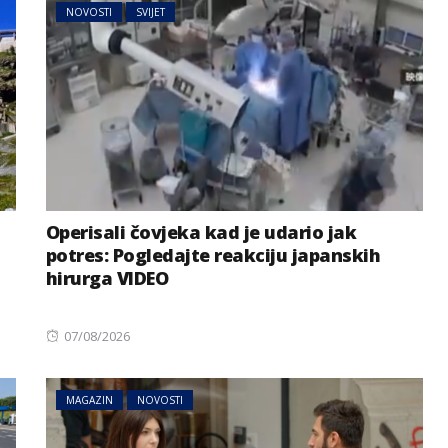
NOVOSTI
SVIJET
Operisali čovjeka kad je udario jak
potres: Pogledajte reakciju japanskih
hirurga VIDEO
Posted
07/08/2026
on
MAGAZIN
NOVOSTI