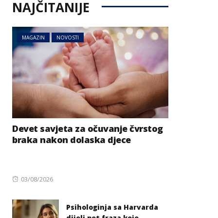
NAJČITANIJE
MAGAZIN
NOVOSTI
Devet savjeta za očuvanje čvrstog
braka nakon dolaska djece
Posted
03/08/2026
on
Psihologinja sa Harvarda
dijeli pet fraza koje