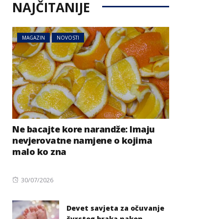
NAJČITANIJE
MAGAZIN
NOVOSTI
Ne bacajte kore narandže: Imaju
nevjerovatne namjene o kojima
malo ko zna
Posted
30/07/2026
on
Devet savjeta za očuvanje
čvrstog braka nakon