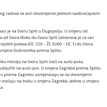
 zbog radova se vozi dvosmjerno jednom saobraćajnom
azi je na čvoru Split u Dugopolju. U smjeru od
d čvora Bisko do čvora Split zatvorena je za sav
anijskih puteva (DC 220 – ŽC 6260 – DC 1) do čvora
iz smjera Dubrovnika prema Splitu.
ku moraju na čvoru Split izaći sa auto-puta,
uključiti na auto-put. Iz smjera Zagreba prema Splitu
tuju prema Zagrebu usmjeravaju se na dvosmjerni
 vraćaju na traku u smjeru Zagreba. Jedino u smjeru
a.