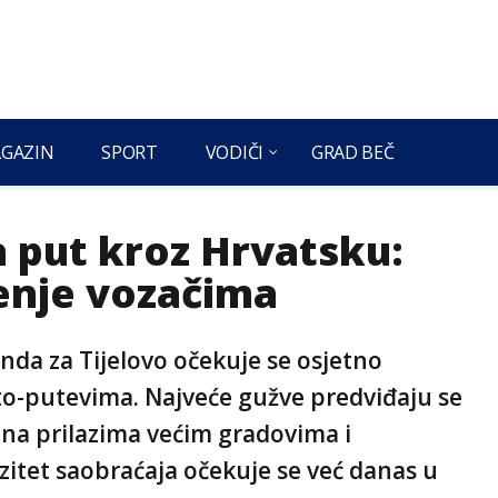
GAZIN
SPORT
VODIČI
GRAD BEČ
 put kroz Hrvatsku:
enje vozačima
da za Tijelovo očekuje se osjetno
to-putevima. Najveće gužve predviđaju se
 na prilazima većim gradovima i
zitet saobraćaja očekuje se već danas u