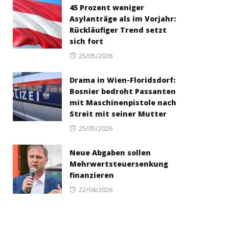
45 Prozent weniger
Asylanträge als im Vorjahr:
Rückläufiger Trend setzt
sich fort
Posted
25/05/2026
on
Drama in Wien-Floridsdorf:
Bosnier bedroht Passanten
mit Maschinenpistole nach
Streit mit seiner Mutter
Posted
25/05/2026
on
Neue Abgaben sollen
Mehrwertsteuersenkung
finanzieren
Posted
22/04/2026
on