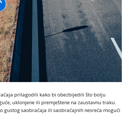
ćaja prilagodili kako bi obezbijedili što bolju
oguće, uklonjene ili premještene na zaustavnu traku.
o gustog saobraćaja ili saobraćajnih nesreća mogući