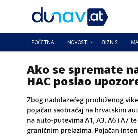
POČETNA
NOVOSTI
BIZNIS
MA
Ako se spremate na
HAC poslao upozor
Zbog nadolazećeg produženog viken
pojačan saobraćaj na hrvatskim au
na auto-putevima A1, A3, A6 i A7 te
graničnim prelazima. Pojačan inten