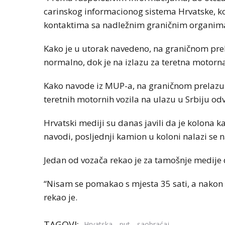
carinskog informacionog sistema Hrvatske, koji
kontaktima sa nadležnim graničnim organima 
Kako je u utorak navedeno, na graničnom prel
normalno, dok je na izlazu za teretna motorn
Kako navode iz MUP-a, na graničnom prelazu 
teretnih motornih vozila na ulazu u Srbiju od
Hrvatski mediji su danas javili da je kolona 
navodi, posljednji kamion u koloni nalazi se
Jedan od vozača rekao je za tamošnje medije d
“Nisam se pomakao s mjesta 35 sati, a nakon 
rekao je.
TAGOVI:
,
,
Hrvatska
put
saobraćaj