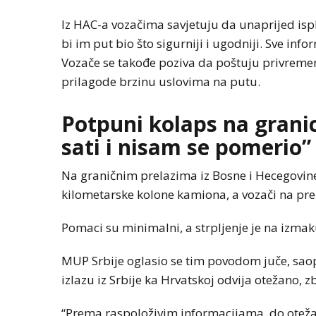
Iz HAC-a vozačima savjetuju da unaprijed isp
bi im put bio što sigurniji i ugodniji. Sve in
Vozače se takođe poziva da poštuju privreme
prilagode brzinu uslovima na putu.
Potpuni kolaps na grani
sati i nisam se pomerio”
Na graničnim prelazima iz Bosne i Hecegovine
kilometarske kolone kamiona, a vozači na pre
Pomaci su minimalni, a strpljenje je na izmak
MUP Srbije oglasio se tim povodom juče, saop
izlazu iz Srbije ka Hrvatskoj odvija otežano,
“Prema raspoloživim informacijama, do oteža