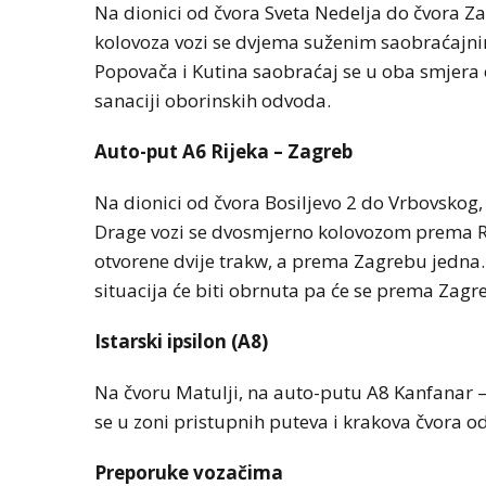
Na dionici od čvora Sveta Nedelja do čvora Z
kolovoza vozi se dvjema suženim saobraćajn
Popovača i Kutina saobraćaj se u oba smjer
sanaciji oborinskih odvoda.
Auto-put A6 Rijeka – Zagreb
Na dionici od čvora Bosiljevo 2 do Vrbovskog
Drage vozi se dvosmjerno kolovozom prema Rije
otvorene dvije trakw, a prema Zagrebu jedna. Z
situacija će biti obrnuta pa će se prema Zag
Istarski ipsilon (A8)
Na čvoru Matulji, na auto-putu A8 Kanfanar –
se u zoni pristupnih puteva i krakova čvora 
Preporuke vozačima