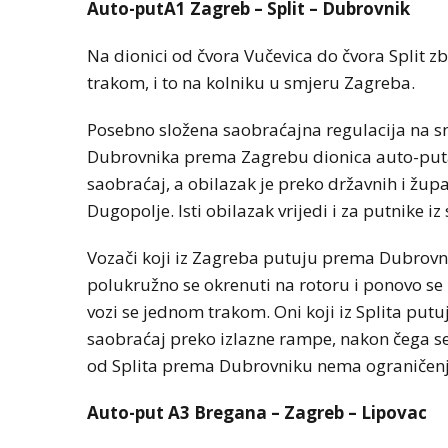
Auto-putA1 Zagreb – Split – Dubrovnik
Na dionici od čvora Vučevica do čvora Split
trakom, i to na kolniku u smjeru Zagreba.
Posebno složena saobraćajna regulacija na sn
Dubrovnika prema Zagrebu dionica auto-puta o
saobraćaj, a obilazak je preko državnih i žup
Dugopolje. Isti obilazak vrijedi i za putnike 
Vozači koji iz Zagreba putuju prema Dubrovni
polukružno se okrenuti na rotoru i ponovo se 
vozi se jednom trakom. Oni koji iz Splita pu
saobraćaj preko izlazne rampe, nakon čega se
od Splita prema Dubrovniku nema ograničenj
Auto-put A3 Bregana – Zagreb – Lipovac