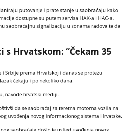
laniraju putovanje i prate stanje u saobraćaju kako
formacije dostupne su putem servisa HAK-a i HAC-a.
nu saobraćajnu signalizaciju u zonama radova te da
ci s Hrvatskom: “Čekam 35
 i Srbije prema Hrvatskoj i danas se protežu
lazak čekaju i po nekoliko dana.
u, navode hrvatski mediji.
štivši da se saobraćaj za teretna motorna vozila na
 zbog uvođenja novog informacionog sistema Hrvatske.
nog saobraćaja došlo je usljed uvođenja novog