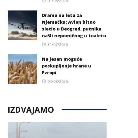
Posted
01/08/2026
on
Drama na letu za
Njemačku: Avion hitno
sletio u Beograd, putnika
našli nepomičnog u toaletu
Posted
31/07/2026
on
Na jesen moguće
poskupljenje hrane u
Evropi
Posted
04/08/2026
on
IZDVAJAMO