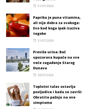
Posted
31/07/2026
on
Paprika je puna vitamina,
ali nije dobra za svakoga:
Evo kod koga ipak izaziva
tegobe
Posted
31/07/2026
on
Previše urina: Beč
upozorava kupače na sve
veće zagađenje Starog
Dunava
Posted
30/07/2026
on
Toplotni talas ostavlja
posljedice i kada se završi:
Obratite pažnju na ove
simptome