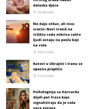
dolaska djece
Posted
03/08/2026
on
Ne daju otkaz, ali nisu
srećni: Novi trend na
tržištu rada otkriva zašto
ljudi ostaju na poslu koji
ne vole
Posted
30/07/2026
on
Ratovi u Ukrajini i Iranu se
opasno prepliću
Posted
31/07/2026
on
Psihologinja sa Harvarda
dijeli pet fraza koje
signaliziraju da je vaša
veza gotova