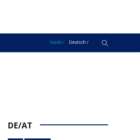
Srpski /
Deutsch /
DE/AT