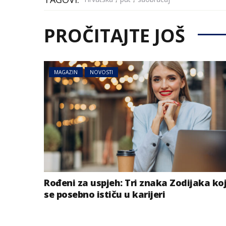
PROČITAJTE JOŠ
MAGAZIN
NOVOSTI
MAGAZIN
NOVOSTI
Izabrana najbolj
život i preseljenj
Rođeni za uspjeh: Tri znaka Zodijaka ko
godini
se posebno ističu u karijeri