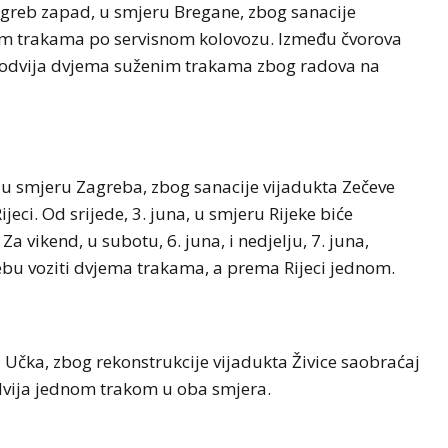
agreb zapad, u smjeru Bregane, zbog sanacije
im trakama po servisnom kolovozu. Između čvorova
a odvija dvjema suženim trakama zbog radova na
, u smjeru Zagreba, zbog sanacije vijadukta Zečeve
ci. Od srijede, 3. juna, u smjeru Rijeke biće
a vikend, u subotu, 6. juna, i nedjelju, 7. juna,
rebu voziti dvjema trakama, a prema Rijeci jednom.
 Učka, zbog rekonstrukcije vijadukta Živice saobraćaj
odvija jednom trakom u oba smjera.