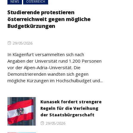
NEWS
ÖSTERREICH
Studierende protestieren
österreichweit gegen mögliche
Budgetkürzungen
Posted
29/05/2026
on
In Klagenfurt versammelten sich nach
Angaben der Universität rund 1.200 Personen
vor der Alpen-Adria-Universität. Die
Demonstrierenden wandten sich gegen
mögliche Kürzungen im Hochschulbudget und...
Kunasek fordert strengere
Regeln für die Verleihung
der Staatsbürgerschaft
Posted
29/05/2026
on