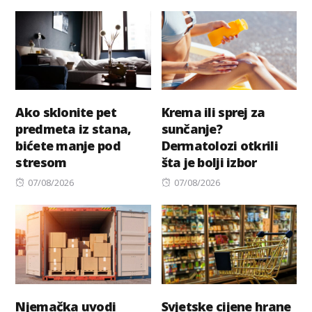
on
Ako sklonite pet
Krema ili sprej za
predmeta iz stana,
sunčanje?
bićete manje pod
Dermatolozi otkrili
stresom
šta je bolji izbor
Posted
Posted
07/08/2026
07/08/2026
on
on
Njemačka uvodi
Svjetske cijene hrane