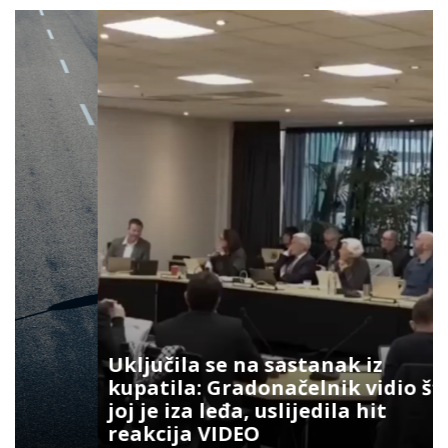
Uključila se na sastanak iz
kupatila: Gradonačelnik vidio šta
joj je iza leđa, uslijedila hit
reakcija VIDEO