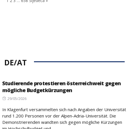
1
2
3
…
658
Sljedeća »
DE/AT
Studierende protestieren österreichweit gegen
mögliche Budgetkürzungen
Posted
29/05/2026
on
In Klagenfurt versammelten sich nach Angaben der Universität
rund 1.200 Personen vor der Alpen-Adria-Universität. Die
Demonstrierenden wandten sich gegen mögliche Kürzungen
im Hochschulbudget und...