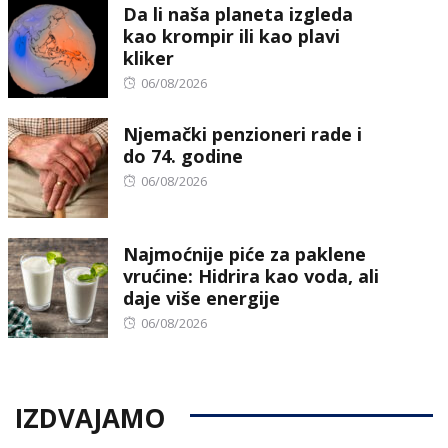
Da li naša planeta izgleda
kao krompir ili kao plavi
kliker
Posted
06/08/2026
on
Njemački penzioneri rade i
do 74. godine
Posted
06/08/2026
on
Najmoćnije piće za paklene
vrućine: Hidrira kao voda, ali
daje više energije
Posted
06/08/2026
on
IZDVAJAMO