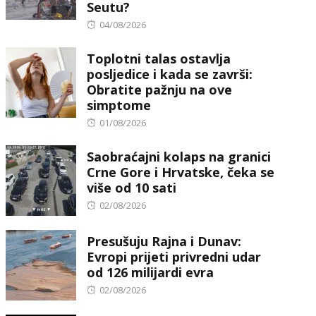
Seutu?
Posted
04/08/2026
on
Toplotni talas ostavlja
posljedice i kada se završi:
Obratite pažnju na ove
simptome
Posted
01/08/2026
on
Saobraćajni kolaps na granici
Crne Gore i Hrvatske, čeka se
više od 10 sati
Posted
02/08/2026
on
Presušuju Rajna i Dunav:
Evropi prijeti privredni udar
od 126 milijardi evra
Posted
02/08/2026
on