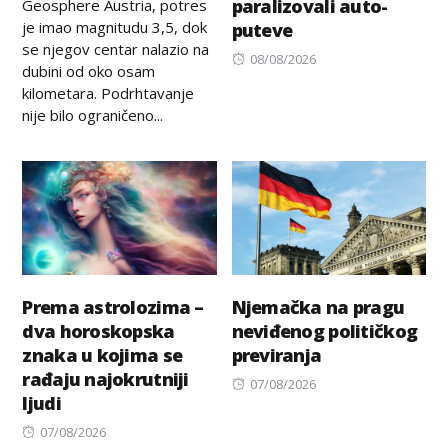
paralizovali auto-
Geosphere Austria, potres
je imao magnitudu 3,5, dok
puteve
se njegov centar nalazio na
Posted
08/08/2026
dubini od oko osam
on
kilometara. Podrhtavanje
nije bilo ograničeno...
Prema astrolozima –
Njemačka na pragu
dva horoskopska
neviđenog političkog
znaka u kojima se
previranja
rađaju najokrutniji
Posted
07/08/2026
ljudi
on
Posted
07/08/2026