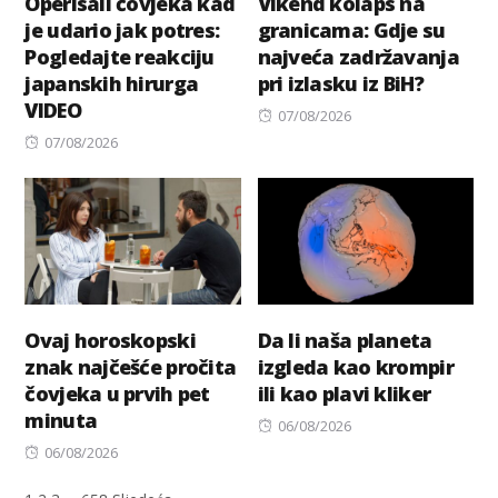
Operisali čovjeka kad
Vikend kolaps na
je udario jak potres:
granicama: Gdje su
Pogledajte reakciju
najveća zadržavanja
japanskih hirurga
pri izlasku iz BiH?
VIDEO
Posted
07/08/2026
Posted
on
07/08/2026
on
Ovaj horoskopski
Da li naša planeta
znak najčešće pročita
izgleda kao krompir
čovjeka u prvih pet
ili kao plavi kliker
minuta
Posted
06/08/2026
Posted
on
06/08/2026
on