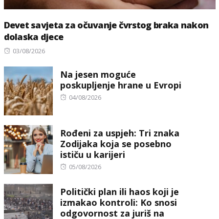
Devet savjeta za očuvanje čvrstog braka nakon
dolaska djece
Posted
03/08/2026
on
Na jesen moguće
poskupljenje hrane u Evropi
Posted
04/08/2026
on
Rođeni za uspjeh: Tri znaka
Zodijaka koja se posebno
ističu u karijeri
Posted
05/08/2026
on
Politički plan ili haos koji je
izmakao kontroli: Ko snosi
odgovornost za juriš na