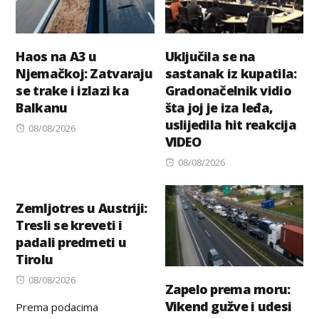
Haos na A3 u
Uključila se na
Njemačkoj: Zatvaraju
sastanak iz kupatila:
se trake i izlazi ka
Gradonačelnik vidio
Balkanu
šta joj je iza leđa,
uslijedila hit reakcija
Posted
08/08/2026
VIDEO
on
Posted
08/08/2026
on
Zemljotres u Austriji:
Tresli se kreveti i
padali predmeti u
Tirolu
Posted
08/08/2026
Zapelo prema moru:
on
Vikend gužve i udesi
Prema podacima