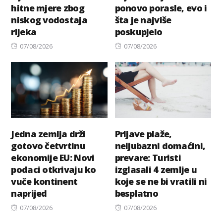
hitne mjere zbog
ponovo porasle, evo i
niskog vodostaja
šta je najviše
rijeka
poskupjelo
Posted
Posted
07/08/2026
07/08/2026
on
on
Jedna zemlja drži
Prljave plaže,
gotovo četvrtinu
neljubazni domaćini,
ekonomije EU: Novi
prevare: Turisti
podaci otkrivaju ko
izglasali 4 zemlje u
vuče kontinent
koje se ne bi vratili ni
naprijed
besplatno
Posted
Posted
07/08/2026
07/08/2026
on
on