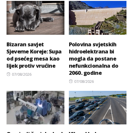
Bizaran savjet
Polovina svjetskih
Sjeverne Koreje: Supa
hidroelektrana bi
od psećeg mesa kao
mogla da postane
lijek protiv vrućine
nefunkcionalna do
2060. godine
Posted
07/08/2026
on
Posted
07/08/2026
on