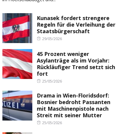
Kunasek fordert strengere
Regeln für die Verleihung der
Staatsbürgerschaft
Posted
29/05/2026
on
45 Prozent weniger
Asylanträge als im Vorjahr:
Rückläufiger Trend setzt sich
fort
Posted
25/05/2026
on
Drama in Wien-Floridsdorf:
Bosnier bedroht Passanten
mit Maschinenpistole nach
Streit mit seiner Mutter
Posted
25/05/2026
on