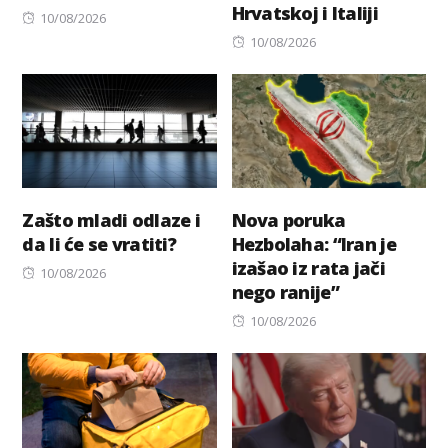
Hrvatskoj i Italiji
Posted
10/08/2026
on
Posted
10/08/2026
on
Zašto mladi odlaze i
Nova poruka
da li će se vratiti?
Hezbolaha: “Iran je
izašao iz rata jači
Posted
10/08/2026
nego ranije”
on
Posted
10/08/2026
on