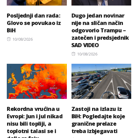
Posljednji dan rada:
Dugo jedan novinar
Glovo se povukao iz
nije na sličan način
BiH
odgovorio Trampu –
zatečen i predsjednik
Posted
10/08/2026
SAD VIDEO
on
Posted
10/08/2026
on
Rekordna vrućina u
Zastoji na izlazu iz
Evropi: Jun i jul nikad
BiH: Pogledajte koje
nisu bili topliji, a
granične prelaze
toplotni talasi se i
treba izbjegavati