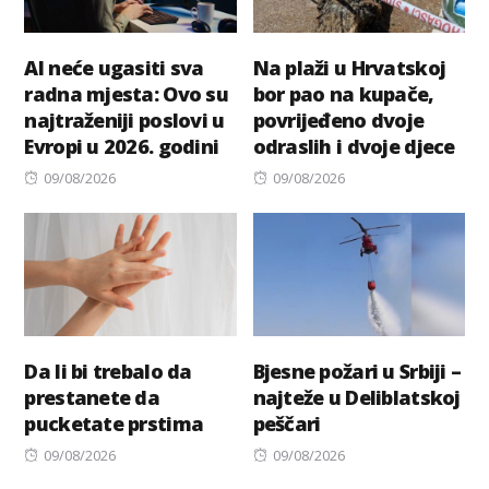
AI neće ugasiti sva
Na plaži u Hrvatskoj
radna mjesta: Ovo su
bor pao na kupače,
najtraženiji poslovi u
povrijeđeno dvoje
Evropi u 2026. godini
odraslih i dvoje djece
Posted
Posted
09/08/2026
09/08/2026
on
on
Da li bi trebalo da
Bjesne požari u Srbiji –
prestanete da
najteže u Deliblatskoj
pucketate prstima
peščari
Posted
Posted
09/08/2026
09/08/2026
on
on