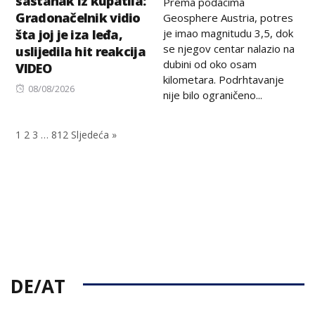
sastanak iz kupatila:
Prema podacima
Gradonačelnik vidio
Geosphere Austria, potres
je imao magnitudu 3,5, dok
šta joj je iza leđa,
se njegov centar nalazio na
uslijedila hit reakcija
dubini od oko osam
VIDEO
kilometara. Podrhtavanje
Posted
08/08/2026
nije bilo ograničeno...
on
1
2
3
…
812
Sljedeća »
DE/AT