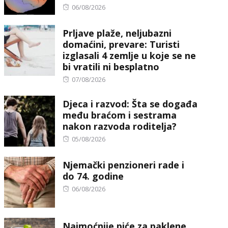
Posted
06/08/2026
on
Prljave plaže, neljubazni
domaćini, prevare: Turisti
izglasali 4 zemlje u koje se ne
bi vratili ni besplatno
Posted
07/08/2026
on
Djeca i razvod: Šta se događa
među braćom i sestrama
nakon razvoda roditelja?
Posted
05/08/2026
on
Njemački penzioneri rade i
do 74. godine
Posted
06/08/2026
on
Najmoćnije piće za paklene