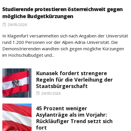
Studierende protestieren österreichweit gegen
mögliche Budgetkürzungen
Posted
29/05/2026
on
In Klagenfurt versammelten sich nach Angaben der Universität
rund 1.200 Personen vor der Alpen-Adria-Universität. Die
Demonstrierenden wandten sich gegen mögliche Kürzungen
im Hochschulbudget und...
Kunasek fordert strengere
Regeln für die Verleihung der
Staatsbürgerschaft
Posted
29/05/2026
on
45 Prozent weniger
Asylanträge als im Vorjahr:
Rückläufiger Trend setzt sich
fort