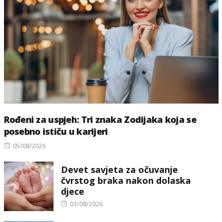
Rođeni za uspjeh: Tri znaka Zodijaka koja se
posebno ističu u karijeri
Posted
05/08/2026
on
Devet savjeta za očuvanje
čvrstog braka nakon dolaska
djece
Posted
03/08/2026
on