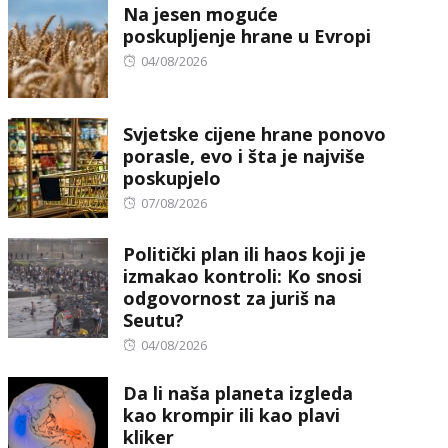
Na jesen moguće
poskupljenje hrane u Evropi
Posted
04/08/2026
on
Svjetske cijene hrane ponovo
porasle, evo i šta je najviše
poskupjelo
Posted
07/08/2026
on
Politički plan ili haos koji je
izmakao kontroli: Ko snosi
odgovornost za juriš na
Seutu?
Posted
04/08/2026
on
Da li naša planeta izgleda
kao krompir ili kao plavi
kliker