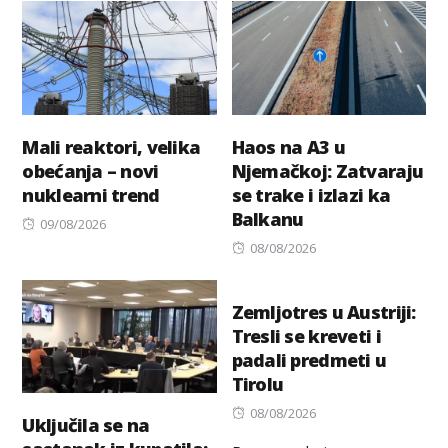
Mali reaktori, velika
Haos na A3 u
obećanja – novi
Njemačkoj: Zatvaraju
nuklearni trend
se trake i izlazi ka
Balkanu
Posted
09/08/2026
on
Posted
08/08/2026
on
Zemljotres u Austriji:
Tresli se kreveti i
padali predmeti u
Tirolu
Posted
08/08/2026
Uključila se na
on