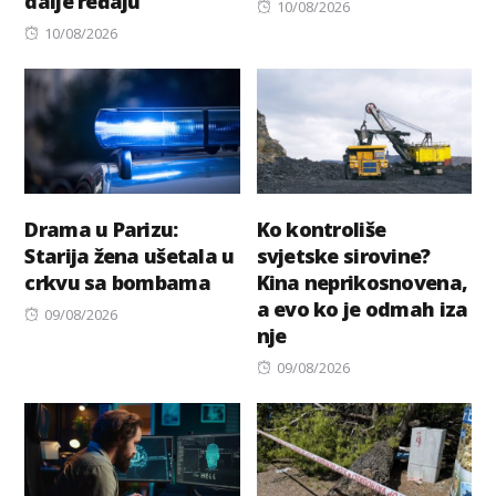
dalje ređaju
Posted
10/08/2026
Posted
on
10/08/2026
on
Drama u Parizu:
Ko kontroliše
Starija žena ušetala u
svjetske sirovine?
crkvu sa bombama
Kina neprikosnovena,
a evo ko je odmah iza
Posted
09/08/2026
nje
on
Posted
09/08/2026
on