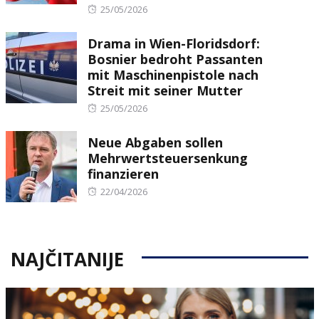
Posted
25/05/2026
on
Drama in Wien-Floridsdorf:
Bosnier bedroht Passanten
mit Maschinenpistole nach
Streit mit seiner Mutter
Posted
25/05/2026
on
Neue Abgaben sollen
Mehrwertsteuersenkung
finanzieren
Posted
22/04/2026
on
NAJČITANIJE