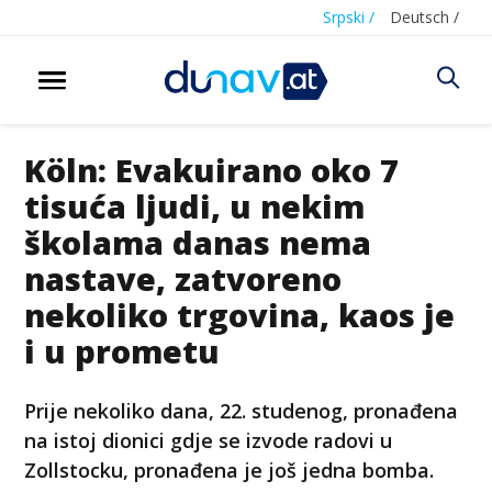
Srpski /
Deutsch /
Köln: Evakuirano oko 7
tisuća ljudi, u nekim
školama danas nema
nastave, zatvoreno
nekoliko trgovina, kaos je
i u prometu
Prije nekoliko dana, 22. studenog, pronađena
na istoj dionici gdje se izvode radovi u
Zollstocku, pronađena je još jedna bomba.