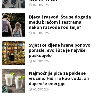
Posted
02/08/2026
on
Djeca i razvod: Šta se događa
među braćom i sestrama
nakon razvoda roditelja?
Posted
05/08/2026
on
Svjetske cijene hrane ponovo
porasle, evo i šta je najviše
poskupjelo
Posted
07/08/2026
on
Najmoćnije piće za paklene
vrućine: Hidrira kao voda, ali
daje više energije
Posted
06/08/2026
on