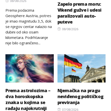
Posted
08/08/2026
Zapelo prema moru:
on
Vikend gužve i udesi
Prema podacima
paralizovali auto-
Geosphere Austria, potres
je imao magnitudu 3,5, dok
puteve
se njegov centar nalazio na
Posted
08/08/2026
dubini od oko osam
on
kilometara. Podrhtavanje
nije bilo ograničeno...
Prema astrolozima –
Njemačka na pragu
dva horoskopska
neviđenog političkog
znaka u kojima se
previranja
rađaju najokrutniji
Posted
07/08/2026