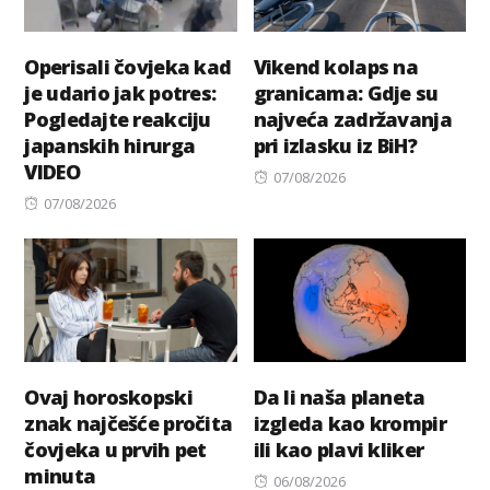
Operisali čovjeka kad
Vikend kolaps na
je udario jak potres:
granicama: Gdje su
Pogledajte reakciju
najveća zadržavanja
japanskih hirurga
pri izlasku iz BiH?
VIDEO
Posted
07/08/2026
Posted
on
07/08/2026
on
Ovaj horoskopski
Da li naša planeta
znak najčešće pročita
izgleda kao krompir
čovjeka u prvih pet
ili kao plavi kliker
minuta
Posted
06/08/2026