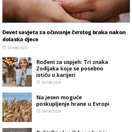
Devet savjeta za očuvanje čvrstog braka nakon
dolaska djece
Posted
03/08/2026
on
Rođeni za uspjeh: Tri znaka
Zodijaka koja se posebno
ističu u karijeri
Posted
05/08/2026
on
Na jesen moguće
poskupljenje hrane u Evropi
Posted
04/08/2026
on