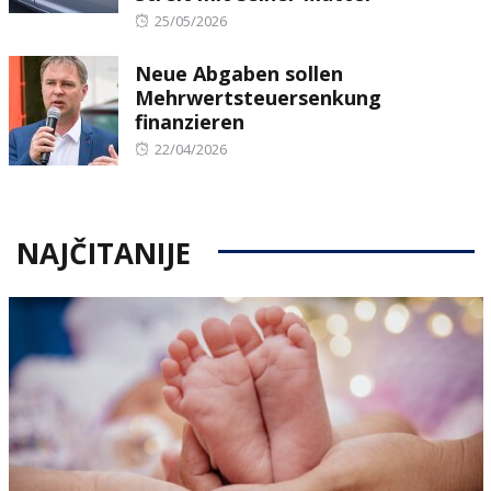
Posted
25/05/2026
on
Neue Abgaben sollen
Mehrwertsteuersenkung
finanzieren
Posted
22/04/2026
on
NAJČITANIJE