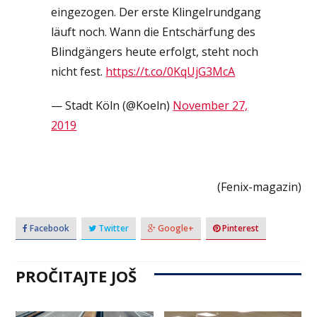
eingezogen. Der erste Klingelrundgang
läuft noch. Wann die Entschärfung des
Blindgängers heute erfolgt, steht noch
nicht fest.
https://t.co/0KqUjG3McA
— Stadt Köln (@Koeln)
November 27,
2019
(Fenix-magazin)
Facebook
Twitter
Google+
Pinterest
PROČITAJTE JOŠ