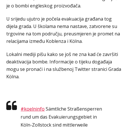
je o bombi engleskog proizvođača.
U srijedu ujutro je počela evakuacija građana tog
dijela grada. U školama nema nastave, zatvorene su
trgovine na tom području, preusmjeren je promet na
relacijama između Koblenza i Kölna.
Lokalni mediji pišu kako se još ne zna kad će završiti
deaktivacija bombe. Informacije o tijeku događaja
mogu se pronaći i na službenoj Twitter stranici Grada
Kölna.
#koelninfo
Sämtliche Straßensperren
rund um das Evakuierungsgebiet in
Köln-Zollstock sind mittlerweile