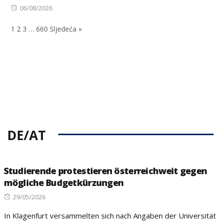
Posted
on
06/08/2026
on
1
2
3
…
660
Sljedeća »
DE/AT
Studierende protestieren österreichweit gegen
mögliche Budgetkürzungen
Posted
29/05/2026
on
In Klagenfurt versammelten sich nach Angaben der Universität