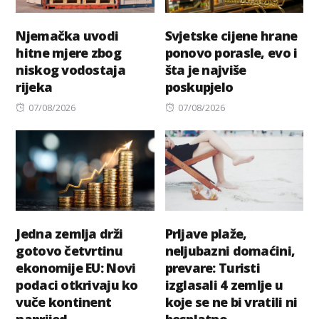
Njemačka uvodi
Svjetske cijene hrane
hitne mjere zbog
ponovo porasle, evo i
niskog vodostaja
šta je najviše
rijeka
poskupjelo
Posted
Posted
07/08/2026
07/08/2026
on
on
Jedna zemlja drži
Prljave plaže,
gotovo četvrtinu
neljubazni domaćini,
ekonomije EU: Novi
prevare: Turisti
podaci otkrivaju ko
izglasali 4 zemlje u
vuče kontinent
koje se ne bi vratili ni