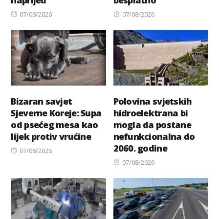
naprijed
besplatno
Posted
Posted
07/08/2026
07/08/2026
on
on
Bizaran savjet
Polovina svjetskih
Sjeverne Koreje: Supa
hidroelektrana bi
od psećeg mesa kao
mogla da postane
lijek protiv vrućine
nefunkcionalna do
2060. godine
Posted
07/08/2026
on
Posted
07/08/2026
on