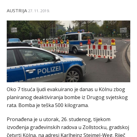
AUSTRIJA
27. 11. 2019.
Oko 7 tisuća ljudi evakuirano je danas u Kölnu zbog
planiranog deaktiviranja bombe iz Drugog svjetskog
rata. Bomba je teška 500 kilograma.
Pronađena je u utorak, 26. studenog, tijekom
izvođenja građevinskih radova u Zollstocku, gradskoj
četvrti Kölna, na adresi Karlheinz Steimel-Weg. Riječ