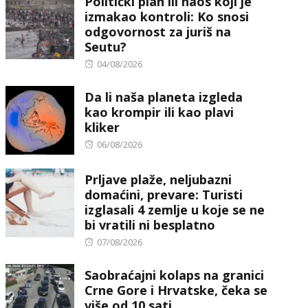
Politički plan ili haos koji je
izmakao kontroli: Ko snosi
odgovornost za juriš na
Seutu?
Posted
04/08/2026
on
Da li naša planeta izgleda
kao krompir ili kao plavi
kliker
Posted
06/08/2026
on
Prljave plaže, neljubazni
domaćini, prevare: Turisti
izglasali 4 zemlje u koje se ne
bi vratili ni besplatno
Posted
07/08/2026
on
Saobraćajni kolaps na granici
Crne Gore i Hrvatske, čeka se
više od 10 sati