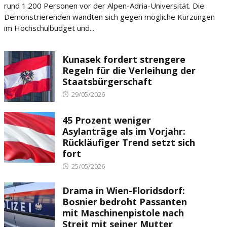
rund 1.200 Personen vor der Alpen-Adria-Universität. Die
Demonstrierenden wandten sich gegen mögliche Kürzungen
im Hochschulbudget und...
Kunasek fordert strengere
Regeln für die Verleihung der
Staatsbürgerschaft
Posted
29/05/2026
on
45 Prozent weniger
Asylanträge als im Vorjahr:
Rückläufiger Trend setzt sich
fort
Posted
25/05/2026
on
Drama in Wien-Floridsdorf:
Bosnier bedroht Passanten
mit Maschinenpistole nach
Streit mit seiner Mutter