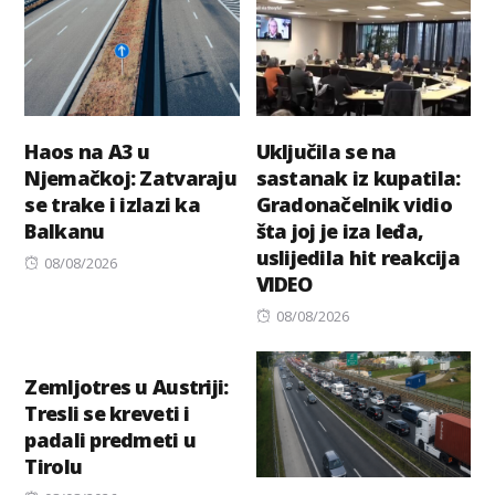
Haos na A3 u
Uključila se na
Njemačkoj: Zatvaraju
sastanak iz kupatila:
se trake i izlazi ka
Gradonačelnik vidio
Balkanu
šta joj je iza leđa,
uslijedila hit reakcija
Posted
08/08/2026
VIDEO
on
Posted
08/08/2026
on
Zemljotres u Austriji:
Tresli se kreveti i
padali predmeti u
Tirolu