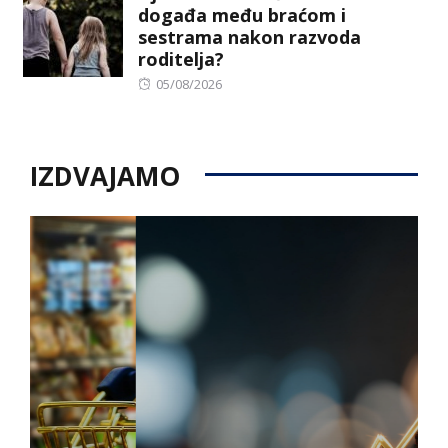
događa među braćom i
sestrama nakon razvoda
roditelja?
Posted
05/08/2026
on
IZDVAJAMO