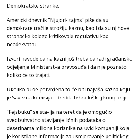
Demokratske stranke.
Američki dnevnik “Njujork tajms” piše da su
demokrate tražile strožiju kaznu, kao i da su njihove
stranačke kolege kritikovale regulativu kao
neadekvatnu.
Izvori navode da na kazni još treba da radi građansko
odjeljenje Ministarstva pravosuđa i da nije poznato
koliko će to trajati.
Ukoliko bude potvrđena to će biti najviša kazna koju
je Savezna komisija odredila tehnološkoj kompaniji.
“Fejsbuku” se stavlja na teret da je omogućio
sveobuhvatno stavljanje ličnih podataka o
desetinama miliona korisnika na uvid kompaniji koja
je koristila te informacije za usmjeravanje političkog