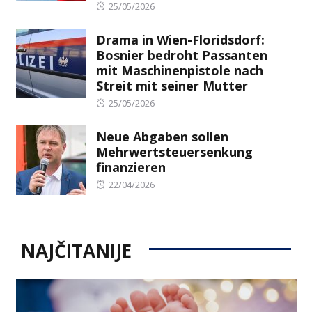
Posted
25/05/2026
on
Drama in Wien-Floridsdorf:
Bosnier bedroht Passanten
mit Maschinenpistole nach
Streit mit seiner Mutter
Posted
25/05/2026
on
Neue Abgaben sollen
Mehrwertsteuersenkung
finanzieren
Posted
22/04/2026
on
NAJČITANIJE