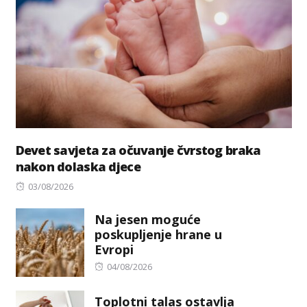
Devet savjeta za očuvanje čvrstog braka
nakon dolaska djece
Posted
03/08/2026
on
Na jesen moguće
poskupljenje hrane u
Evropi
Posted
04/08/2026
on
Toplotni talas ostavlja