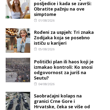
posljedice i kada se završi:
Obratite pažnju na ove
simptome
Posted
01/08/2026
on
Rođeni za uspjeh: Tri znaka
Zodijaka koja se posebno
ističu u karijeri
Posted
05/08/2026
on
Politički plan ili haos koji je
izmakao kontroli: Ko snosi
odgovornost za juriš na
Seutu?
Posted
04/08/2026
on
Saobraćajni kolaps na
granici Crne Gore i
Hrvatske, čeka se više od