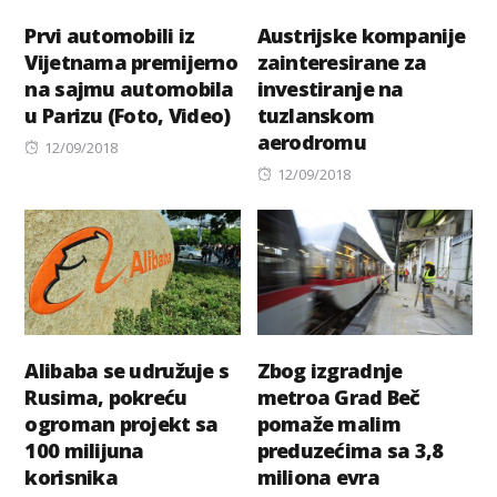
Prvi automobili iz
Austrijske kompanije
Vijetnama premijerno
zainteresirane za
na sajmu automobila
investiranje na
u Parizu (Foto, Video)
tuzlanskom
aerodromu
Posted
12/09/2018
on
Posted
12/09/2018
on
Alibaba se udružuje s
Zbog izgradnje
Rusima, pokreću
metroa Grad Beč
ogroman projekt sa
pomaže malim
100 milijuna
preduzećima sa 3,8
korisnika
miliona evra