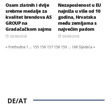
Osam zlatnih i dvije
Nezaposlenost u EU
srebrne medalje za
najniža u više od 10
kvalitet brendova AS
godina, Hrvatska
GROUP na
među zemljama s
Gradačačkom sajmu
najvećim padom
Posted
Posted
03/09/2018
03/09/2018
on
on
« Prethodna
1
…
155
156
157
158
159
…
168
Sljedeća »
DE/AT