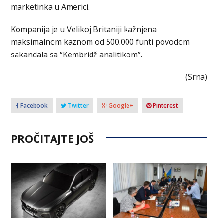
marketinka u Americi.
Kompanija je u Velikoj Britaniji kažnjena
maksimalnom kaznom od 500.000 funti povodom
sakandala sa “Kembridž analitikom”.
(Srna)
Facebook
Twitter
Google+
Pinterest
PROČITAJTE JOŠ