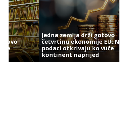
Jedna zemlja drži gotovo
četvrtinu ekonomije EU: Novi
podaci otkrivaju ko vuče
E
kontinent naprijed
n