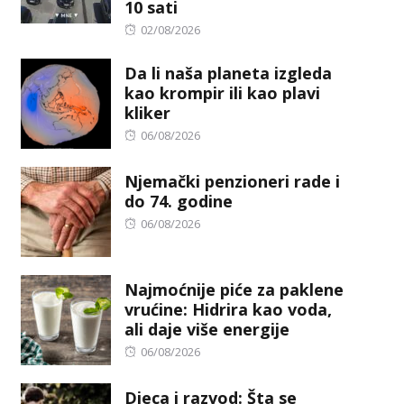
10 sati
Posted
02/08/2026
on
Da li naša planeta izgleda
kao krompir ili kao plavi
kliker
Posted
06/08/2026
on
Njemački penzioneri rade i
do 74. godine
Posted
06/08/2026
on
Najmoćnije piće za paklene
vrućine: Hidrira kao voda,
ali daje više energije
Posted
06/08/2026
on
Djeca i razvod: Šta se