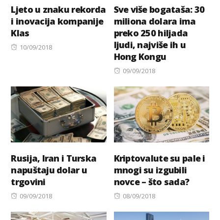
Ljeto u znaku rekorda
Sve više bogataša: 30
i inovacija kompanije
miliona dolara ima
Klas
preko 250 hiljada
ljudi, najviše ih u
Posted
10/09/2018
Hong Kongu
on
Posted
09/09/2018
on
Rusija, Iran i Turska
Kriptovalute su pale i
napuštaju dolar u
mnogi su izgubili
trgovini
novce – što sada?
Posted
Posted
09/09/2018
08/09/2018
on
on