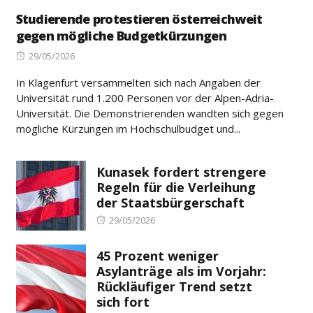
Studierende protestieren österreichweit
gegen mögliche Budgetkürzungen
Posted
29/05/2026
on
In Klagenfurt versammelten sich nach Angaben der
Universität rund 1.200 Personen vor der Alpen-Adria-
Universität. Die Demonstrierenden wandten sich gegen
mögliche Kürzungen im Hochschulbudget und...
Kunasek fordert strengere
Regeln für die Verleihung
der Staatsbürgerschaft
Posted
29/05/2026
on
45 Prozent weniger
Asylanträge als im Vorjahr:
Rückläufiger Trend setzt
sich fort