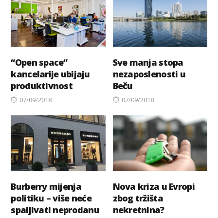
“Open space”
Sve manja stopa
kancelarije ubijaju
nezaposlenosti u
produktivnost
Beču
Posted
Posted
07/09/2018
07/09/2018
on
on
Burberry mijenja
Nova kriza u Evropi
politiku – više neće
zbog tržišta
spaljivati neprodanu
nekretnina?