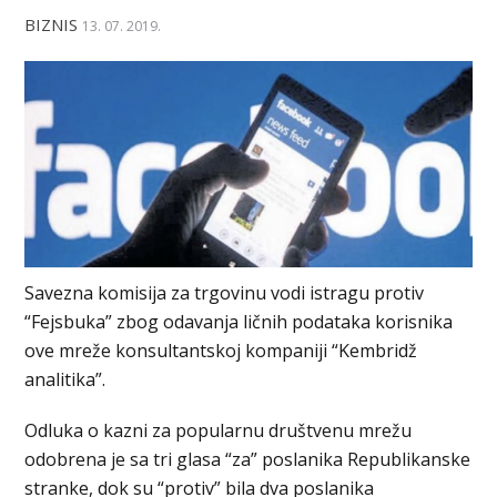
BIZNIS
13. 07. 2019.
Savezna komisija za trgovinu vodi istragu protiv
“Fejsbuka” zbog odavanja ličnih podataka korisnika
ove mreže konsultantskoj kompaniji “Kembridž
analitika”.
Odluka o kazni za popularnu društvenu mrežu
odobrena je sa tri glasa “za” poslanika Republikanske
stranke, dok su “protiv” bila dva poslanika