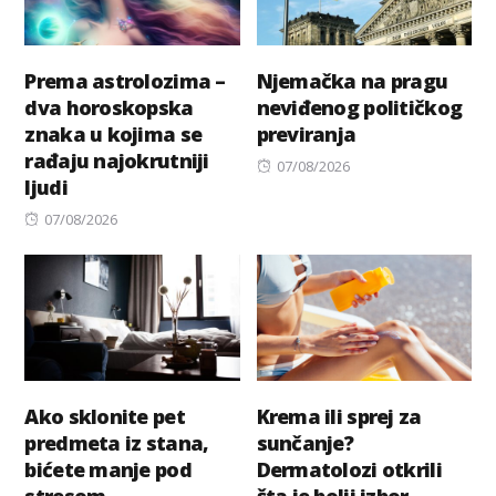
Prema astrolozima –
Njemačka na pragu
dva horoskopska
neviđenog političkog
znaka u kojima se
previranja
rađaju najokrutniji
Posted
07/08/2026
ljudi
on
Posted
07/08/2026
on
Ako sklonite pet
Krema ili sprej za
predmeta iz stana,
sunčanje?
bićete manje pod
Dermatolozi otkrili
stresom
šta je bolji izbor