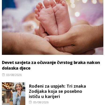
Devet savjeta za očuvanje čvrstog braka nakon
dolaska djece
Posted
03/08/2026
on
Rođeni za uspjeh: Tri znaka
Zodijaka koja se posebno
ističu u karijeri
Posted
05/08/2026