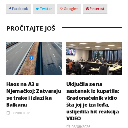
Facebook
Twitter
Google+
Pinterest
PROČITAJTE JOŠ
Haos na A3 u
Uključila se na
Njemačkoj: Zatvaraju
sastanak iz kupatila:
se trake i izlazi ka
Gradonačelnik vidio
Balkanu
šta joj je iza leđa,
uslijedila hit reakcija
Posted
08/08/2026
VIDEO
on
Posted
08/08/2026