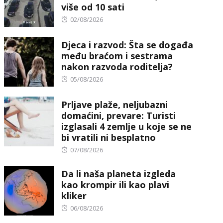
više od 10 sati
Posted
02/08/2026
on
Djeca i razvod: Šta se događa
među braćom i sestrama
nakon razvoda roditelja?
Posted
05/08/2026
on
Prljave plaže, neljubazni
domaćini, prevare: Turisti
izglasali 4 zemlje u koje se ne
bi vratili ni besplatno
Posted
07/08/2026
on
Da li naša planeta izgleda
kao krompir ili kao plavi
kliker
Posted
06/08/2026
on