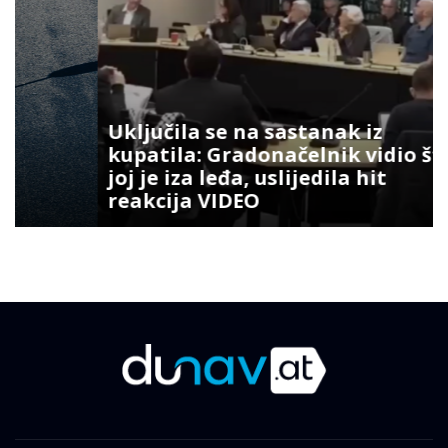
Uključila se na sastanak iz
kupatila: Gradonačelnik vidio šta
joj je iza leđa, uslijedila hit
reakcija VIDEO