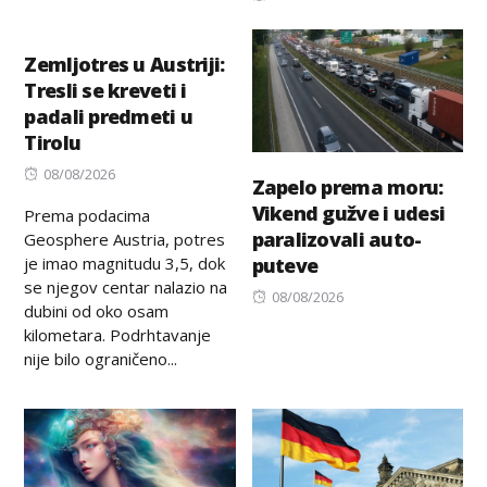
on
Zemljotres u Austriji:
Tresli se kreveti i
padali predmeti u
Tirolu
Posted
08/08/2026
Zapelo prema moru:
on
Vikend gužve i udesi
Prema podacima
paralizovali auto-
Geosphere Austria, potres
je imao magnitudu 3,5, dok
puteve
se njegov centar nalazio na
Posted
08/08/2026
dubini od oko osam
on
kilometara. Podrhtavanje
nije bilo ograničeno...