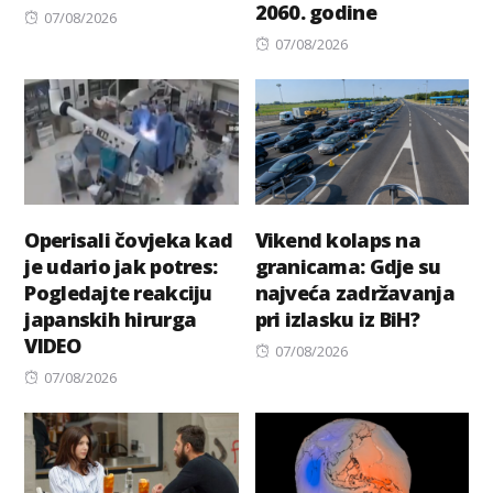
2060. godine
Posted
07/08/2026
on
Posted
07/08/2026
on
Operisali čovjeka kad
Vikend kolaps na
je udario jak potres:
granicama: Gdje su
Pogledajte reakciju
najveća zadržavanja
japanskih hirurga
pri izlasku iz BiH?
VIDEO
Posted
07/08/2026
Posted
on
07/08/2026
on