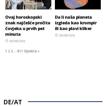
Ovaj horoskopski
Da li naša planeta
znak najčešće pročita
izgleda kao krompir
čovjeka u prvih pet
ili kao plavi kliker
minuta
Posted
06/08/2026
Posted
on
06/08/2026
on
1
2
3
…
811
Sljedeća »
DE/AT