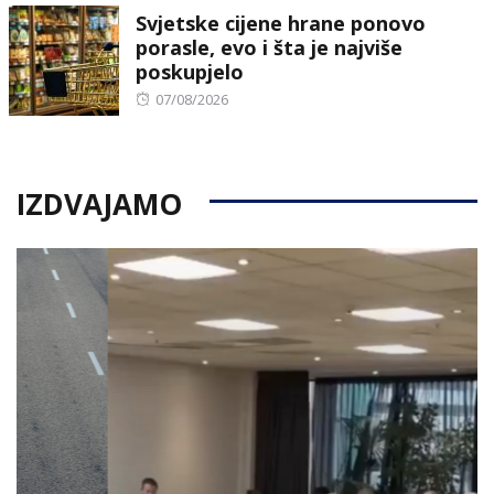
Svjetske cijene hrane ponovo
porasle, evo i šta je najviše
poskupjelo
Posted
07/08/2026
on
IZDVAJAMO