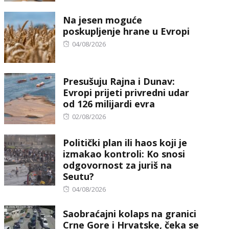
on
Na jesen moguće
poskupljenje hrane u Evropi
Posted
04/08/2026
on
Presušuju Rajna i Dunav:
Evropi prijeti privredni udar
od 126 milijardi evra
Posted
02/08/2026
on
Politički plan ili haos koji je
izmakao kontroli: Ko snosi
odgovornost za juriš na
Seutu?
Posted
04/08/2026
on
Saobraćajni kolaps na granici
Crne Gore i Hrvatske, čeka se