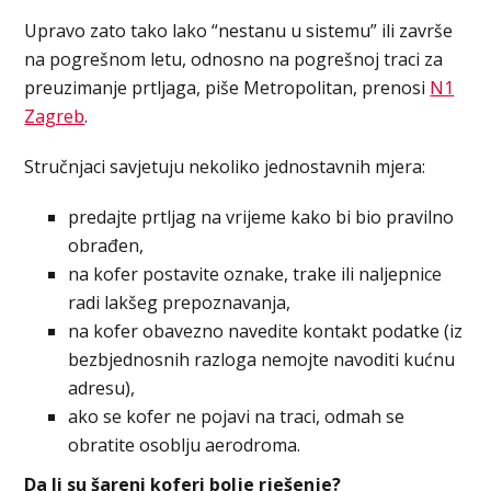
Upravo zato tako lako “nestanu u sistemu” ili završe
na pogrešnom letu, odnosno na pogrešnoj traci za
preuzimanje prtljaga, piše Metropolitan, prenosi
N1
Zagreb
.
Stručnjaci savjetuju nekoliko jednostavnih mjera:
predajte prtljag na vrijeme kako bi bio pravilno
obrađen,
na kofer postavite oznake, trake ili naljepnice
radi lakšeg prepoznavanja,
na kofer obavezno navedite kontakt podatke (iz
bezbjednosnih razloga nemojte navoditi kućnu
adresu),
ako se kofer ne pojavi na traci, odmah se
obratite osoblju aerodroma.
Da li su šareni koferi bolje rješenje?