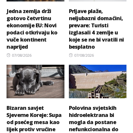
Jedna zemlja drži
Prljave plaže,
gotovo četvrtinu
neljubazni domaćini,
ekonomije EU: Novi
prevare: Turisti
podaci otkrivaju ko
izglasali 4 zemlje u
vuče kontinent
koje se ne bi vratili ni
naprijed
besplatno
Posted
Posted
07/08/2026
07/08/2026
on
on
Bizaran savjet
Polovina svjetskih
Sjeverne Koreje: Supa
hidroelektrana bi
od psećeg mesa kao
mogla da postane
lijek protiv vrućine
nefunkcionalna do