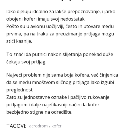
Iako djeluju idealno za lakše prepoznavanje, i jarko
obojeni koferi imaju svoj nedostatak.
Pošto su u avionu uočljiviji, često ih utovare među
prvima, pa na traku za preuzimanje prtljaga mogu
stići kasnije.
To znači da putnici nakon slijetanja ponekad duže
čekaju svoj prtljag.
Najveći problem nije sama boja kofera, već činjenica
da se među mnoštvom sličnog prtljaga lako izgubi
preglednost.
Zato su jednostavne oznake i pažljivo rukovanje
prtljagom i dalje najefikasniji način da kofer
bezbjedno stigne na odredište.
TAGOVI:
,
aerodrom
kofer