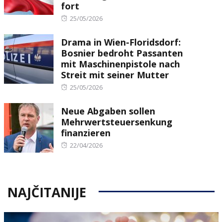
fort
Posted
25/05/2026
on
Drama in Wien-Floridsdorf:
Bosnier bedroht Passanten
mit Maschinenpistole nach
Streit mit seiner Mutter
Posted
25/05/2026
on
Neue Abgaben sollen
Mehrwertsteuersenkung
finanzieren
Posted
22/04/2026
on
NAJČITANIJE