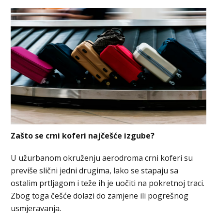
Zašto se crni koferi najčešće izgube?
U užurbanom okruženju aerodroma crni koferi su
previše slični jedni drugima, lako se stapaju sa
ostalim prtljagom i teže ih je uočiti na pokretnoj traci.
Zbog toga češće dolazi do zamjene ili pogrešnog
usmjeravanja.