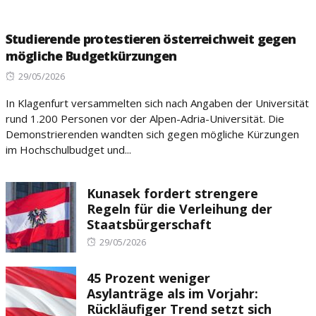
Studierende protestieren österreichweit gegen
mögliche Budgetkürzungen
Posted
29/05/2026
on
In Klagenfurt versammelten sich nach Angaben der Universität
rund 1.200 Personen vor der Alpen-Adria-Universität. Die
Demonstrierenden wandten sich gegen mögliche Kürzungen
im Hochschulbudget und...
Kunasek fordert strengere
Regeln für die Verleihung der
Staatsbürgerschaft
Posted
29/05/2026
on
45 Prozent weniger
Asylanträge als im Vorjahr:
Rückläufiger Trend setzt sich