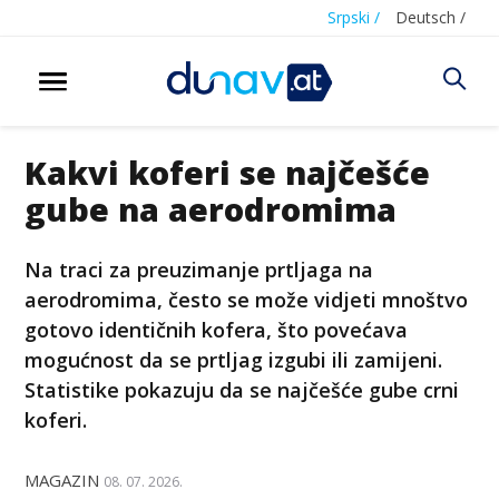
Srpski /
Deutsch /
Kakvi koferi se najčešće
gube na aerodromima
Na traci za preuzimanje prtljaga na
aerodromima, često se može vidjeti mnoštvo
gotovo identičnih kofera, što povećava
mogućnost da se prtljag izgubi ili zamijeni.
Statistike pokazuju da se najčešće gube crni
koferi.
MAGAZIN
08. 07. 2026.