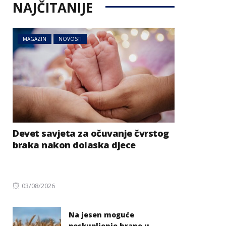
NAJČITANIJE
MAGAZIN
NOVOSTI
Devet savjeta za očuvanje čvrstog
braka nakon dolaska djece
Posted
03/08/2026
on
Na jesen moguće
poskupljenje hrane u