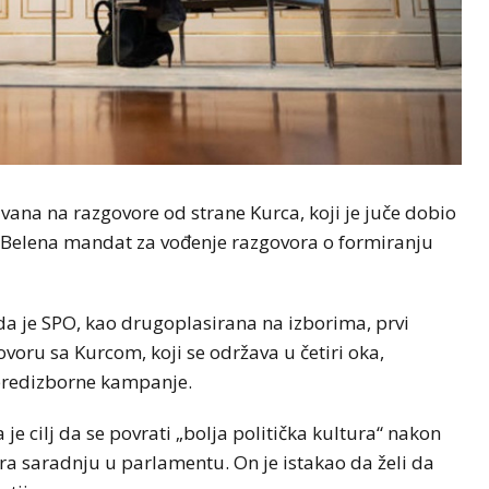
ana na razgovore od strane Kurca, koji je juče dobio
 Belena mandat za vođenje razgovora o formiranju
da je SPO, kao drugoplasirana na izborima, prvi
ovoru sa Kurcom, koji se održava u četiri oka,
m predizborne kampanje.
je cilj da se povrati „bolja politička kultura“ nakon
ra saradnju u parlamentu. On je istakao da želi da