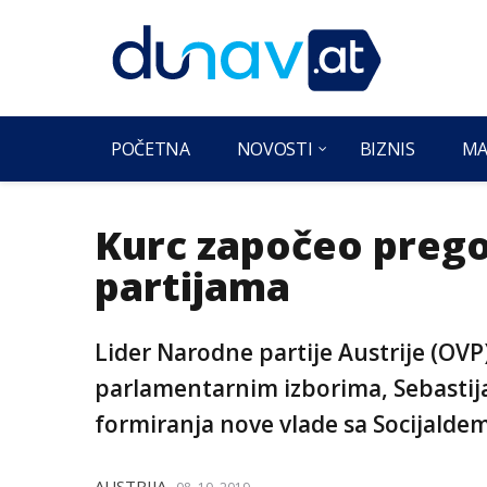
POČETNA
NOVOSTI
BIZNIS
MA
Kurc započeo preg
partijama
Lider Narodne partije Austrije (OV
parlamentarnim izborima, Sebastija
formiranja nove vlade sa Socijalde
AUSTRIJA