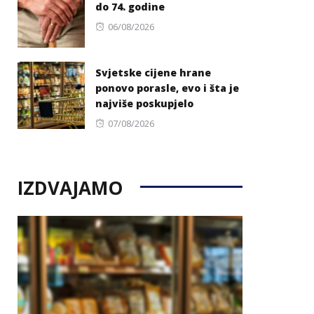
do 74. godine
Posted
06/08/2026
on
Svjetske cijene hrane
ponovo porasle, evo i šta je
najviše poskupjelo
Posted
07/08/2026
on
IZDVAJAMO