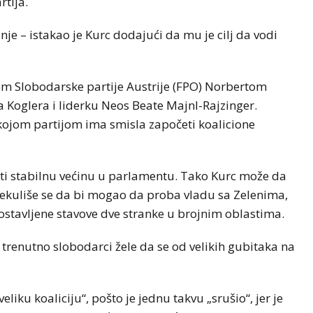
tija.
e – istakao je Kurc dodajući da mu je cilj da vodi
om Slobodarske partije Austrije (FPO) Norbertom
a Koglera i liderku Neos Beate Majnl-Rajzinger.
kojom partijom ima smisla započeti koalicione
ti stabilnu većinu u parlamentu. Tako Kurc može da
Spekuliše se da bi mogao da proba vladu sa Zelenima,
ostavljene stavove dve stranke u brojnim oblastima.
 trenutno slobodarci žele da se od velikih gubitaka na
liku koaliciju“, pošto je jednu takvu „srušio“, jer je