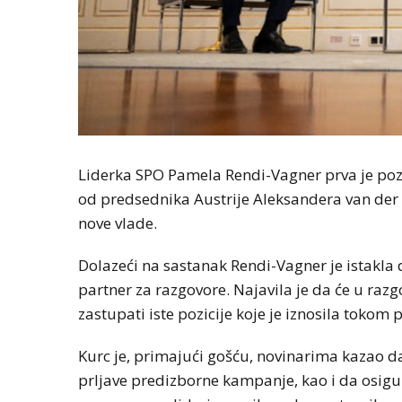
Liderka SPO Pamela Rendi-Vagner prva je pozv
od predsednika Austrije Aleksandera van der
nove vlade.
Dolazeći na sastanak Rendi-Vagner je istakla 
partner za razgovore. Najavila je da će u razg
zastupati iste pozicije koje je iznosila toko
Kurc je, primajući gošću, novinarima kazao da 
prljave predizborne kampanje, kao i da osigu