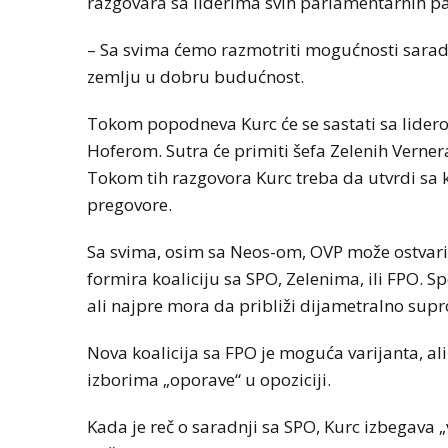
razgovara sa liderima svih parlamentarnih par
– Sa svima ćemo razmotriti mogućnosti saradnj
zemlju u dobru budućnost.
Tokom popodneva Kurc će se sastati sa lider
Hoferom. Sutra će primiti šefa Zelenih Verner
Tokom tih razgovora Kurc treba da utvrdi sa 
pregovore.
Sa svima, osim sa Neos-om, OVP može ostvari
formira koaliciju sa SPO, Zelenima, ili FPO. 
ali najpre mora da približi dijametralno supr
Nova koalicija sa FPO je moguća varijanta, ali
izborima „oporave“ u opoziciji.
Kada je reč o saradnji sa SPO, Kurc izbegava „ve