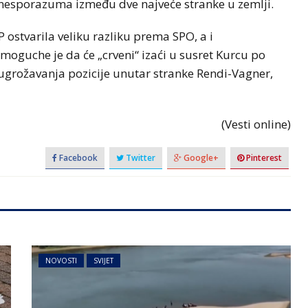
 nesporazuma između dve najveće stranke u zemlji.
 ostvarila veliku razliku prema SPO, a i
 moguche je da će „crveni“ izaći u susret Kurcu po
 ugrožavanja pozicije unutar stranke Rendi-Vagner,
(Vesti online)
Facebook
Twitter
Google+
Pinterest
NOVOSTI
SVIJET