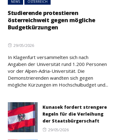
NEWS
ÖSTERREICH
Studierende protestieren
österreichweit gegen mögliche
Budgetkürzungen
Posted
29/05/2026
on
In Klagenfurt versammelten sich nach
Angaben der Universität rund 1.200 Personen
vor der Alpen-Adria-Universität. Die
Demonstrierenden wandten sich gegen
mögliche Kürzungen im Hochschulbudget und...
Kunasek fordert strengere
Regeln für die Verleihung
der Staatsbürgerschaft
Posted
29/05/2026
on