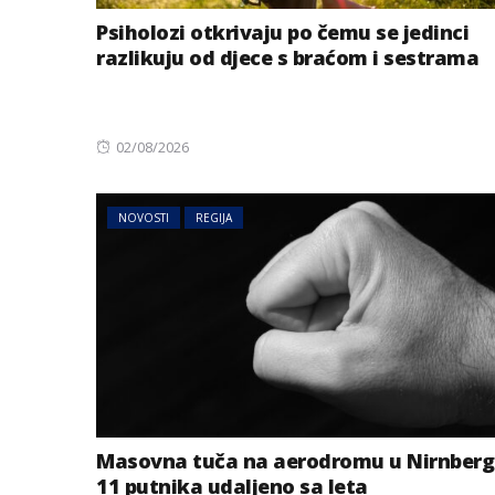
Psiholozi otkrivaju po čemu se jedinci
razlikuju od djece s braćom i sestrama
Posted
02/08/2026
on
NOVOSTI
REGIJA
BIZNIS
Energetski probl
niskog vodostaj
Masovna tuča na aerodromu u Nirnberg
11 putnika udaljeno sa leta