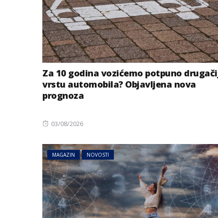
Za 10 godina vozićemo potpuno drugači
vrstu automobila? Objavljena nova
prognoza
Posted
03/08/2026
on
MAGAZIN
NOVOSTI