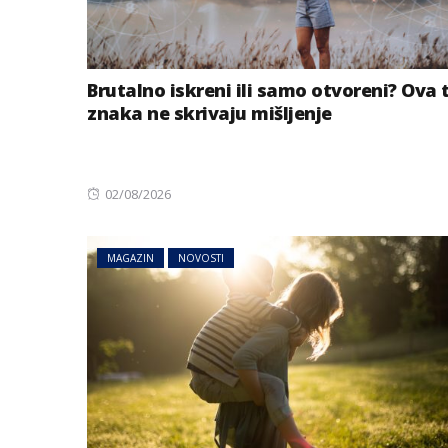
Brutalno iskreni ili samo otvoreni? Ova t
znaka ne skrivaju mišljenje
Posted
02/08/2026
on
MAGAZIN
NOVOSTI