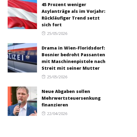
45 Prozent weniger
Asylanträge als im Vorjahr:
Rückläufiger Trend setzt
sich fort
Posted
25/05/2026
on
Drama in Wien-Floridsdorf:
Bosnier bedroht Passanten
mit Maschinenpistole nach
Streit mit seiner Mutter
Posted
25/05/2026
on
Neue Abgaben sollen
Mehrwertsteuersenkung
finanzieren
Posted
22/04/2026
on