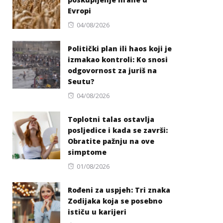
Evropi
Posted
04/08/2026
on
Politički plan ili haos koji je
izmakao kontroli: Ko snosi
odgovornost za juriš na
Seutu?
Posted
04/08/2026
on
Toplotni talas ostavlja
posljedice i kada se završi:
Obratite pažnju na ove
simptome
Posted
01/08/2026
on
Rođeni za uspjeh: Tri znaka
Zodijaka koja se posebno
ističu u karijeri