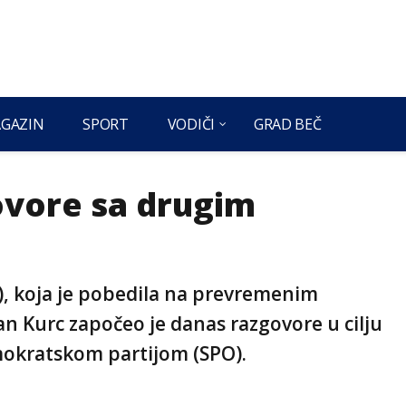
GAZIN
SPORT
VODIČI
GRAD BEČ
ovore sa drugim
P), koja je pobedila na prevremenim
n Kurc započeo je danas razgovore u cilju
mokratskom partijom (SPO).