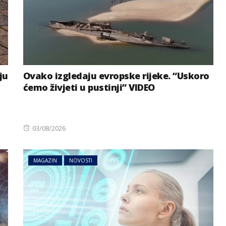
ju
Ovako izgledaju evropske rijeke. “Uskoro
ćemo živjeti u pustinji” VIDEO
Posted
03/08/2026
on
MAGAZIN
NOVOSTI