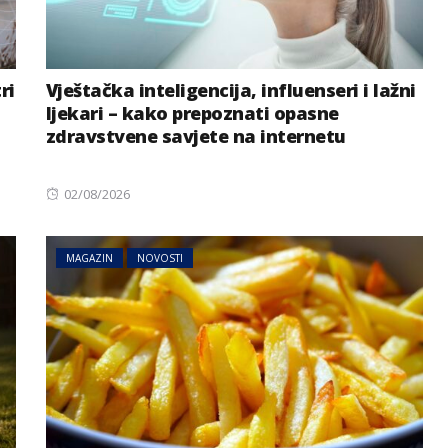
ri
Vještačka inteligencija, influenseri i lažni
ljekari – kako prepoznati opasne
zdravstvene savjete na internetu
Posted
02/08/2026
on
MAGAZIN
NOVOSTI