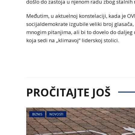
došlo do zastoja u njenom radu zbog stalnih
Međutim, u aktuelnoj konstelaciji, kada je OVP
socijaldemokrate izgubile veliki broj glasača,
mnogim pitanjima, ali bi to dovelo do daljeg
koja sedi na „klimavoj“ liderskoj stolici.
PROČITAJTE JOŠ
BIZNIS
NOVOSTI