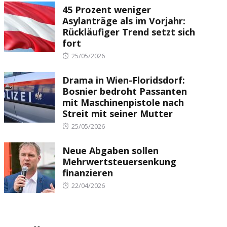
45 Prozent weniger
Asylanträge als im Vorjahr:
Rückläufiger Trend setzt sich
fort
Posted
25/05/2026
on
Drama in Wien-Floridsdorf:
Bosnier bedroht Passanten
mit Maschinenpistole nach
Streit mit seiner Mutter
Posted
25/05/2026
on
Neue Abgaben sollen
Mehrwertsteuersenkung
finanzieren
Posted
22/04/2026
on