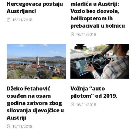
Hercegovaca postaju
mladića u Austriji:
Austrijanci
Vozio bez dozvole,
helikopterom ih
Posted
16/11/2018
prebacivali u bolnicu
on
Posted
16/11/2018
on
Džeko Fetahović
Vožnja “auto
osuđen na osam
pilotom” od 2019.
godina zatvora zbog
Posted
16/11/2018
silovanja djevojčice u
on
Austriji
Posted
16/11/2018
on