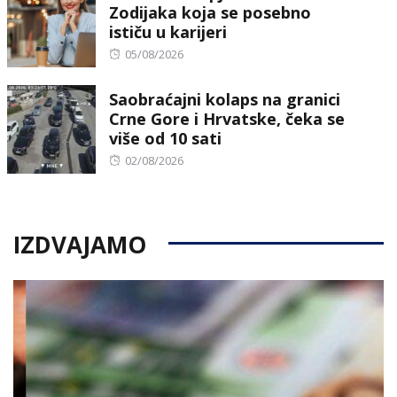
Zodijaka koja se posebno
ističu u karijeri
Posted
05/08/2026
on
Saobraćajni kolaps na granici
Crne Gore i Hrvatske, čeka se
više od 10 sati
Posted
02/08/2026
on
IZDVAJAMO