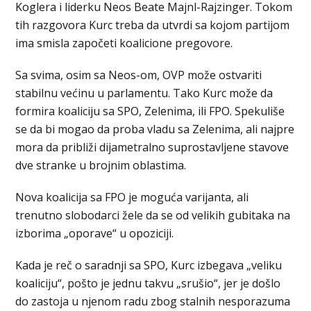
Koglera i liderku Neos Beate Majnl-Rajzinger. Tokom
tih razgovora Kurc treba da utvrdi sa kojom partijom
ima smisla započeti koalicione pregovore.
Sa svima, osim sa Neos-om, OVP može ostvariti
stabilnu većinu u parlamentu. Tako Kurc može da
formira koaliciju sa SPO, Zelenima, ili FPO. Spekuliše
se da bi mogao da proba vladu sa Zelenima, ali najpre
mora da približi dijametralno suprostavljene stavove
dve stranke u brojnim oblastima.
Nova koalicija sa FPO je moguća varijanta, ali
trenutno slobodarci žele da se od velikih gubitaka na
izborima „oporave“ u opoziciji.
Kada je reč o saradnji sa SPO, Kurc izbegava „veliku
koaliciju“, pošto je jednu takvu „srušio“, jer je došlo
do zastoja u njenom radu zbog stalnih nesporazuma