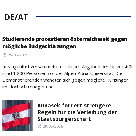
DE/AT
Studierende protestieren österreichweit gegen
mögliche Budgetkürzungen
Posted
29/05/2026
on
In Klagenfurt versammelten sich nach Angaben der Universität
rund 1.200 Personen vor der Alpen-Adria-Universität. Die
Demonstrierenden wandten sich gegen mögliche Kürzungen
im Hochschulbudget und...
Kunasek fordert strengere
Regeln für die Verleihung der
Staatsbürgerschaft
Posted
29/05/2026
on