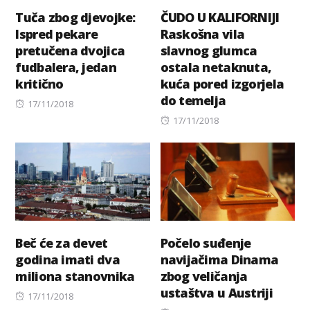
Tuča zbog djevojke:
ČUDO U KALIFORNIJI
Ispred pekare
Raskošna vila
pretučena dvojica
slavnog glumca
fudbalera, jedan
ostala netaknuta,
kritično
kuća pored izgorjela
do temelja
Posted
17/11/2018
on
Posted
17/11/2018
on
Beč će za devet
Počelo suđenje
godina imati dva
navijačima Dinama
miliona stanovnika
zbog veličanja
ustaštva u Austriji
Posted
17/11/2018