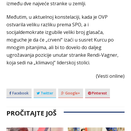
između dve najveće stranke u zemlji.
Međutim, u aktuelnoj konstelaciji, kada je OVP
ostvarila veliku razliku prema SPO, a i
socijaldemokrate izgubile veliki broj glasača,
moguche je da će „crveni“ izaći u susret Kurcu po
mnogim pitanjima, ali bi to dovelo do daljeg
ugrožavanja pozicije unutar stranke Rendi-Vagner,
koja sedi na „klimavoj“ liderskoj stolici.
(Vesti online)
Facebook
Twitter
Google+
Pinterest
PROČITAJTE JOŠ