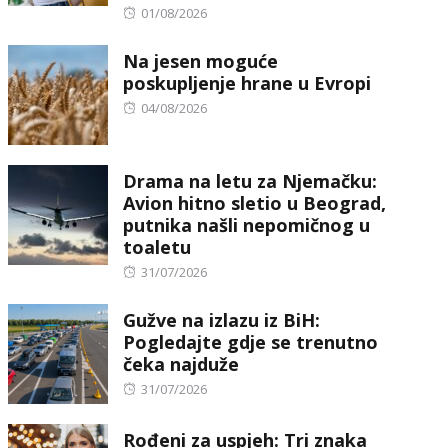
Posted
01/08/2026
on
Na jesen moguće
poskupljenje hrane u Evropi
Posted
04/08/2026
on
Drama na letu za Njemačku:
Avion hitno sletio u Beograd,
putnika našli nepomičnog u
toaletu
Posted
31/07/2026
on
Gužve na izlazu iz BiH:
Pogledajte gdje se trenutno
čeka najduže
Posted
31/07/2026
on
Rođeni za uspjeh: Tri znaka