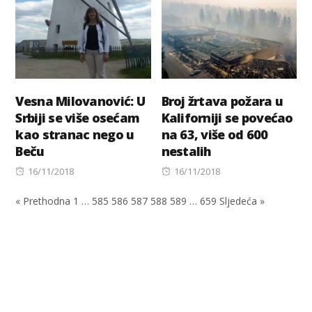
Vesna Milovanović: U
Broj žrtava požara u
Srbiji se više osećam
Kaliforniji se povećao
kao stranac nego u
na 63, više od 600
Beču
nestalih
Posted
Posted
16/11/2018
16/11/2018
on
on
« Prethodna
1
…
585
586
587
588
589
…
659
Sljedeća »