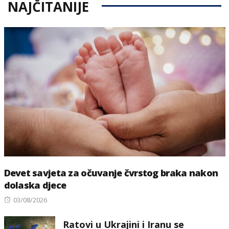
NAJČITANIJE
Devet savjeta za očuvanje čvrstog braka nakon
dolaska djece
Posted
03/08/2026
on
Ratovi u Ukrajini i Iranu se