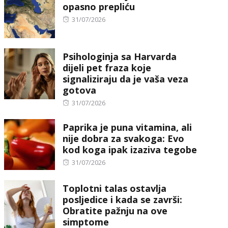
opasno prepliću
Posted
31/07/2026
on
Psihologinja sa Harvarda
dijeli pet fraza koje
signaliziraju da je vaša veza
gotova
Posted
31/07/2026
on
Paprika je puna vitamina, ali
nije dobra za svakoga: Evo
kod koga ipak izaziva tegobe
Posted
31/07/2026
on
Toplotni talas ostavlja
posljedice i kada se završi:
Obratite pažnju na ove
simptome