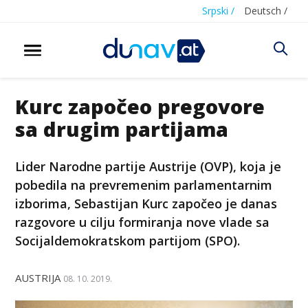
Srpski /
Deutsch /
Kurc započeo pregovore
sa drugim partijama
Lider Narodne partije Austrije (OVP), koja je
pobedila na prevremenim parlamentarnim
izborima, Sebastijan Kurc započeo je danas
razgovore u cilju formiranja nove vlade sa
Socijaldemokratskom partijom (SPO).
AUSTRIJA
08. 10. 2019.