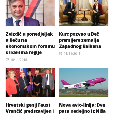
Zvizdić u ponedjeljak
Kurc pozvao u Beč
u Beču na
premijere zemalja
ekonomskom forumu
Zapadnog Balkana
s liderima regije
Posted
18/11/2018
Posted
on
18/11/2018
on
Hrvatski genij Faust
Nova avio-linija: Dva
Vrančić predstavljen i
puta nedeljno iz Niša