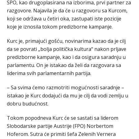
SPO, kao drugoplasirana na izborima, prvi partner za
razgovore. Najavila je da će u razgovoru sa Kurcom,
koji se održava u četiri oka, zastupati iste pozicije
koje je iznosila tokom predizborne kampanje.
Kurc je, primajući gošću, novinarima kazao da je cilj
da se povrati „bolja politička kultura“ nakon prljave
predizborne kampanje, kao i da osigura saradnju u
parlamentu. On je istakao da želi da razgovara sa
liderima svih parlamentarnih partija.
– Sa svima ćemo razmotriti mogućnosti saradnje –
istakao je Kurc dodajući da mu je cilj da vodi zemlju u
dobru budućnost.
Tokom popodneva Kurc će se sastati sa liderom
Slobodarske partije Austrije (FPO) Norbertom
Hoferom. Sutra će primiti šefa Zelenih Vernera