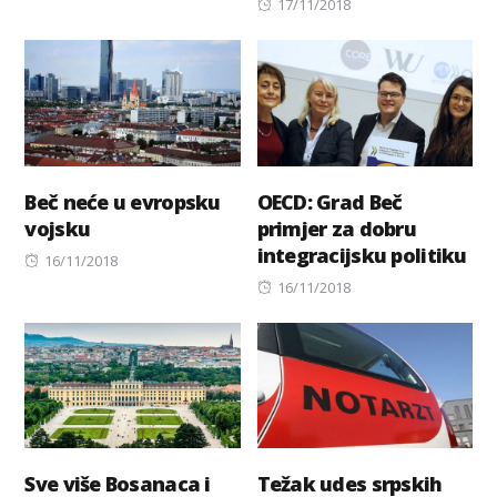
on
Posted
17/11/2018
on
Beč neće u evropsku
OECD: Grad Beč
vojsku
primjer za dobru
integracijsku politiku
Posted
16/11/2018
on
Posted
16/11/2018
on
Sve više Bosanaca i
Težak udes srpskih