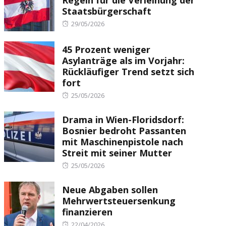
Staatsbürgerschaft
Posted
29/05/2026
on
45 Prozent weniger
Asylanträge als im Vorjahr:
Rückläufiger Trend setzt sich
fort
Posted
25/05/2026
on
Drama in Wien-Floridsdorf:
Bosnier bedroht Passanten
mit Maschinenpistole nach
Streit mit seiner Mutter
Posted
25/05/2026
on
Neue Abgaben sollen
Mehrwertsteuersenkung
finanzieren
Posted
22/04/2026