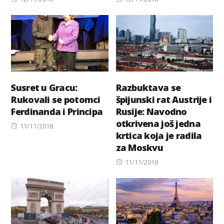
on
on
Susret u Gracu:
Razbuktava se
Rukovali se potomci
špijunski rat Austrije i
Ferdinanda i Principa
Rusije: Navodno
otkrivena još jedna
Posted
11/11/2018
krtica koja je radila
on
za Moskvu
Posted
11/11/2018
on