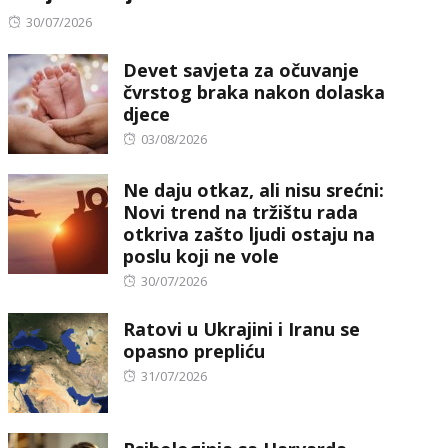
Posted
30/07/2026
on
Devet savjeta za očuvanje
čvrstog braka nakon dolaska
djece
Posted
03/08/2026
on
Ne daju otkaz, ali nisu srećni:
Novi trend na tržištu rada
otkriva zašto ljudi ostaju na
poslu koji ne vole
Posted
30/07/2026
on
Ratovi u Ukrajini i Iranu se
opasno prepliću
Posted
31/07/2026
on