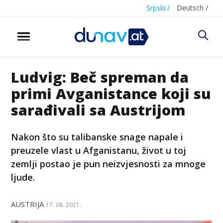
Srpski /
Deutsch /
Ludvig: Beč spreman da
primi Avganistance koji su
sarađivali sa Austrijom
Nakon što su talibanske snage napale i
preuzele vlast u Afganistanu, život u toj
zemlji postao je pun neizvjesnosti za mnoge
ljude.
AUSTRIJA
17. 08. 2021.