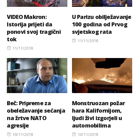
VIDEO Makron:
U Parizu obilježavanje
Istorija prijeti da
100 godina od Prvog
ponovi svoj tragični
svjetskog rata
tok
Posted
11/11/2018
Posted
on
11/11/2018
on
Beč: Pripreme za
Monstruozan požar
obeležavanje sećanja
hara Kalifornijom,
na žrtve NATO
ljudi živi izgorjeli u
agresije
automobilima
Posted
Posted
10/11/2018
10/11/2018