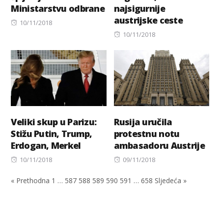
Ministarstvu odbrane
najsigurnije
austrijske ceste
Posted
10/11/2018
on
Posted
10/11/2018
on
Veliki skup u Parizu:
Rusija uručila
Stižu Putin, Trump,
protestnu notu
Erdogan, Merkel
ambasadoru Austrije
Posted
Posted
10/11/2018
09/11/2018
on
on
« Prethodna
1
…
587
588
589
590
591
…
658
Sljedeća »