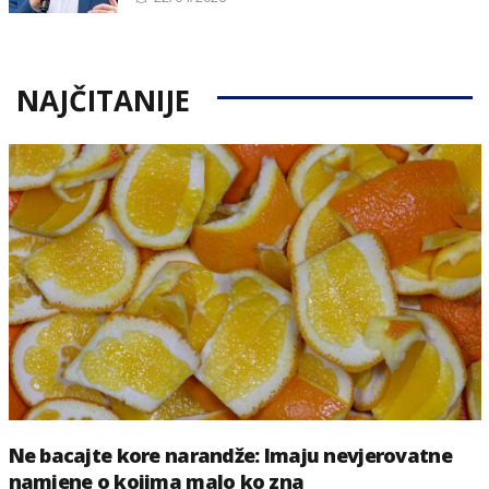
on
NAJČITANIJE
Ne bacajte kore narandže: Imaju nevjerovatne
namjene o kojima malo ko zna