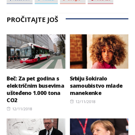
PROČITAJTE JOŠ
Beč: Za pet godina s
Srbiju šokiralo
električnim busevima
samoubistvo mlade
ušteđeno 1.000 tona
manekenke
CO2
Posted
12/11/2018
Posted
on
12/11/2018
on