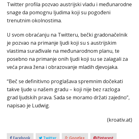
Twitter profila pozvao austrijski vladu i međunarodne
snage da pomognu ljudima koji su pogođeni
trenutnim okolnostima.
U svom obraćanju na Twitteru, bečki gradonačelnik
je pozvao na primanje ljudi koji su s austrijskim
vlastima surađivale na međunarodnom planu, te
posebno na primanje onih ljudi koji su se zalagali za
veća prava žena i obrazovanje mladih djevojaka.
“Beč se definitivno proglašava spremnim dočekati
takve ljude u našem gradu – koji nije bez razloga
grad ljudskih prava. Sada se moramo držati zajedno”,
napisao je Ludwig.
(kroativ.at)
Facebook
Twitter
Google+
Pinterest