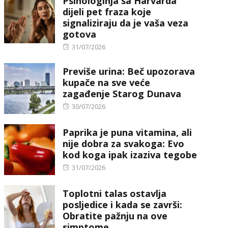
Psihologinja sa Harvarda
dijeli pet fraza koje
signaliziraju da je vaša veza
gotova
Posted
31/07/2026
on
Previše urina: Beč upozorava
kupače na sve veće
zagađenje Starog Dunava
Posted
30/07/2026
on
Paprika je puna vitamina, ali
nije dobra za svakoga: Evo
kod koga ipak izaziva tegobe
Posted
31/07/2026
on
Toplotni talas ostavlja
posljedice i kada se završi:
Obratite pažnju na ove
simptome