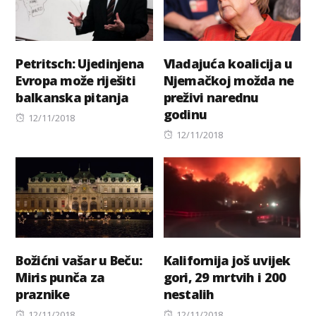
Petritsch: Ujedinjena
Vladajuća koalicija u
Evropa može riješiti
Njemačkoj možda ne
balkanska pitanja
preživi narednu
godinu
Posted
12/11/2018
on
Posted
12/11/2018
on
Božićni vašar u Beču:
Kalifornija još uvijek
Miris punča za
gori, 29 mrtvih i 200
praznike
nestalih
Posted
Posted
12/11/2018
12/11/2018