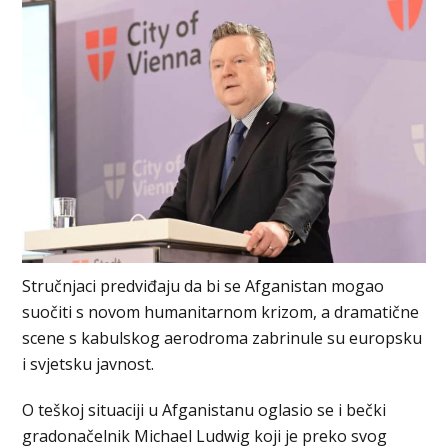
Stručnjaci predviđaju da bi se Afganistan mogao
suočiti s novom humanitarnom krizom, a dramatične
scene s kabulskog aerodroma zabrinule su europsku
i svjetsku javnost.
O teškoj situaciji u Afganistanu oglasio se i bečki
gradonačelnik Michael Ludwig koji je preko svog