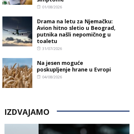
Posted
01/08/2026
on
Drama na letu za Njemačku:
Avion hitno sletio u Beograd,
putnika našli nepomičnog u
toaletu
Posted
31/07/2026
on
Na jesen moguće
poskupljenje hrane u Evropi
Posted
04/08/2026
on
IZDVAJAMO