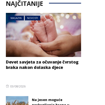
NAJČITANIJE
MAGAZIN
NOVOSTI
Devet savjeta za očuvanje čvrstog
braka nakon dolaska djece
Posted
03/08/2026
on
Na jesen moguće
poskupljenje hrane u