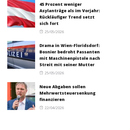
45 Prozent weniger
Asylanträge als im Vorjahr:
Rückläufiger Trend setzt
sich fort
Posted
25/05/2026
on
Drama in Wien-Floridsdorf:
Bosnier bedroht Passanten
mit Maschinenpistole nach
Streit mit seiner Mutter
Posted
25/05/2026
on
Neue Abgaben sollen
Mehrwertsteuersenkung
finanzieren
Posted
22/04/2026
on