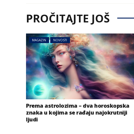
PROČITAJTE JOŠ
MAGAZIN
NOVOSTI
Prema astrolozima – dva horoskopska
znaka u kojima se rađaju najokrutniji
ljudi