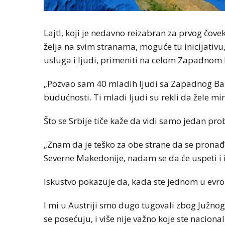
Lajtl, koji je nedavno reizabran za prvog čov
želja na svim stranama, moguće tu inicijativu
usluga i ljudi, primeniti na celom Zapadnom
„Pozvao sam 40 mladih ljudi sa Zapadnog Bal
budućnosti. Ti mladi ljudi su rekli da žele mir
Što se Srbije tiče kaže da vidi samo jedan pro
„Znam da je teško za obe strane da se pronađe
Severne Makedonije, nadam se da će uspeti i i
Iskustvo pokazuje da, kada ste jednom u evro
I mi u Austriji smo dugo tugovali zbog Južnog
se posećuju, i više nije važno koje ste nacion