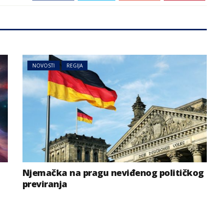
NOVOSTI
REGIJA
Njemačka na pragu neviđenog političkog
previranja