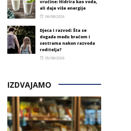
vrućine: Hidrira kao voda,
ali daje više energije
Posted
06/08/2026
on
Djeca i razvod: Šta se
događa među braćom i
sestrama nakon razvoda
roditelja?
Posted
05/08/2026
on
IZDVAJAMO