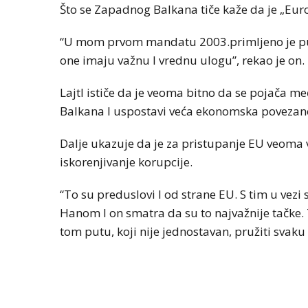
Što se Zapadnog Balkana tiče kaže da je „Eur
“U mom prvom mandatu 2003.primljeno je p
one imaju važnu I vrednu ulogu”, rekao je on.
Lajtl ističe da je veoma bitno da se pojača
Balkana I uspostavi veća ekonomska povezan
Dalje ukazuje da je za pristupanje EU veoma v
iskorenjivanje korupcije.
“To su preduslovi I od strane EU. S tim u v
Hanom I on smatra da su to najvažnije tačke.
tom putu, koji nije jednostavan, pružiti svaku 