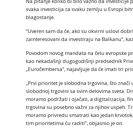
Na pitanje koliko bi bilo važno da investicij
svaka investicija za svaku zemlju u Evropi bit
blagostanje.
“Uveren sam da će, ako su okvirni uslovi dobri,
zainteresovani da investiraju na Balkanu“, kaz
Povodom novog mandata na čelu evropske priv
kao nekadašnji dugogodišnji predsednik Privr
„Euročembersa“, najavljuje da će imati tri prio
„Prvi prioritet je slobodna trgovina, što znači
slobodnoj trgovini sa svim delovima sveta. Dr
moramo podržati i ojačati, a digitalizacija, fi
trgovina su posebno važni za njihov uspeh. Tre
moramo privredu smatrati kao jedan krvotok, u
tim prioritetima ću raditi”, objasnio je on.