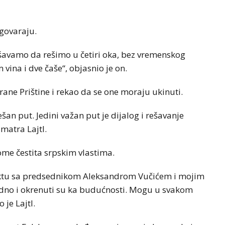
zgovaraju.
šavamo da rešimo u četiri oka, bez vremenskog
 vina i dve čaše“, objasnio je on.
rane Prištine i rekao da se one moraju ukinuti.
ešan put. Jedini važan put je dijalog i rešavanje
smatra Lajtl.
tome čestita srpskim vlastima.
aktu sa predsednikom Aleksandrom Vučićem i mojim
no i okrenuti su ka budućnosti. Mogu u svakom
je Lajtl.