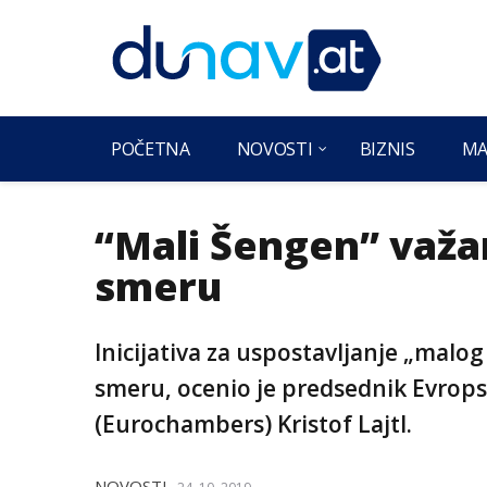
POČETNA
NOVOSTI
BIZNIS
MA
“Mali Šengen” važ
smeru
Inicijativa za uspostavljanje „mal
smeru, ocenio je predsednik Evrop
(Eurochambers) Kristof Lajtl.
NOVOSTI