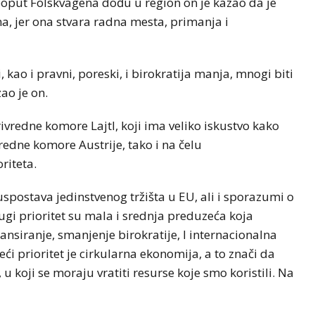
e poput Folskvagena dođu u region on je kazao da je
na, jer ona stvara radna mesta, primanja i
 kao i pravni, poreski, i birokratija manja, mnogi biti
ao je on.
redne komore Lajtl, koji ima veliko iskustvo kako
edne komore Austrije, tako i na čelu
riteta.
 uspostava jedinstvenog tržišta u EU, ali i sporazumi o
ugi prioritet su mala i srednja preduzeća koja
nansiranje, smanjenje birokratije, I internacionalna
ći prioritet je cirkularna ekonomija, a to znači da
 koji se moraju vratiti resurse koje smo koristili. Na