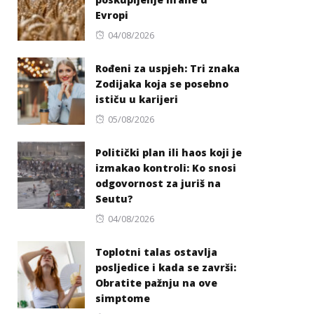
Evropi
Posted
04/08/2026
on
Rođeni za uspjeh: Tri znaka
Zodijaka koja se posebno
ističu u karijeri
Posted
05/08/2026
on
Politički plan ili haos koji je
izmakao kontroli: Ko snosi
odgovornost za juriš na
Seutu?
Posted
04/08/2026
on
Toplotni talas ostavlja
posljedice i kada se završi:
Obratite pažnju na ove
simptome