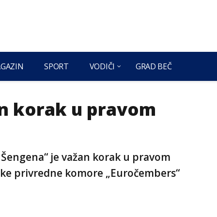
GAZIN
SPORT
VODIČI
GRAD BEČ
an korak u pravom
og Šengena“ je važan korak u pravom
ske privredne komore „Euročembers“