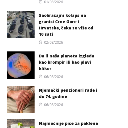
Posted
01/08/2026
on
Saobraćajni kolaps na
granici Crne Gore i
Hrvatske, čeka se više od
10 sati
Posted
02/08/2026
on
Da li naša planeta izgleda
kao krompir ili kao plavi
kliker
Posted
06/08/2026
on
Njemački penzioneri rade i
do 74. godine
Posted
06/08/2026
on
Najmoćnije piće za paklene