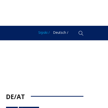
Srpski /
Deutsch /
DE/AT