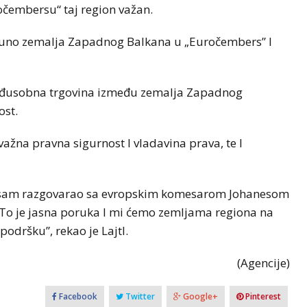
očembersu“ taj region važan.
uno zemalja Zapadnog Balkana u „Euročembers” I
 međusobna trgovina između zemalja Zapadnog
ost.
ažna pravna sigurnost I vladavina prava, te I
ezi sam razgovarao sa evropskim komesarom Johanesom
 To je jasna poruka I mi ćemo zemljama regiona na
podršku”, rekao je Lajtl.
(Agencije)
Facebook
Twitter
Google+
Pinterest