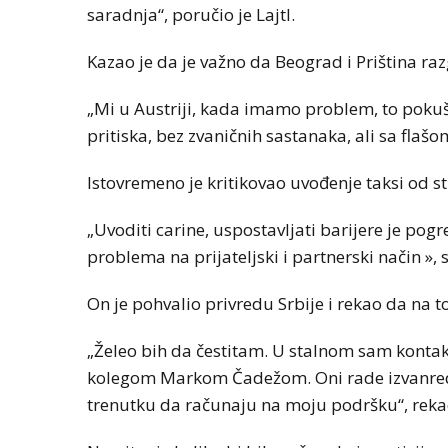
saradnja“, poručio je Lajtl.
Kazao je da je važno da Beograd i Priština ra
„Mi u Austriji, kada imamo problem, to poku
pritiska, bez zvaničnih sastanaka, ali sa flašom
Istovremeno je kritikovao uvođenje taksi od st
„Uvoditi carine, uspostavljati barijere je pogr
problema na prijateljski i partnerski način », 
On je pohvalio privredu Srbije i rekao da na 
„Želeo bih da čestitam. U stalnom sam kont
kolegom Markom Čadežom. Oni rade izvanred
trenutku da računaju na moju podršku“, rekao 