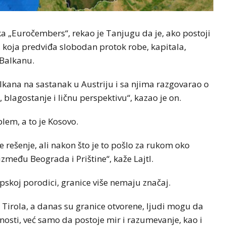
eka „Euročembers“, rekao je Tanjugu da je, ako postoji
, koja predviđa slobodan protok robe, kapitala,
 Balkanu.
kana na sastanak u Austriju i sa njima razgovarao o
, blagostanje i ličnu perspektivu“, kazao je on.
blem, a to je Kosovo.
 rešenje, ali nakon što je to pošlo za rukom oko
zmeđu Beograda i Prištine“, kaže Lajtl.
pskoj porodici, granice više nemaju značaj.
 Tirola, a danas su granice otvorene, ljudi mogu da
alnosti, već samo da postoje mir i razumevanje, kao i