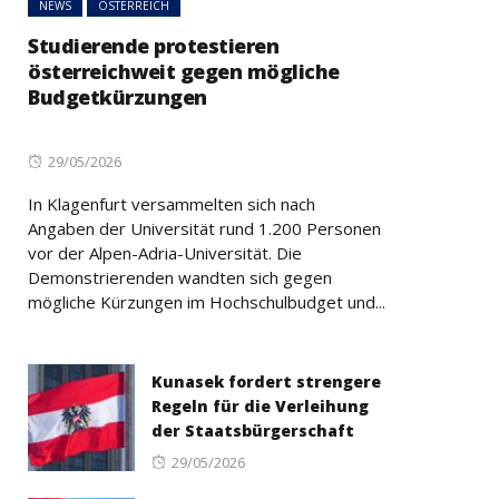
NEWS
ÖSTERREICH
Studierende protestieren
österreichweit gegen mögliche
Budgetkürzungen
Posted
29/05/2026
on
In Klagenfurt versammelten sich nach
Angaben der Universität rund 1.200 Personen
vor der Alpen-Adria-Universität. Die
Demonstrierenden wandten sich gegen
mögliche Kürzungen im Hochschulbudget und...
Kunasek fordert strengere
Regeln für die Verleihung
der Staatsbürgerschaft
Posted
29/05/2026
on