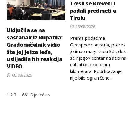
Tresli se kreveti i
padali predmeti u
Tirolu
Posted
08/08/2026
Uključila se na
on
sastanak iz kupatila:
Prema podacima
Gradonačelnik vidio
Geosphere Austria, potres
je imao magnitudu 3,5, dok
šta joj je iza leđa,
se njegov centar nalazio na
uslijedila hit reakcija
dubini od oko osam
VIDEO
kilometara. Podrhtavanje
Posted
08/08/2026
nije bilo ograničeno...
on
1
2
3
…
661
Sljedeća »