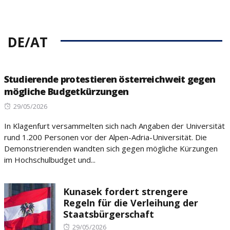
DE/AT
Studierende protestieren österreichweit gegen
mögliche Budgetkürzungen
Posted
29/05/2026
on
In Klagenfurt versammelten sich nach Angaben der Universität
rund 1.200 Personen vor der Alpen-Adria-Universität. Die
Demonstrierenden wandten sich gegen mögliche Kürzungen
im Hochschulbudget und...
Kunasek fordert strengere
Regeln für die Verleihung der
Staatsbürgerschaft
Posted
29/05/2026