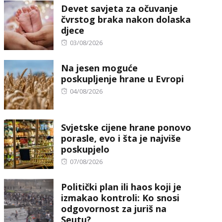
Devet savjeta za očuvanje
čvrstog braka nakon dolaska
djece
Posted
03/08/2026
on
Na jesen moguće
poskupljenje hrane u Evropi
Posted
04/08/2026
on
Svjetske cijene hrane ponovo
porasle, evo i šta je najviše
poskupjelo
Posted
07/08/2026
on
Politički plan ili haos koji je
izmakao kontroli: Ko snosi
odgovornost za juriš na
Seutu?