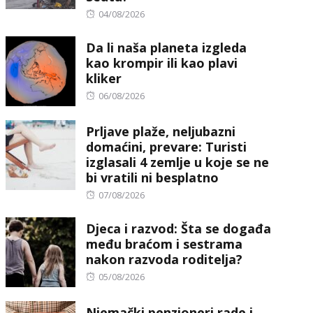
Posted
04/08/2026
on
Da li naša planeta izgleda
kao krompir ili kao plavi
kliker
Posted
06/08/2026
on
Prljave plaže, neljubazni
domaćini, prevare: Turisti
izglasali 4 zemlje u koje se ne
bi vratili ni besplatno
Posted
07/08/2026
on
Djeca i razvod: Šta se događa
među braćom i sestrama
nakon razvoda roditelja?
Posted
05/08/2026
on
Njemački penzioneri rade i