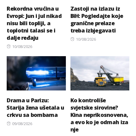
Rekordna vrućina u
Zastoji na izlazu iz
Evropi: Jun i jul nikad
BiH: Pogledajte koje
nisu bili topliji, a
granične prelaze
toplotni talasi se i
treba izbjegavati
dalje ređaju
Posted
10/08/2026
Posted
on
10/08/2026
on
Drama u Parizu:
Ko kontroliše
Starija žena ušetala u
svjetske sirovine?
crkvu sa bombama
Kina neprikosnovena,
a evo ko je odmah iza
Posted
09/08/2026
nje
on