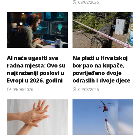
Posted
09/08/2026
on
AI neće ugasiti sva
Na plaži u Hrvatskoj
radna mjesta: Ovo su
bor pao na kupače,
najtraženiji poslovi u
povrijeđeno dvoje
Evropi u 2026. godini
odraslih i dvoje djece
Posted
Posted
09/08/2026
09/08/2026
on
on