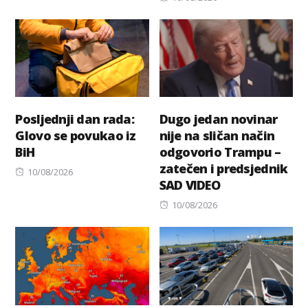
on
Posljednji dan rada:
Dugo jedan novinar
Glovo se povukao iz
nije na sličan način
BiH
odgovorio Trampu –
zatečen i predsjednik
Posted
10/08/2026
SAD VIDEO
on
Posted
10/08/2026
on