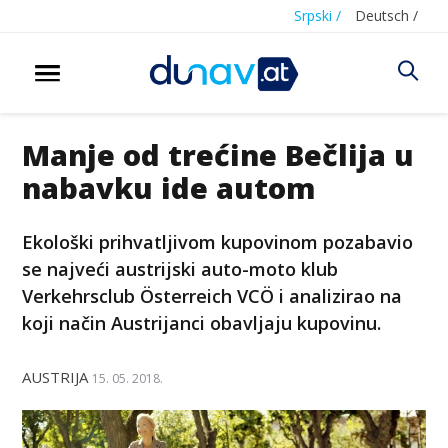
Srpski /
Deutsch /
Manje od trećine Bečlija u
nabavku ide autom
Ekološki prihvatljivom kupovinom pozabavio
se najveći austrijski auto-moto klub
Verkehrsclub Österreich VCÖ i analizirao na
koji način Austrijanci obavljaju kupovinu.
AUSTRIJA
15. 05. 2018.