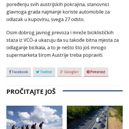
poređenju svih austrijskih pokrajina, stanovnici
glavnoga grada najmanje koriste automobile za
odlazak u kupovinu, svega 27 odsto.
Osim dobrog javnog prevoza i mreže biciklističkih
staza iz VCÖ-a ukazuju da su takođe bitna mjesta za
odlaganje bicikala, a to je nešto što još mnogo
supermarketa širom Austrije treba popraviti.
Facebook
Twitter
Google+
Pinterest
PROČITAJTE JOŠ