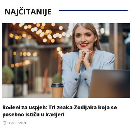
NAJČITANIJE
Rođeni za uspjeh: Tri znaka Zodijaka koja se
posebno ističu u karijeri
Posted
05/08/2026
on