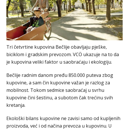
Tri četvrtine kupovina Bečlije obavljaju pješke,
biciklom i gradskim prevozom. VCÖ ukazuje na to da
je kupovina veliki faktor u saobraćaju i ekologiju.
Bečlije radnim danom pređu 850.000 puteva zbog
kupovine, a sam čin kupovine važan je razlog za
mobilnost. Tokom sedmice saobraćaj u svrhu
kupovine čini šestinu, a subotom čak trećinu svih
kretanja.
Ekološki bilans kupovine ne zavisi samo od kupljenih
proizvoda, već i od načina prevoza u kupovinu. U