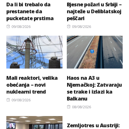
Da li bi trebalo da
Bjesne požari u Srbiji –
prestanete da
najteže u Deliblatskoj
pucketate prstima
peščari
Posted
Posted
09/08/2026
09/08/2026
on
on
Mali reaktori, velika
Haos na A3 u
obećanja – novi
Njemačkoj: Zatvaraju
nuklearni trend
se trake i izlazi ka
Balkanu
Posted
09/08/2026
on
Posted
08/08/2026
on
Zemljotres u Austriji: