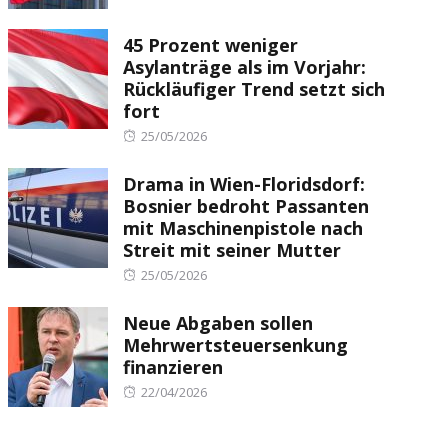
on
45 Prozent weniger
Asylanträge als im Vorjahr:
Rückläufiger Trend setzt sich
fort
Posted
25/05/2026
on
Drama in Wien-Floridsdorf:
Bosnier bedroht Passanten
mit Maschinenpistole nach
Streit mit seiner Mutter
Posted
25/05/2026
on
Neue Abgaben sollen
Mehrwertsteuersenkung
finanzieren
Posted
22/04/2026
on