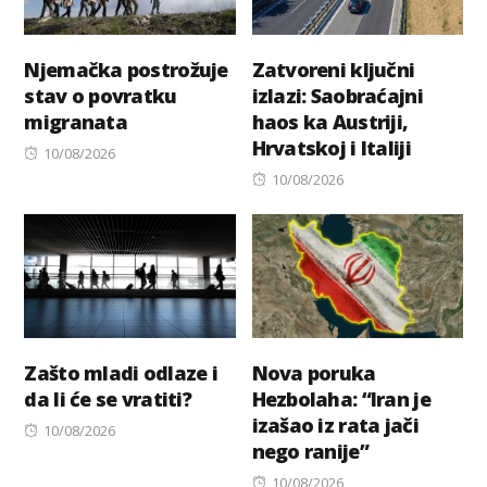
Njemačka postrožuje
Zatvoreni ključni
stav o povratku
izlazi: Saobraćajni
migranata
haos ka Austriji,
Hrvatskoj i Italiji
Posted
10/08/2026
on
Posted
10/08/2026
on
Zašto mladi odlaze i
Nova poruka
da li će se vratiti?
Hezbolaha: “Iran je
izašao iz rata jači
Posted
10/08/2026
nego ranije”
on
Posted
10/08/2026